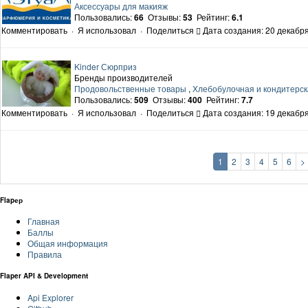
Аксессуары для макияж
Пользовались:
66
Отзывы:
53
Рейтинг:
6.1
Комментировать
·
Я использовал
·
Поделиться
Дата создания: 20 декабря
Kinder Сюрприз
Бренды производителей
Продовольственные товары
,
Хлебобулочная и кондитерск
Пользовались:
509
Отзывы:
400
Рейтинг:
7.7
Комментировать
·
Я использовал
·
Поделиться
Дата создания: 19 декабря
1
2
3
4
5
6
>
Flapер
Главная
Баллы
Общая информация
Правила
Flaper API & Development
Api Explorer