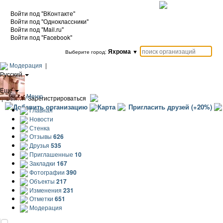
Войти под "ВКонтакте"
Войти под "Одноклассники"
Войти под "Mail.ru"
Войти под "Facebook"
Яхрома
▼
Выберите город:
Модерация
|
Русский
|
Еще
Меню
|
Войти / Зарегистрироваться
Добавить организацию
Карта
Пригласить друзей (+20%)
Главная
Новости
Стенка
Отзывы
626
Друзья
535
Приглашенные
10
Закладки
167
Фотографии
390
Объекты
217
Изменения
231
Отметки
651
Модерация