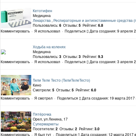
Кетотифен
Медицина
Лекарства
,
Респираторные и антигистаминные средства (
Пользовались:
6
Отзывы:
5
Рейтинг:
6.8
Комментировать
·
Я использовал
·
Поделиться
Дата создания: 9 апреля 2
Ходьба на коленях
Медицина
Пользовались:
3
Отзывы:
3
Рейтинг:
9.3
Комментировать
·
Я использовал
·
Поделиться
Дата создания: 3 апреля 2
Тили Теле Тесто (ТилиТелеТесто)
Кино
Смотрели:
5
Отзывы:
5
Рейтинг:
6.0
Комментировать
·
Я смотрел
·
Поделиться
Дата создания: 19 марта 2017 
Пятёрочка
Орел, ул Ленина, 17
Супермаркеты
Посетители:
2
Отзывы:
2
Рейтинг:
3.0
Комментировать
·
Я был тут
·
Поделиться
Дата создания: 12 марта 2017 в