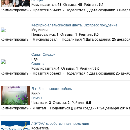
Кому нравится:
43
Отзывы:
48
Рейтинг:
6.4
Комментировать
·
Нравится объект
·
Поделиться
Дата создания: 3 января
Кефирно-апельсиновая диета. Экспресс похудение.
Медицина
Пользовались:
1
Отзывы:
1
Рейтинг:
8.0
Комментировать
·
Я использовал
·
Поделиться
Дата создания: 25 декабря
Салат Снежок
Еда
Салаты
Кому нравится:
4
Отзывы:
1
Рейтинг:
8.0
Комментировать
·
Нравится объект
·
Поделиться
Дата создания: 25 декаб
Я тебе посылаю любовь
Книги
Роман
Читатели:
3
Отзывы:
2
Рейтинг:
9.5
Комментировать
·
Я читал
·
Поделиться
Дата создания: 24 декабря 2016 в
Л'ЭТУАЛЬ, собственная продукция
Косметика