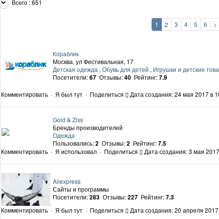
Всего : 651
1
2
3
4
5
6
>
Кораблик
Москва, ул Фестивальная, 17
Детская одежда
,
Обувь для детей
,
Игрушки и детские тов
Посетители:
67
Отзывы:
40
Рейтинг:
7.9
Комментировать
·
Я был тут
·
Поделиться
Дата создания: 24 мая 2017 в 1
Gold & Ziss
Бренды производителей
Одежда
Пользовались:
2
Отзывы:
2
Рейтинг:
7.5
Комментировать
·
Я использовал
·
Поделиться
Дата создания: 3 мая 2017
Aliexpress
Сайты и программы
Посетители:
283
Отзывы:
227
Рейтинг:
7.3
Комментировать
·
Я был тут
·
Поделиться
Дата создания: 20 апреля 2017 