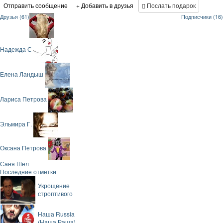
Отправить сообщение
+ Добавить в друзья
Послать подарок
Друзья (61)
Подписчики (16)
Надежда С
Елена Ландыш
Лариса Петрова
Эльмира Г.
Оксана Петрова
Саня Шел
Последние отметки
Укрощение
строптивого
Наша Russia
(Наша Раша)