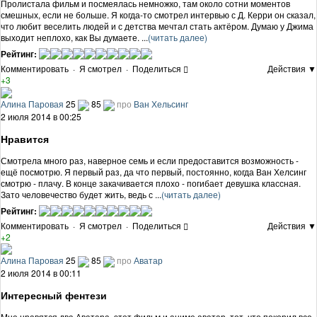
Пролистала фильм и посмеялась немножко, там около сотни моментов
смешных, если не больше. Я когда-то смотрел интервью с Д. Керри он сказал,
что любит веселить людей и с детства мечтал стать актёром. Думаю у Джима
выходит неплохо, как Вы думаете. ...
(читать далее)
Рейтинг:
Комментировать
·
Я смотрел
·
Поделиться
Действия ▼
+3
Алина Паровая
25
85
про
Ван Хельсинг
2 июля 2014 в 00:25
Нравится
Смотрела много раз, наверное семь и если предоставится возможность -
ещё посмотрю. Я первый раз, да что первый, постоянно, когда Ван Хелсинг
смотрю - плачу. В конце закачивается плохо - погибает девушка классная.
Зато человечество будет жить, ведь с ...
(читать далее)
Рейтинг:
Комментировать
·
Я смотрел
·
Поделиться
Действия ▼
+2
Алина Паровая
25
85
про
Аватар
2 июля 2014 в 00:11
Интересный фентези
Мне нравятся два Аватара, этот фильм и аниме аватар, тот, что покорил все