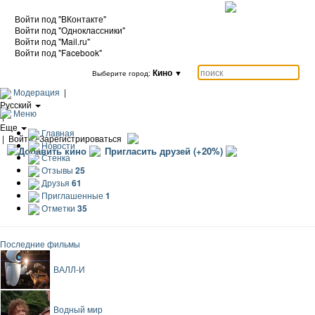
Войти под "ВКонтакте"
Войти под "Одноклассники"
Войти под "Mail.ru"
Войти под "Facebook"
Кино
▼
Выберите город:
Модерация
|
Русский
Меню
|
Еще
Главная
|
Войти / Зарегистрироваться
Новости
Добавить кино
Пригласить друзей (+20%)
Стенка
Отзывы
25
Друзья
61
Приглашенные
1
Отметки
35
Последние фильмы
ВАЛЛ-И
Водный мир