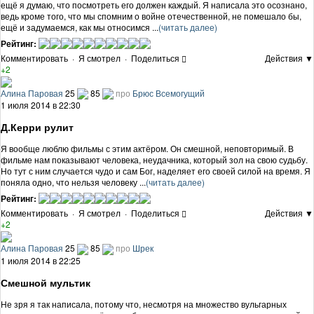
ещё я думаю, что посмотреть его должен каждый. Я написала это осознано,
ведь кроме того, что мы спомним о войне отечественной, не помешало бы,
ещё и задумаемся, как мы относимся ...
(читать далее)
Рейтинг:
Комментировать
·
Я смотрел
·
Поделиться
Действия ▼
+2
Алина Паровая
25
85
про
Брюс Всемогущий
1 июля 2014 в 22:30
Д.Керри рулит
Я вообще люблю фильмы с этим актёром. Он смешной, неповторимый. В
фильме нам показывают человека, неудачника, который зол на свою судьбу.
Но тут с ним случается чудо и сам Бог, наделяет его своей силой на время. Я
поняла одно, что нельзя человеку ...
(читать далее)
Рейтинг:
Комментировать
·
Я смотрел
·
Поделиться
Действия ▼
+2
Алина Паровая
25
85
про
Шрек
1 июля 2014 в 22:25
Смешной мультик
Не зря я так написала, потому что, несмотря на множество вульгарных