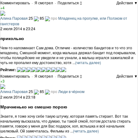
Комментировать
·
Я смотрел
·
Поделиться
Действия ▼
+4
Алина Паровая
25
85
про
Младенец на прогулке, или Ползком от
гангстеров
2 июля 2014 в 23:24
прикольно
Чем-то напоминает Сам дома. Отличие - количество бандитов и то что это
младенец. Смешной момент, когда малыша держал бандит под покрывалом,
чтобы полицейские не увидели и не узнали, а малыш игрался зажигалкой и
чуть не пропалил ему достоинство, хотя ...
(читать далее)
Рейтинг:
Комментировать
·
Я смотрел
·
Поделиться
Действия ▼
+3
Алина Паровая
25
85
про
Люди в чёрном
2 июля 2014 в 23:18
Мрачненько но смешно порою
Знаете, я тоже хочу себе такую штучку, которая память стирает. Вот так
начальнику высказала, что думаю, ты такой сякой, потом достала стирать
памяти, говорю у меня для Вас подарок, хоп, вспышка и всё начальник
шелковый. Ой замечталась. Фильмы из ...
(читать далее)
Рейтинг: