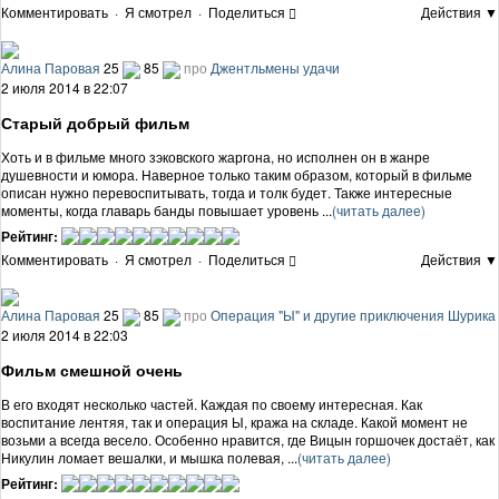
Комментировать
·
Я смотрел
·
Поделиться
Действия ▼
Алина Паровая
25
85
про
Джентльмены удачи
2 июля 2014 в 22:07
Старый добрый фильм
Хоть и в фильме много зэковского жаргона, но исполнен он в жанре
душевности и юмора. Наверное только таким образом, который в фильме
описан нужно перевоспитывать, тогда и толк будет. Также интересные
моменты, когда главарь банды повышает уровень ...
(читать далее)
Рейтинг:
Комментировать
·
Я смотрел
·
Поделиться
Действия ▼
Алина Паровая
25
85
про
Операция "Ы" и другие приключения Шурика
2 июля 2014 в 22:03
Фильм смешной очень
В его входят несколько частей. Каждая по своему интересная. Как
воспитание лентяя, так и операция Ы, кража на складе. Какой момент не
возьми а всегда весело. Особенно нравится, где Вицын горшочек достаёт, как
Никулин ломает вешалки, и мышка полевая, ...
(читать далее)
Рейтинг: