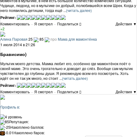
моментов в мультике, в нём есть большое количество комических ситуаций.
Чудище, людоед, но в мультике он добрый, полюбившейся всем Шрек. Когда у
него появились детишки, тогда ещё ...
(читать далее)
Рейтинг:
Комментировать
·
Я смотрел
·
Поделиться
Действия ▼
+2
Алина Паровая
25
85
про
Мама для мамонтёнка
1 июля 2014 в 21:26
Брависимо)
Мультик моего детства. Мамка любит его, особенно где мамонтёнок поёт о
своей маме. Это очень трогательно и доводит до слёз. Вообще сам мультик
чувствителен до глубины души. Я рекомендую всем его посмотреть. Хоть
идёт он не так уж много, но стоит ...
(читать далее)
Рейтинг:
Комментировать
·
Я смотрел
·
Поделиться
Действия ▼
Профиль в:
4 уровень
85
Репутация:
-25
Накоплено баллов:
-0.01
Накоплено flapов: