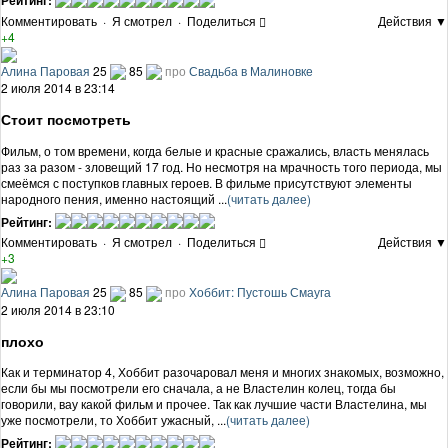
Комментировать
·
Я смотрел
·
Поделиться
Действия ▼
+4
Алина Паровая
25
85
про
Свадьба в Малиновке
2 июля 2014 в 23:14
Стоит посмотреть
Фильм, о том времени, когда белые и красные сражались, власть менялась
раз за разом - зловещий 17 год. Но несмотря на мрачность того периода, мы
смеёмся с поступков главных героев. В фильме присутствуют элементы
народного пения, именно настоящий ...
(читать далее)
Рейтинг:
Комментировать
·
Я смотрел
·
Поделиться
Действия ▼
+3
Алина Паровая
25
85
про
Хоббит: Пустошь Смауга
2 июля 2014 в 23:10
плохо
Как и терминатор 4, Хоббит разочаровал меня и многих знакомых, возможно,
если бы мы посмотрели его сначала, а не Властелин колец, тогда бы
говорили, вау какой фильм и прочее. Так как лучшие части Властелина, мы
уже посмотрели, то Хоббит ужасный, ...
(читать далее)
Рейтинг: