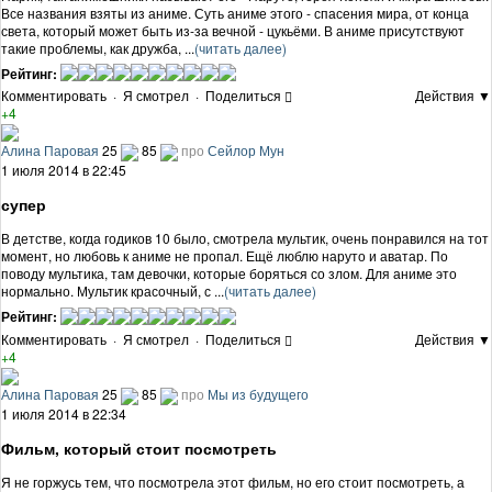
Все названия взяты из аниме. Суть аниме этого - спасения мира, от конца
света, который может быть из-за вечной - цукьёми. В аниме присутствуют
такие проблемы, как дружба, ...
(читать далее)
Рейтинг:
Комментировать
·
Я смотрел
·
Поделиться
Действия ▼
+4
Алина Паровая
25
85
про
Сейлор Мун
1 июля 2014 в 22:45
супер
В детстве, когда годиков 10 было, смотрела мультик, очень понравился на тот
момент, но любовь к аниме не пропал. Ещё люблю наруто и аватар. По
поводу мультика, там девочки, которые боряться со злом. Для аниме это
нормально. Мультик красочный, с ...
(читать далее)
Рейтинг:
Комментировать
·
Я смотрел
·
Поделиться
Действия ▼
+4
Алина Паровая
25
85
про
Мы из будущего
1 июля 2014 в 22:34
Фильм, который стоит посмотреть
Я не горжусь тем, что посмотрела этот фильм, но его стоит посмотреть, а