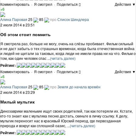
Комментировать
·
Я смотрел
·
Поделиться
Действия ▼
+6
Алина Паровая
25
85
про
Список Шиндлера
2 июля 2014 в 23:51
Об этом стоит помнить
Я смотрела раз, больше не могу, очень на слёзы пробивает. Фильм сильный
и не даст забыть о тех страшных временах, когда была отечественная война
и людей не щитали за таковых, когда люди не имели права ни на что. Фильм о
том, как один человек спас ...
(читать далее)
Рейтинг:
Комментировать
·
Я смотрел
·
Поделиться
Действия ▼
+6
Алина Паровая
25
85
про
Земля до начала времён
2 июля 2014 в 23:29
Милый мультик
Динозаврики маленькие ищут своих родителей, так как потеряли их. Кстати,
кто-то знает как с мультика песню достать, скиньте в личку ссылку. К делу,
мультик переносит нас в красивый Юрский период, где первозданная
природа и вокруг как сплошной оазис, ...
(читать далее)
Рейтинг: