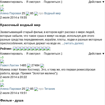
Комментировать
·
Я смотрел
·
Поделиться
Действия ▼
+4
Алина Паровая
25
85
про
Водный мир
2 июля 2014 в 19:55
Красочный водный мир
Захватывающий старый фильм, в котором идёт рассказ о мире людей,
которые забыли, что такое суша и живут на воде, используя для этого
разные средства передвижения, корабли, плоты, лодки и разные моторные
приспособления, которые держат на воде их. ...
(читать далее)
Рейтинг:
Комментировать
·
Я смотрел
·
Поделиться
Действия ▼
+3
Павел Лахтин
1485
27484
Мужика зовут Кевин Костнер). Это, к тому же, его первая режиссёрская
работа, вроде. Премия "Золотая малина"))
2 июля 2014 в 20:22
+3
Алина Паровая
25
85
про
Титаник
2 июля 2014 в 19:51
Фильм - душа