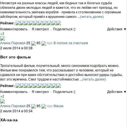
Несмотря на разные классы людей, как бедных так и богатых судьба
сблизила двоих молодых людей и кажется, что их любви нет преград, но
невнимательность экипажа корабля - привела к столкновению с огромным
айсбергом, который привёл к крушению самого ...
(читать далее)
Рейтинг:
Комментировать
·
Я смотрел
·
Поделиться
Действия ▼
+3
Алина Паровая
25
85
про
В погоне за счастьем
2 июля 2014 в 00:38
Вот это фильм
Трогательный фильм, поучительный, много синонимов подобрать можно.
Фильм мне понравился тем, что рассказывает о человеке, который не
сдавался ни при каких обстоятельствах и достойно выносил удары судьбы,
вот это мужчина. Смог трудом и настойчивостью ...
(читать далее)
Рейтинг:
Комментировать
·
Я смотрел
·
Поделиться
Действия ▼
+2
Алина Паровая
25
85
про
Маска
2 июля 2014 в 00:34
ХА-ха-ха