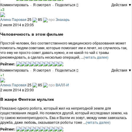
Комментировать
·
Я смотрел
·
Поделиться
Действия ▼
+3
Алина Паровая
25
85
про
Знахарь
2 июля 2014 в 23:05
Человечность в этом фильме
Простой человек, без соответственного медицинского образования может
помогать людям советами, которые помогают им и лечят, но случилось так,
что ему не просто совет давать нужно, и не какой-то чай с травы
рекомендовать, а сделать несколько операций, ...
(читать далее)
Рейтинг:
Комментировать
·
Я смотрел
·
Поделиться
Действия ▼
+1
Алина Паровая
25
85
про
ВАЛЛ-И
2 июля 2014 в 23:00
В жанре Фентези мультик
Показано одного робота, который жил на непригодной земле для
существования людей. Но появился другой, который исследовал землю, на
ту самою жизнепригодность. Ева и Валли их зовут, между ними завязалась
дружба, даже любовь, оказывается роботы тоже ...
(читать далее)
Рейтинг: