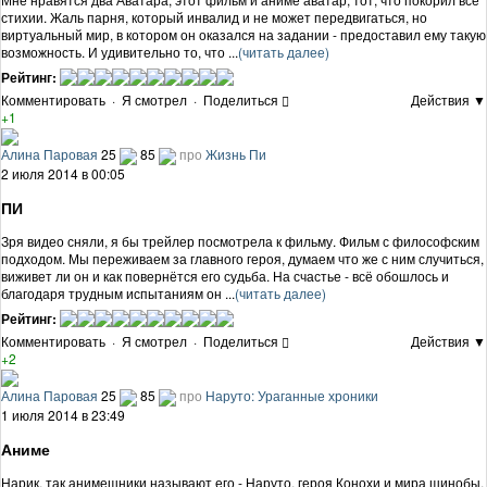
стихии. Жаль парня, который инвалид и не может передвигаться, но
виртуальный мир, в котором он оказался на задании - предоставил ему такую
возможность. И удивительно то, что ...
(читать далее)
Рейтинг:
Комментировать
·
Я смотрел
·
Поделиться
Действия ▼
+1
Алина Паровая
25
85
про
Жизнь Пи
2 июля 2014 в 00:05
ПИ
Зря видео сняли, я бы трейлер посмотрела к фильму. Фильм с философским
подходом. Мы переживаем за главного героя, думаем что же с ним случиться,
виживет ли он и как повернётся его судьба. На счастье - всё обошлось и
благодаря трудным испытаниям он ...
(читать далее)
Рейтинг:
Комментировать
·
Я смотрел
·
Поделиться
Действия ▼
+2
Алина Паровая
25
85
про
Наруто: Ураганные хроники
1 июля 2014 в 23:49
Аниме
Нарик, так анимешники называют его - Наруто, героя Конохи и мира шинобы.