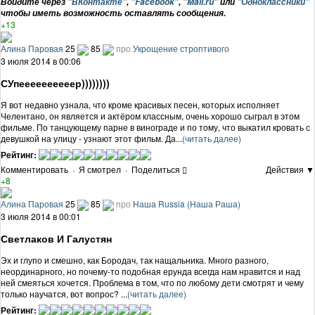
Войдите через
"ВКонтакте"
,
"Facebook"
,
"Mail.ru"
или
"Одноклассники"
чтобы иметь возможность оставлять сообщения.
+13
Алина Паровая
25
85
про
Укрощение строптивого
3 июля 2014 в 00:06
СУпеееееееееер))))))))
Я вот недавно узнала, что кроме красивых песен, которых исполняет
Челентано, он является и актёром классным, очень хорошо сыграл в этом
фильме. По танцующему парне в винограде и по тому, что выкатил кровать с
девушкой на улицу - узнают этот фильм. Да...
(читать далее)
Рейтинг:
Комментировать
·
Я смотрел
·
Поделиться
Действия ▼
+8
Алина Паровая
25
85
про
Наша Russia (Наша Раша)
3 июля 2014 в 00:01
Светлаков И Галустян
Эх и глупо и смешно, как Бородач, так нащальника. Много разного,
неординарного, но почему-то подобная ерунда всегда нам нравится и над
ней смеяться хочется. Проблема в том, что по любому дети смотрят и чему
только научатся, вот вопрос? ...
(читать далее)
Рейтинг: