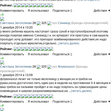
Рейтинг:
Комментировать
·
Я использовал
·
Поделиться
Действия ▼
+6
Светлана Затопляева
28
325
про
Синекод
(Бренды производителей)
1 декабря 2014 в 13:20
у моего ребенка кашель наступает сразу сухой и прступообразный.поэтому
иногда покупаю именно Синекод,т.к. он купирует эти приступы и сам кашель
проходит.хочу добавит ,что препарат комбинированного действия,не надо
покупать отдельно муколитик,отдельно...
(читать далее)
Рейтинг:
Комментировать
·
Я использовал
·
Поделиться
Действия ▼
+6
Светлана Затопляева
28
325
про
Флуконазол
(Бренды
производителей)
1 декабря 2014 в 13:09
флуконазол лечит не только молочницу у женщин,но и грибок на
руках,ногах.достаточно пить один раз в неделю на протяжении 3-4 месяцев и
ваш грибок на пальчике пройдет.и не надо покупать за сумасшедшие цены
новомодные и широко разрекламированные,на ...
(читать далее)
Рейтинг:
Комментировать
·
Я использовал
·
Поделиться
Действия ▼
+8