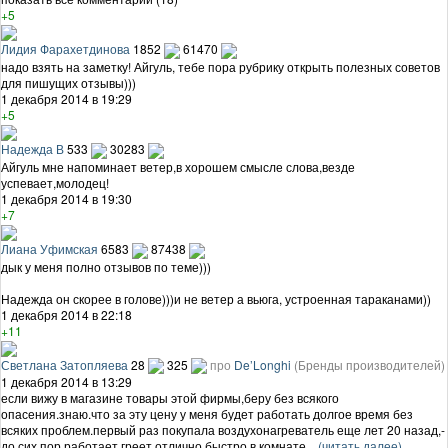
+5
Лидия Фарахетдинова
1852
61470
надо взять на заметку! Айгуль, тебе пора рубрику открыть полезных советов
для пишущих отзывы)))
1 декабря 2014 в 19:29
+5
Надежда В
533
30283
Айгуль мне напоминает ветер,в хорошем смысле слова,везде
успевает,молодец!
1 декабря 2014 в 19:30
+7
Лиана Уфимская
6583
87438
дык у меня полно отзывов по теме)))
Надежда он скорее в голове)))и не ветер а вьюга, устроенная тараканами))
1 декабря 2014 в 22:18
+11
Светлана Затопляева
28
325
про
De’Longhi
(Бренды производителей)
1 декабря 2014 в 13:29
если вижу в магазине товары этой фирмы,беру без всякого
опасения.знаю.что за эту цену у меня будет работать долгое время без
всяких проблем.первый раз покупала воздухонагреватель еще лет 20 назад,-
до сих пор работает,греет отлично,быстро в комнате ...
(читать далее)