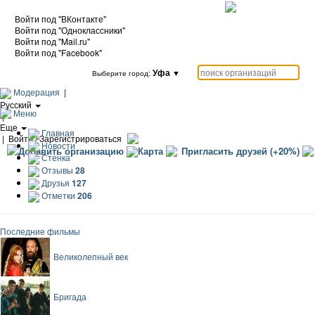
Войти под "ВКонтакте"
Войти под "Одноклассники"
Войти под "Mail.ru"
Войти под "Facebook"
Уфа
▼
Выберите город:
Модерация
|
Русский
Меню
|
Еще
Главная
|
Войти / Зарегистрироваться
Новости
Добавить организацию
Карта
Пригласить друзей (+20%)
Стенка
Отзывы
28
Друзья
127
Отметки
206
Последние фильмы
Великолепный век
Бригада