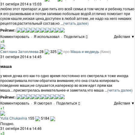
31 октября 2014 в 15:03
люблю этот препарат.и даю пить его всей семье.в том числе и ребенку.только
я его разжевываю и потом запиваю побольше водой.отлично помогает при
сухом кашле,низкая цена,доступен в любой аптеке.,не надо на него никаких
рецептов,растительный состав.но ...
(читать далее)
Рейтинг:
Комментировать
·
Я использовал
·
Поделиться
Действия ▼
+8
Светлана Затопляева
28
325
про
Маша и медведь
(Кино)
31 октября 2014 в 14:45
маша
у меня дочка его как-то одно время постоянно его смотрела.я тоже иногда
просматривала.потом обратила внимание,что она стала копировать
поведение маши,не слушается,наперекор во всем идет.прям как
маша....присмотрелась внимательнее-и заметила,что маша ...
(читать далее)
Рейтинг:
Комментировать
·
Я смотрел
·
Поделиться
Действия ▼
+1
Yulia Chukavina
155
5184
Поздно.
31 октября 2014 в 14:46
+3