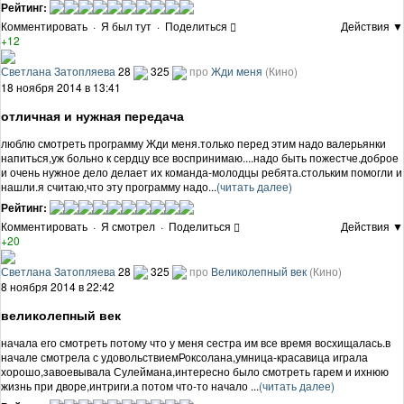
Рейтинг:
Комментировать
·
Я был тут
·
Поделиться
Действия ▼
+12
Светлана Затопляева
28
325
про
Жди меня
(Кино)
18 ноября 2014 в 13:41
отличная и нужная передача
люблю смотреть программу Жди меня.только перед этим надо валерьянки
напиться,уж больно к сердцу все воспринимаю....надо быть пожестче.доброе
и очень нужное дело делает их команда-молодцы ребята.стольким помогли и
нашли.я считаю,что эту программу надо...
(читать далее)
Рейтинг:
Комментировать
·
Я смотрел
·
Поделиться
Действия ▼
+20
Светлана Затопляева
28
325
про
Великолепный век
(Кино)
8 ноября 2014 в 22:42
великолепный век
начала его смотреть потому что у меня сестра им все время восхищалась.в
начале смотрела с удовольствиемРоксолана,умница-красавица играла
хорошо,завоевывала Сулеймана,интересно было смотреть гарем и ихнюю
жизнь при дворе,интриги.а потом что-то начало ...
(читать далее)