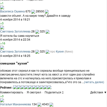
+1
Василиса Ошкина
670
28500
завести объект. А на какую тему? Давайте я заведу
4 ноября 2014 в 19:21
+3
Светлана Затопляева
28
325
Я хотела бы сама научиться
4 ноября 2014 в 22:34
+16
Светлана Затопляева
28
325
про
Кухня
(Кино)
4 ноября 2014 в 18:25
смешная "кухня"
обожаю этот сериал.я как-то сериалы вообще принципиально не
смотрю,вечно,простите,тянут кота за хвост.а этот один раз случайно
включила на стс и наткнулась на него,присмотрелась к приколам и
понравилось.а потом,еще и заинтересовалась,а"что это за ...
(читать далее)
Рейтинг:
Комментировать
·
Я смотрел
·
Поделиться
Действия ▼
+3
Наталья Мананникова
134
4043