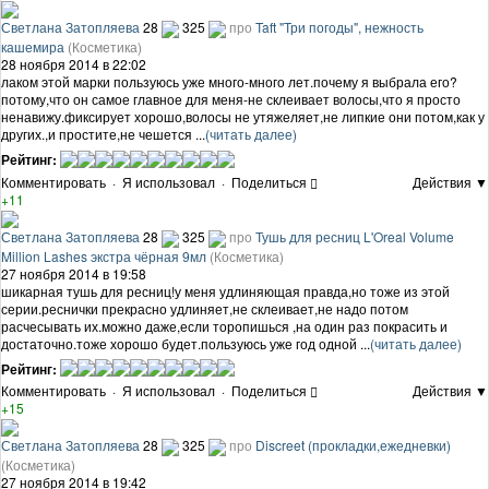
Светлана Затопляева
28
325
про
Taft "Три погоды", нежность
кашемира
(Косметика)
28 ноября 2014 в 22:02
лаком этой марки пользуюсь уже много-много лет.почему я выбрала его?
потому,что он самое главное для меня-не склеивает волосы,что я просто
ненавижу.фиксирует хорошо,волосы не утяжеляет,не липкие они потом,как у
других.,и простите,не чешется ...
(читать далее)
Рейтинг:
Комментировать
·
Я использовал
·
Поделиться
Действия ▼
+11
Светлана Затопляева
28
325
про
Тушь для ресниц L'Oreal Volume
Million Lashes экстра чёрная 9мл
(Косметика)
27 ноября 2014 в 19:58
шикарная тушь для ресниц!у меня удлиняющая правда,но тоже из этой
серии.реснички прекрасно удлиняет,не склеивает,не надо потом
расчесывать их.можно даже,если торопишься ,на один раз покрасить и
достаточно.тоже хорошо будет.пользуюсь уже год одной ...
(читать далее)
Рейтинг:
Комментировать
·
Я использовал
·
Поделиться
Действия ▼
+15
Светлана Затопляева
28
325
про
Discreet (прокладки,ежедневки)
(Косметика)
27 ноября 2014 в 19:42