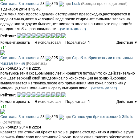
Светлана Затопляева
28
325
про
Losk
(Бренды производителей)
1 декабря 2014 в 12:48
для меня лоск просто идеален.отстирывает превосходно,растворяется в
воде отлично,даже в холодной воде.после стирки нет сильного запаха на
одежде как от других бывает,нет никакого налета на ткани,что еще надо?в
продаже любые разновидности ...
(читать далее)
Рейтинг:
Комментировать
·
Я использовал
·
Поделиться
Действия ▼
+14
Светлана Затопляева
28
325
про
Скраб с абрикосовыми косточками
Чистая Линия
(Косметика)
29 ноября 2014 в 22:35
пользуюсь этим скрабом много лет.и нравится потому что он действительно
очищает верхний слой эпидермиса.по консистенции не жидкий,хорошо
выдавливается из тюбика.после его применения моя кожа просто как у
младенца,такая мягенькая,и сразу вытираю лицо ...
(читать далее)
Рейтинг:
Комментировать
·
Я использовал
·
Поделиться
Действия ▼
+11
Светлана Затопляева
28
325
про
Станок для бритья женский Gillette
(Косметика)
29 ноября 2014 в 22:24
нравятся эти станочки.бреют мягко,не царапаются,приятно и удобно в руке
держать,благодаря прорезиненой ручке.,плавающая головка обеспечивает