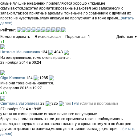
самые лучшие ежедневки!прилепляются хорошо к ткани,не
скатываются,захотел ароматизированные,захотел без запаха!если с
запахом,так все приятные ароматы.тоненькие,по сравнению с другими их
просто не чувствуешь.влагу никакую не пропускают и в тоже время...
(читать
далее)
Рейтинг:
Комментировать
·
Я использовал
·
Поделиться
Действия ▼
+1
Наталья Мананникова
134
4043
Из ежедневников, тоже очень нравятся.
28 ноября 2014 в 00:24
Olga Kamneva
124
1285
Мне они тоже очень нравятся.
9 февраля 2015 в 19:27
+10
Светлана Затопляева
28
325
про
Гугл
(Сайты и программы)
27 ноября 2014 в 19:05
у меня на компе раньше стояли почти все популярные
браузеры,пользовалась всеми ,но со временем такая необходимость
отпала,все поудаляла и оставила только гугл хром.потому что он быстрее
других открывает странички,можно делать много закладок,история ...
(читать
далее)