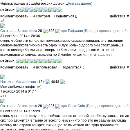
убили,глядишь и судьба россии другой ...
(читать далее)
Рейтинг:
Комментировать
·
Я смотрел
·
Поделиться
Действия ▼
+8
Светлана Затопляева
28
325
про
Рафаэло
(Бренды производителей)
31 октября 2014 в 20:36
очень люблю эти конфетки-нежные,в меру сладкие,миндаль внутри.одним
словом-великолепно!но есть одно НО!уж больно дорого они стоят.раньше
как-то почаще брали их,а теперь по большим праздникам и то не по
всем.нравится сейчас упаковка по 3 конфетки,хотя...
(читать далее)
Рейтинг:
Комментировать
·
Я использовал
·
Поделиться
Действия ▼
Наталья Мананникова
134
4043
Мои любимые конфетки)
1 ноября 2014 в 01:11
+11
Светлана Затопляева
28
325
про
Coca-Cola
(Бренды производителей)
31 октября 2014 в 15:29
очень давно еще покупала.а сейчас просто стороной ее обхожу. состав ее до
сих пор держится в тайне от всех.почему?никто про это не задумывался.да
потому что отрава конкретная.и я где-то вычитала.что туда добавляют
экстракт какого-та мексиканского ...
(читать далее)