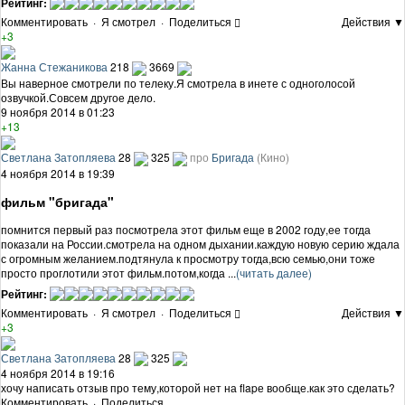
Рейтинг:
Комментировать
·
Я смотрел
·
Поделиться
Действия ▼
+3
Жанна Стежаникова
218
3669
Вы наверное смотрели по телеку.Я смотрела в инете с одноголосой
озвучкой.Совсем другое дело.
9 ноября 2014 в 01:23
+13
Светлана Затопляева
28
325
про
Бригада
(Кино)
4 ноября 2014 в 19:39
фильм "бригада"
помнится первый раз посмотрела этот фильм еще в 2002 году,ее тогда
показали на России.смотрела на одном дыхании.каждую новую серию ждала
с огромным желанием.подтянула к просмотру тогда,всю семью,они тоже
просто проглотили этот фильм.потом,когда ...
(читать далее)
Рейтинг:
Комментировать
·
Я смотрел
·
Поделиться
Действия ▼
+3
Светлана Затопляева
28
325
4 ноября 2014 в 19:16
хочу написать отзыв про тему,которой нет на flapе вообще.как это сделать?
Комментировать
·
Поделиться