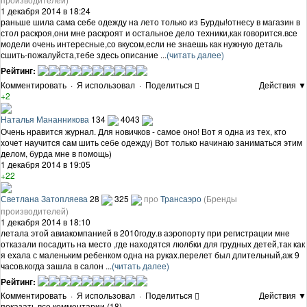
1 декабря 2014 в 18:24
раньше шила сама себе одежду на лето только из Бурды!отнесу в магазин в
стол раскроя,они мне раскроят и остальное дело техники,как говорится.все
модели очень интересные,со вкусом,если не знаешь как нужную деталь
сшить-пожалуйста,тебе здесь описание ...
(читать далее)
Рейтинг:
Комментировать
·
Я использовал
·
Поделиться
Действия ▼
+2
Наталья Мананникова
134
4043
Очень нравится журнал. Для новичков - самое оно! Вот я одна из тех, кто
хочет научится сам шить себе одежду) Вот только начинаю заниматься этим
делом, бурда мне в помощь)
1 декабря 2014 в 19:05
+22
Светлана Затопляева
28
325
про
Трансаэро
(Бренды
производителей)
1 декабря 2014 в 18:10
летала этой авиакомпанией в 2010году.в аэропорту при регистрации мне
отказали посадить на место ,где находятся люлбки для грудных детей,так как
я ехала с маленьким ребенком одна на руках.перелет был длительный,аж 9
часов.когда зашла в салон ...
(читать далее)
Рейтинг:
Комментировать
·
Я использовал
·
Поделиться
Действия ▼
показать все комментарии (18)