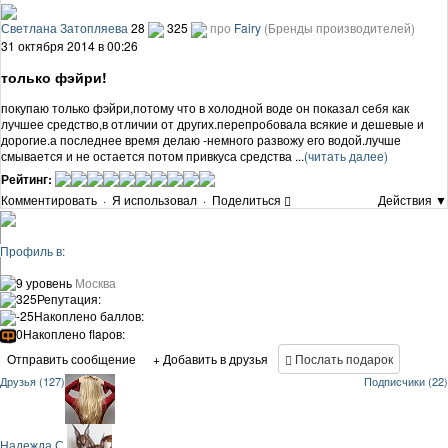
Светлана Затопляева
28
325
про
Fairy
(Бренды производителей)
31 октября 2014 в 00:26
только фэйри!
покупаю только фэйри,потому что в холодной воде он показал себя как
лучшее средство,в отличии от других.перепробовала всякие и дешевые и
дорогие.а последнее время делаю -немного развожу его водой.лучше
смывается и не остается потом привкуса средства ...
(читать далее)
Рейтинг:
Комментировать
·
Я использовал
·
Поделиться
Действия ▼
Профиль в:
9 уровень
Москва
325
Репутация:
-25
Накоплено баллов:
0
Накоплено flapов:
Отправить сообщение
+ Добавить в друзья
Послать подарок
Друзья (127)
Подписчики (22)
Надежда С