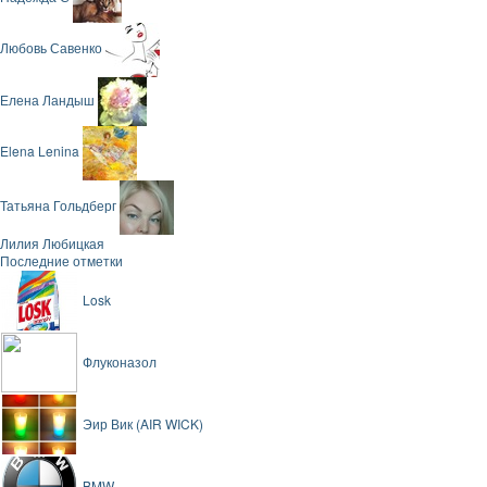
Любовь Савенко
Елена Ландыш
Elena Lenina
Татьяна Гольдберг
Лилия Любицкая
Последние отметки
Losk
Флуконазол
Эир Вик (AIR WICK)
BMW