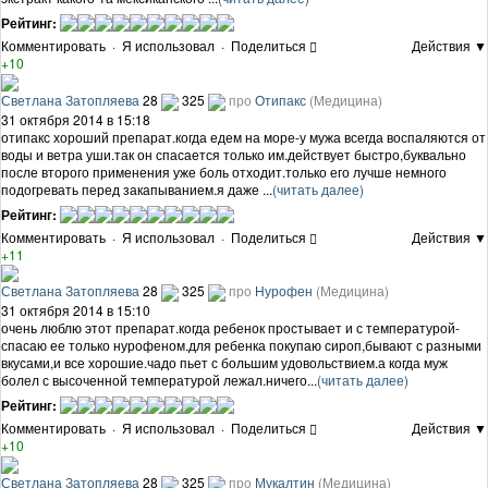
Рейтинг:
Комментировать
·
Я использовал
·
Поделиться
Действия ▼
+10
Светлана Затопляева
28
325
про
Отипакс
(Медицина)
31 октября 2014 в 15:18
отипакс хороший препарат.когда едем на море-у мужа всегда воспаляются от
воды и ветра уши.так он спасается только им.действует быстро,буквально
после второго применения уже боль отходит.только его лучше немного
подогревать перед закапыванием.я даже ...
(читать далее)
Рейтинг:
Комментировать
·
Я использовал
·
Поделиться
Действия ▼
+11
Светлана Затопляева
28
325
про
Нурофен
(Медицина)
31 октября 2014 в 15:10
очень люблю этот препарат.когда ребенок простывает и с температурой-
спасаю ее только нурофеном.для ребенка покупаю сироп,бывают с разными
вкусами,и все хорошие.чадо пьет с большим удовольствием.а когда муж
болел с высоченной температурой лежал.ничего...
(читать далее)
Рейтинг:
Комментировать
·
Я использовал
·
Поделиться
Действия ▼
+10
Светлана Затопляева
28
325
про
Мукалтин
(Медицина)