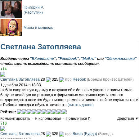
Григорий Р.
(Распутин)
Маша и медведь
Светлана Затопляева
Войдите через
"ВКонтакте"
,
"Facebook"
,
"Mail.ru"
или
"Одноклассники"
чтобы иметь возможность оставлять сообщения.
+14
Светлана Затопляева
28
325
про
Reebok
(Бренды производителей)
1 декабря 2014 в 18:33
люблю спортивную одежду и покупаю её с большим удовольствием.только
беру не дешёвую на рынках,а в фирменных магазинах.пусть немного
подороже,зато носится будет много времени и ничего с ней не случится.так и
с Рибок.и одежда и обувь отличного ...
(читать далее)
Рейтинг:
Комментировать
·
Я использовал
·
Поделиться
Действия ▼
+16
Светлана Затопляева
28
325
про
Burda (Бурда)
(Бренды
производителей)