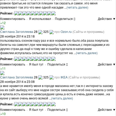
ровное бритье,не остается плешин так сказать.и самое ,что меня
привлекает-так это что мне одной насадки ...
(читать далее)
Рейтинг:
Комментировать
·
Я использовал
·
Поделиться
Действия ▼
+12
Светлана Затопляева
28
325
про
Ozon.ru
(Сайты и программы)
28 ноября 2014 в 23:18
пользовалась озоном пару раз и все нормально было.оба раза покупала
билеты на самолет,при чем маршруты были сложные,с пересадками,и из
других стран.да ещё к тому же и ошибку сделала в написании
фамилии.испугалась сильно,что не пропустят на ...
(читать далее)
Рейтинг:
Комментировать
·
Я был тут
·
Поделиться
Действия ▼
+11
Светлана Затопляева
28
325
про
IKEA
(Сайты и программы)
28 ноября 2014 в 23:08
а мне нравится икея!у меня в городе магазина нет,так я с интернета захожу
на их сайт.выберу,что мне надои сестре заказываю,чтоб она сходила у себя
и купила.есть конечно сумасшедшие цены,а есть и очень даже низкие...на
кухне у меня очень много всякой ...
(читать далее)
Рейтинг:
Комментировать
·
Я был тут
·
Поделиться
Действия ▼
+10