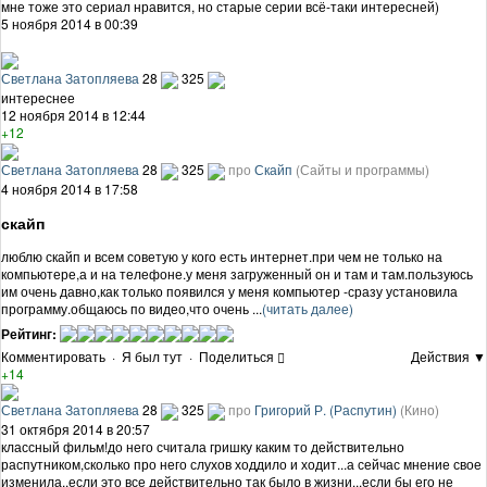
мне тоже это сериал нравится, но старые серии всё-таки интересней)
5 ноября 2014 в 00:39
Светлана Затопляева
28
325
интереснее
12 ноября 2014 в 12:44
+12
Светлана Затопляева
28
325
про
Скайп
(Сайты и программы)
4 ноября 2014 в 17:58
скайп
люблю скайп и всем советую у кого есть интернет.при чем не только на
компьютере,а и на телефоне.у меня загруженный он и там и там.пользуюсь
им очень давно,как только появился у меня компьютер -сразу установила
программу.общаюсь по видео,что очень ...
(читать далее)
Рейтинг:
Комментировать
·
Я был тут
·
Поделиться
Действия ▼
+14
Светлана Затопляева
28
325
про
Григорий Р. (Распутин)
(Кино)
31 октября 2014 в 20:57
классный фильм!до него считала гришку каким то действительно
распутником,сколько про него слухов ходдило и ходит...а сейчас мнение свое
изменила.,если это все действительно так было в жизни...если бы его не