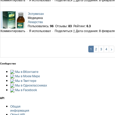
Эспумизан
Медицина
Лекарства
Пользовались:
96
Отзывы:
83
Рейтинг:
6.3
Комментировать
·
Я использовал
·
Поделиться
Дата создания: 8 февраля 
1
2
3
4
>
Сообщество
Мы в ВКонтакте
Мы в Моем Мире
Мы в Твиттере
Мы в Одноклассниках
Мы в Facebook
API
Общая
информация
Object API