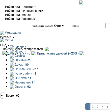
Войти под "ВКонтакте"
Войти под "Одноклассники"
Войти под "Mail.ru"
Войти под "Facebook"
Кино
▼
Выберите город:
Модерация
|
Русский
Меню
|
Еще
Главная
|
Войти / Зарегистрироваться
Новости
Добавить кино
Пригласить друзей (+20%)
Стенка
Отзывы
62
Друзья
80
Приглашенные
1
Фотографии
13
Объекты
11
Изменения
11
Отметки
62
Всего : 62
1
2
3
4
>