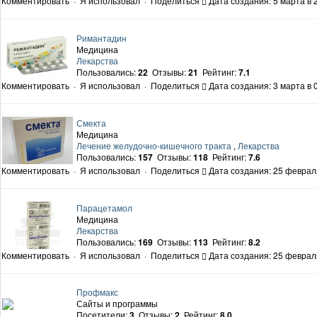
Комментировать
·
Я использовал
·
Поделиться
Дата создания: 5 марта в 
Римантадин
Медицина
Лекарства
Пользовались:
22
Отзывы:
21
Рейтинг:
7.1
Комментировать
·
Я использовал
·
Поделиться
Дата создания: 3 марта в 
Смекта
Медицина
Лечение желудочно-кишечного тракта
,
Лекарства
Пользовались:
157
Отзывы:
118
Рейтинг:
7.6
Комментировать
·
Я использовал
·
Поделиться
Дата создания: 25 феврал
Парацетамол
Медицина
Лекарства
Пользовались:
169
Отзывы:
113
Рейтинг:
8.2
Комментировать
·
Я использовал
·
Поделиться
Дата создания: 25 феврал
Профмакс
Сайты и программы
Посетители:
3
Отзывы:
2
Рейтинг:
8.0