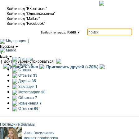
Войти под "ВКонтакте"
Войти под "Одноклассники"
Войти под "Mail.ru"
Войти под "Facebook"
Кино
▼
Выберите город:
Модерация
|
Русский
Меню
|
Еще
Главная
|
Войти / Зарегистрироваться
Новости
Добавить кино
Пригласить друзей (+20%)
Стенка
Отзывы
33
Друзья
35
Закладки
1
Фотографии
20
Объекты
7
Изменения
7
Отметки
66
Последние фильмы
Иван Васильевич
меняет профессию