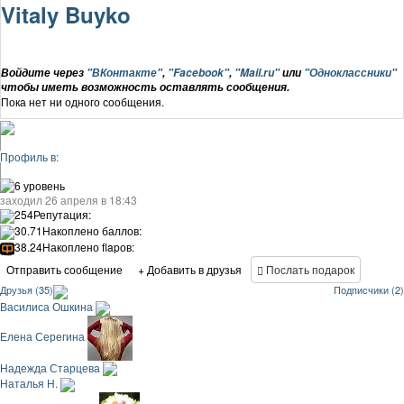
Vitaly Buyko
Войдите через
"ВКонтакте"
,
"Facebook"
,
"Mail.ru"
или
"Одноклассники"
чтобы иметь возможность оставлять сообщения.
Пока нет ни одного сообщения.
Профиль в:
6 уровень
заходил 26 апреля в 18:43
254
Репутация:
30.71
Накоплено баллов:
38.24
Накоплено flapов:
Отправить сообщение
+ Добавить в друзья
Послать подарок
Друзья (35)
Подписчики (2)
Василиса Ошкина
Елена Серегина
Надежда Старцева
Наталья Н.