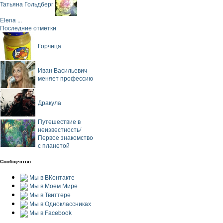
Татьяна Гольдберг
Elena ...
Последние отметки
Горчица
Иван Васильевич
меняет профессию
Дракула
Путешествие в
неизвестность/
Первое знакомство
с планетой
Сообщество
Мы в ВКонтакте
Мы в Моем Мире
Мы в Твиттере
Мы в Одноклассниках
Мы в Facebook