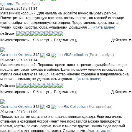
одежды
(Екатеринбург)
29 марта 2013 в 11:34
Магазинчик хороший. Для начала на их сайте нужно выбрать регион.
Посмотреть интересующую вас вещь очень просто , на главной странице
нужно выбрать определенную категорию. Представлены здесь платья,
туники, брюки, шорты, юбки, купальники, домашняя ...
(читать далее)
Рейтинг:
Комментировать
·
Я был тут
·
Поделиться
Действия ▼
Светлана Клюхина
342
43
про
VIKS collection
(Екатеринбург)
29 марта 2013 в 11:14
Магазинчик хороший. Персонал приветливо встречает с улыбкой на лице и
предлагает свою помощь в выборе. Цены по моему мнению высоковаты.
Купила себе блузку за 1400р. Качество конечно хорошее и понравилась она
мне очень сильно, не удержалась и купила. ...
(читать далее)
Рейтинг:
Комментировать
·
Я был тут
·
Поделиться
Действия ▼
Светлана Клюхина
342
43
про
Rio Collection
(Екатеринбург)
29 марта 2013 в 11:09
Продается в этом магазине очень качественная одежда. Еще она очень
стильная и красивая! Ассортимент мне понравился можно приобрести
платья, кофты, брючки, блузки, юбки и многое другое. Зашла сюда первый
раз, когда искала подарок для мамы. С размерами...
(читать далее)