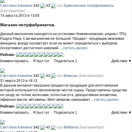
Светлана Клюхина
342
43
про
Ермолинские полуфабрикаты
(Екатеринбург)
15 августа 2013 в 13:05
Магазин полуфабрикатов.
Данный магазинчик находится на остановке Новомосковская, рядом с ТРЦ
Радуга-Парк. Сам магазинчик не большой. Продает продукцию вежливая
женщина, всегда посоветует если не может определиться с выбором.
Ассортимент достаточно широкий. ...
(читать далее)
Рейтинг:
Комментировать
·
Я был тут
·
Поделиться
Действия ▼
Светлана Клюхина
342
43
про
Вивасан
(Екатеринбург)
31 марта 2013 в 16:12
В данном интернет-магазине продается продукции для изготовления
которой используется экологически чистое сырье. Представлены средства
по уходу за телом, волосами, полостью рта, декоративная косметика,
эфирные масла, витамины. Моя свекровь заказывает ...
(читать далее)
Рейтинг:
Комментировать
·
Я был тут
·
Поделиться
Действия ▼
Светлана Клюхина
342
43
про
BeMama
(Екатеринбург)