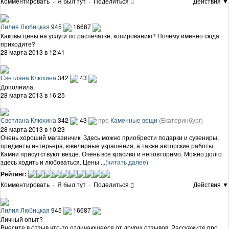
Комментировать
·
Я был тут
·
Поделиться
Действия ▼
Лилия Любицкая
945
16687
Каковы цены на услуги по распечатке, копированию? Почему именно сюда
приходите?
28 марта 2013 в 12:41
Светлана Клюхина
342
43
Дополнила.
28 марта 2013 в 16:25
Светлана Клюхина
342
43
про
Каменные вещи
(Екатеринбург)
28 марта 2013 в 10:23
Очень хороший магазинчик. Здесь можно приобрести подарки и сувениры,
предметы интерьера, ювелирные украшения, а также авторские работы.
Камни присутствуют везде. Очень все красиво и неповторимо. Можно долго
здесь ходить и любоваться. Цены ...
(читать далее)
Рейтинг:
Комментировать
·
Я был тут
·
Поделиться
Действия ▼
Лилия Любицкая
945
16687
Личный опыт?
Внесите в отзыв что-то отличающееся от других отзывов. Расскажите про