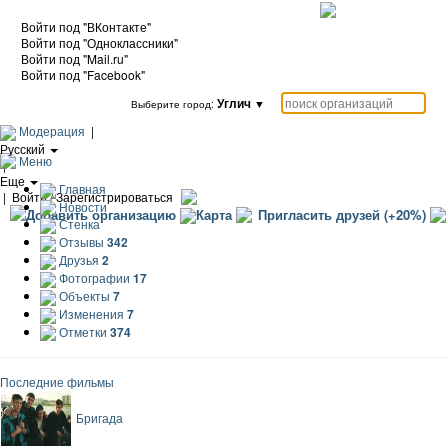
Войти под "ВКонтакте"
Войти под "Одноклассники"
Войти под "Mail.ru"
Войти под "Facebook"
Углич
▼
Выберите город:
Модерация
|
Русский
Меню
|
Еще
Главная
|
Войти / Зарегистрироваться
Новости
Добавить организацию
Карта
Пригласить друзей (+20%)
Стенка
Отзывы
342
Друзья
2
Фотографии
17
Объекты
7
Изменения
7
Отметки
374
Последние фильмы
Бригада