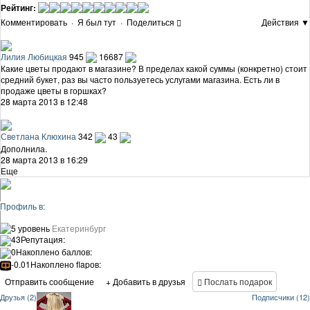
Рейтинг:
Комментировать
·
Я был тут
·
Поделиться
Действия ▼
Лилия Любицкая
945
16687
Какие цветы продают в магазине? В пределах какой суммы (конкретно) стоит
средний букет, раз вы часто пользуетесь услугами магазина. Есть ли в
продаже цветы в горшках?
28 марта 2013 в 12:48
Светлана Клюхина
342
43
Дополнила.
28 марта 2013 в 16:29
Еще
Профиль в:
5 уровень
Екатеринбург
43
Репутация:
0
Накоплено баллов:
-0.01
Накоплено flapов:
Отправить сообщение
+ Добавить в друзья
Послать подарок
Друзья (2)
Подписчики (12)