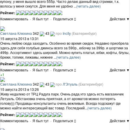
купону, у меня вышло всего 555р. Часто делаю данный вид стрижки, т.к.
волосы у меня секутся. Для меня не удобно ...
(читать далее)
Рейтинг:
Комментировать
·
Я был тут
·
Поделиться
Действия ▼
Светлана Клюхина
342
43
про
Inсity
(Екатеринбург)
15 августа 2013 в 13:31
Очень люблю сюда заходить. Особенно во время скидок. Недавно приобрела
здесь для себя голубые джинсы всего за 590р., юбочку за 399р. и шортики за
499р. Ассортимент здесь широкий. Можно купить платья, юбки, кофты, блузы,
брюки, топики, пижамы, нижнее ...
(читать далее)
Рейтинг:
Комментировать
·
Я был тут
·
Поделиться
Действия ▼
+1
Светлана Клюхина
342
43
про
Л'Этуаль
(Екатеринбург)
15 августа 2013 в 13:26
Живу недалеко от ТРЦ Радуга парк. Очень рада,что здесь есть магазинчик
Летуаль. Обстановка очень приятная, а от ароматов можно потерять
голову))) Продавцы-консультанты очень вежливые. Всегда подскажут где
можно найти интересующий вас товар. Последний...
(читать далее)
Рейтинг:
Комментировать
·
Я был тут
·
Поделиться
Действия ▼