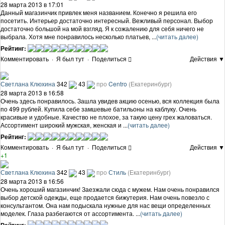
28 марта 2013 в 17:01
Данный магазинчик привлек меня названием. Конечно я решила его
посетить. Интерьер достаточно интересный. Вежливый персонал. Выбор
достаточно большой на мой взгляд. Я к сожалению для себя ничего не
выбрала. Хотя мне понравилось несколько платьев, ...
(читать далее)
Рейтинг:
Комментировать
·
Я был тут
·
Поделиться
Действия ▼
Светлана Клюхина
342
43
про
Centro
(Екатеринбург)
28 марта 2013 в 16:58
Очень здесь понравилось. Зашла увидев акцию осенью, вся коллекция была
по 499 рублей. Купила себе замшевые батильоны на каблуку. Очень
красивые и удобные. Качество не плохое, за такую цену грех жаловаться.
Ассортимент широкий мужская, женская и ...
(читать далее)
Рейтинг:
Комментировать
·
Я был тут
·
Поделиться
Действия ▼
+1
Светлана Клюхина
342
43
про
Стиль
(Екатеринбург)
28 марта 2013 в 16:56
Очень хороший магазинчик! Заезжали сюда с мужем. Нам очень понравился
выбор детской одежды, еще продается бижутерия. Нам очень повезло с
консультантом. Она нам подыскала нужные для нас вещи определенных
моделек. Глаза разбегаются от ассортимента. ...
(читать далее)
Рейтинг: