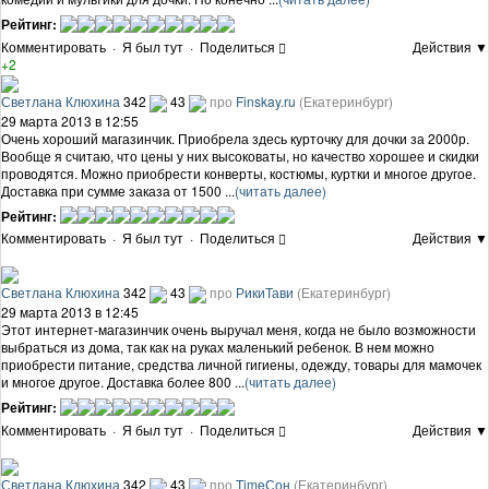
Рейтинг:
Комментировать
·
Я был тут
·
Поделиться
Действия ▼
+2
Светлана Клюхина
342
43
про
Finskay.ru
(Екатеринбург)
29 марта 2013 в 12:55
Очень хороший магазинчик. Приобрела здесь курточку для дочки за 2000р.
Вообще я считаю, что цены у них высоковаты, но качество хорошее и скидки
проводятся. Можно приобрести конверты, костюмы, куртки и многое другое.
Доставка при сумме заказа от 1500 ...
(читать далее)
Рейтинг:
Комментировать
·
Я был тут
·
Поделиться
Действия ▼
Светлана Клюхина
342
43
про
РикиТави
(Екатеринбург)
29 марта 2013 в 12:45
Этот интернет-магазинчик очень выручал меня, когда не было возможности
выбраться из дома, так как на руках маленький ребенок. В нем можно
приобрести питание, средства личной гигиены, одежду, товары для мамочек
и многое другое. Доставка более 800 ...
(читать далее)
Рейтинг:
Комментировать
·
Я был тут
·
Поделиться
Действия ▼
Светлана Клюхина
342
43
про
TimeСон
(Екатеринбург)