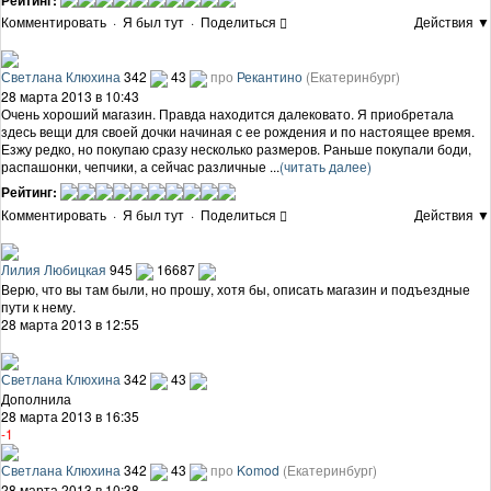
Комментировать
·
Я был тут
·
Поделиться
Действия ▼
Светлана Клюхина
342
43
про
Рекантино
(Екатеринбург)
28 марта 2013 в 10:43
Очень хороший магазин. Правда находится далековато. Я приобретала
здесь вещи для своей дочки начиная с ее рождения и по настоящее время.
Езжу редко, но покупаю сразу несколько размеров. Раньше покупали боди,
распашонки, чепчики, а сейчас различные ...
(читать далее)
Рейтинг:
Комментировать
·
Я был тут
·
Поделиться
Действия ▼
Лилия Любицкая
945
16687
Верю, что вы там были, но прошу, хотя бы, описать магазин и подъездные
пути к нему.
28 марта 2013 в 12:55
Светлана Клюхина
342
43
Дополнила
28 марта 2013 в 16:35
-1
Светлана Клюхина
342
43
про
Komod
(Екатеринбург)
28 марта 2013 в 10:38