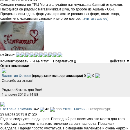
Сегодня гуляла по ТРЦ Мега и случайно наткнулась на банный отдельчик.
Находится он рядом с магазинчикам Diva, по дороге из Ашана к Оби.
Представлены здесь фартучки, прихватки различных форм, полотенца,
салфетки с красивыми узорами и многое другое. ...
(читать далее)
Рейтинг:
Комментировать
·
Я был тут
·
Поделиться
Действия ▼
Ответ компании:
Валентин Фотеев
(представитель организации)
0
0
Спасибо за отзыв!
Рады работать для Вас!
1 апреля 2013 в 14:58
Светлана Клюхина
342
43
про
УФМС России
(Екатеринбург)
29 марта 2013 в 21:26
Ездила сюда уже не один раз. Последний раз посетила это место для того
чтобы сдать документы на изготовление загран паспорта. Пришла и
обалдела. Народу просто умотаться. Помещение маленькое и очень жарко и