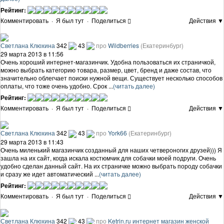
Рейтинг:
Комментировать
·
Я был тут
·
Поделиться
Действия ▼
Светлана Клюхина
342
43
про
Wildberries
(Екатеринбург)
29 марта 2013 в 11:56
Очень хороший интернет-магазинчик. Удобна пользоваться их страничкой,
можно выбрать категорию товара, размер, цвет, бренд и даже состав, что
значительно облегчает поиски нужной вещи. Существует несколько способов
оплаты, что тоже очень удобно. Срок ...
(читать далее)
Рейтинг:
Комментировать
·
Я был тут
·
Поделиться
Действия ▼
Светлана Клюхина
342
43
про
York66
(Екатеринбург)
29 марта 2013 в 11:43
Очень миленький магазинчик созданный для наших четвероногих друзей))) Я
зашла на их сайт, когда искала костюмчик для собачки моей подруги. Очень
удобно сделан данный сайт. На их страничке можно выбрать породу собачки
и сразу же идет автоматический ...
(читать далее)
Рейтинг:
Комментировать
·
Я был тут
·
Поделиться
Действия ▼
Светлана Клюхина
342
43
про
Ketrin.ru интернет магазин женской