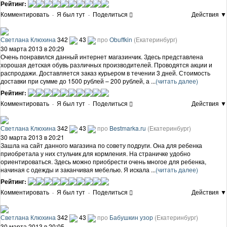
Рейтинг:
Комментировать
·
Я был тут
·
Поделиться
Действия ▼
Светлана Клюхина
342
43
про
Obuffkin
(Екатеринбург)
30 марта 2013 в 20:29
Очень понравился данный интернет магазинчик. Здесь представлена
хорошая детская обувь различных производителей. Проводятся акции и
распродажи. Доставляется заказ курьером в течении 3 дней. Стоимость
доставки при сумме до 1500 рублей – 200 рублей, а ...
(читать далее)
Рейтинг:
Комментировать
·
Я был тут
·
Поделиться
Действия ▼
Светлана Клюхина
342
43
про
Bestmarka.ru
(Екатеринбург)
30 марта 2013 в 20:21
Зашла на сайт данного магазина по совету подруги. Она для ребенка
приобретала у них стульчик для кормления. На страничке удобно
ориентироваться. Здесь можно приобрести очень многое для ребенка,
начиная с одежды и заканчивая мебелью. Я искала ...
(читать далее)
Рейтинг:
Комментировать
·
Я был тут
·
Поделиться
Действия ▼
Светлана Клюхина
342
43
про
Бабушкин узор
(Екатеринбург)
30 марта 2013 в 20:05