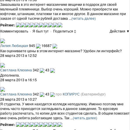
Заказывала в это интернет-магазинчике вещички в подарок для своей
маленькой племяннице. Выбор очень хороший. Можно приобрести как
кофточки, штанишки, платежки так и многое другое. В данном магазине при
заказе от одной тысячи рублей доставка ...
(читать далее)
Рейтинг:
Комментировать
·
Я был тут
·
Поделиться
Действия ▼
Лилия Любицкая
945
16687
Как оцениваете цены в этом интернет-магазине? Удобен ли интерфейс?
28 марта 2013 в 12:52
Светлана Клюхина
342
43
Дополнила.
28 марта 2013 в 16:15
Светлана Клюхина
342
43
про
КОПИРУС
(Екатеринбург)
28 марта 2013 в 10:27
Я студентка. У меня находится колледж неподалеку. Именно поэтому мне
очень часто приходится заглядывать в данное заведение. То курсовую
работу распечатать, то копии для всех студентов сделать. В общем помогают
мне очень ребята работающие здесь. Так ...
(читать далее)
Рейтинг: