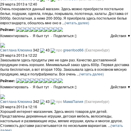
29 марта 2013 в 12:40
Очень понравился данный магазин. Здесь можно приобрести постельное
белье, подушки, одеяла, пледы, покрывала, полотенца, халаты. Доставка от
5000р. бесплатная, а ниже 200-300р. Я приобрела здесь постельное белье
евростандарта, обошлось мне оно в ...
(читать далее)
Рейтинг:
Комментировать
·
Я был тут
·
Поделиться
Действия ▼
Светлана Клюхина
342
43
про
greenfood66
(Екатеринбург)
29 марта 2013 в 12:22
Заказывали здесь продукты уже не один раз. Качество доставленной
продукции очень хорошее. Минимальный заказ здесь 600р. Первая доставка
была бесплатная, а вот вторая 100р. Заказывала здесь в основном мясную
продукцию, мед и полуфабрикаты. Все очень ...
(читать далее)
Рейтинг:
Комментировать
·
Я был тут
·
Поделиться
Действия ▼
Светлана Клюхина
342
43
про
МамаПапия
(Екатеринбург)
29 марта 2013 в 12:16
Хороший интернет-магазинчик. Здесь много товаров для детей.
Представлены деревянные игрушки, детская мебель, велосипеды,
настольные и развивающие игры, мягкие игрушки, куклы и многое другое.
Стоимость доставки рассчитывается по нескольким вариантам. ...
(читать
далее)