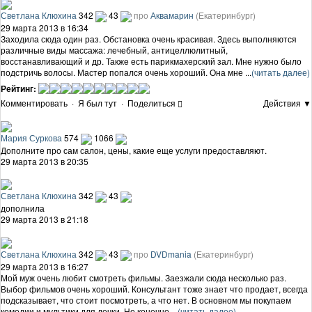
Светлана Клюхина
342
43
про
Аквамарин
(Екатеринбург)
29 марта 2013 в 16:34
Заходила сюда один раз. Обстановка очень красивая. Здесь выполняются
различные виды массажа: лечебный, антицеллюлитный,
восстанавливающий и др. Также есть парикмахерский зал. Мне нужно было
подстричь волосы. Мастер попался очень хороший. Она мне ...
(читать далее)
Рейтинг:
Комментировать
·
Я был тут
·
Поделиться
Действия ▼
Мария Суркова
574
1066
Дополните про сам салон, цены, какие еще услуги предоставляют.
29 марта 2013 в 20:35
Светлана Клюхина
342
43
дополнила
29 марта 2013 в 21:18
Светлана Клюхина
342
43
про
DVDmania
(Екатеринбург)
29 марта 2013 в 16:27
Мой муж очень любит смотреть фильмы. Заезжали сюда несколько раз.
Выбор фильмов очень хороший. Консультант тоже знает что продает, всегда
подсказывает, что стоит посмотреть, а что нет. В основном мы покупаем
комедии и мультики для дочки. Но конечно ...
(читать далее)