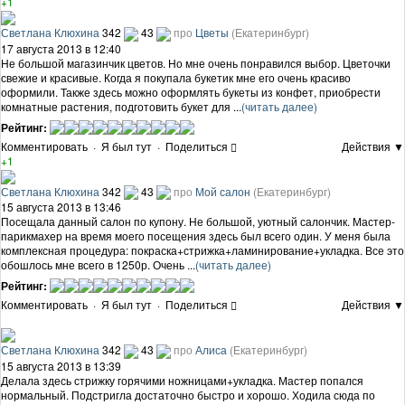
+1
Светлана Клюхина
342
43
про
Цветы
(Екатеринбург)
17 августа 2013 в 12:40
Не большой магазинчик цветов. Но мне очень понравился выбор. Цветочки
свежие и красивые. Когда я покупала букетик мне его очень красиво
оформили. Также здесь можно оформлять букеты из конфет, приобрести
комнатные растения, подготовить букет для ...
(читать далее)
Рейтинг:
Комментировать
·
Я был тут
·
Поделиться
Действия ▼
+1
Светлана Клюхина
342
43
про
Мой салон
(Екатеринбург)
15 августа 2013 в 13:46
Посещала данный салон по купону. Не большой, уютный салончик. Мастер-
парикмахер на время моего посещения здесь был всего один. У меня была
комплексная процедура: покраска+стрижка+ламинирование+укладка. Все это
обошлось мне всего в 1250р. Очень ...
(читать далее)
Рейтинг:
Комментировать
·
Я был тут
·
Поделиться
Действия ▼
Светлана Клюхина
342
43
про
Алиса
(Екатеринбург)
15 августа 2013 в 13:39
Делала здесь стрижку горячими ножницами+укладка. Мастер попался
нормальный. Подстригла достаточно быстро и хорошо. Ходила сюда по