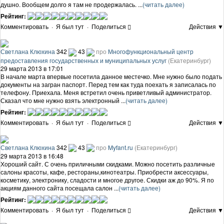
душно. Вообщем долго я там не продержалась. ...
(читать далее)
Рейтинг:
Комментировать
·
Я был тут
·
Поделиться
Действия ▼
Светлана Клюхина
342
43
про
Многофункциональный центр
предоставления государственных и муниципальных услуг
(Екатеринбург)
29 марта 2013 в 17:01
В начале марта впервые посетила данное местечко. Мне нужно было подать
документы на загран паспорт. Перед тем как туда поехать я записалась по
телефону. Приехала. Меня встретил очень приветливый администратор.
Сказал что мне нужно взять электронный ...
(читать далее)
Рейтинг:
Комментировать
·
Я был тут
·
Поделиться
Действия ▼
Светлана Клюхина
342
43
про
Myfant.ru
(Екатеринбург)
29 марта 2013 в 16:48
Хороший сайт. С очень приличными скидками. Можно посетить различные
салоны красоты, кафе, рестораны,кинотеатры. Приобрести аксессуары,
косметику, электронику, сладости и многое другое. Скидки аж до 90%. Я по
акциям данного сайта посещала салон ...
(читать далее)
Рейтинг:
Комментировать
·
Я был тут
·
Поделиться
Действия ▼