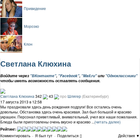
Привидение
Морозко
Клон
Светлана Клюхина
Войдите через
"ВКонтакте"
,
"Facebook"
,
"Mail.ru"
или
"Одноклассники"
чтобы иметь возможность оставлять сообщения.
Светлана Клюхина
342
43
про
Шлягер
(Екатеринбург)
17 августа 2013 в 12:58
Мы праздновали здесь день рождения подруги! Все остались очень
довольны. Обстановка здесь очень красивая. Зал был большой и красиво
украшен. Персонал приветливый, внимательный, учел все наши пожелания.
Блюда были приготовлены очень вкусно и красиво ...
(читать далее)
Рейтинг:
Комментировать
·
Я был тут
·
Поделиться
Действия ▼