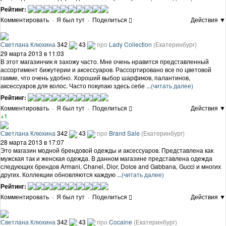
Рейтинг:
Комментировать
·
Я был тут
·
Поделиться
Действия ▼
Светлана Клюхина
342
43
про
Lady Collection
(Екатеринбург)
29 марта 2013 в 11:03
В этот магазинчик я захожу часто. Мне очень нравится представленный
ассортимент бижутерии и аксессуаров. Рассортировано все по цветовой
гамме, что очень удобно. Хороший выбор шарфиков, палантинов,
аксессуаров для волос. Часто покупаю здесь себе ...
(читать далее)
Рейтинг:
Комментировать
·
Я был тут
·
Поделиться
Действия ▼
+1
Светлана Клюхина
342
43
про
Brand Sale
(Екатеринбург)
28 марта 2013 в 17:07
Это магазин модной брендовой одежды и аксессуаров. Представлена как
мужская так и женская одежда. В данном магазине представлена одежда
следующих брендов Armani, Chanel, Dior, Dolce and Gabbana, Gucci и многих
других. Коллекции обновляются каждую ...
(читать далее)
Рейтинг:
Комментировать
·
Я был тут
·
Поделиться
Действия ▼
Светлана Клюхина
342
43
про
Cocaine
(Екатеринбург)