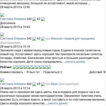
помещение магазина, большой ли ассортимент, какой интерьер....
28 марта 2013 в 12:40
Светлана Клюхина
342
43
Дополнила
28 марта 2013 в 16:43
Светлана Клюхина
342
43
про
Магазин товаров для праздника
(Екатеринбург)
28 марта 2013 в 10:19
Заезжали сюда с мужем перед новым годом. Ездили в поисках салютов на
новый год. Ассортимент здесь хороший. Мы приобрели несколько салютов,
петарды, бомбочки, бенгальские огни простые и большие разноцветные.
Качество хорошее. Дети очень порадовались. ...
(читать далее)
Рейтинг:
Комментировать
·
Я был тут
·
Поделиться
Действия ▼
Светлана Клюхина
342
43
про
Ирис
(Екатеринбург)
28 марта 2013 в 10:14
Очень часто приобретаю здесь цветы. Как в подарок для родных так и на
различные праздники своим преподавателям. Оформляют букетики очень
красиво. Есть готовые букеты, а могут составить и по собственному желанию.
Цветы всегда хорошего качества, ...
(читать далее)