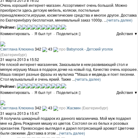
31 марта 2013 в 16:02
Очень хороший интернет-магазин. Ассортимент очень большой. Можно
приобрести здесь детскую мебель, коляски, постельные
принадлежности,игрушки, косметические средства и многое другое. Доставка
по Екатеринбургу бесплатная, минимальный заказ 1000р. ...
(читать далее)
Рейтинг:
Комментировать
·
Я был тут
·
Поделиться
Действия ▼
Светлана Клюхина
342
43
про
Babynook - Детский уголок
(Екатеринбург)
31 марта 2013 в 15:52
Не плохой интернет-магазинчик. Заказывали в нем развивающий стол и
мягкую игрушку Маша в подарок дочке на новый год. Качество очень хорошее.
Маша говорит разные фразы из мультика ""Маша и медведь и поет песенки.
Стол музыкальный и очень яркий. Также ...
(читать далее)
Рейтинг:
Комментировать
·
Я был тут
·
Поделиться
Действия ▼
Светлана Клюхина
342
43
про
Жасмин
(Екатеринбург)
31 марта 2013 в 15:47
Я получила шикарный подарок из данного магазинчика. Мой муж подарил
мне на День Рождения мишку из цветов. Состоял он из белых и розовых
хризантем. Превосходно выглядел и дарил потрясающий аромат! Цветочки
были свежими. Доставка в этом ...
(читать далее)