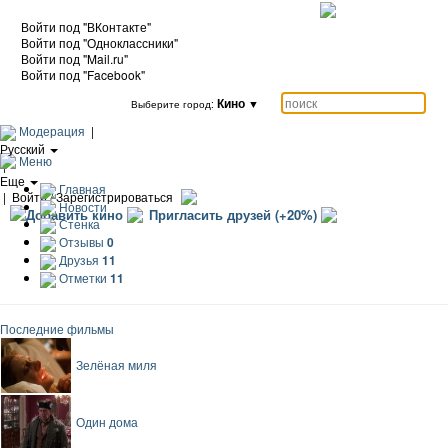
Войти под "ВКонтакте"
Войти под "Одноклассники"
Войти под "Mail.ru"
Войти под "Facebook"
Кино
▼
Выберите город:
Модерация
|
Русский
Меню
|
Еще
Главная
|
Войти / Зарегистрироваться
Новости
Добавить кино
Пригласить друзей (+20%)
Стенка
Отзывы
0
Друзья
11
Отметки
11
Последние фильмы
Зелёная миля
Один дома