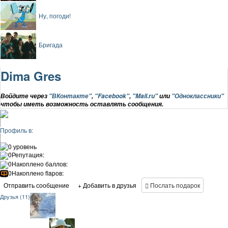
Ну, погоди!
Бригада
Dima Gres
Войдите через
"ВКонтакте"
,
"Facebook"
,
"Mail.ru"
или
"Одноклассники"
чтобы иметь возможность оставлять сообщения.
Профиль в:
0 уровень
0
Репутация:
0
Накоплено баллов:
0
Накоплено flapов:
Отправить сообщение
+ Добавить в друзья
Послать подарок
Друзья (11)