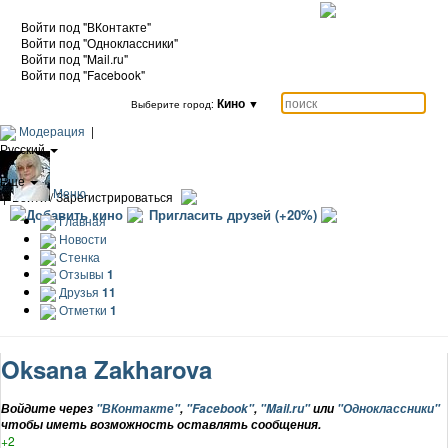
Войти под "ВКонтакте"
Войти под "Одноклассники"
Войти под "Mail.ru"
Войти под "Facebook"
Кино
▼
Выберите город:
Модерация
|
Русский
|
Еще
Меню
|
Войти / Зарегистрироваться
Добавить кино
Пригласить друзей (+20%)
Главная
Новости
Стенка
Отзывы
1
Друзья
11
Отметки
1
Oksana Zakharova
Войдите через
"ВКонтакте"
,
"Facebook"
,
"Mail.ru"
или
"Одноклассники"
чтобы иметь возможность оставлять сообщения.
+2