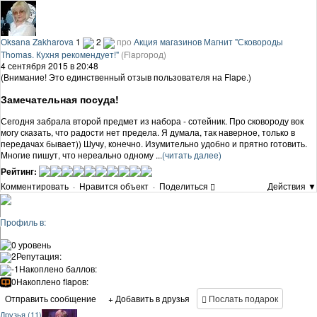
Oksana Zakharova
1
2
про
Акция магазинов Магнит "Сковороды
Thomas. Кухня рекомендует!"
(Flapгород)
4 сентября 2015 в 20:48
(Внимание! Это единственный отзыв пользователя на Flapе.)
Замечательная посуда!
Сегодня забрала второй предмет из набора - сотейник. Про сковороду вок
могу сказать, что радости нет предела. Я думала, так наверное, только в
передачах бывает)) Шучу, конечно. Изумительно удобно и прятно готовить.
Многие пишут, что нереально одному ...
(читать далее)
Рейтинг:
Комментировать
·
Нравится объект
·
Поделиться
Действия ▼
Профиль в:
0 уровень
2
Репутация:
-1
Накоплено баллов:
0
Накоплено flapов:
Отправить сообщение
+ Добавить в друзья
Послать подарок
Друзья (11)