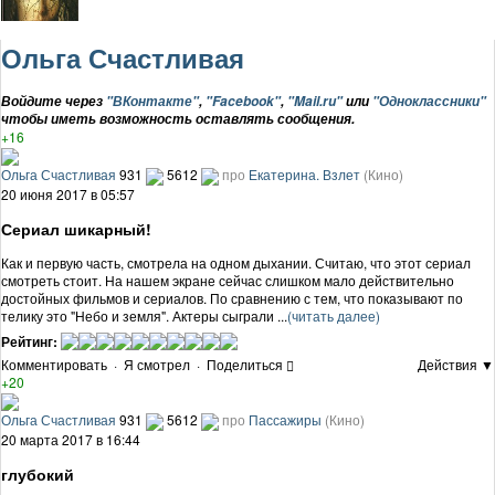
Ольга Счастливая
Войдите через
"ВКонтакте"
,
"Facebook"
,
"Mail.ru"
или
"Одноклассники"
чтобы иметь возможность оставлять сообщения.
+16
Ольга Счастливая
931
5612
про
Екатерина. Взлет
(Кино)
20 июня 2017 в 05:57
Сериал шикарный!
Как и первую часть, смотрела на одном дыхании. Считаю, что этот сериал
смотреть стоит. На нашем экране сейчас слишком мало действительно
достойных фильмов и сериалов. По сравнению с тем, что показывают по
телику это "Небо и земля". Актеры сыграли ...
(читать далее)
Рейтинг:
Комментировать
·
Я смотрел
·
Поделиться
Действия ▼
+20
Ольга Счастливая
931
5612
про
Пассажиры
(Кино)
20 марта 2017 в 16:44
глубокий