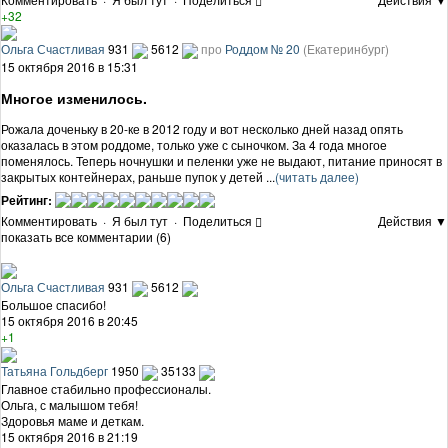
+32
Ольга Счастливая
931
5612
про
Роддом № 20
(Екатеринбург)
15 октября 2016 в 15:31
Многое изменилось.
Рожала доченьку в 20-ке в 2012 году и вот несколько дней назад опять
оказалась в этом роддоме, только уже с сыночком. За 4 года многое
поменялось. Теперь ночнушки и пеленки уже не выдают, питание приносят в
закрытых контейнерах, раньше пупок у детей ...
(читать далее)
Рейтинг:
Комментировать
·
Я был тут
·
Поделиться
Действия ▼
показать все комментарии (6)
Ольга Счастливая
931
5612
Большое спасибо!
15 октября 2016 в 20:45
+1
Татьяна Гольдберг
1950
35133
Главное стабильно профессионалы.
Ольга, с малышом тебя!
Здоровья маме и деткам.
15 октября 2016 в 21:19