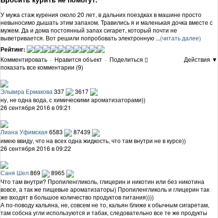
У мужа стаж курения около 20 лет, в дальних поездках в машине просто
невыносимо дышать этим запахом. Травились я и маленькая дочка вместе с
мужем. Да и дома постоянный запах сигарет, который почти не
выветривается. Вот решили попробовать электронную ...
(читать далее)
Рейтинг:
Комментировать
·
Нравится объект
·
Поделиться
Действия ▼
показать все комментарии (9)
Эльвира Ермакова
337
3617
ну, не одна вода, с химическими ароматизаторами))
26 сентября 2016 в 09:21
Лиана Уфимская
6583
87439
имею ввиду, что на всех одна жидкость, что там внутри не в курсе))
26 сентября 2016 в 09:22
Саня Шел
869
8965
Что там внутри? Пропиленгликоль, глицерин и никотин или без никотина
вовсе, а так же пищевые ароматизаторы) Пропиленгликоль и глицерин так
же входят в большое количество продуктов питания))))
А по-поводу кальяна, не, совсем не то, кальян ближе к обычным сигаретам,
там собсна угли используются и табак, следовательно все те же продукты