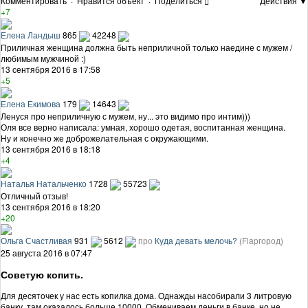
Комментировать
·
Нравится объект
·
Поделиться
Действия ▼
+7
Елена Ландыш
865
42248
Приличная женщина должна быть неприличной только наедине с мужем /
любимым мужчиной :)
13 сентября 2016 в 17:58
+5
Елена Екимова
179
14643
Ленуся про неприличную с мужем, ну... это видимо про интим)))
Оля все верно написала: умная, хорошо одетая, воспитанная женщина.
Ну и конечно же доброжелательная с окружающими.
13 сентября 2016 в 18:18
+4
Наталья Натальченко
1728
55723
Отличный отзыв!
13 сентября 2016 в 18:20
+20
Ольга Счастливая
931
5612
про
Куда девать мелочь?
(Flapгород)
25 августа 2016 в 07:47
Советую копить.
Для десяточек у нас есть копилка дома. Однажды насобирали 3 литровую
банку, там оказалось больше 10000. Обмениваем деньги в банке, но не