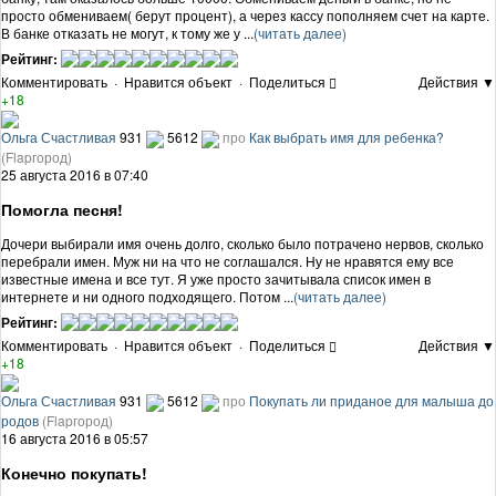
просто обмениваем( берут процент), а через кассу пополняем счет на карте.
В банке отказать не могут, к тому же у ...
(читать далее)
Рейтинг:
Комментировать
·
Нравится объект
·
Поделиться
Действия ▼
+18
Ольга Счастливая
931
5612
про
Как выбрать имя для ребенка?
(Flapгород)
25 августа 2016 в 07:40
Помогла песня!
Дочери выбирали имя очень долго, сколько было потрачено нервов, сколько
перебрали имен. Муж ни на что не соглашался. Ну не нравятся ему все
известные имена и все тут. Я уже просто зачитывала список имен в
интернете и ни одного подходящего. Потом ...
(читать далее)
Рейтинг:
Комментировать
·
Нравится объект
·
Поделиться
Действия ▼
+18
Ольга Счастливая
931
5612
про
Покупать ли приданое для малыша до
родов
(Flapгород)
16 августа 2016 в 05:57
Конечно покупать!