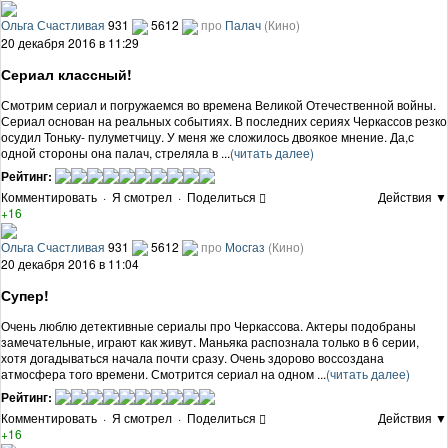
Ольга Счастливая
931
5612
про
Палач
(Кино)
20 декабря 2016 в 11:29
Сериал классный!
Смотрим сериал и погружаемся во времена Великой Отечественной войны.
Сериал основан на реальных событиях. В последних сериях Черкассов резко
осудил Тоньку- пулуметчицу. У меня же сложилось двоякое мнение. Да,с
одной стороны она палач, стреляла в ...
(читать далее)
Рейтинг:
Комментировать
·
Я смотрел
·
Поделиться
Действия ▼
+16
Ольга Счастливая
931
5612
про
Мосгаз
(Кино)
20 декабря 2016 в 11:04
Супер!
Очень люблю детективные сериалы про Черкассова. Актеры подобраны
замечательные, играют как живут. Маньяка распознала только в 6 серии,
хотя догадываться начала почти сразу. Очень здорово воссоздана
атмосфера того времени. Смотрится сериал на одном ...
(читать далее)
Рейтинг:
Комментировать
·
Я смотрел
·
Поделиться
Действия ▼
+16