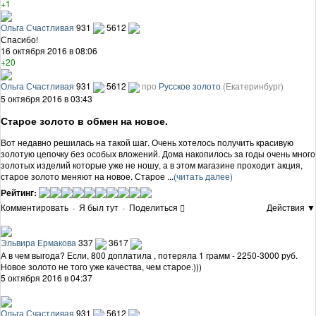
+1
Ольга Счастливая
931
5612
Спасибо!
16 октября 2016 в 08:06
+20
Ольга Счастливая
931
5612
про
Русское золото
(Екатеринбург)
5 октября 2016 в 03:43
Старое золото в обмен на новое.
Вот недавно решилась на такой шаг. Очень хотелось получить красивую
золотую цепочку без особых вложений. Дома накопилось за годы очень много
золотых изделий которые уже не ношу, а в этом магазине проходит акция,
старое золото меняют на новое. Старое ...
(читать далее)
Рейтинг:
Комментировать
·
Я был тут
·
Поделиться
Действия ▼
Эльвира Ермакова
337
3617
А в чем выгода? Если, 800 доплатила , потеряла 1 грамм - 2250-3000 руб.
Новое золото не того уже качества, чем старое.)))
5 октября 2016 в 04:37
Ольга Счастливая
931
5612