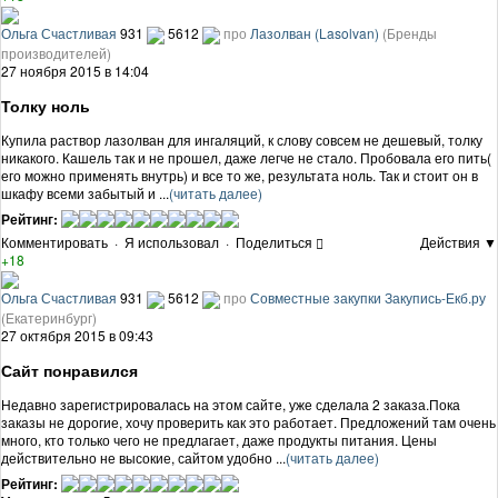
Ольга Счастливая
931
5612
про
Лазолван (Lasolvan)
(Бренды
производителей)
27 ноября 2015 в 14:04
Толку ноль
Купила раствор лазолван для ингаляций, к слову совсем не дешевый, толку
никакого. Кашель так и не прошел, даже легче не стало. Пробовала его пить(
его можно применять внутрь) и все то же, результата ноль. Так и стоит он в
шкафу всеми забытый и ...
(читать далее)
Рейтинг:
Комментировать
·
Я использовал
·
Поделиться
Действия ▼
+18
Ольга Счастливая
931
5612
про
Совместные закупки Закупись-Екб.ру
(Екатеринбург)
27 октября 2015 в 09:43
Сайт понравился
Недавно зарегистрировалась на этом сайте, уже сделала 2 заказа.Пока
заказы не дорогие, хочу проверить как это работает. Предложений там очень
много, кто только чего не предлагает, даже продукты питания. Цены
действительно не высокие, сайтом удобно ...
(читать далее)
Рейтинг: