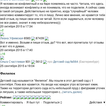
Я человек не конфликтный и на flapе появляюсь не часто. Читала, что здесь
иногда возникают конфликты и не понимала, что не поделили. А сейчас сама
в такой ситуации. Действительно не приятно, когда "случайный" человек
негативно комментирует то, что я пишу. Лично мое мнение, не нравится тебе
мой отзыв, ну пиши свои или не читай. Хотя если задуматься, если человеку
не все равно, значит я ему небезразлична)))
20 октября 2015 в 17:34
+2
Лиана Уфимская
6583
87439
Вот и именно. Возьми и пиши отзыв, да? Что вот, мол прочитала тут отзывы
и вот что я думаю..
20 октября 2015 в 17:40
+16
Ольга Счастливая
931
5612
про
Детский сад №564
(Екатеринбург)
25 сентября 2015 в 19:04
Филипок
Детский сад называется "Филипок". Мы пошли в этот детский сад с 1
сентября. Пока все нравится. На входе нас каждое утро встречает ежик.
Также на территории детского сада есть небольшой пруд с фигурками уточек
и лягушек, а также небольшая территория с...
(читать далее)
Рейтинг:
Комментировать
·
Я был тут
·
Поделиться
Действия ▼
+22