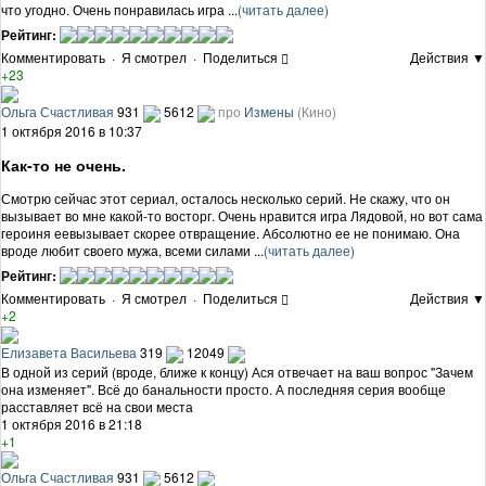
что угодно. Очень понравилась игра ...
(читать далее)
Рейтинг:
Комментировать
·
Я смотрел
·
Поделиться
Действия ▼
+23
Ольга Счастливая
931
5612
про
Измены
(Кино)
1 октября 2016 в 10:37
Как-то не очень.
Смотрю сейчас этот сериал, осталось несколько серий. Не скажу, что он
вызывает во мне какой-то восторг. Очень нравится игра Лядовой, но вот сама
героиня еевызывает скорее отвращение. Абсолютно ее не понимаю. Она
вроде любит своего мужа, всеми силами ...
(читать далее)
Рейтинг:
Комментировать
·
Я смотрел
·
Поделиться
Действия ▼
+2
Елизавета Васильева
319
12049
В одной из серий (вроде, ближе к концу) Ася отвечает на ваш вопрос "Зачем
она изменяет". Всё до банальности просто. А последняя серия вообще
расставляет всё на свои места
1 октября 2016 в 21:18
+1
Ольга Счастливая
931
5612