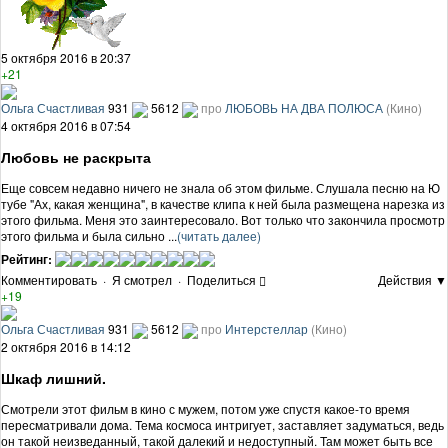
5 октября 2016 в 20:37
+21
Ольга Счастливая
931
5612
про
ЛЮБОВЬ НА ДВА ПОЛЮСА
(Кино)
4 октября 2016 в 07:54
Любовь не раскрыта
Еще совсем недавно ничего не знала об этом фильме. Слушала песню на Ю
тубе "Ах, какая женщина", в качестве клипа к ней была размещена нарезка из
этого фильма. Меня это заинтересовало. Вот только что закончила просмотр
этого фильма и была сильно ...
(читать далее)
Рейтинг:
Комментировать
·
Я смотрел
·
Поделиться
Действия ▼
+19
Ольга Счастливая
931
5612
про
Интерстеллар
(Кино)
2 октября 2016 в 14:12
Шкаф лишний.
Смотрели этот фильм в кино с мужем, потом уже спустя какое-то время
пересматривали дома. Тема космоса интригует, заставляет задуматься, ведь
он такой неизведанный, такой далекий и недоступный. Там может быть все