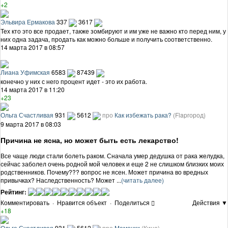
+2
Эльвира Ермакова
337
3617
Тех кто это все продает, также зомбируют и им уже не важно кто перед ним, у
них одна задача, продать как можно больше и получить соответственно.
14 марта 2017 в 08:57
Лиана Уфимская
6583
87439
конечно у них с него процент идет - это их работа.
14 марта 2017 в 11:20
+23
Ольга Счастливая
931
5612
про
Как избежать рака?
(Flapгород)
9 марта 2017 в 08:03
Причина не ясна, но может быть есть лекарство!
Все чаще люди стали болеть раком. Сначала умер дедушка от рака желудка,
сейчас заболел очень родной мой человек и еще 2 не слишком близких моих
родственников. Почему??? вопрос не ясен. Может причина во вредных
привычках? Наследственность? Может ...
(читать далее)
Рейтинг:
Комментировать
·
Нравится объект
·
Поделиться
Действия ▼
+18
Ольга Счастливая
931
5612
про
Мамочки
(Кино)