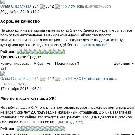
Ольга Счастливая
931
5612
про
Ист-Нова
(Екатеринбург)
20 декабря 2016 в 10:01
Хорошее качество
На днях купили в этом магазине мужу дубленку. Качество изделия супер, все
полностью натуральное. Очень рекомендую! Сейчас там просто
замечательная Новогодняя акция! При покупке дубленки дарят кожаную
куртку или пуховик или делают скидку! Кстати ...
(читать далее)
Рейтинг:
Уровень цен:
Средне
Комментировать
·
Я был тут
·
Поделиться
Действия ▼
+21
Ольга Счастливая
931
5612
про
УК ЖКХ Октябрьского района
(Екатеринбург)
17 октября 2016 в 06:24
Мне не нравится наша УК!
Не люблю нашу УК. Много к ней претензий, косметического ремонта наш дом
не видел уже лет 20, подъезд не крашенный, страшный. В УК на заявления
отвечают, что сейчас это входит в кап. ремонт. Площадка детская в ужасном
состоянии, они не только ее не ...
(читать далее)
Рейтинг:
Комментировать
·
Я был тут
·
Поделиться
Действия ▼