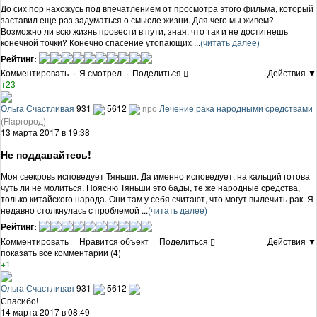
До сих пор нахожусь под впечатлением от просмотра этого фильма, который
заставил еще раз задуматься о смысле жизни. Для чего мы живем?
Возможно ли всю жизнь провести в пути, зная, что так и не достигнешь
конечной точки? Конечно спасение утопающих ...
(читать далее)
Рейтинг:
Комментировать
·
Я смотрел
·
Поделиться
Действия ▼
+23
Ольга Счастливая
931
5612
про
Лечение рака народными средствами
(Flapгород)
13 марта 2017 в 19:38
Не поддавайтесь!
Моя свекровь исповедует Тяньши. Да именно исповедует, на кальций готова
чуть ли не молиться. Поясню Тяньши это бады, те же народные средства,
только китайского народа. Они там у себя считают, что могут вылечить рак. Я
недавно столкнулась с проблемой ...
(читать далее)
Рейтинг:
Комментировать
·
Нравится объект
·
Поделиться
Действия ▼
показать все комментарии (4)
+1
Ольга Счастливая
931
5612
Спасибо!
14 марта 2017 в 08:49