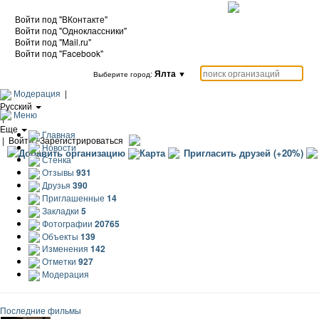
Войти под "ВКонтакте"
Войти под "Одноклассники"
Войти под "Mail.ru"
Войти под "Facebook"
Ялта
▼
Выберите город:
Модерация
|
Русский
Меню
|
Еще
Главная
|
Войти / Зарегистрироваться
Новости
Добавить организацию
Карта
Пригласить друзей (+20%)
Стенка
Отзывы
931
Друзья
390
Приглашенные
14
Закладки
5
Фотографии
20765
Объекты
139
Изменения
142
Отметки
927
Модерация
Последние фильмы