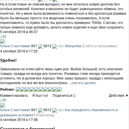
Ну в этом плане не совсем выгодно), но мне хотелось новую цепочку без
особых вложений. Конечно в магазине не будет равноценного обмена, это
понятно. Но у меня была возможность поменяться и без доплаты(в граммах
было бы меньше) просто эта моделька очень понравилась. А если
переплавлять, то нужно было бы доплатить примерно 7000р. Считаю, что
лучше немного еще добавить, купить новое изделие и еще свои сохранить.
5 октября 2016 в 06:37
+22
Ольга Счастливая
931
5612
про
Aliexpress
(Сайты и программы)
4 октября 2016 в 17:22
Удобно!
Заказывала на этом сайте лишь один раз. Выбор большой, есть описание
товара, правда не всегда все понятно. Размеры тоже иногда приходится
уточнять. Но в целом все хорошо. Мне заказ пришел, правда с небольшим
опозданием, но все же все благополучно. ...
(читать далее)
Рейтинг:
Комментировать
·
Я был тут
·
Поделиться
Действия ▼
+25
Ольга Счастливая
931
5612
про
Как определить беременность в
домашних условиях?
(Flapгород)
4 октября 2016 в 17:08
Счастливая и беременная)