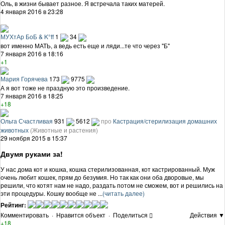
Оль, в жизни бывает разное. Я встречала таких матерей.
4 января 2016 в 23:28
МУХтАр БоБ & K°ff
1
34
вот именно МАТЬ, а ведь есть еще и ляди...те что через "Б"
7 января 2016 в 18:16
+1
Мария Горячева
173
9775
А я вот тоже не праздную это произведение.
7 января 2016 в 18:25
+18
Ольга Счастливая
931
5612
про
Кастрация/стерилизация домашних
животных
(Животные и растения)
29 ноября 2015 в 15:37
Двумя руками за!
У нас дома кот и кошка, кошка стерилизованная, кот кастрированный. Муж
очень любит кошек, прям до безумия. Но так как они оба дворовые, мы
решили, что котят нам не надо, раздать потом не сможем, вот и решились на
эти процедуры. Кошку вообще не ...
(читать далее)
Рейтинг:
Комментировать
·
Нравится объект
·
Поделиться
Действия ▼
+18