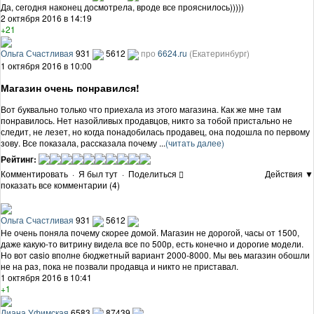
Да, сегодня наконец досмотрела, вроде все прояснилось)))))
2 октября 2016 в 14:19
+21
Ольга Счастливая
931
5612
про
6624.ru
(Екатеринбург)
1 октября 2016 в 10:00
Магазин очень понравился!
Вот буквально только что приехала из этого магазина. Как же мне там
понравилось. Нет назойливых продавцов, никто за тобой пристально не
следит, не лезет, но когда понадобилась продавец, она подошла по первому
зову. Все показала, рассказала почему ...
(читать далее)
Рейтинг:
Комментировать
·
Я был тут
·
Поделиться
Действия ▼
показать все комментарии (4)
Ольга Счастливая
931
5612
Не очень поняла почему скорее домой. Магазин не дорогой, часы от 1500,
даже какую-то витрину видела все по 500р, есть конечно и дорогие модели.
Но вот casio вполне бюджетный вариант 2000-8000. Мы веь магазин обошли
не на раз, пока не позвали продавца и никто не приставал.
1 октября 2016 в 10:41
+1
Лиана Уфимская
6583
87439