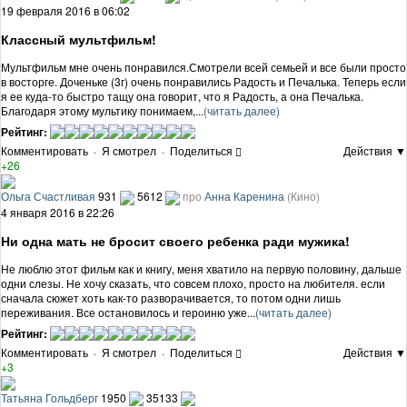
19 февраля 2016 в 06:02
Классный мультфильм!
Мультфильм мне очень понравился.Смотрели всей семьей и все были просто
в восторге. Доченьке (3г) очень понравились Радость и Печалька. Теперь если
я ее куда-то быстро тащу она говорит, что я Радость, а она Печалька.
Благодаря этому мультику понимаем,...
(читать далее)
Рейтинг:
Комментировать
·
Я смотрел
·
Поделиться
Действия ▼
+26
Ольга Счастливая
931
5612
про
Анна Каренина
(Кино)
4 января 2016 в 22:26
Ни одна мать не бросит своего ребенка ради мужика!
Не люблю этот фильм как и книгу, меня хватило на первую половину, дальше
одни слезы. Не хочу сказать, что совсем плохо, просто на любителя. если
сначала сюжет хоть как-то разворачивается, то потом одни лишь
переживания. Все остановилось и героиню уже...
(читать далее)
Рейтинг:
Комментировать
·
Я смотрел
·
Поделиться
Действия ▼
+3
Татьяна Гольдберг
1950
35133