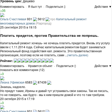
Уровень цен:
Дешево
Комментировать
·
Я был тут
·
Поделиться
Действия ▼
+35
Ольга Счастливая
931
5612
про
Капитальный ремонт
многоквартирных домов
(Flapгород)
25 сентября 2015 в 19:15
Платить придется, против Правительства не попрешь.
Капитальный ремонт хочешь- не хочешь платить придется. Вновь эту услугу
ввели с 1.11.2014 года. Сейчас капитальным ремонтом будет заниматься
Региональный фонд содействия кап. ремонта. Это правительственная
организация, поэтому если не платить, сами ...
(читать далее)
Рейтинг:
Комментировать
·
Нравится объект
·
Поделиться
Действия ▼
показать все комментарии (12)
+3
Лиана Уфимская
6583
87439
Знаешь, надоело.
Но придут такие, Ирины и давай тут устраивать свои законы. Так не писать,
то не говорить.. как будто - мы к ним пришли домой и что то там требуем.
20 октября 2015 в 17:19
+3
Ольга Счастливая
931
5612