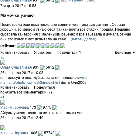
7 марта 2017 в 19:58
Мамочки узнаю
Посмотрела еще пока несколько серий и уже чувствую затянет. Сериал
хороший, во многом узнаю себя так как почти все стадии прошла. Недавно
смотрела как героиня с маленьким ребенком все забваала и думала откуда
они это взяли и вот испытала на себе. ...
(читать далее)
Рейтинг:
Комментировать
·
Я смотрел
·
Поделиться
Действия ▼
+6
Ольга Счастливая
931
5612
26 февраля 2017 в 10:08
проголосуйте пожалуйста за мою прелесть
www.u-
mama.ru/photo_contest/3/index.html
фото Оля2009
Комментировать
·
Поделиться
показать все комментарии (7)
+1
Мария Горячева
173
9775
Айгуль, у меня точно также. так-то не жалко мне.
26 февраля 2017 в 12:40
Ксения Чиркова
1606
57749