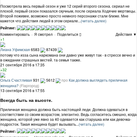
Посмотрела весь первый сезон и уже 12 серий второго сезона. сериал не
плохой, первый сезон показался скучным, после сериала Ходячие мертвецы.
Второй поживее, возможно просто немного персонажи стали ближе. Мне
кажется что действия людей в этом сериале...
(читать далее)
Рейтинг:
Комментировать
·
Я смотрел
·
Поделиться
Действия ▼
+1
Лиана Уфимская
6583
87439
потому что изза сына наркомана они давно уже живут так - в стрессе вечно и
в ожидании страшных вестей. та семья также.
21 сентября 2016 в 17:35
+32
Ольга Счастливая
931
5612
про
Как должна выглядеть приличная
женщина?
(Flapгород)
13 сентября 2016 в 17:55
Всегда быть на высоте.
Приличная женщина должна быть настоящей леди. Должна одеваться в
соответствии со своим возрастом, элегантно. Ведь согласитесь смешно, когда
женщина, которой уже явно за 40 одевается как старушка или как девочка-
подросток. Такая женщина будет вызывать...
(читать далее)
Рейтинг: