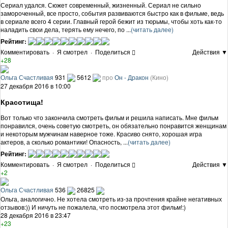
Сериал удался. Сюжет современный, жизненный. Сериал не сильно
замороченный, все просто, события развиваются быстро как в фильме, ведь
в сериале всего 4 серии. Главный герой бежит из тюрьмы, чтобы хоть как-то
наладить свои дела, терять ему нечего, по ...
(читать далее)
Рейтинг:
Комментировать
·
Я смотрел
·
Поделиться
Действия ▼
+28
Ольга Счастливая
931
5612
про
Он - Дракон
(Кино)
27 декабря 2016 в 10:00
Красотища!
Вот только что закончила смотреть фильм и решила написать. Мне фильм
понравился, очень советую смотреть, он обязательно понравится женщинам
и некоторым мужчинам наверное тоже. Красиво снято, хорошая игра
актеров, а сколько романтики! Опасность, ...
(читать далее)
Рейтинг:
Комментировать
·
Я смотрел
·
Поделиться
Действия ▼
+2
Ольга Счастливая
536
26825
Ольга, аналогично. Не хотела смотреть из-за прочтения крайне негативных
отзывов:)) И ничуть не пожалела, что посмотрела этот фильм!:)
28 декабря 2016 в 23:47
+23