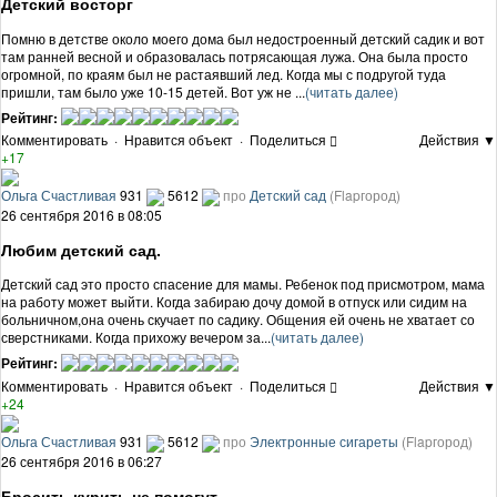
Детский восторг
Помню в детстве около моего дома был недостроенный детский садик и вот
там ранней весной и образовалась потрясающая лужа. Она была просто
огромной, по краям был не растаявший лед. Когда мы с подругой туда
пришли, там было уже 10-15 детей. Вот уж не ...
(читать далее)
Рейтинг:
Комментировать
·
Нравится объект
·
Поделиться
Действия ▼
+17
Ольга Счастливая
931
5612
про
Детский сад
(Flapгород)
26 сентября 2016 в 08:05
Любим детский сад.
Детский сад это просто спасение для мамы. Ребенок под присмотром, мама
на работу может выйти. Когда забираю дочу домой в отпуск или сидим на
больничном,она очень скучает по садику. Общения ей очень не хватает со
сверстниками. Когда прихожу вечером за...
(читать далее)
Рейтинг:
Комментировать
·
Нравится объект
·
Поделиться
Действия ▼
+24
Ольга Счастливая
931
5612
про
Электронные сигареты
(Flapгород)
26 сентября 2016 в 06:27
Бросить курить не помогут.