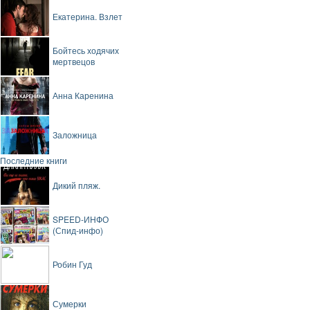
Екатерина. Взлет
Бойтесь ходячих
мертвецов
Анна Каренина
Заложница
Последние книги
Дикий пляж.
SPEED-ИНФО
(Спид-инфо)
Робин Гуд
Сумерки