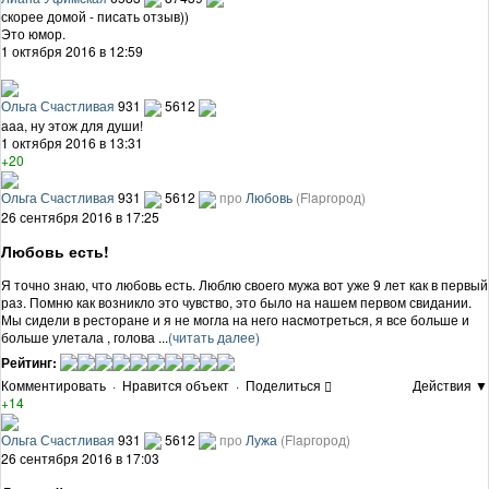
скорее домой - писать отзыв))
Это юмор.
1 октября 2016 в 12:59
Ольга Счастливая
931
5612
ааа, ну этож для души!
1 октября 2016 в 13:31
+20
Ольга Счастливая
931
5612
про
Любовь
(Flapгород)
26 сентября 2016 в 17:25
Любовь есть!
Я точно знаю, что любовь есть. Люблю своего мужа вот уже 9 лет как в первый
раз. Помню как возникло это чувство, это было на нашем первом свидании.
Мы сидели в ресторане и я не могла на него насмотреться, я все больше и
больше улетала , голова ...
(читать далее)
Рейтинг:
Комментировать
·
Нравится объект
·
Поделиться
Действия ▼
+14
Ольга Счастливая
931
5612
про
Лужа
(Flapгород)
26 сентября 2016 в 17:03