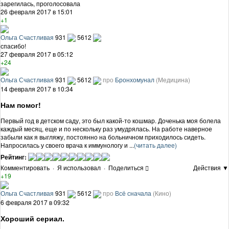
зарегилась, проголосовала
26 февраля 2017 в 15:01
+1
Ольга Счастливая
931
5612
спасибо!
27 февраля 2017 в 05:12
+24
Ольга Счастливая
931
5612
про
Бронхомунал
(Медицина)
14 февраля 2017 в 10:34
Нам помог!
Первый год в детском саду, это был какой-то кошмар. Доченька моя болела
каждый месяц, еще и по нескольку раз умудрялась. На работе наверное
забыли как я выгляжу, постоянно на больничном приходилось сидеть.
Напросилась у своего врача к иммунологу и ...
(читать далее)
Рейтинг:
Комментировать
·
Я использовал
·
Поделиться
Действия ▼
+19
Ольга Счастливая
931
5612
про
Всё сначала
(Кино)
6 февраля 2017 в 09:32
Хороший сериал.