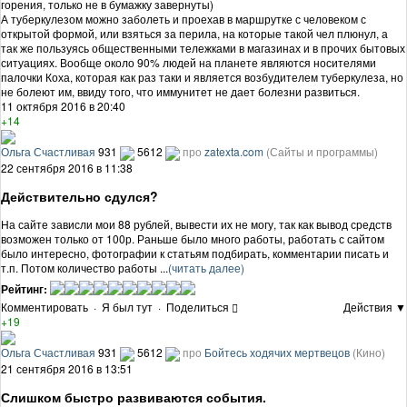
горения, только не в бумажку завернуты)
А туберкулезом можно заболеть и проехав в маршрутке с человеком с
открытой формой, или взяться за перила, на которые такой чел плюнул, а
так же пользуясь общественными тележками в магазинах и в прочих бытовых
ситуациях. Вообще около 90% людей на планете являются носителями
палочки Коха, которая как раз таки и является возбудителем туберкулеза, но
не болеют им, ввиду того, что иммунитет не дает болезни развиться.
11 октября 2016 в 20:40
+14
Ольга Счастливая
931
5612
про
zatexta.com
(Сайты и программы)
22 сентября 2016 в 11:38
Действительно сдулся?
На сайте зависли мои 88 рублей, вывести их не могу, так как вывод средств
возможен только от 100р. Раньше было много работы, работать с сайтом
было интересно, фотографии к статьям подбирать, комментарии писать и
т.п. Потом количество работы ...
(читать далее)
Рейтинг:
Комментировать
·
Я был тут
·
Поделиться
Действия ▼
+19
Ольга Счастливая
931
5612
про
Бойтесь ходячих мертвецов
(Кино)
21 сентября 2016 в 13:51
Слишком быстро развиваются события.