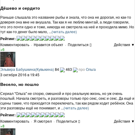
Дёшево и сердито
Раньше слышала это название рыбы и знала, что она не дорогая, но как-то
доверия она мне не внушала. Так как я не люблю минтай, а люди говорили,
что это почти одно и тоже, никогда не смотрела на неё и проходила мимо. Но
тут как-то денег было мало, ...
(читать далее)
Рейтинг:
Комментировать
·
Нравится объект
·
Поделиться
Действия ▼
+6
Эльвира Бабушкина(Кувыкина)
84
463
про
Ольга
3 октября 2016 в 19:45
Весело, но пошло
Сериал "Ольга" не спорю, смешной и про реальную жизнь, но уж очень
пошлый. Начала смотреть, и разговоры только про секс, секс и секс. Да ещё и
сцены такие, что приходится переключать, так как рядом ходит ребёнок. Она
эти разговоры ещё не понимает, и ...
(читать далее)
Рейтинг:
Комментировать
·
Я смотрел
·
Поделиться
Действия ▼
+8