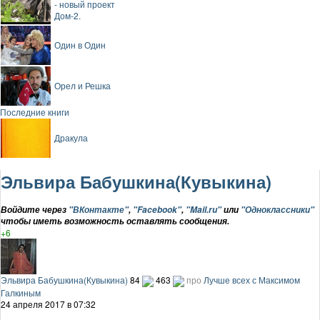
- новый проект
Дом-2.
Один в Один
Орел и Решка
Последние книги
Дракула
Эльвира Бабушкина(Кувыкина)
Войдите через
"ВКонтакте"
,
"Facebook"
,
"Mail.ru"
или
"Одноклассники"
чтобы иметь возможность оставлять сообщения.
+6
Эльвира Бабушкина(Кувыкина)
84
463
про
Лучше всех с Максимом
Галкиным
24 апреля 2017 в 07:32