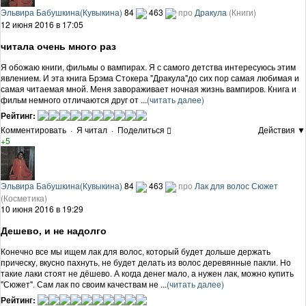
Эльвира Бабушкина(Кувыкина)
84
463
про
Дракула
(Книги)
12 июня 2016 в 17:05
читала очень много раз
Я обожаю книги, фильмы о вампирах. Я с самого детства интересуюсь этим
явлением. И эта книга Брэма Стокера "Дракула"до сих пор самая любимая и
самая читаемая мной. Меня завораживает ночная жизнь вампиров. Книга и
фильм немного отличаются друг от ...
(читать далее)
Рейтинг:
Комментировать
·
Я читал
·
Поделиться
Действия ▼
+5
Эльвира Бабушкина(Кувыкина)
84
463
про
Лак для волос Сюжет
(Косметика)
10 июня 2016 в 19:29
Дешево, и не надолго
Конечно все мы ищем лак для волос, который будет дольше держать
прическу, вкусно пахнуть, не будет делать из волос деревянные пакли. Но
такие лаки стоят не дёшево. А когда денег мало, а нужен лак, можно купить
"Сюжет". Сам лак по своим качествам не ...
(читать далее)
Рейтинг: