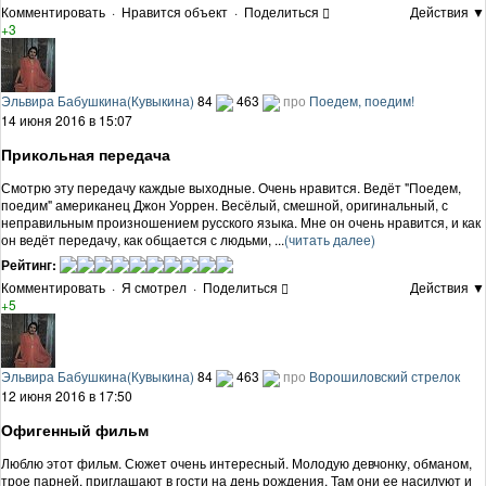
Комментировать
·
Нравится объект
·
Поделиться
Действия ▼
+3
Эльвира Бабушкина(Кувыкина)
84
463
про
Поедем, поедим!
14 июня 2016 в 15:07
Прикольная передача
Смотрю эту передачу каждые выходные. Очень нравится. Ведёт "Поедем,
поедим" американец Джон Уоррен. Весёлый, смешной, оригинальный, с
неправильным произношением русского языка. Мне он очень нравится, и как
он ведёт передачу, как общается с людьми, ...
(читать далее)
Рейтинг:
Комментировать
·
Я смотрел
·
Поделиться
Действия ▼
+5
Эльвира Бабушкина(Кувыкина)
84
463
про
Ворошиловский стрелок
12 июня 2016 в 17:50
Офигенный фильм
Люблю этот фильм. Сюжет очень интересный. Молодую девчонку, обманом,
трое парней, приглашают в гости на день рождения. Там они ее насилуют и