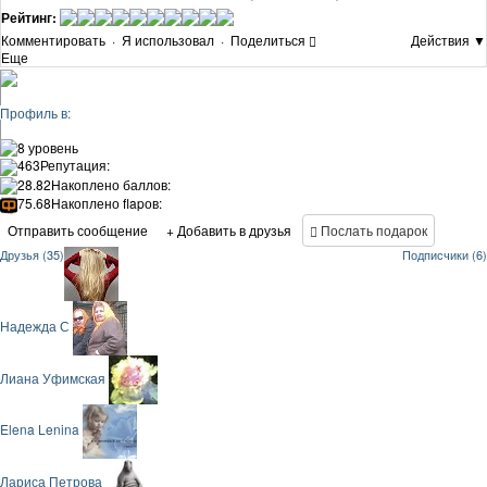
Рейтинг:
Комментировать
·
Я использовал
·
Поделиться
Действия ▼
Еще
Профиль в:
8 уровень
463
Репутация:
28.82
Накоплено баллов:
75.68
Накоплено flapов:
Отправить сообщение
+ Добавить в друзья
Послать подарок
Друзья (35)
Подписчики (6)
Надежда С
Лиана Уфимская
Elena Lenina
Лариса Петрова