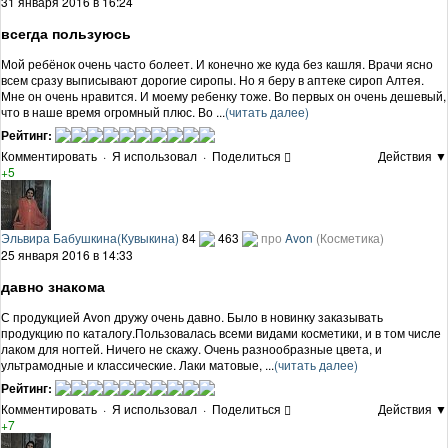
31 января 2016 в 16:24
всегда пользуюсь
Мой ребёнок очень часто болеет. И конечно же куда без кашля. Врачи ясно
всем сразу выписывают дорогие сиропы. Но я беру в аптеке сироп Алтея.
Мне он очень нравится. И моему ребенку тоже. Во первых он очень дешевый,
что в наше время огромный плюс. Во ...
(читать далее)
Рейтинг:
Комментировать
·
Я использовал
·
Поделиться
Действия ▼
+5
Эльвира Бабушкина(Кувыкина)
84
463
про
Avon
(Косметика)
25 января 2016 в 14:33
давно знакома
С продукцией Avon дружу очень давно. Было в новинку заказывать
продукцию по каталогу.Пользовалась всеми видами косметики, и в том числе
лаком для ногтей. Ничего не скажу. Очень разнообразные цвета, и
ультрамодные и классические. Лаки матовые, ...
(читать далее)
Рейтинг:
Комментировать
·
Я использовал
·
Поделиться
Действия ▼
+7