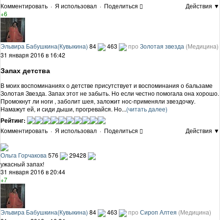
Комментировать
·
Я использовал
·
Поделиться
Действия ▼
+6
Эльвира Бабушкина(Кувыкина)
84
463
про
Золотая звезда
(Медицина)
31 января 2016 в 16:42
Запах детства
В моих воспоминаниях о детстве присутствует и воспоминания о бальзаме
Золотая Звезда. Запах этот не забыть. Но если честно помогала она хорошо.
Промокнут ли ноги , заболит шея, заложит нос-применяли звездочку.
Намажут ей, и сиди дыши, прогревайся. Но...
(читать далее)
Рейтинг:
Комментировать
·
Я использовал
·
Поделиться
Действия ▼
Ольга Горчакова
576
29428
ужасный запах!
31 января 2016 в 20:44
+7
Эльвира Бабушкина(Кувыкина)
84
463
про
Сироп Алтея
(Медицина)