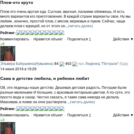
Плов-это круто
Плов-это очень крутая еда. Сытная, вкусная, пальчики оближешь. И есть
много вариантов его приготовления. В каждой стране варианты свои. Ну мы
любим , конечно, простой плов, с мясом, морковью и луком. Сейчас, чаще
делаем плов с курицей, но от этого он...
(читать далее)
Рейтинг:
Комментировать
·
Нравится объект
·
Поделиться
Действия ▼
+6
Эльвира Бабушкина(Кувыкина)
84
463
про
Леденец "Петушок"
(Еда)
14 июня 2016 в 19:29
Сама в детстве любила, и ребенок любит
Ой, эти леденцы-наше детство. Дешевая детская радость. Петушки были
разные-маленькие И большие, с красивым янтарным цветом. А по-сути, это
просто вода и сахар. Честно сказать, я такие сама никогда не делала.
Максимум, в ложке на огне растворяла ...
(читать далее)
Рейтинг:
Комментировать
·
Нравится объект
·
Поделиться
Действия ▼
+3