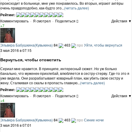
происходит в больнице, мне уже понравилось. Во вторых, играют актёры
очень правдоподобно, как-будто это...
(читать далее)
Рейтинг:
Комментировать
·
Я смотрел
·
Поделиться
Действия ▼
+7
Эльвира Бабушкина(Кувыкина)
84
463
про
Уйти, чтобы вернуться
3 мая 2016 в 07:15
Вернуться, чтобы отомстить
Сериал мне нравится. В принципе, интересный сюжет. Но уж больно
банально, что муженек-прихлебай, влюбляется в сестру-стерву. Где-то это я
уже видела. Они разрабатывают коварный план, как убить свою сестру и
жену. Сталкивая со скалы в пропасть главную...
(читать далее)
Рейтинг:
Комментировать
·
Я смотрел
·
Поделиться
Действия ▼
+4
Эльвира Бабушкина(Кувыкина)
84
463
про
Синие ночи
3 мая 2016 в 07:01