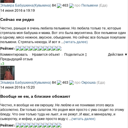
Эльвира Бабушкина(Кувыкина)
84
463
про
Пельмени
(Еда)
14 июня 2016 в 19:19
Сейчас ем редко
Честно, раньше я очень любила пельмени. Но любила только те, которые
стряпала моя бабушка и мама. Вот это была вкуснятина. Все пельмени один
к одному, мясо нежное, вкусное, обьедение. Но сейчас все больше покупаем
пельмени. Стряпать некогда. И вот я ...
(читать далее)
Рейтинг:
Комментировать
·
Нравится объект
·
Поделиться
Действия ▼
Предыдущий отзыв
+3
Эльвира Бабушкина(Кувыкина)
84
463
про
Окрошка
(Еда)
14 июня 2016 в 15:20
Вообще не ем, а близкие обожают
Честно, я вообще не ем окрошку. Не люблю и не понимаю этого вкуса
абсолютно. Ем только салатом. Но родня моя просто с ума сходит по этому
блюду. Что они только туда не льют, и не режут..И квас, и минералку, и
сыворотку, и кефир, и даже просто воду с ...
(читать далее)
Рейтинг: