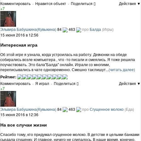
Комментировать
·
Нравится объект
·
Поделиться
Действия ▼
+7
Эльвира Бабушкина(Кувыкина)
84
463
про
Балда
(Игры)
15 июня 2016 в 12:56
Интересная игра
Об этой игре я узнала, когда устроилась на работу. Девчонки на обеде
собирались возле компьютера , что -то писали и смеялись. Я тоже решила
поучаствовать. Это бала"Балда" онлайн. Играли со многими,
переписывались в чате одновременно. Смешно так:пишут...
(читать далее)
Рейтинг:
Комментировать
·
Я играл
·
Поделиться
Действия ▼
+7
Эльвира Бабушкина(Кувыкина)
84
463
про
Сгущенное молоко
(Еда)
15 июня 2016 в 12:36
На все случаи жизни
Спасибо тому, кто придумал сгущенное молоко. В детстве я целыми банками
сьедала сгущенку. И главное, ничего не слипалось. В наше время, конечно,