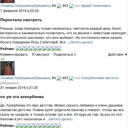
Эльвира Бабушкина(Кувыкина)
84
463
про
Давай поженимся
7 февраля 2016 в 20:24
Перестала смотреть
Раньше, когда передача только начиналась, смотрела каждый день. Было
интересно и занимательно посмотреть, что за женихи с невестами приходят,
что интересного расскажут, кто кого выберет. Но постепенно меня начало
бесить поведение Розы Сябитовой. Все ...
(читать далее)
Рейтинг:
Комментировать
·
Я смотрел
·
Поделиться
Действия ▼
+6
Эльвира Бабушкина(Кувыкина)
84
463
про
Аскорбиновая кислота
(Медицина)
31 января 2016 в 21:30
ох уж эта аскорбинка
Да. Аскорбинка это вкус детства. Можно сказать любимое и очень дешевое
лакомство детства. Помню купят родители баночку и говорят, чтобы мы все
сразу не сьедали, а только штучки три и все. Но куда уж там. За раз по пол
баночки в рот насыпаешь и ...
(читать далее)
Рейтинг: