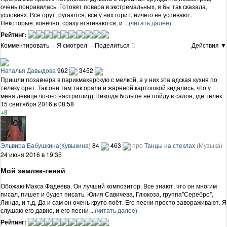
очень понравилась. Готовят повара в экстремальных, я бы так сказала,
условиях. Все орут, ругаются, все у них горит, ничего не успевают.
Некоторые, конечно, сразу втягиваются, и ...
(читать далее)
Рейтинг:
Комментировать
·
Я смотрел
·
Поделиться
Действия ▼
Наталья Давыдова
962
3452
Пришли позавчера в парикмахерскую с мелкой, а у них эта адская кухня по
телеку орет. Так они там так орали и жареной картошкой кидались, что у
меня девице чо-о-о настригли((( Никогда больше не пойду в салон, где телек.
15 сентября 2016 в 08:58
+8
Эльвира Бабушкина(Кувыкина)
84
463
про
Танцы на стеклах
(Музыка)
24 июня 2016 в 19:35
Мой земляк-гений
Обожаю Макса Фадеева. Он лучший композитор. Все знают, что он многим
писал, пишет и будет писать. Юлия Савичева, Глюкоза, группа"Серебро",
Линда, и т.д. Да и сам он очень круто поёт. Его песни просто завораживают. Я
слушаю его давно, и его песни ...
(читать далее)
Рейтинг: