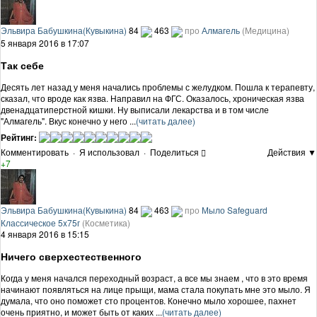
Эльвира Бабушкина(Кувыкина)
84
463
про
Алмагель
(Медицина)
5 января 2016 в 17:07
Так себе
Десять лет назад у меня начались проблемы с желудком. Пошла к терапевту,
сказал, что вроде как язва. Направил на ФГС. Оказалось, хроническая язва
двенадцатиперстной кишки. Ну выписали лекарства и в том числе
"Алмагель". Вкус конечно у него ...
(читать далее)
Рейтинг:
Комментировать
·
Я использовал
·
Поделиться
Действия ▼
+7
Эльвира Бабушкина(Кувыкина)
84
463
про
Мыло Safeguard
Классическое 5x75г
(Косметика)
4 января 2016 в 15:15
Ничего сверхестественного
Когда у меня начался переходный возраст, а все мы знаем , что в это время
начинают появляться на лице прыщи, мама стала покупать мне это мыло. Я
думала, что оно поможет сто процентов. Конечно мыло хорошее, пахнет
очень приятно, и может быть от каких ...
(читать далее)