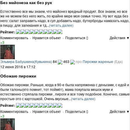
Без майонеза как без рук
Естественно все мы знаем, что майонез вредный продукт. Все знаем, но все
же не можем без него жить, по крайне мере моя семья точно. Ну вот куда без
него: салат заправить надо, в суп добавить надо, бутерброды намазать надо,
в пиццу, для запекания и тд...
(читать далее)
Рейтинг:
Комментировать
·
Нравится объект
·
Поделиться
Действия ▼
+3
Эльвира Бабушкина(Кувыкина)
84
463
про
Пирожки жареные
(Еда)
12 июня 2016 в 17:12
Обожаю пирожки
Обожаю пирожки. Раньше, когда в 90-е была напряженка с деньгами, с едой и
были талоны(кто помнит, тот поймёт), мама покупала мешок муки и
естественно стряпала пирожки , пироги и все тому подобное. Конечно, самые
простые-это с картошкой. Очень вкусные...
(читать далее)
Рейтинг:
Комментировать
·
Нравится объект
·
Поделиться
Действия ▼
+3