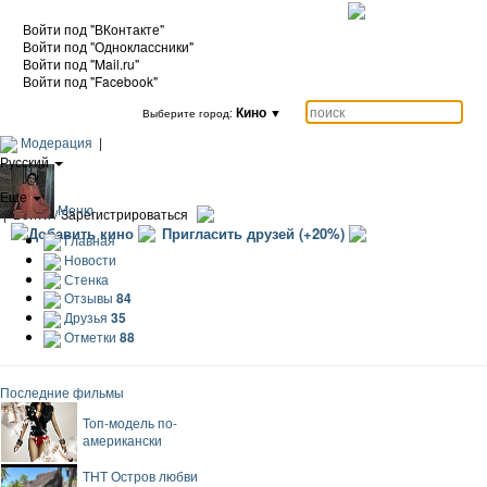
Войти под "ВКонтакте"
Войти под "Одноклассники"
Войти под "Mail.ru"
Войти под "Facebook"
Кино
▼
Выберите город:
Модерация
|
Русский
|
Еще
Меню
|
Войти / Зарегистрироваться
Добавить кино
Пригласить друзей (+20%)
Главная
Новости
Стенка
Отзывы
84
Друзья
35
Отметки
88
Последние фильмы
Топ-модель по-
американски
ТНТ Остров любви