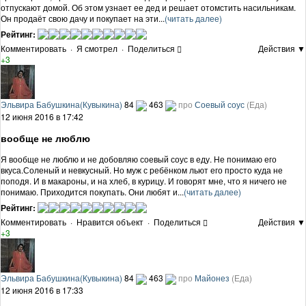
отпускают домой. Об этом узнает ее дед и решает отомстить насильникам.
Он продаёт свою дачу и покупает на эти...
(читать далее)
Рейтинг:
Комментировать
·
Я смотрел
·
Поделиться
Действия ▼
+3
Эльвира Бабушкина(Кувыкина)
84
463
про
Соевый соус
(Еда)
12 июня 2016 в 17:42
вообще не люблю
Я вообще не люблю и не добовляю соевый соус в еду. Не понимаю его
вкуса.Соленый и невкусный. Но муж с ребёнком льют его просто куда не
поподя. И в макароны, и на хлеб, в курицу. И говорят мне, что я ничего не
понимаю. Приходится покупать. Они любят и...
(читать далее)
Рейтинг:
Комментировать
·
Нравится объект
·
Поделиться
Действия ▼
+3
Эльвира Бабушкина(Кувыкина)
84
463
про
Майонез
(Еда)
12 июня 2016 в 17:33