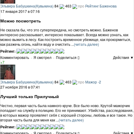
Эльвира Бабушкина(Кувыкина)
84
463
про
Рейтинг Баженова
17 января 2017 в 07:16
Можно посмотреть
Не сказала бы, что это суперпередача, но смотреть можно. Баженов
интересно рассказывает, интересно показывает. Всегда можно узнать, как
можно выжить в лесу. Как построить временное убежище, как прокормиться,
как разжечь огонь, найти воду и очистить ...
(читать далее)
Рейтинг:
Комментировать
·
Я смотрел
·
Поделиться
Действия ▼
+7
Эльвира Бабушкина(Кувыкина)
84
463
про
Мажор -2
27 ноября 2016 в 07:41
Лучший только Прилучный
Честно, первая часть была намного круче. Все было ново. Крутой мажорчик
попадает на службу в полицию. Его не принимают. Убийства, расследования,
в которых мажор проявляет себя с хорошей стороны, любовь и все такое. Но
вторая часть была для меня как ...
(читать далее)
Рейтинг:
Комментировать
·
Я смотрел
·
Поделиться
Действия ▼