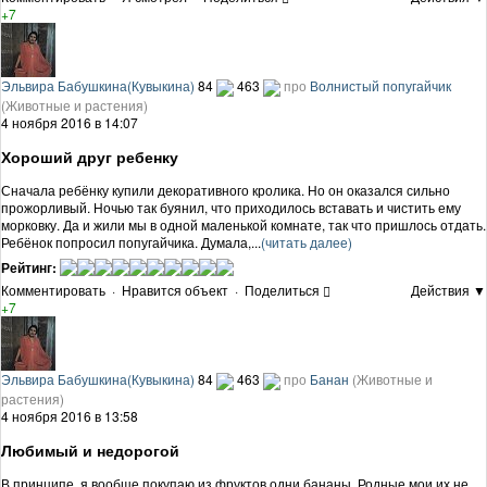
+7
Эльвира Бабушкина(Кувыкина)
84
463
про
Волнистый попугайчик
(Животные и растения)
4 ноября 2016 в 14:07
Хороший друг ребенку
Сначала ребёнку купили декоративного кролика. Но он оказался сильно
прожорливый. Ночью так буянил, что приходилось вставать и чистить ему
морковку. Да и жили мы в одной маленькой комнате, так что пришлось отдать.
Ребёнок попросил попугайчика. Думала,...
(читать далее)
Рейтинг:
Комментировать
·
Нравится объект
·
Поделиться
Действия ▼
+7
Эльвира Бабушкина(Кувыкина)
84
463
про
Банан
(Животные и
растения)
4 ноября 2016 в 13:58
Любимый и недорогой
В принципе, я вообще покупаю из фруктов одни бананы. Родные мои их не