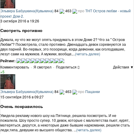
Эльвира Бабушкина(Кувыкина)
84
463
про
ТНТ Остров любви - новый
проект Дом-2.
3 октября 2016 в 19:26
Смотреть противно
Думала, ну что же могут опять придумать в этом Доме 2? Что за " Остров
Любви"? Посмотрела, стало противно. Двенадцать девок соревнуются за
двух парней. Во-первых, это позорище, когда девчонки, как оголодавшие,
лезут сами на мужиков. А мужики, вообще,...
(читать далее)
Рейтинг:
Комментировать
·
Я смотрел
·
Поделиться
Действия ▼
+5
Эльвира Бабушкина(Кувыкина)
84
463
про
Пацанки
15 сентября 2016 в 09:27
Очень понравилось
Увидела рекламу нового шоу на Пятнице, решила посмотреть. И не
пожалела. Шоу просто супер. 10 девок, которые с малолетства пьют, курят,
матеряться, дерутся, а некоторые даже бывшие наркоманки, решили стать
леди,типа, девушки из высшего общества. ...
(читать далее)