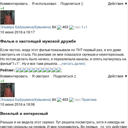
Комментировать
·
Я использовал
·
Поделиться
Действия ▼
+4
Эльвира Бабушкина(Кувыкина)
84
463
про
1+1
10 июня 2016 в 19:17
Фильм о настоящей мужской дружбе
Если честно, когда этот фильм показывали по ТНТ первый раз, я его даже
смотреть не стала. По рекламе он мне показался скучным и неинтересным.
Но потом делать было нечего, я переключала каналы, и опять наткнулась на
фильм"1+1" . Ну и все таки решила. ...
(читать далее)
Рейтинг:
Комментировать
·
Я смотрел
·
Поделиться
Действия ▼
+4
Эльвира Бабушкина(Кувыкина)
84
463
про
Практика
10 июня 2016 в 19:06
Веселый и интересный
Раньше я не видела этот сериал. Тут решила посмотреть, хотя я никогда не
смотрю сериалы на первом. И мне понравилось. Во первых , то, что действие