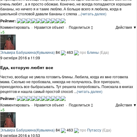
очень любят , а я просто обожаю. Конечно, не всегда попадаются хорошие
бананы, но ничего я и такие люблю. А больше всего я любила, когда в
школьной столовой давали бананы с слегка ...
(читать далее)
Рейтинг:
Комментировать
·
Нравится объект
·
Поделиться
Действия ▼
+5
Эльвира Бабушкина(Кувыкина)
84
463
про
Блины
(Еда)
9 октября 2016 в 11:09
Еда, которую любят все
Честно, вообще не умела готовить блины. Любила, когда их мне готовила
мама. Сколько не пробовала, никогда не получалось. Все пригорало,
приходилось все быбрасывать. Тут решила попробовать. Поискала в книгах
рецептов и нашла самый простой способ ...
(читать далее)
Рейтинг:
Комментировать
·
Нравится объект
·
Поделиться
Действия ▼
+5
Эльвира Бабушкина(Кувыкина)
84
463
про
Путассу
(Еда)
9 октября 2016 в 10:53