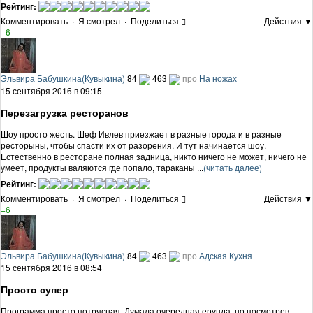
Рейтинг:
Комментировать
·
Я смотрел
·
Поделиться
Действия ▼
+6
Эльвира Бабушкина(Кувыкина)
84
463
про
На ножах
15 сентября 2016 в 09:15
Перезагрузка ресторанов
Шоу просто жесть. Шеф Ивлев приезжает в разные города и в разные
ресторыны, чтобы спасти их от разорения. И тут начинается шоу.
Естественно в ресторане полная задница, никто ничего не может, ничего не
умеет, продукты валяются где попало, тараканы ...
(читать далее)
Рейтинг:
Комментировать
·
Я смотрел
·
Поделиться
Действия ▼
+6
Эльвира Бабушкина(Кувыкина)
84
463
про
Адская Кухня
15 сентября 2016 в 08:54
Просто супер
Программа просто потрясная. Думала очередная ерунда, но посмотрев,