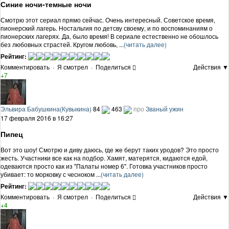
Синие ночи-темные ночи
Смотрю этот сериал прямо сейчас. Очень интересный. Советское время,
пионерский лагерь. Ностальгия по детсву своему, и по воспоминаниям о
пионерских лагерях. Да, было время! В сериале естественно не обошлось
без любовных страстей. Кругом любовь, ...
(читать далее)
Рейтинг:
Комментировать
·
Я смотрел
·
Поделиться
Действия ▼
+7
Эльвира Бабушкина(Кувыкина)
84
463
про
Званый ужин
17 февраля 2016 в 16:27
Пипец
Вот это шоу! Смотрю и диву даюсь, где же берут таких уродов? Это просто
жесть. Участники все как на подбор. Хамят, матерятся, кидаются едой,
одеваются просто как из "Палаты номер 6". Готовка участников просто
убивает: то морковку с чесноком ...
(читать далее)
Рейтинг:
Комментировать
·
Я смотрел
·
Поделиться
Действия ▼
+4