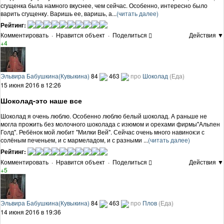
сгущенка была намного вкуснее, чем сейчас. Особенно, интересно было
варить сгущенку. Варишь ее, варишь, а...
(читать далее)
Рейтинг:
Комментировать
·
Нравится объект
·
Поделиться
Действия ▼
+4
Эльвира Бабушкина(Кувыкина)
84
463
про
Шоколад
(Еда)
15 июня 2016 в 12:26
Шоколад-это наше все
Шоколад я очень люблю. Особенно люблю белый шоколад. А раньше не
могла прожить без молочного шоколада с изюмом и орехами фирмы"Альпен
Голд". Ребёнок мой любит "Милки Вей". Сейчас очень много навинок:и с
солёным печеньем, и с мармеладом, и с разными ...
(читать далее)
Рейтинг:
Комментировать
·
Нравится объект
·
Поделиться
Действия ▼
+5
Эльвира Бабушкина(Кувыкина)
84
463
про
Плов
(Еда)
14 июня 2016 в 19:36