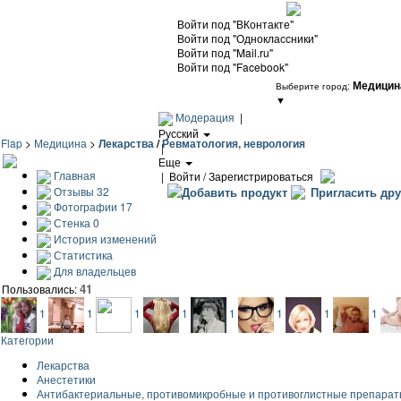
Войти под "ВКонтакте"
Войти под "Одноклассники"
Войти под "Mail.ru"
Войти под "Facebook"
Медицин
Выберите город:
▼
Модерация
|
Русский
Flap
>
Медицина
>
Лекарства
/
Ревматология, неврология
|
Еще
Главная
|
Войти / Зарегистрироваться
Отзывы
32
Добавить продукт
Пригласить дру
Фотографии
17
Стенка
0
История изменений
Статистика
Для владельцев
41
Пользовались:
1
1
1
1
1
1
1
1
Категории
Лекарства
Анестетики
Антибактериальные, противомикробные и противоглистные препара