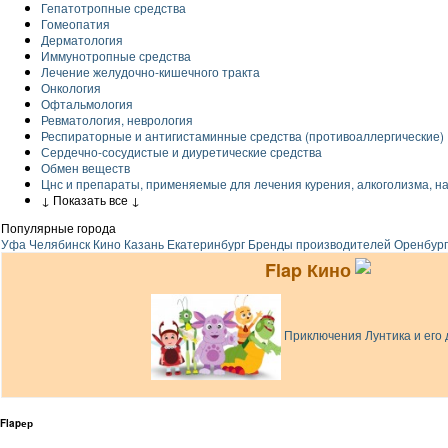
Гепатотропные средства
Гомеопатия
Дерматология
Иммунотропные средства
Лечение желудочно-кишечного тракта
Онкология
Офтальмология
Ревматология, неврология
Респираторные и антигистаминные средства (противоаллергические)
Сердечно-сосудистые и диуретические средства
Обмен веществ
Цнс и препараты, применяемые для лечения курения, алкоголизма, н
↓ Показать все ↓
Популярные города
Уфа
Челябинск
Кино
Казань
Екатеринбург
Бренды производителей
Оренбург
Flap Кино
Приключения Лунтика и его 
Flapер