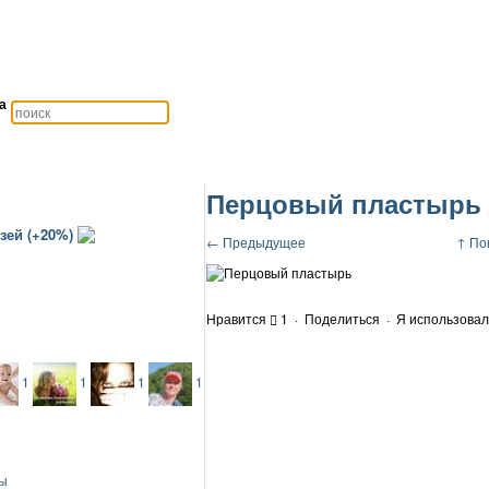
а
Перцовый пластырь
зей (+20%)
← Предыдущее
↑ По
Нравится
1
·
Поделиться
·
Я использовал
1
1
1
1
ты