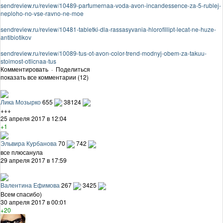
sendreview.ru/review/10489-parfumernaa-voda-avon-incandessence-za-5-rublej-
neploho-no-vse-ravno-ne-moe
sendreview.ru/review/10481-tabletki-dla-rassasyvania-hlorofillipt-lecat-ne-huze-
antibiotikov
sendreview.ru/review/10089-tus-ot-avon-color-trend-modnyj-obem-za-takuu-
stoimost-otlicnaa-tus
Комментировать
·
Поделиться
показать все комментарии (12)
Лика Мозырко
655
38124
+++
25 апреля 2017 в 12:04
+1
Эльвира Курбанова
70
742
все плюсанула
29 апреля 2017 в 17:59
Валентина Ефимова
267
3425
Всем спасибо)
30 апреля 2017 в 00:01
+20