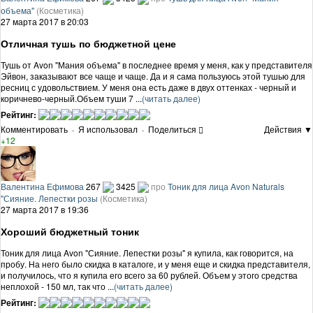
объема"
(Косметика)
27 марта 2017 в 20:03
Отличная тушь по бюджетной цене
Тушь от Avon "Мания объема" в последнее время у меня, как у представителя
Эйвон, заказывают все чаще и чаще. Да и я сама пользуюсь этой тушью для
ресниц с удовольствием. У меня она есть даже в двух оттенках - черный и
коричнево-черный.Объем туши 7 ...
(читать далее)
Рейтинг:
Комментировать
·
Я использовал
·
Поделиться
Действия ▼
+12
Валентина Ефимова
267
3425
про
Тоник для лица Avon Naturals
"Сияние. Лепестки розы
(Косметика)
27 марта 2017 в 19:36
Хороший бюджетный тоник
Тоник для лица Avon "Сияние. Лепестки розы" я купила, как говорится, на
пробу. На него было скидка в каталоге, и у меня еще и скидка представителя,
и получилось, что я купила его всего за 60 рублей. Объем у этого средства
неплохой - 150 мл, так что ...
(читать далее)
Рейтинг: