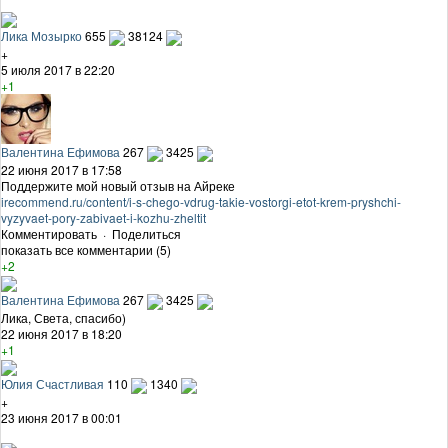
Лика Мозырко
655
38124
+
5 июля 2017 в 22:20
+1
Валентина Ефимова
267
3425
22 июня 2017 в 17:58
Поддержите мой новый отзыв на Айреке
irecommend.ru/content/i-s-chego-vdrug-takie-vostorgi-etot-krem-pryshchi-
vyzyvaet-pory-zabivaet-i-kozhu-zheltit
Комментировать
·
Поделиться
показать все комментарии (5)
+2
Валентина Ефимова
267
3425
Лика, Света, спасибо)
22 июня 2017 в 18:20
+1
Юлия Счастливая
110
1340
+
23 июня 2017 в 00:01