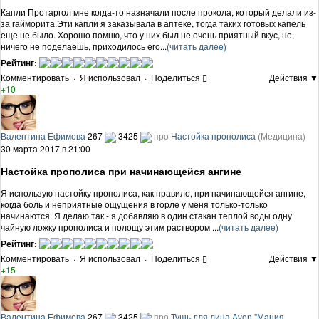
Капли Протаргол мне когда-то назначали после прокола, который делали из-
за гайморита.Эти капли я заказывала в аптеке, тогда таких готовых капель
еще не было. Хорошо помню, что у них был не очень приятный вкус, но,
ничего не поделаешь, приходилось его...
(читать далее)
Рейтинг:
Комментировать
·
Я использовал
·
Поделиться
Действия ▼
+10
Валентина Ефимова
267
3425
про
Настойка прополиса
(Медицина)
30 марта 2017 в 21:00
Настойка прополиса при начинающейся ангине
Я использую настойку прополиса, как правило, при начинающейся ангине,
когда боль и неприятные ощущения в горле у меня только-только
начинаются. Я делаю так - я добавляю в один стакан теплой воды одну
чайную ложку прополиса и полощу этим раствором ...
(читать далее)
Рейтинг:
Комментировать
·
Я использовал
·
Поделиться
Действия ▼
+15
Валентина Ефимова
267
3425
про
Тушь для лица Avon "Мания