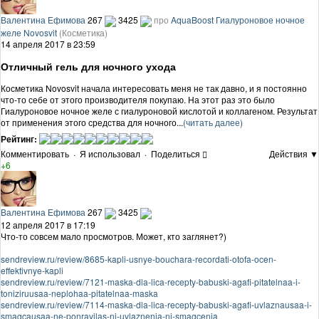
Валентина Ефимова
267
3425
про
AquaBoost Гиалуроновое ночное
желе Novosvit
(Косметика)
14 апреля 2017 в 23:59
Отличный гель для ночного ухода
Косметика Novosvit начала интересовать меня не так давно, и я постоянно
что-то себе от этого производителя покупаю. На этот раз это было
Гиалуроновое ночное желе с гиалуроновой кислотой и коллагеном. Результат
от применения этого средства для ночного...
(читать далее)
Рейтинг:
Комментировать
·
Я использовал
·
Поделиться
Действия ▼
+6
Валентина Ефимова
267
3425
12 апреля 2017 в 17:19
Что-то совсем мало просмотров. Может, кто заглянет?)
sendreview.ru/review/8685-kapli-usnye-bouchara-recordati-otofa-ocen-
effektivnye-kapli
sendreview.ru/review/7121-maska-dla-lica-recepty-babuski-agafi-pitatelnaa-i-
toniziruusaa-neplohaa-pitatelnaa-maska
sendreview.ru/review/7114-maska-dla-lica-recepty-babuski-agafi-uvlaznausaa-i-
smagcausaa-ne-ponravilas-ni-uvlaznenia-ni-smagcenia