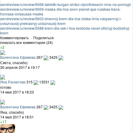
sendreview.ru/review/6068-tabletki-kurgan-sintez-ciprofloksacin-mne-ne-pomogli
sendreview.ru/review/5659-maska-dla-lica-avon-planet-spa-russkaa-bana-
horosaa-ocisausaa-maska
sendreview.ru/review/5603-dnevnoj-krem-dla-lica-cistaa-linia-nasysennyj-i-
uvlaznausij-prekrasnyj-uvlaznausij-krem
sendreview.ru/review/5588-krem-dla-vek-i-lica-svoboda-vecer-otlicnyj-budzetnyj-
krem
Комментировать
·
Поделиться
показать все комментарии (24)
+2
Валентина Ефимова
267
3425
Света, спасибо)
30 апреля 2017 в 19:17
Яна Раскатова
315
13531
готово
14 мая 2017 в 18:23
Валентина Ефимова
267
3425
Яна, спасибо)
14 мая 2017 в 18:51
+17