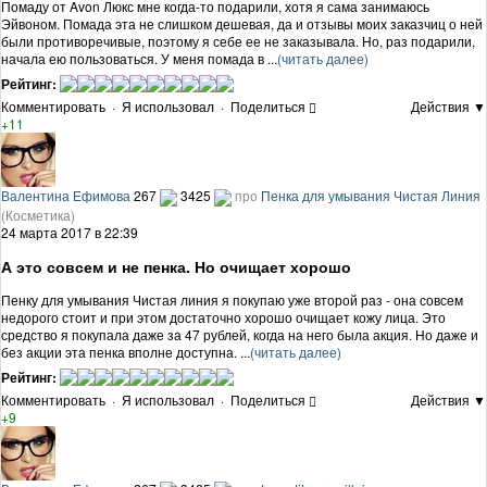
Помаду от Avon Люкс мне когда-то подарили, хотя я сама занимаюсь
Эйвоном. Помада эта не слишком дешевая, да и отзывы моих заказчиц о ней
были противоречивые, поэтому я себе ее не заказывала. Но, раз подарили,
начала ею пользоваться. У меня помада в ...
(читать далее)
Рейтинг:
Комментировать
·
Я использовал
·
Поделиться
Действия ▼
+11
Валентина Ефимова
267
3425
про
Пенка для умывания Чистая Линия
(Косметика)
24 марта 2017 в 22:39
А это совсем и не пенка. Но очищает хорошо
Пенку для умывания Чистая линия я покупаю уже второй раз - она совсем
недорого стоит и при этом достаточно хорошо очищает кожу лица. Это
средство я покупала даже за 47 рублей, когда на него была акция. Но даже и
без акции эта пенка вполне доступна. ...
(читать далее)
Рейтинг:
Комментировать
·
Я использовал
·
Поделиться
Действия ▼
+9