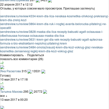
22 апреля 2017 в 12:12
Отзывы, у которых совсем мало просмотров. Приглашаю заглянуть)
sendreview.ru/review/4334-krem-dla-lica-nevskaa-kosmetika-olivkovyj-prekrasnyj-
krem-dla-zreloj-kozi
sendreview.ru/review/3864-krem-dla-ruk-i-nogtej-avanta-belorucka-pitatelnyj-ne-
vpecatlil
sendreview.ru/review/3828-maska-dla-lica-recepty-babuski-agafi-ocisausaa-i-
otbelivausaa-horosaa-ocisausaa-maska-dla-lica
sendreview.ru/review/3631-krem-gel-dla-vek-recepty-babuski-agafi-aptecnaa-
formula-s-bio-ekstraktami-neplohoj-pitatelnyj-krem
sendreview.ru/review/3484-omolazivausij-krem-dla-kozi-vokrug-glaz-nevskaa-
kosmetika-zensenevyj-legkij-krem-dla-kozi-vokrug-glaz
Комментировать
·
Поделиться
показать все комментарии (26)
+2
Яна Раскатова
315
13531
Готово)
10 мая 2017 в 17:18
+1
Татьяна Махова
295
20772
все +
13 мая 2017 в 00:20