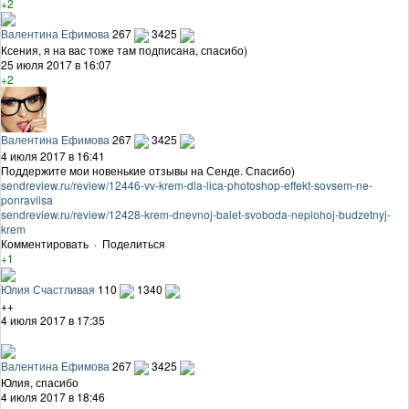
+2
Валентина Ефимова
267
3425
Ксения, я на вас тоже там подписана, спасибо)
25 июля 2017 в 16:07
+2
Валентина Ефимова
267
3425
4 июля 2017 в 16:41
Поддержите мои новенькие отзывы на Сенде. Спасибо)
sendreview.ru/review/12446-vv-krem-dla-lica-photoshop-effekt-sovsem-ne-
ponravilsa
sendreview.ru/review/12428-krem-dnevnoj-balet-svoboda-neplohoj-budzetnyj-
krem
Комментировать
·
Поделиться
+1
Юлия Счастливая
110
1340
++
4 июля 2017 в 17:35
Валентина Ефимова
267
3425
Юлия, спасибо
4 июля 2017 в 18:46