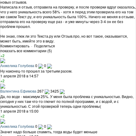
новых отзывов.
Написала я отзыв, отправила на проверку, и после проверки вдруг оказалось,
что у него уникальность всего 58% - хотя я перед этим проверила его на том
же самом Текст.ру, и его уникальность была 100%. Ничего не меняя в отзыве,
отправила его на проверку еще раз - и уже минуты через 3-4 он ее без
проблем прошел.
Не знаю, глюк ли это Текста.ру или Отзыв.про, но вот такое, оказывается,
может быть, имейте это в виду.
Комментировать
·
Поделиться
показать все комментарии (5)
+2
Анжелика Голубева
0
0
Ну наконец-то прошел за третьим разом.
1 апреля 2018 в 14:57
+2
Валентина Ефимова
267
3425
Да, по воде - максимум 25%. У меня была проблема с уникальностью. Видно,
сегодня у них там что-то глючит по полной программе, и с водой, и с
уникальностью. С этой проверкой теперь одни проблемы(
1 апреля 2018 в 15:00
+2
Анжелика Голубева
0
0
Значит надо больше спамить, тогда воды будет меньше