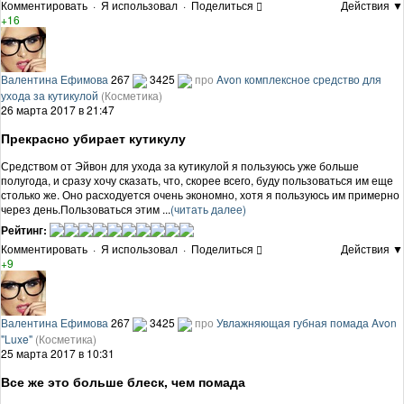
Комментировать
·
Я использовал
·
Поделиться
Действия ▼
+16
Валентина Ефимова
267
3425
про
Avon комплексное средство для
ухода за кутикулой
(Косметика)
26 марта 2017 в 21:47
Прекрасно убирает кутикулу
Средством от Эйвон для ухода за кутикулой я пользуюсь уже больше
полугода, и сразу хочу сказать, что, скорее всего, буду пользоваться им еще
столько же. Оно расходуется очень экономно, хотя я пользуюсь им примерно
через день.Пользоваться этим ...
(читать далее)
Рейтинг:
Комментировать
·
Я использовал
·
Поделиться
Действия ▼
+9
Валентина Ефимова
267
3425
про
Увлажняющая губная помада Avon
"Luxe"
(Косметика)
25 марта 2017 в 10:31
Все же это больше блеск, чем помада