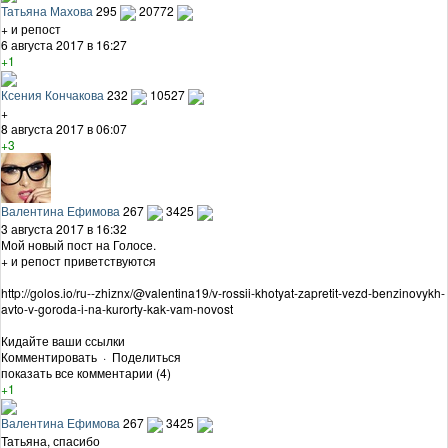
Татьяна Махова
295
20772
+ и репост
6 августа 2017 в 16:27
+1
Ксения Кончакова
232
10527
+
8 августа 2017 в 06:07
+3
Валентина Ефимова
267
3425
3 августа 2017 в 16:32
Мой новый пост на Голосе.
+ и репост приветствуются
http://golos.io/ru--zhiznx/@valentina19/v-rossii-khotyat-zapretit-vezd-benzinovykh-
avto-v-goroda-i-na-kurorty-kak-vam-novost
Кидайте ваши ссылки
Комментировать
·
Поделиться
показать все комментарии (4)
+1
Валентина Ефимова
267
3425
Татьяна, спасибо