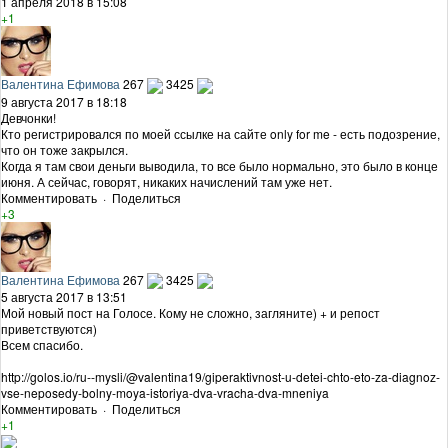
1 апреля 2018 в 15:08
+1
Валентина Ефимова
267
3425
9 августа 2017 в 18:18
Девчонки!
Кто регистрировался по моей ссылке на сайте only for me - есть подозрение,
что он тоже закрылся.
Когда я там свои деньги выводила, то все было нормально, это было в конце
июня. А сейчас, говорят, никаких начислений там уже нет.
Комментировать
·
Поделиться
+3
Валентина Ефимова
267
3425
5 августа 2017 в 13:51
Мой новый пост на Голосе. Кому не сложно, загляните) + и репост
приветствуются)
Всем спасибо.
http://golos.io/ru--mysli/@valentina19/giperaktivnost-u-detei-chto-eto-za-diagnoz-
vse-neposedy-bolny-moya-istoriya-dva-vracha-dva-mneniya
Комментировать
·
Поделиться
+1