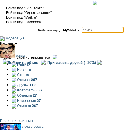
Войти под "ВКонтакте"
Войти под "Одноклассники"
Войти под "Mail.ru"
Войти под "Facebook"
Музыка
▼
Выберите город:
Модерация
|
Русский
|
Еще
Меню
|
Войти / Зарегистрироваться
Добавить объект
Пригласить друзей (+20%)
Главная
Новости
Стенка
Отзывы
267
Друзья
110
Фотографии
37
Объекты
27
Изменения
27
Отметки
267
Последние фильмы
Лучше всех с