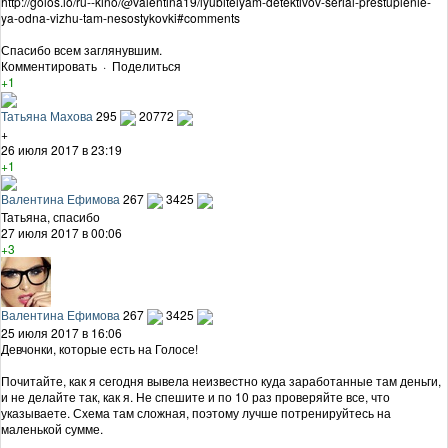
http://golos.io/ru--kino/@valentina19/lyubitelyam-detektivov-serial-prestuplenie-
ya-odna-vizhu-tam-nesostykovki#comments
Спасибо всем заглянувшим.
Комментировать
·
Поделиться
+1
Татьяна Махова
295
20772
+
26 июля 2017 в 23:19
+1
Валентина Ефимова
267
3425
Татьяна, спасибо
27 июля 2017 в 00:06
+3
Валентина Ефимова
267
3425
25 июля 2017 в 16:06
Девчонки, которые есть на Голосе!
Почитайте, как я сегодня вывела неизвестно куда заработанные там деньги,
и не делайте так, как я. Не спешите и по 10 раз проверяйте все, что
указываете. Схема там сложная, поэтому лучше потренируйтесь на
маленькой сумме.