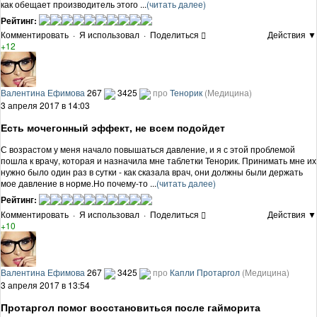
как обещает производитель этого ...
(читать далее)
Рейтинг:
Комментировать
·
Я использовал
·
Поделиться
Действия ▼
+12
Валентина Ефимова
267
3425
про
Тенорик
(Медицина)
3 апреля 2017 в 14:03
Есть мочегонный эффект, не всем подойдет
С возрастом у меня начало повышаться давление, и я с этой проблемой
пошла к врачу, которая и назначила мне таблетки Тенорик. Принимать мне их
нужно было один раз в сутки - как сказала врач, они должны были держать
мое давление в норме.Но почему-то ...
(читать далее)
Рейтинг:
Комментировать
·
Я использовал
·
Поделиться
Действия ▼
+10
Валентина Ефимова
267
3425
про
Капли Протаргол
(Медицина)
3 апреля 2017 в 13:54
Протаргол помог восстановиться после гайморита