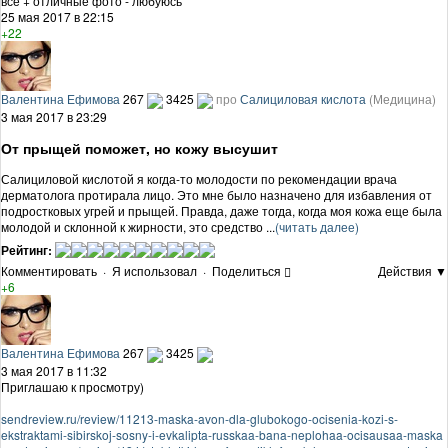
все + отличные фото - любуюсь
25 мая 2017 в 22:15
+22
Валентина Ефимова
267
3425
про
Салициловая кислота
(Медицина)
3 мая 2017 в 23:29
От прыщей поможет, но кожу высушит
Салициловой кислотой я когда-то молодости по рекомендации врача
дерматолога протирала лицо. Это мне было назначено для избавления от
подростковых угрей и прыщей. Правда, даже тогда, когда моя кожа еще была
молодой и склонной к жирности, это средство ...
(читать далее)
Рейтинг:
Комментировать
·
Я использовал
·
Поделиться
Действия ▼
+6
Валентина Ефимова
267
3425
3 мая 2017 в 11:32
Приглашаю к просмотру)
sendreview.ru/review/11213-maska-avon-dla-glubokogo-ocisenia-kozi-s-
ekstraktami-sibirskoj-sosny-i-evkalipta-russkaa-bana-neplohaa-ocisausaa-maska