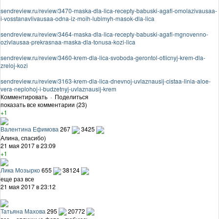
sendreview.ru/review/3470-maska-dla-lica-recepty-babuski-agafi-omolazivausaa-
i-vosstanavlivausaa-odna-iz-moih-lubimyh-masok-dla-lica
sendreview.ru/review/3464-maska-dla-lica-recepty-babuski-agafi-mgnovenno-
ozivlausaa-prekrasnaa-maska-dla-tonusa-kozi-lica
sendreview.ru/review/3460-krem-dla-lica-svoboda-gerontol-otlicnyj-krem-dla-
zreloj-kozi
sendreview.ru/review/3163-krem-dla-lica-dnevnoj-uvlaznausij-cistaa-linia-aloe-
vera-neplohoj-i-budzetnyj-uvlaznausij-krem
Комментировать
·
Поделиться
показать все комментарии (23)
+1
Валентина Ефимова
267
3425
Алина, спасибо)
21 мая 2017 в 23:09
+1
Лика Мозырко
655
38124
еще раз все
21 мая 2017 в 23:12
Татьяна Махова
295
20772