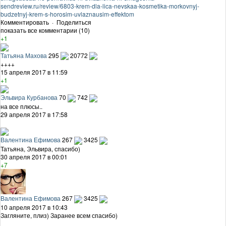
sendreview.ru/review/6803-krem-dla-lica-nevskaa-kosmetika-morkovnyj-
budzetnyj-krem-s-horosim-uvlaznausim-effektom
Комментировать
·
Поделиться
показать все комментарии (10)
+1
Татьяна Махова
295
20772
++++
15 апреля 2017 в 11:59
+1
Эльвира Курбанова
70
742
на все плюсы..
29 апреля 2017 в 17:58
Валентина Ефимова
267
3425
Татьяна, Эльвира, спасибо)
30 апреля 2017 в 00:01
+7
Валентина Ефимова
267
3425
10 апреля 2017 в 10:43
Загляните, плиз) Заранее всем спасибо)