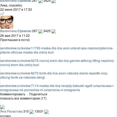
Валентина Ефимова
267
3425
Лика, спасибо)
22 июня 2017 в 17:33
+7
Валентина Ефимова
267
3425
26 мая 2017 в 11:22
Приглашаю в гости)
sendreview.ru/review/11793-maska-dla-lica-avon-planet-spa-neprevzojdennoe-
pitanie-otlicnaa-maska-dla-zreloj-kozi
sendreview.ru/review/9276-nocnoj-krem-dla-lica-garnier-aktivnyj-lifting-neplohoj-
nocnoj-krem-dla-zreloj-kozi
sendreview.ru/review/9270-tonik-dla-lica-avon-naturals-sianie-lepestki-rozy-
otlicnyj-tonik-za-nebolsie-dengi
sendreview.ru/review/7114-maska-dla-lica-recepty-babuski-agafi-uvlaznausaa-i-
smagcausaa-ne-ponravilas-ni-uvlaznenia-ni-smagcenia
Комментировать
·
Поделиться
показать все комментарии (17)
Яна Раскатова
315
13531
готово)