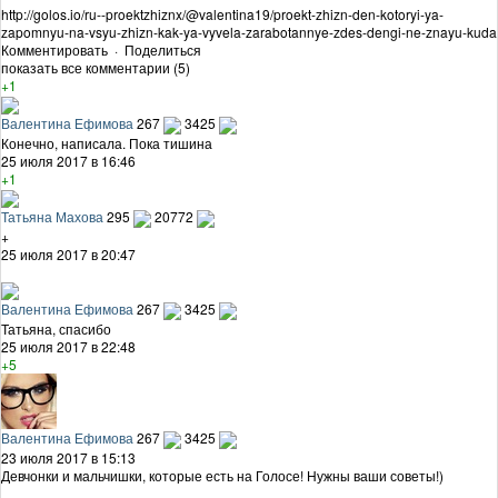
http://golos.io/ru--proektzhiznx/@valentina19/proekt-zhizn-den-kotoryi-ya-
zapomnyu-na-vsyu-zhizn-kak-ya-vyvela-zarabotannye-zdes-dengi-ne-znayu-kuda
Комментировать
·
Поделиться
показать все комментарии (5)
+1
Валентина Ефимова
267
3425
Конечно, написала. Пока тишина
25 июля 2017 в 16:46
+1
Татьяна Махова
295
20772
+
25 июля 2017 в 20:47
Валентина Ефимова
267
3425
Татьяна, спасибо
25 июля 2017 в 22:48
+5
Валентина Ефимова
267
3425
23 июля 2017 в 15:13
Девчонки и мальчишки, которые есть на Голосе! Нужны ваши советы!)