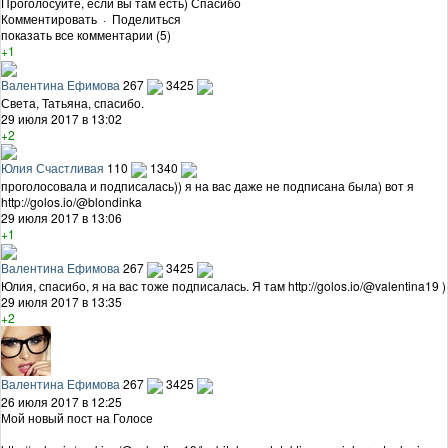
Проголосуйте, если вы там есть) Спасибо
Комментировать
·
Поделиться
показать все комментарии (5)
+1
Валентина Ефимова
267
3425
Света, Татьяна, спасибо.
29 июля 2017 в 13:02
+2
Юлия Счастливая
110
1340
проголосовала и подписалась)) я на вас даже не подписана была) вот я
http://golos.io/@blondinka
29 июля 2017 в 13:06
+1
Валентина Ефимова
267
3425
Юлия, спасибо, я на вас тоже подписалась. Я там http://golos.io/@valentina19 )
29 июля 2017 в 13:35
+2
Валентина Ефимова
267
3425
26 июля 2017 в 12:25
Мой новый пост на Голосе