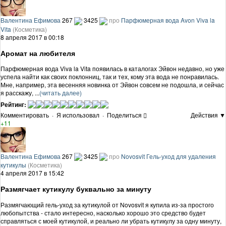
Валентина Ефимова
267
3425
про
Парфюмерная вода Avon Viva la
Vita
(Косметика)
8 апреля 2017 в 00:18
Аромат на любителя
Парфюмерная вода Viva la Vita появилась в каталогах Эйвон недавно, но уже
успела найти как своих поклонниц, так и тех, кому эта вода не понравилась.
Мне, например, эта весенняя новинка от Эйвон совсем не подошла, и сейчас
я расскажу, ...
(читать далее)
Рейтинг:
Комментировать
·
Я использовал
·
Поделиться
Действия ▼
+11
Валентина Ефимова
267
3425
про
Novosvit Гель-уход для удаления
кутикулы
(Косметика)
4 апреля 2017 в 15:42
Размягчает кутикулу буквально за минуту
Размягчающий гель-уход за кутикулой от Novosvit я купила из-за простого
любопытства - стало интересно, насколько хорошо это средство будет
справляться с моей кутикулой, и реально ли убрать кутикулу за одну минуту,