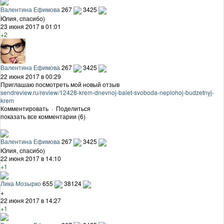
Валентина Ефимова
267
3425
Юлия, спасибо)
23 июня 2017 в 01:01
+2
Валентина Ефимова
267
3425
22 июня 2017 в 00:29
Приглашаю посмотреть мой новый отзыв
sendreview.ru/review/12428-krem-dnevnoj-balet-svoboda-neplohoj-budzetnyj-
krem
Комментировать
·
Поделиться
показать все комментарии (6)
Валентина Ефимова
267
3425
Юлия, спасибо)
22 июня 2017 в 14:10
+1
Лика Мозырко
655
38124
+
22 июня 2017 в 14:27
+1