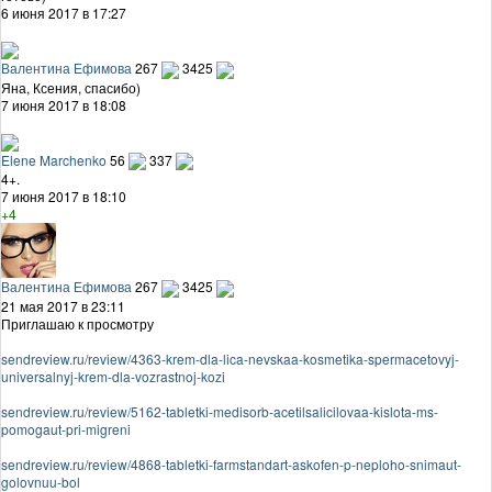
6 июня 2017 в 17:27
Валентина Ефимова
267
3425
Яна, Ксения, спасибо)
7 июня 2017 в 18:08
Elene Marchenko
56
337
4+.
7 июня 2017 в 18:10
+4
Валентина Ефимова
267
3425
21 мая 2017 в 23:11
Приглашаю к просмотру
sendreview.ru/review/4363-krem-dla-lica-nevskaa-kosmetika-spermacetovyj-
universalnyj-krem-dla-vozrastnoj-kozi
sendreview.ru/review/5162-tabletki-medisorb-acetilsalicilovaa-kislota-ms-
pomogaut-pri-migreni
sendreview.ru/review/4868-tabletki-farmstandart-askofen-p-neploho-snimaut-
golovnuu-bol