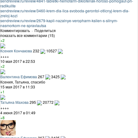
sendreview.ru/review/4841-tabletki-hemofarm-diklofenak-horoso-pomogaut-pri-
radikulite
sendreview.ru/review/3460-krem-dla-lica-svoboda-gerontol-otlicnyj-krem-dla-
zreloj-kozi
sendreview.ru/review/2679-kapli-nazalnye-veropharm-ksilen-s-silnym-
nasmorkom-ne-spravlautsa
Комментировать
·
Поделиться
показать все комментарии (15)
+2
Ксения Кончакова
232
10527
++++
10 мая 2017 в 22:53
+2
Валентина Ефимова
267
3425
Ксения, Татьяна, спасибо
15 мая 2017 в 11:33
+1
Татьяна Махова
295
20772
++++
4 июня 2017 в 01:49
+8
Валентина Ефимова
267
3425