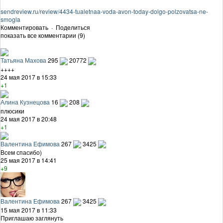
sendreview.ru/review/4434-tualetnaa-voda-avon-today-dolgo-polzovatsa-ne-
smogla
Комментировать
·
Поделиться
показать все комментарии (9)
Татьяна Махова
295
20772
++++
24 мая 2017 в 15:33
+1
Алина Кузнецова
16
208
плюсики
24 мая 2017 в 20:48
+1
Валентина Ефимова
267
3425
Всем спасибо)
25 мая 2017 в 14:41
+9
Валентина Ефимова
267
3425
15 мая 2017 в 11:33
Приглашаю заглянуть