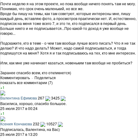
Почти неделю я на этом проекте, но пока вообще ничего понять там не могу.
Понимаю, что срок очень маленький, но все же.
Вроде бы пишу на темы, как там советуют, которые интересны мне, пишу
каждый день, вставляю фото, а просмотров практически нет. И, естественно,
подписок на меня тоже всего 7, и это те, кто подписался в первый день.
Больше никто и не подписывается...Про какой-то доход я уже вообще не
говорю...
Подскажите, кто в теме - о чем там вообще лучше всего писать? Что я не так
делаю? И что надо делать? Может, надо самой подписываться, и тогда
подпишутся на меня? Хотя я и так подписываюсь на тех, кто мне интересен.
Или, как мне уже начинает казаться, новеньким там вообще не пробиться?
Заранее спасибо всем, кто откликнется)
Комментировать
·
Поделиться
показать все комментарии (7)
+1
Валентина Ефимова
267
3425
Василиса, хорошо, спасибо большое.
25 июля 2017 в 00:24
+1
Ксения Кончакова
232
10527
Подписалась, Валентина, на Вас)
25 июля 2017 в 13:20