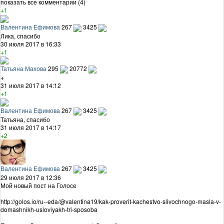
показать все комментарии (4)
+1
Валентина Ефимова
267
3425
Лика, спасибо
30 июля 2017 в 16:33
+1
Татьяна Махова
295
20772
+
31 июля 2017 в 14:12
+1
Валентина Ефимова
267
3425
Татьяна, спасибо
31 июля 2017 в 14:17
+2
Валентина Ефимова
267
3425
29 июля 2017 в 12:36
Мой новый пост на Голосе
http://golos.io/ru--eda/@valentina19/kak-proverit-kachestvo-slivochnogo-masla-v-
domashnikh-usloviyakh-tri-sposoba