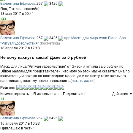
Валентина Ефимова
267
3425
Яна, Татьяна, спасибо)
13 мая 2017 в 00:41
+22
Валентина Ефимова
267
3425
про
Маска для лица Avon Planet Spa
"Ритуал удовольствия"
(Косметика)
18 апреля 2017 в 17:18
Не хочу пахнуть какао! Даже за 5 рублей
Маску для лица "Ритуал удовольствия" от Эйвон я купила за 5 рублей по
Эйвон баллам для представителей. Что могу об этой маске сказать? Она по
консистенции похожа на шоколадное масло, да и по цвету тоже очень его
напоминает, поэтому после нанесения ...
(читать далее)
Рейтинг:
Комментировать
·
Я использовал
·
Поделиться
Действия ▼
+8
Валентина Ефимова
267
3425
15 апреля 2017 в 10:33
Приглашаю в гости: