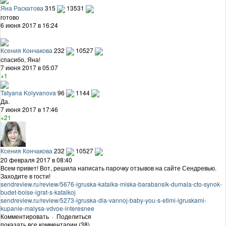
Яна Раскатова
315
13531
готово
6 июня 2017 в 16:24
Ксения Кончакова
232
10527
спасибо, Яна!
7 июня 2017 в 05:07
+1
Tatyana Kolyvanova
96
1144
Да.
7 июня 2017 в 17:46
+21
Ксения Кончакова
232
10527
20 февраля 2017 в 08:40
Всем привет! Вот, решила написать парочку отзывов на сайте Сендревью.
Заходите в гости!
sendreview.ru/review/5676-igruska-katalka-miska-barabansik-dumala-cto-synok-
budet-bolse-igrat-s-katalkoj
sendreview.ru/review/5273-igruska-dla-vannoj-baby-you-s-etimi-igruskami-
kupanie-malysa-vdvoe-interesnee
Комментировать
·
Поделиться
показать все комментарии (38)