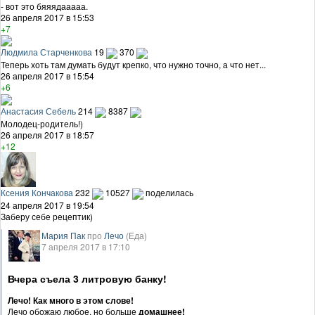
- вот это бяяядааааа.
26 апреля 2017 в 15:53
+7
Людмила Старченкова
19
370
Теперь хоть там думать будут крепко, что нужно точно, а что нет...
26 апреля 2017 в 15:54
+6
Анастасия Себель
214
8387
Молодец-родитель!)
26 апреля 2017 в 18:57
+12
Ксения Кончакова
232
10527
поделилась
24 апреля 2017 в 19:54
Заберу себе рецептик)
Мария Пак
про
Лечо
(Еда)
7 апреля 2017 в 17:10
Вчера съела 3 литровую банку!
Лечо! Как много в этом слове!
Лечо обожаю любое, но больше
домашнее!