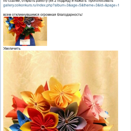
по ссылке, открыть работу (их 2 подряд) и нажать "проголосовать"
gallery.coikonkurs.ru/index.php?album=3&age=5&theme=3&id=&page=1
всем откликнувшимся огромная благодарность!
Увеличить