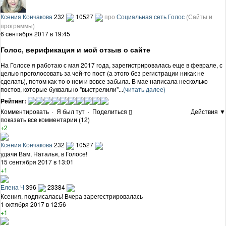
Ксения Кончакова
232
10527
про
Социальная сеть Голос
(Сайты и
программы)
6 сентября 2017 в 19:45
Голос, верификация и мой отзыв о сайте
На Голосе я работаю с мая 2017 года, зарегистрировалась еще в феврале, с
целью проголосовать за чей-то пост (а этого без регистрации никак не
сделать), потом как-то о нем и вовсе забыла. В мае написала несколько
постов, которые буквально "выстрелили"...
(читать далее)
Рейтинг:
Комментировать
·
Я был тут
·
Поделиться
Действия ▼
показать все комментарии (12)
+2
Ксения Кончакова
232
10527
удачи Вам, Наталья, в Голосе!
15 сентября 2017 в 13:01
+1
Елена Ч
396
23384
Ксения, подписалась! Вчера зарегестрировалась
1 октября 2017 в 12:56
+1