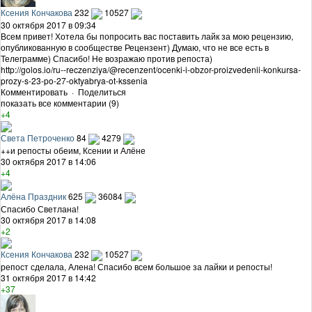
Ксения Кончакова
232
10527
30 октября 2017 в 09:34
Всем привет! Хотела бы попросить вас поставить лайк за мою рецензию,
опубликованную в сообществе Рецензент) Думаю, что не все есть в
Телеграмме) Спасибо! Не возражаю против репоста)
http://golos.io/ru--reczenziya/@recenzent/ocenki-i-obzor-proizvedenii-konkursa-
prozy-s-23-po-27-oktyabrya-ot-kssenia
Комментировать
·
Поделиться
показать все комментарии (9)
+4
Света Петроченко
84
4279
++и репосты обеим, Ксении и Алёне
30 октября 2017 в 14:06
+4
Алёна Праздник
625
36084
Спасибо Светлана!
30 октября 2017 в 14:08
+2
Ксения Кончакова
232
10527
репост сделала, Алена! Спасибо всем большое за лайки и репосты!
31 октября 2017 в 14:42
+37