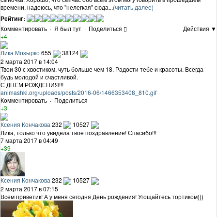
времени, надеюсь, что "нелегкая" сюда...
(читать далее)
Рейтинг:
Комментировать
·
Я был тут
·
Поделиться
Действия ▼
+4
Лика Мозырко
655
38124
2 марта 2017 в 14:04
Твои 30 с хвостиком, чуть больше чем 18. Радости тебе и красоты. Всегда
будь молодой и счастливой.
С ДНЕМ РОЖДЕНИЯ!!!
animashki.org/uploads/posts/2016-06/1466353408_810.gif
Комментировать
·
Поделиться
+3
Ксения Кончакова
232
10527
Лика, только что увидела твое поздравление! Спасибо!!!
7 марта 2017 в 04:49
+39
Ксения Кончакова
232
10527
2 марта 2017 в 07:15
Всем приветик! А у меня сегодня День рождения! Угощайтесь тортиком)))