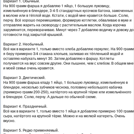
Вариант 1. Обычный.
На 900 грамм фарша я добавляю 1 яйцо, 1 большую луковицу,
измельчённую в блендере, 3-4-5 стандартных кусочков батона, замоченных
в молоке или в тёплой воде. Кстати, с водой мне нравится больше. Солю,
перчу. Всё хорошо перемешиваю, формирую котлетки, обваливаю в муке и
отправляю жарить на сковороду с растительным маслом. Когда корочка
зарумянится, переворачиваю. Минут через 7 добавляю водичку и довожу до
готовности под закрытой крышкой.
Вариант 2. Необычный.
Всё как в варианте 1, только вместо хлеба добавляю геркулес. На 900 грамм
я беру примерно 3/4 стакана хлопьев, заливаю их тёпленькой водой и
оставляю набухать минут 30. Затем добавляю к фаршу. Котлеты
получаются на вкус совсем другие. Они пышнее, чем с хлебом. В общем мне
и моей семье очень нравится.
Вариант 3. Диетический.
На 900 грамм фарша кладу 1 яйцо, 1 большую луковицу, измельчённую в
блендере, несколько зубчиков чеснока, половину небольшого кабачка
(примерно грамм 200-250), натёртого на крупной тёрке или измельчённого
в блендере. Солю, перчу. А дальше по обычной схеме.
Вариант 4. Праздничный.
Всё как в варианте 1, только вместо 1 яйца я добавляю примерно 100 грамм
сыра, натёртого на крупной тёрке. Можно и на мелкой натереть. Очень
вкусно.
Вариант 5. Редко применяемый.