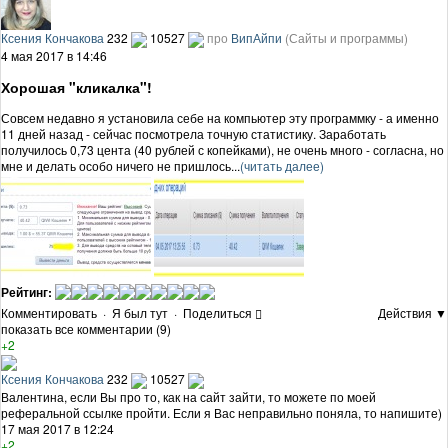
Ксения Кончакова
232
10527
про
ВипАйпи
(Сайты и программы)
4 мая 2017 в 14:46
Хорошая "кликалка"!
Совсем недавно я установила себе на компьютер эту программку - а именно
11 дней назад - сейчас посмотрела точную статистику. Заработать
получилось 0,73 цента (40 рублей с копейками), не очень много - согласна, но
мне и делать особо ничего не пришлось...
(читать далее)
Рейтинг:
Комментировать
·
Я был тут
·
Поделиться
Действия ▼
показать все комментарии (9)
+2
Ксения Кончакова
232
10527
Валентина, если Вы про то, как на сайт зайти, то можете по моей
реферальной ссылке пройти. Если я Вас неправильно поняла, то напишите)
17 мая 2017 в 12:24
+2