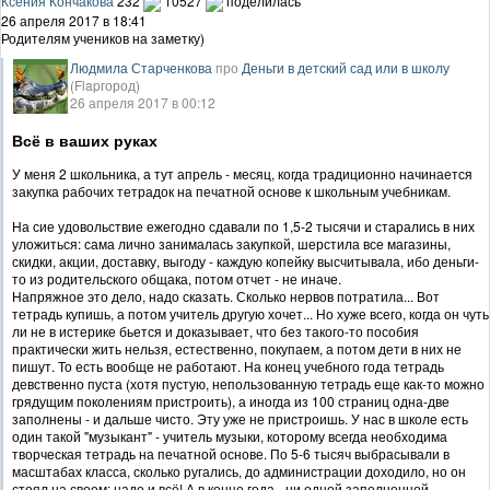
Ксения Кончакова
232
10527
поделилась
26 апреля 2017 в 18:41
Родителям учеников на заметку)
Людмила Старченкова
про
Деньги в детский сад или в школу
(Flapгород)
26 апреля 2017 в 00:12
Всё в ваших руках
У меня 2 школьника, а тут апрель - месяц, когда традиционно начинается
закупка рабочих тетрадок на печатной основе к школьным учебникам.
На сие удовольствие ежегодно сдавали по 1,5-2 тысячи и старались в них
уложиться: сама лично занималась закупкой, шерстила все магазины,
скидки, акции, доставку, выгоду - каждую копейку высчитывала, ибо деньги-
то из родительского общака, потом отчет - не иначе.
Напряжное это дело, надо сказать. Сколько нервов потратила... Вот
тетрадь купишь, а потом учитель другую хочет... Но хуже всего, когда он чуть
ли не в истерике бьется и доказывает, что без такого-то пособия
практически жить нельзя, естественно, покупаем, а потом дети в них не
пишут. То есть вообще не работают. На конец учебного года тетрадь
девственно пуста (хотя пустую, непользованную тетрадь еще как-то можно
грядущим поколениям пристроить), а иногда из 100 страниц одна-две
заполнены - и дальше чисто. Эту уже не пристроишь. У нас в школе есть
один такой "музыкант" - учитель музыки, которому всегда необходима
творческая тетрадь на печатной основе. По 5-6 тысяч выбрасывали в
масштабах класса, сколько ругались, до администрации доходило, но он
стоял на своем: надо и всё! А в конце года - ни одной заполненной