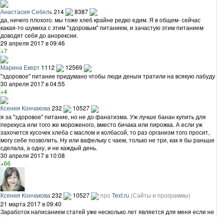
Анастасия Себель
214
8387
да, ничего плохого. мы тоже хлеб крайне редко едим. Я в общем- сейчас
какая-то шумиха с этим "здоровым" питанием, и зачастую этим питанием
доводят себя до анорексии.
29 апреля 2017 в 09:46
+7
Марина Екерт
1112
12569
"здоровое" питание придумано чтобы люди деньги тратили на всякую лабуду
30 апреля 2017 в 04:55
+4
Ксения Кончакова
232
10527
я за "здоровое" питание, но не до фанатизма. Уж лучше банан купить для
перекуса или того же мороженого, вместо бичака или пирожка. А если уж
захочется кусочек хлеба с маслом и колбасой, то раз организм того просит,
могу себе позволить. Ну или вафельку с чаем, только не три, как я бы раньше
сделала, а одну, и не каждый день.
30 апреля 2017 в 10:08
+66
Ксения Кончакова
232
10527
про
Text.ru
(Сайты и программы)
21 марта 2017 в 09:40
Заработок написанием статей уже несколько лет является для меня если не