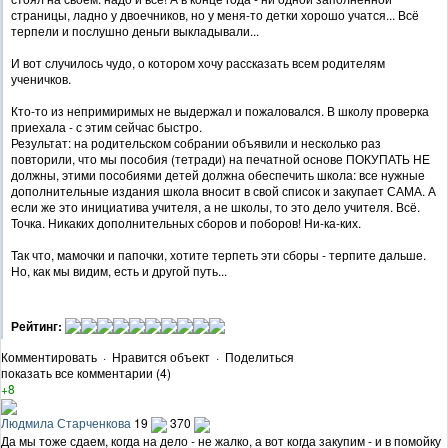
страницы, ладно у двоечников, но у меня-то детки хорошо учатся... Всё
терпели и послушно деньги выкладывали...
И вот случилось чудо, о котором хочу рассказать всем родителям
ученичков.
Кто-то из непримиримых не выдержал и пожаловался. В школу проверка
приехала - с этим сейчас быстро.
Результат: на родительском собрании объявили и несколько раз
повторили, что мы пособия (тетради) на печатной основе ПОКУПАТЬ НЕ
должны, этими пособиями детей должна обеспечить школа: все нужные
дополнительные издания школа вносит в свой список и закупает САМА. А
если же это инициатива учителя, а не школы, то это дело учителя. Всё.
Точка. Никаких дополнительных сборов и поборов! Ни-ка-ких.
Так что, мамочки и папочки, хотите терпеть эти сборы - терпите дальше.
Но, как мы видим, есть и другой путь...
Рейтинг:
Комментировать
·
Нравится объект
·
Поделиться
показать все комментарии (4)
+8
Людмила Старченкова
19
370
Да мы тоже сдаем, когда на дело - не жалко, а вот когда закупим - и в помойку