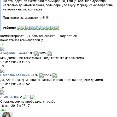
По стандартной схеме, 900 грамм фарша, 1 яйцо, большая луковица,
несколько зубчиков чеснока, соль-перец по вкусу, 2 средних картофелины,
натёртых на мелкой тёрке.
Приятного всем аппетита!!!!!!!!!
Рейтинг:
Комментировать
·
Нравится объект
·
Поделиться
показать все комментарии (15)
+4
Алефтина Быкова
190
9024
Мои домашние тоже любят, когда котлетки делаю сама)
17 мая 2017 в 19:15
+3
Светлана Алёшечкина
99
3514
Да, Алевтина. Домашние котлеты не сравнятся ни с одними другими.
17 мая 2017 в 23:52
+2
Алла Гaлова
2
9
С геркулесом не пробовала, спасибо.
18 мая 2017 в 07:17
+63