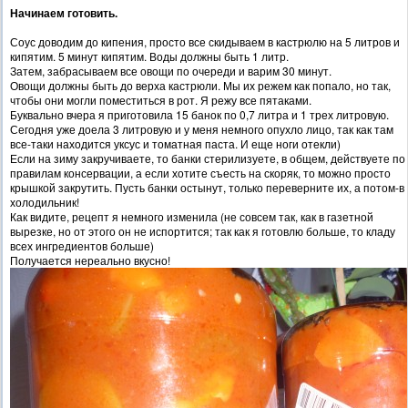
Начинаем готовить.
Соус доводим до кипения, просто все скидываем в кастрюлю на 5 литров и
кипятим. 5 минут кипятим. Воды должны быть 1 литр.
Затем, забрасываем все овощи по очереди и варим 30 минут.
Овощи должны быть до верха кастрюли. Мы их режем как попало, но так,
чтобы они могли поместиться в рот. Я режу все пятаками.
Буквально вчера я приготовила 15 банок по 0,7 литра и 1 трех литровую.
Сегодня уже доела 3 литровую и у меня немного опухло лицо, так как там
все-таки находится уксус и томатная паста. И еще ноги отекли)
Если на зиму закручиваете, то банки стерилизуете, в общем, действуете по
правилам консервации, а если хотите съесть на скоряк, то можно просто
крышкой закрутить. Пусть банки остынут, только переверните их, а потом-в
холодильник!
Как видите, рецепт я немного изменила (не совсем так, как в газетной
вырезке, но от этого он не испортится; так как я готовлю больше, то кладу
всех ингредиентов больше)
Получается нереально вкусно!