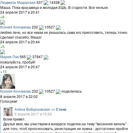
Людмила Мадорская
537
14338
Маша. Пока красавица и молодая.ЕШЬ. В старости. Все нельзя.
24 апреля 2017 в 20:41
+6
Ксения Кончакова
232
10527
люблю лечо, но все никак не решалась сама его приготовить, теперь точно
сделаю! спасибо, Маша!
24 апреля 2017 в 20:44
+5
Мария Пак
565
37947
пожалуйста, пробуй!
24 апреля 2017 в 20:47
+15
Ксения Кончакова
232
10527
поделилась
8 апреля 2017 в 22:02
Голосуем!
Алёна Войцеховская
на
Стене
5 апреля 2017 в 15:55
Всем привет.
Друзья мои, мы участвуем в конкурсе поделок на тему "весенняя капель" -
для того, чтоб проголосовать, регистрация не нужна - достаточно пройти