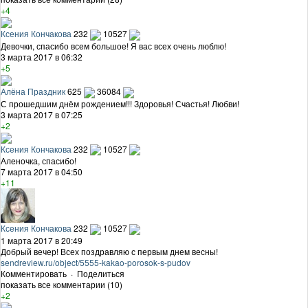
+4
Ксения Кончакова
232
10527
Девочки, спасибо всем большое! Я вас всех очень люблю!
3 марта 2017 в 06:32
+5
Алёна Праздник
625
36084
С прошедшим днём рождением!!! Здоровья! Счастья! Любви!
3 марта 2017 в 07:25
+2
Ксения Кончакова
232
10527
Аленочка, спасибо!
7 марта 2017 в 04:50
+11
Ксения Кончакова
232
10527
1 марта 2017 в 20:49
Добрый вечер! Всех поздравляю с первым днем весны!
sendreview.ru/object/5555-kakao-porosok-s-pudov
Комментировать
·
Поделиться
показать все комментарии (10)
+2