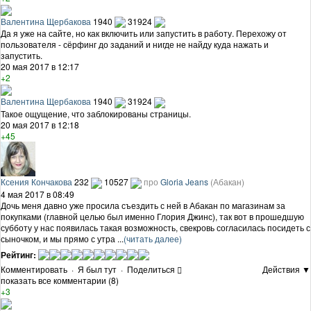
Валентина Щербакова
1940
31924
Да я уже на сайте, но как включить или запустить в работу. Перехожу от
пользователя - сёрфинг до заданий и нигде не найду куда нажать и
запустить.
20 мая 2017 в 12:17
+2
Валентина Щербакова
1940
31924
Такое ощущение, что заблокированы страницы.
20 мая 2017 в 12:18
+45
Ксения Кончакова
232
10527
про
Gloria Jeans
(Абакан)
4 мая 2017 в 08:49
Дочь меня давно уже просила съездить с ней в Абакан по магазинам за
покупками (главной целью был именно Глория Джинс), так вот в прошедшую
субботу у нас появилась такая возможность, свекровь согласилась посидеть с
сыночком, и мы прямо с утра ...
(читать далее)
Рейтинг:
Комментировать
·
Я был тут
·
Поделиться
Действия ▼
показать все комментарии (8)
+3