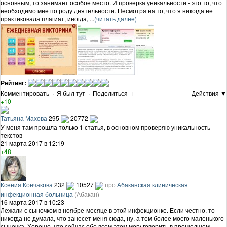
основным, то занимает особое место. И проверка уникальности - это то, что
необходимо мне по роду деятельности. Несмотря на то, что я никогда не
практиковала плагиат, иногда, ...
(читать далее)
Рейтинг:
Комментировать
·
Я был тут
·
Поделиться
Действия ▼
+10
Татьяна Махова
295
20772
У меня там прошла только 1 статья, в основном проверяю уникальность
текстов
21 марта 2017 в 12:19
+48
Ксения Кончакова
232
10527
про
Абаканская клиническая
инфекционная больница
(Абакан)
16 марта 2017 в 10:23
Лежали с сыночком в ноябре-месяце в этой инфекционке. Если честно, то
никогда не думала, что занесет меня сюда, ну, а тем более моего маленького
сыночка. Хорошо, что сейчас обо всем этом могу говорить в прошедшем