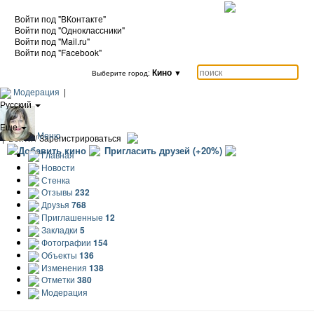
Войти под "ВКонтакте"
Войти под "Одноклассники"
Войти под "Mail.ru"
Войти под "Facebook"
Кино
▼
Выберите город:
Модерация
|
Русский
|
Еще
Меню
|
Войти / Зарегистрироваться
Добавить кино
Пригласить друзей (+20%)
Главная
Новости
Стенка
Отзывы
232
Друзья
768
Приглашенные
12
Закладки
5
Фотографии
154
Объекты
136
Изменения
138
Отметки
380
Модерация