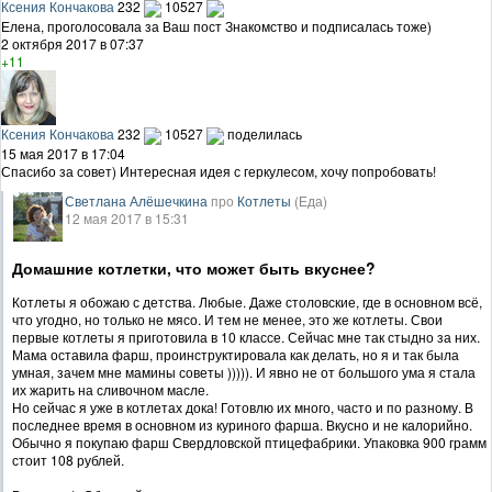
Ксения Кончакова
232
10527
Елена, проголосовала за Ваш пост Знакомство и подписалась тоже)
2 октября 2017 в 07:37
+11
Ксения Кончакова
232
10527
поделилась
15 мая 2017 в 17:04
Спасибо за совет) Интересная идея с геркулесом, хочу попробовать!
Светлана Алёшечкина
про
Котлеты
(Еда)
12 мая 2017 в 15:31
Домашние котлетки, что может быть вкуснее?
Котлеты я обожаю с детства. Любые. Даже столовские, где в основном всё,
что угодно, но только не мясо. И тем не менее, это же котлеты. Свои
первые котлеты я приготовила в 10 классе. Сейчас мне так стыдно за них.
Мама оставила фарш, проинструктировала как делать, но я и так была
умная, зачем мне мамины советы ))))). И явно не от большого ума я стала
их жарить на сливочном масле.
Но сейчас я уже в котлетах дока! Готовлю их много, часто и по разному. В
последнее время в основном из куриного фарша. Вкусно и не калорийно.
Обычно я покупаю фарш Свердловской птицефабрики. Упаковка 900 грамм
стоит 108 рублей.