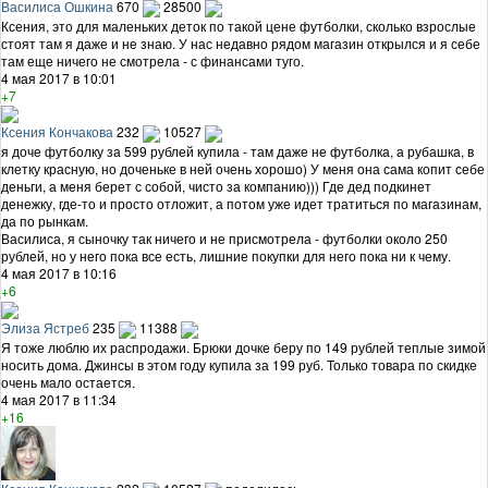
Василиса Ошкина
670
28500
Ксения, это для маленьких деток по такой цене футболки, сколько взрослые
стоят там я даже и не знаю. У нас недавно рядом магазин открылся и я себе
там еще ничего не смотрела - с финансами туго.
4 мая 2017 в 10:01
+7
Ксения Кончакова
232
10527
я доче футболку за 599 рублей купила - там даже не футболка, а рубашка, в
клетку красную, но доченьке в ней очень хорошо) У меня она сама копит себе
деньги, а меня берет с собой, чисто за компанию))) Где дед подкинет
денежку, где-то и просто отложит, а потом уже идет тратиться по магазинам,
да по рынкам.
Василиса, я сыночку так ничего и не присмотрела - футболки около 250
рублей, но у него пока все есть, лишние покупки для него пока ни к чему.
4 мая 2017 в 10:16
+6
Элиза Ястреб
235
11388
Я тоже люблю их распродажи. Брюки дочке беру по 149 рублей теплые зимой
носить дома. Джинсы в этом году купила за 199 руб. Только товара по скидке
очень мало остается.
4 мая 2017 в 11:34
+16