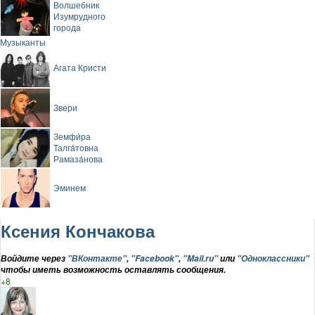
Волшебник
Изумрудного
города
Музыканты
Агата Кристи
Звери
Земфи́ра
Талга́товна
Рамаза́нова
Эминем
Ксения Кончакова
Войдите через
"ВКонтакте"
,
"Facebook"
,
"Mail.ru"
или
"Одноклассники"
чтобы иметь возможность оставлять сообщения.
+8