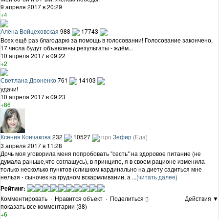
9 апреля 2017 в 20:29
+4
Алёна Войцеховская
988
17743
Всех ещё раз благодарю за помощь в голосовании! Голосование закончено,
17 числа будут объявлены результаты - ждём...
10 апреля 2017 в 09:22
+2
Светлана Дроненко
761
14103
удачи!
10 апреля 2017 в 09:23
+86
Ксения Кончакова
232
10527
про
Зефир
(Еда)
3 апреля 2017 в 11:28
Дочь моя уговорила меня попробовать "сесть" на здоровое питание (не
думала раньше,что соглашусь), в принципе, я в своем рационе изменила
только несколько пунктов (слишком кардинально на диету садиться мне
нельзя - сыночек на грудном вскармливании, а ...
(читать далее)
Рейтинг:
Комментировать
·
Нравится объект
·
Поделиться
Действия ▼
показать все комментарии (38)
+6