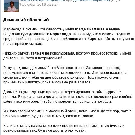
9 декабря 2016 в 22:24
Домашний яблочный
Мармелад я люблю. Эта сладость у меня всегда в наличии. А нынче
наделала кучу
домашнего мармелада.
Не потому, что я боюсь покупных
вредностей. а просто надо было с
яблоками
разбираться. Их нынче у меня
горы в прямом смысле.
Никаких загустителей я не использовала, поэтому процесс готовки у меня
длительный, хотя и нетрудоемкий.
Режу средними дольками 2 кг яблок в кастрюлю. Засыпаю 1 кг песка,
перемешиваю и ставлю на очень маленький огонь. И по мере разогрева
снова мешаю, чтобы на дне образовался сироп. Тогда можно огонь
прибавить и кипятить, пока яблоки не размягчатся.
Дальше по-умному надо протереть через дуршлаг, чтобы шкурки не
попали. Я сначала так и делала, а потом несколько последних раз вообще
взбила все миксером. Чтобы не морочиться с лишней посудой.
И снова ставим варить на маленький огонь, помешивая. До тех пор, пока в
яблочной массе будет оставаться дорожка от ложки.
Выливаю массу на два маленьких противня на пергаментную бумагу и
ровно размазываю. Она уже достаточно густая.