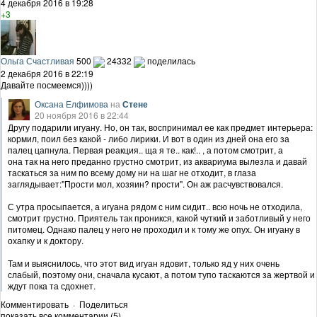
4 декабря 2016 в 19:28
+3
Ольга Счастливая
500
24332
поделилась
2 декабря 2016 в 22:19
Давайте посмеемся))))
Оксана Елфимова
на
Стене
20 ноября 2016 в 22:44
Другу подарили игуану. Но, он так, воспринимал ее как предмет интерьера:
кормил, поил без какой - либо лирики. И вот в один из дней она его за
палец цапнула. Первая реакция.. ща я те.. как!.. , а потом смотрит, а
она так на него преданно грустно смотрит, из аквариума вылезла и давай
таскаться за ним по всему дому ни на шаг не отходит, в глаза
заглядывает:"Прости мол, хозяин? прости". Он аж расчувствовался.
С утра просыпается, а игуана рядом с ним сидит.. всю ночь не отходила,
смотрит грустно. Приятель так проникся, какой чуткий и заботливый у него
питомец. Однако палец у него не проходил и к тому же опух. Он игуану в
охапку и к доктору.
Там и выяснилось, что этот вид игуан ядовит, только яд у них очень
слабый, поэтому они, сначала кусают, а потом тупо таскаются за жертвой и
ждут пока та сдохнет.
Комментировать
·
Поделиться
показать все комментарии (5)