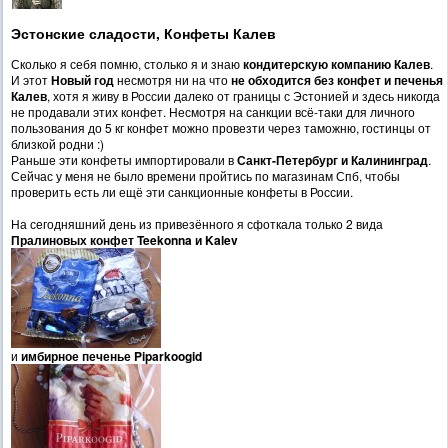
Эстонские сладости, Конфеты Калев
Сколько я себя помню, столько я и знаю
кондитерскую компанию Калев
.
И этот
Новый год
несмотря ни на что
не обходится без конфет и печенья
Калев
, хотя я живу в России далеко от границы с Эстонией и здесь никогда
не продавали этих конфет. Несмотря на санкции всё-таки для личного
пользования до 5 кг конфет можно провезти через таможню, гостинцы от
близкой родни :)
Раньше эти конфеты импортировали в
Санкт-Петербург и Калининград
.
Сейчас у меня не было времени пройтись по магазинам Спб, чтобы
проверить есть ли ещё эти санкционные конфеты в России.
На сегодняшний день из привезённого я сфоткала только 2 вида
Пралиновых
конфет Teekonna и Kalev
и
имбирное печенье Piparkoogid