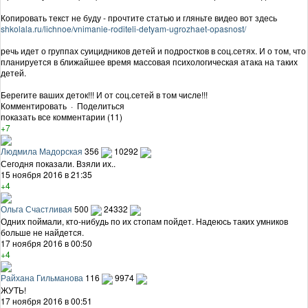
Копировать текст не буду - прочтите статью и гляньте видео вот здесь
shkolala.ru/lichnoe/vnimanie-roditeli-detyam-ugrozhaet-opasnost/
речь идет о группах суицидников детей и подростков в соц.сетях. И о том, что
планируется в ближайшее время массовая психологическая атака на таких
детей.
Берегите ваших деток!!! И от соц.сетей в том числе!!!
Комментировать
·
Поделиться
показать все комментарии (11)
+7
Людмила Мадорская
356
10292
Сегодня показали. Взяли их..
15 ноября 2016 в 21:35
+4
Ольга Счастливая
500
24332
Одних поймали, кто-нибудь по их стопам пойдет. Надеюсь таких умников
больше не найдется.
17 ноября 2016 в 00:50
+4
Райхана Гильманова
116
9974
ЖУТЬ!
17 ноября 2016 в 00:51