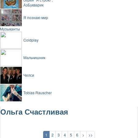
АзБукварик
Я познаю мир
Музыканты
Coldplay
Мальчишник
Челси
Tobias Rauscher
Ольга Счастливая
1
2
3
4
5
6
>
>>