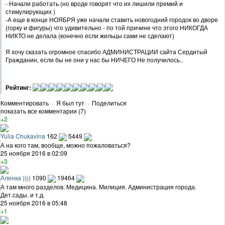
- Начали работать (но вроде говорят что их лишили премий и
стимулирующих )
-А еще в конце НОЯБРЯ уже начали ставить новогодний городок во дворе
(горку и фигуры) что удивительно - по той причине что этого НИКОГДА
НИКТО не делала (конечно если жильцы сами не сделают)
Я хочу сказать огромное спасибо АДМИНИСТРАЦИИ сайта Сердитый
Гражданин, если бы не они у нас бы НИЧЕГО Не получилось..
Рейтинг:
Комментировать
·
Я был тут
·
Поделиться
показать все комментарии (7)
+2
Yulia Chukavina
162
5449
А на кого там, вообще, можно пожаловаться?
25 ноября 2016 в 02:09
+3
Аленка ))))
1090
19464
А там много разделов. Медицина. Милиция. Администрация города.
Дет.сады. и т.д.
25 ноября 2016 в 05:48
+1