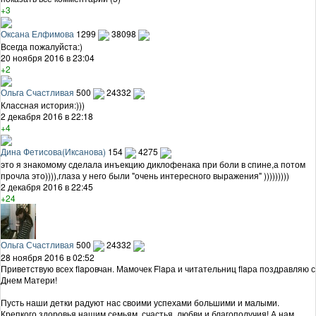
+3
Оксана Елфимова
1299
38098
Всегда пожалуйста:)
20 ноября 2016 в 23:04
+2
Ольга Счастливая
500
24332
Классная история:)))
2 декабря 2016 в 22:18
+4
Дина Фетисова(Иксанова)
154
4275
это я знакомому сделала инъекцию диклофенака при боли в спине,а потом
прочла это)))),глаза у него были "очень интересного выражения" )))))))))
2 декабря 2016 в 22:45
+24
Ольга Счастливая
500
24332
28 ноября 2016 в 02:52
Приветствую всех flapовчан. Мамочек Flapа и читательниц flapа поздравляю с
Днем Матери!
Пусть наши детки радуют нас своими успехами большими и малыми.
Крепкого здоровья нашим семьям, счастья, любви и благополучия! А нам,