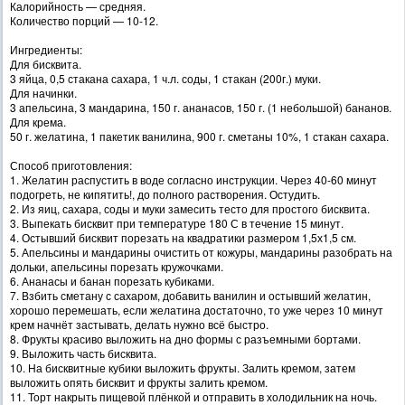
Калорийность — средняя.
Количество порций — 10-12.
Ингредиенты:
Для бисквита.
3 яйца, 0,5 стакана сахара, 1 ч.л. соды, 1 стакан (200г.) муки.
Для начинки.
3 апельсина, 3 мандарина, 150 г. ананасов, 150 г. (1 небольшой) бананов.
Для крема.
50 г. желатина, 1 пакетик ванилина, 900 г. сметаны 10%, 1 стакан сахара.
Способ приготовления:
1. Желатин распустить в воде согласно инструкции. Через 40-60 минут
подогреть, не кипятить!, до полного растворения. Остудить.
2. Из яиц, сахара, соды и муки замесить тесто для простого бисквита.
3. Выпекать бисквит при температуре 180 С в течение 15 минут.
4. Остывший бисквит порезать на квадратики размером 1,5х1,5 см.
5. Апельсины и мандарины очистить от кожуры, мандарины разобрать на
дольки, апельсины порезать кружочками.
6. Ананасы и банан порезать кубиками.
7. Взбить сметану с сахаром, добавить ванилин и остывший желатин,
хорошо перемешать, если желатина достаточно, то уже через 10 минут
крем начнёт застывать, делать нужно всё быстро.
8. Фрукты красиво выложить на дно формы с разъемными бортами.
9. Выложить часть бисквита.
10. На бисквитные кубики выложить фрукты. Залить кремом, затем
выложить опять бисквит и фрукты залить кремом.
11. Торт накрыть пищевой плёнкой и отправить в холодильник на ночь.