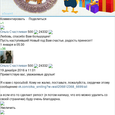
Комментировать
·
Поделиться
+1
Ольга Счастливая
500
24332
Любовь, спасибо Вам большущее!
Пусть наступивший Новый год Вам счастье, радость принесет!
1 января в 05:30
+36
Ольга Счастливая
500
24332
19 декабря 2016 в 11:01
Приветствую вас, уважаемые друзья!
Я к вам с просьбой. Кому не жалко, поставьте, пожалуйста, сердечки этому
сообщению
vk.com/olka_smiling?w=wall206812368_6699/all
а если кто-то сделает репост (я потом напишу, что его можно удалить со
своей странички) буду очень благодарна.
Увеличить