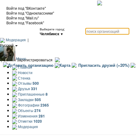
Войти под "ВКонтакте"
Войти под "Одноклассники"
Войти под "Mail.ru"
Войти под "Facebook"
Выберите город:
Челябинск
▼
Модерация
|
Русский
|
Еще
Меню
|
Войти / Зарегистрироваться
Добавить организацию
Карта
Пригласить друзей (+20%)
Главная
Новости
Стенка
Отзывы
500
Друзья
331
Приглашенные
8
Закладки
505
Фотографии
2365
Объекты
274
Изменения
281
Отметки
1020
Модерация