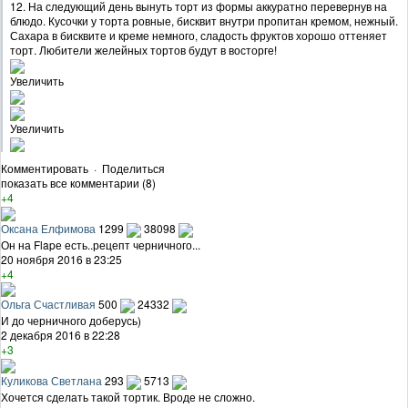
12. На следующий день вынуть торт из формы аккуратно перевернув на
блюдо. Кусочки у торта ровные, бисквит внутри пропитан кремом, нежный.
Сахара в бисквите и креме немного, сладость фруктов хорошо оттеняет
торт. Любители желейных тортов будут в восторге!
Увеличить
Увеличить
Комментировать
·
Поделиться
показать все комментарии (8)
+4
Оксана Елфимова
1299
38098
Он на Flapе есть..рецепт черничного...
20 ноября 2016 в 23:25
+4
Ольга Счастливая
500
24332
И до черничного доберусь)
2 декабря 2016 в 22:28
+3
Куликова Светлана
293
5713
Хочется сделать такой тортик. Вроде не сложно.