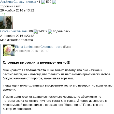
Альбина Салахутдинова
41
590
хороший сайт
26 ноября 2016 в 13:32
+11
Ольга Счастливая
500
24332
поделилась
21 ноября 2016 в 23:42
Моё любимое тесто!:))
Elena Lenina
про
Слоеное тесто
(Еда)
21 ноября 2016 в 00:17
Слоеные пирожки и печенье- легко!!!
Мне нравится
слоеное тесто
. И не только потому, что оно нежное и
рассыпается, но и потому, что готовить из него можно практически любое
блюдо: начиная от пирогов, заканчивая тортами.
и еще один плюс- храниться в морозилке тесто это невероятно количество
времени.
У меня один кусочек хранился несколько месяцев, но абсолютно не
потерял своих качеств отличного теста для торта. И через девяносто с
лишним дней превратился в прекрасного "Наполеона".Готовлю я его
быстрым способом.