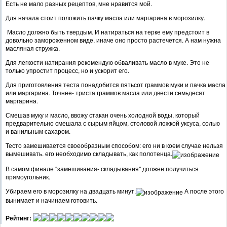
Есть не мало разных рецептов, мне нравится мой.
Для начала стоит положить пачку масла или маргарина в морозилку.
Масло должно быть твердым. И натираться на терке ему предстоит в
довольно замороженном виде, иначе оно просто растечется. А нам нужна
масляная стружка.
Для легкости натирания рекомендую обваливать масло в муке. Это не
только упростит процесс, но и ускорит его.
Для приготовления теста понадобится пятьсот граммов муки и пачка масла
или маргарина. Точнее- триста граммов масла или двести семьдесят
маргарина.
Смешав муку и масло, ввожу стакан очень холодной воды, который
предварительно смешала с сырым яйцом, столовой ложкой уксуса, солью
и ванильным сахаром.
Тесто замешивается своеобразным способом: его ни в коем случае нельзя
вымешивать. его необходимо складывать, как полотенца.
В самом финале "замешивания- складывания" должен получиться
прямоугольник.
Убираем его в морозилку на двадцать минут.
А после этого
вынимает и начинаем готовить.
Рейтинг: