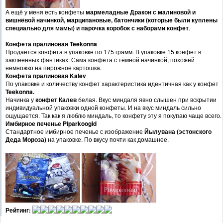
А ещё у меня есть конфеты
мармеладные Дракон с малиновой и
вишнёвой начинкой, марципановые, батончики (которые были куплены
специально для мамы) и парочка коробок
с наборами конфет
.
Конфета пралиновая Teekonna
Продаётся конфета в упаковке по 175 грамм. В упаковке 15 конфет в
заклеенных фантиках. Сама конфета с тёмной начинкой, похожей
немножко на пирожное картошка.
Конфета пралиновая
Kalev
По упаковке и количеству конфет характеристика идентичная как у конфет
Teekonna.
Начинка у
конфет Калев
белая. Вкус миндаля явно слышен при вскрытии
индивидуальной упаковки одной конфеты. И на вкус миндаль сильно
ощущается. Так как я люблю миндаль, то конфету эту я покупаю чаще всего.
Имбирное печенье Piparkoogid
Стандартное имбирное печенье с изображение
Йылувана (эстонского
Деда Мороза)
на упаковке. По вкусу почти как домашнее.
Рейтинг: