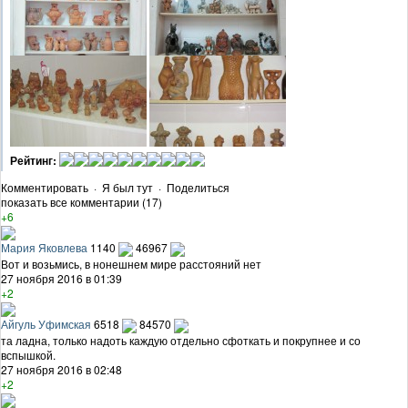
Рейтинг:
Комментировать
·
Я был тут
·
Поделиться
показать все комментарии (17)
+6
Мария Яковлева
1140
46967
Вот и возьмись, в нонешнем мире расстояний нет
27 ноября 2016 в 01:39
+2
Айгуль Уфимская
6518
84570
та ладна, только надоть каждую отдельно сфоткать и покрупнее и со
вспышкой.
27 ноября 2016 в 02:48
+2