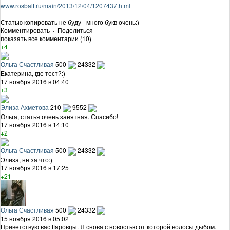
www.rosbalt.ru/main/2013/12/04/1207437.html
Статью копировать не буду - много букв очень:)
Комментировать
·
Поделиться
показать все комментарии (10)
+4
Ольга Счастливая
500
24332
Екатерина, где тест?:)
17 ноября 2016 в 04:40
+3
Элиза Ахметова
210
9552
Ольга, статья очень занятная. Спасибо!
17 ноября 2016 в 14:10
+2
Ольга Счастливая
500
24332
Элиза, не за что:)
17 ноября 2016 в 17:25
+21
Ольга Счастливая
500
24332
15 ноября 2016 в 05:02
Приветствую вас flapовцы. Я снова с новостью от которой волосы дыбом.