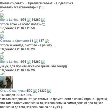
Комментировать
·
Нравится объект
·
Поделиться
показать все комментарии (13)
+1
Elena Lenina
1976
66269
Утром тоже не особо полезно))
17 декабря 2016 в 20:50
+3
Светлана Фроленко
11
137
Утром и некогда, быстрее на работу....
18 декабря 2016 в 00:23
+2
Elena Lenina
1976
66269
Да уж, для вкусняшек самое время- это вечер))
18 декабря 2016 в 02:20
+23
Ольга Счастливая
500
24332
16 ноября 2016 в 03:49
Читала сегодня занятную статью - о грамотности в нашей стране. Грустно,
что там о многом написано то, как оно есть на самом деле (я про то, что
написано до того, как речь зашла об СДВГ).