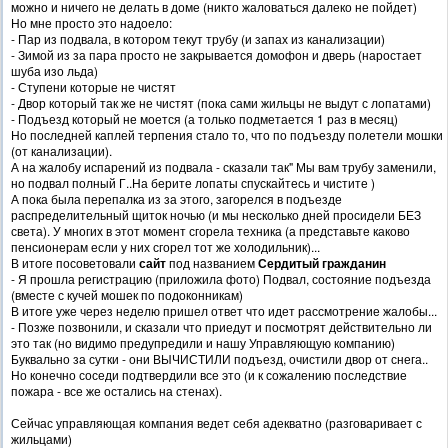
можно и ничего не делать в доме (никто жаловаться далеко не пойдет)
Но мне просто это надоело:
- Пар из подвала, в котором текут трубу (и запах из канализации)
- Зимой из за пара просто не закрывается домофон и дверь (наростает
шуба изо льда)
- Ступени которые не чистят
- Двор который так же не чистят (пока сами жильцы не выдут с лопатами)
- Подъезд который не моется (а только подметается 1 раз в месяц)
Но последней каплей терпения стало то, что по подъезду полетели мошки
(от канализации).
А на жалобу испарений из подвала - сказали так" Мы вам трубу заменили,
но подвал полный Г..На берите лопаты спускайтесь и чистите )
А пока была перепалка из за этого, загорелся в подъезде
распределительный щиток ночью (и мы несколько дней просидели БЕЗ
света). У многих в этот момент сгорела техника (а представьте каково
пенсионерам если у них сгорел тот же холодильник)...
В итоге посоветовали
сайт
под названием
Сердитый гражданин
- Я прошла регистрацию (приложила фото) Подвал, состояние подъезда
(вместе с кучей мошек по подоконникам)
В итоге уже через неделю пришел ответ что идет рассмотрение жалобы...
- Позже позвонили, и сказали что приедут и посмотрят действительно ли
это так (но видимо предупредили и нашу Управляющую компанию)
Буквально за сутки - они ВЫЧИСТИЛИ подъезд, очистили двор от снега..
Но конечно соседи подтвердили все это (и к сожалению последствие
пожара - все же остались на стенах).
Сейчас управляющая компания ведет себя адекватно (разговаривает с
жильцами)