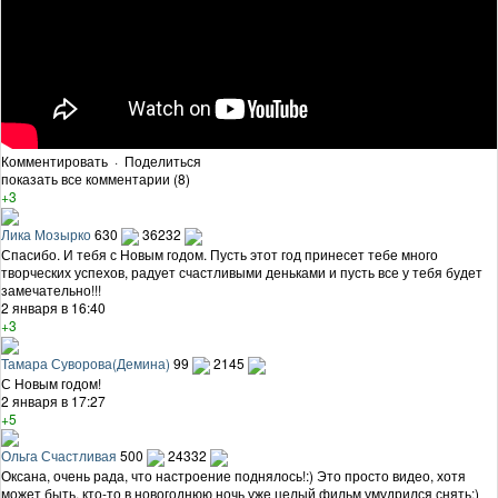
Комментировать
·
Поделиться
показать все комментарии (8)
+3
Лика Мозырко
630
36232
Спасибо. И тебя с Новым годом. Пусть этот год принесет тебе много
творческих успехов, радует счастливыми деньками и пусть все у тебя будет
замечательно!!!
2 января в 16:40
+3
Тамара Суворова(Демина)
99
2145
С Новым годом!
2 января в 17:27
+5
Ольга Счастливая
500
24332
Оксана, очень рада, что настроение поднялось!:) Это просто видео, хотя
может быть, кто-то в новогоднюю ночь уже целый фильм умудрился снять:)