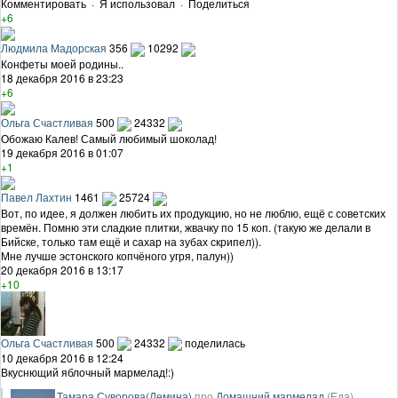
Комментировать
·
Я использовал
·
Поделиться
+6
Людмила Мадорская
356
10292
Конфеты моей родины..
18 декабря 2016 в 23:23
+6
Ольга Счастливая
500
24332
Обожаю Калев! Самый любимый шоколад!
19 декабря 2016 в 01:07
+1
Павел Лахтин
1461
25724
Вот, по идее, я должен любить их продукцию, но не люблю, ещё с советских
времён. Помню эти сладкие плитки, жвачку по 15 коп. (такую же делали в
Бийске, только там ещё и сахар на зубах скрипел)).
Мне лучше эстонского копчёного угря, палун))
20 декабря 2016 в 13:17
+10
Ольга Счастливая
500
24332
поделилась
10 декабря 2016 в 12:24
Вкуснющий яблочный мармелад!:)
Тамара Суворова(Демина)
про
Домашний мармелад
(Еда)