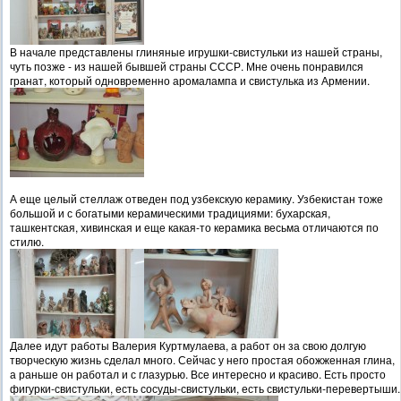
В начале представлены глиняные игрушки-свистульки из нашей страны,
чуть позже - из нашей бывшей страны СССР. Мне очень понравился
гранат, который одновременно аромалампа и свистулька из Армении.
А еще целый стеллаж отведен под узбекскую керамику. Узбекистан тоже
большой и с богатыми керамическими традициями: бухарская,
ташкентская, хивинская и еще какая-то керамика весьма отличаются по
стилю.
Далее идут работы Валерия Куртмулаева, а работ он за свою долгую
творческую жизнь сделал много. Сейчас у него простая обожженная глина,
а раньше он работал и с глазурью. Все интересно и красиво. Есть просто
фигурки-свистульки, есть сосуды-свистульки, есть свистульки-перевертыши.