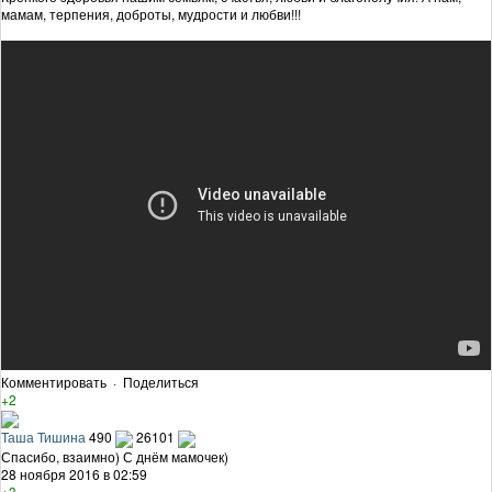
мамам, терпения, доброты, мудрости и любви!!!
Комментировать
·
Поделиться
+2
Таша Тишина
490
26101
Спасибо, взаимно) С днём мамочек)
28 ноября 2016 в 02:59
+3