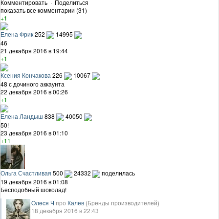
Комментировать
·
Поделиться
показать все комментарии (31)
+1
Елена Фрик
252
14995
46
21 декабря 2016 в 19:44
+1
Ксения Кончакова
226
10067
48 с дочиного аккаунта
22 декабря 2016 в 00:26
+1
Елена Ландыш
838
40050
50!
23 декабря 2016 в 01:10
+11
Ольга Счастливая
500
24332
поделилась
19 декабря 2016 в 01:08
Бесподобный шоколад!
Oлecя Ч
про
Калев
(Бренды производителей)
18 декабря 2016 в 22:43