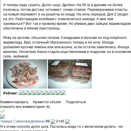
А теперь надо сушить. Долго сушу. Дробно. На 50 гр в духовке не более
получаса, потом достаю, остывает, снова ставлю. Переворачиваю пласты
на новый пергамент и на решетку их кладу. На ночь перерыв. Дня 2 уходит
на это. Работающим хозяйкам с этим возиться некогда. А мне чем
заниматься? Вот так и провожу время. Но убиваю двух зайцев: мармеладом
обеспечена и яблоки пристроены.
Режу на кусочки, обсыпаю песком. Складываю в баночки из-под покупного
мармелада. Вкус отличный! Магазинного теперь и не хочу. Иногда
добавляю кусочки лимона или апельсина, если остатки завалялись. Иногда
ванилин. Несколько банок отдала родственникам и подругам, но в основном
себе, любимой.
Рейтинг:
Комментировать
·
Нравится объект
·
Поделиться
показать все комментарии (4)
+7
Тамара Суворова(Демина)
99
2145
Я к этому способу долго шла. Пыталась когда-то с желатином делать - не
получилось. А этот плотный.