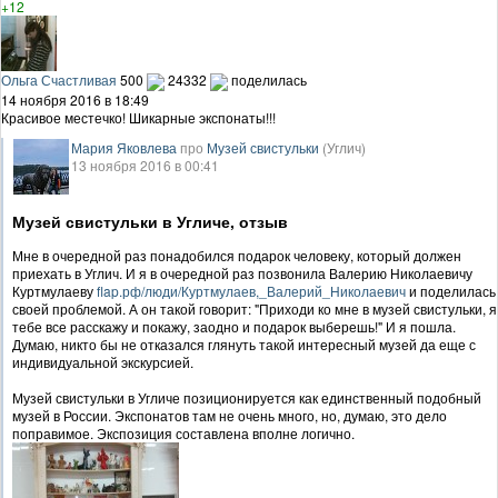
+12
Ольга Счастливая
500
24332
поделилась
14 ноября 2016 в 18:49
Красивое местечко! Шикарные экспонаты!!!
Мария Яковлева
про
Музей свистульки
(Углич)
13 ноября 2016 в 00:41
Музей свистульки в Угличе, отзыв
Мне в очередной раз понадобился подарок человеку, который должен
приехать в Углич. И я в очередной раз позвонила Валерию Николаевичу
Куртмулаеву
flap.рф/люди/Куртмулаев,_Валерий_Николаевич
и поделилась
своей проблемой. А он такой говорит: "Приходи ко мне в музей свистульки, я
тебе все расскажу и покажу, заодно и подарок выберешь!" И я пошла.
Думаю, никто бы не отказался глянуть такой интересный музей да еще с
индивидуальной экскурсией.
Музей свистульки в Угличе позиционируется как единственный подобный
музей в России. Экспонатов там не очень много, но, думаю, это дело
поправимое. Экспозиция составлена вполне логично.