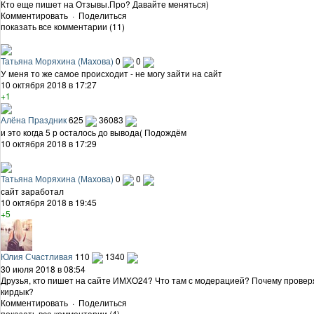
Кто еще пишет на Отзывы.Про? Давайте меняться)
Комментировать
·
Поделиться
показать все комментарии (11)
Татьяна Моряхина (Махова)
0
0
У меня то же самое происходит - не могу зайти на сайт
10 октября 2018 в 17:27
+1
Алёна Праздник
625
36083
и это когда 5 р осталось до вывода( Подождём
10 октября 2018 в 17:29
Татьяна Моряхина (Махова)
0
0
сайт заработал
10 октября 2018 в 19:45
+5
Юлия Счастливая
110
1340
30 июля 2018 в 08:54
Друзья, кто пишет на сайте ИМХО24? Что там с модерацией? Почему проверя
кирдык?
Комментировать
·
Поделиться
показать все комментарии (4)