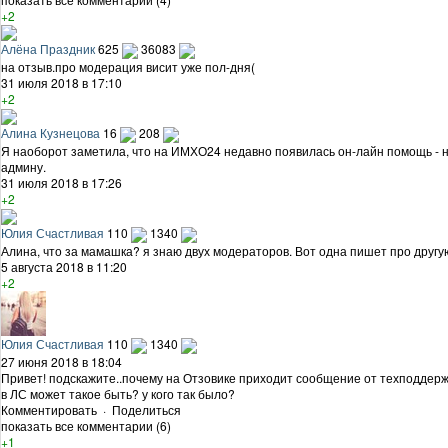
+2
Алёна Праздник
625
36083
на отзыв.про модерация висит уже пол-дня(
31 июля 2018 в 17:10
+2
Алина Кузнецова
16
208
Я наоборот заметила, что на ИМХО24 недавно появилась он-лайн помощь - н
админу.
31 июля 2018 в 17:26
+2
Юлия Счастливая
110
1340
Алина, что за мамашка? я знаю двух модераторов. Вот одна пишет про другую
5 августа 2018 в 11:20
+2
Юлия Счастливая
110
1340
27 июня 2018 в 18:04
Привет! подскажите..почему на Отзовике приходит сообщение от техподдерж
в ЛС может такое быть? у кого так было?
Комментировать
·
Поделиться
показать все комментарии (6)
+1