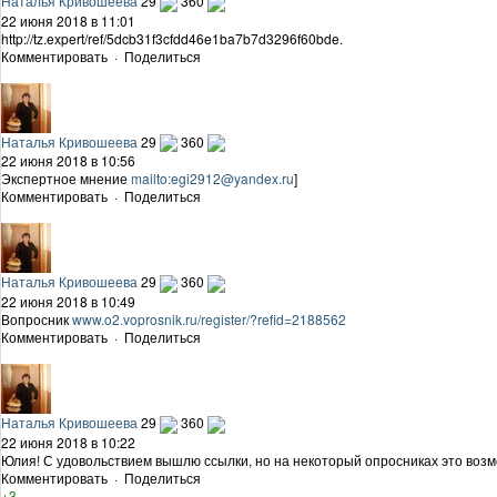
Наталья Кривошеева
29
360
22 июня 2018 в 11:01
http://tz.expert/ref/5dcb31f3cfdd46e1ba7b7d3296f60bde.
Комментировать
·
Поделиться
Наталья Кривошеева
29
360
22 июня 2018 в 10:56
Экспертное мнение
mailto:
egi2912@yandex.ru
]
Комментировать
·
Поделиться
Наталья Кривошеева
29
360
22 июня 2018 в 10:49
Вопросник
www.o2.voprosnik.ru/register/?refid=2188562
Комментировать
·
Поделиться
Наталья Кривошеева
29
360
22 июня 2018 в 10:22
Юлия! С удовольствием вышлю ссылки, но на некоторый опросниках это возмо
Комментировать
·
Поделиться
+3