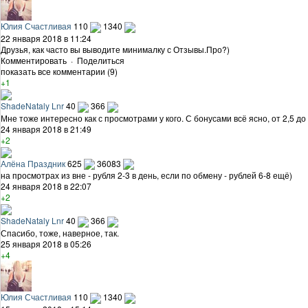
Юлия Счастливая
110
1340
22 января 2018 в 11:24
Друзья, как часто вы выводите минималку с Отзывы.Про?)
Комментировать
·
Поделиться
показать все комментарии (9)
+1
ShadeNataly Lnr
40
366
Мне тоже интересно как с просмотрами у кого. С бонусами всё ясно, от 2,5 до 
24 января 2018 в 21:49
+2
Алёна Праздник
625
36083
на просмотрах из вне - рубля 2-3 в день, если по обмену - рублей 6-8 ещё)
24 января 2018 в 22:07
+2
ShadeNataly Lnr
40
366
Спасибо, тоже, наверное, так.
25 января 2018 в 05:26
+4
Юлия Счастливая
110
1340