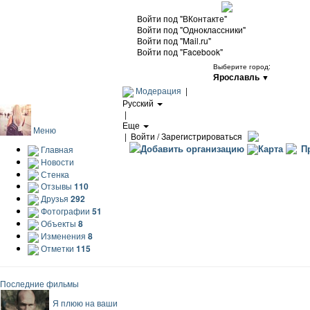
Войти под "ВКонтакте"
Войти под "Одноклассники"
Войти под "Mail.ru"
Войти под "Facebook"
Выберите город:
Ярославль
▼
Модерация
|
Русский
|
Еще
Меню
|
Войти / Зарегистрироваться
Добавить организацию
Карта
Пр
Главная
Новости
Стенка
Отзывы
110
Друзья
292
Фотографии
51
Объекты
8
Изменения
8
Отметки
115
Последние фильмы
Я плюю на ваши