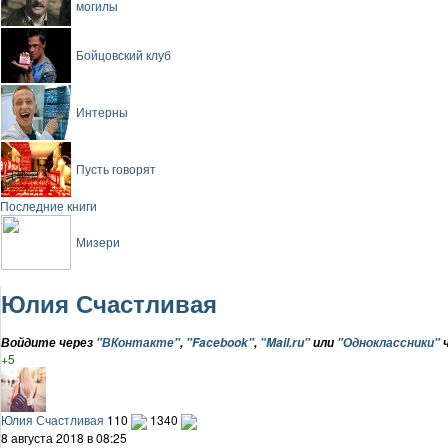
могилы
Бойцовский клуб
Интерны
Пусть говорят
Последние книги
Мизери
Юлия Счастливая
Войдите через
"ВКонтакте"
,
"Facebook"
,
"Mail.ru"
или
"Одноклассники"
ч
+5
Юлия Счастливая
110
1340
8 августа 2018 в 08:25