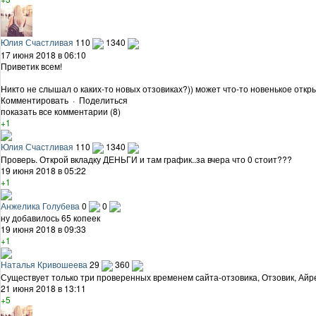
Юлия Счастливая
110
1340
17 июня 2018 в 06:10
Приветик всем!
Никто не слышал о каких-то новых отзовиках?)) может что-то новенькое откр
Комментировать
·
Поделиться
показать все комментарии (8)
+1
Юлия Счастливая
110
1340
Проверь. Открой вкладку ДЕНЬГИ и там график..за вчера что 0 стоит???
19 июня 2018 в 05:22
+1
Анжелика Голубева
0
0
ну добавилось 65 копеек
19 июня 2018 в 09:33
+1
Наталья Кривошеева
29
360
Существует только три проверенных временем сайта-отзовика, Отзовик, Айр
21 июня 2018 в 13:11
+5