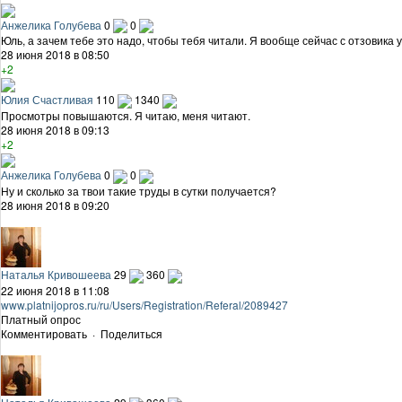
Анжелика Голубева
0
0
Юль, а зачем тебе это надо, чтобы тебя читали. Я вообще сейчас с отзовика
28 июня 2018 в 08:50
+2
Юлия Счастливая
110
1340
Просмотры повышаются. Я читаю, меня читают.
28 июня 2018 в 09:13
+2
Анжелика Голубева
0
0
Ну и сколько за твои такие труды в сутки получается?
28 июня 2018 в 09:20
Наталья Кривошеева
29
360
22 июня 2018 в 11:08
www.platnijopros.ru/ru/Users/Registration/Referal/2089427
Платный опрос
Комментировать
·
Поделиться