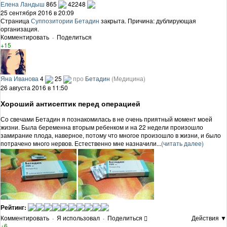
Елена Ландыш
865
42248
25 сентября 2016 в 20:09
Страница
Суппозитории Бетадин
закрыта. Причина: дублирующая
организация.
Комментировать
·
Поделиться
+15
Яна Иванова
4
25
про
Бетадин
(Медицина)
26 августа 2016 в 11:50
Хороший антисептик перед операцией
Со свечами Бетадин я познакомилась в не очень приятный момент моей
жизни. Была беременна вторым ребенком и на 22 недели произошло
замирание плода, наверное, потому что многое произошло в жизни, и было
потрачено много нервов. Естественно мне назначили...
(читать далее)
Рейтинг:
Комментировать
·
Я использовал
·
Поделиться
Действия ▼
+6