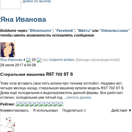
Демон по вызову
Яна Иванова
Войдите через
"ВКонтакте"
,
"Facebook"
,
"Mail.ru"
или
"Одноклассники"
чтобы иметь возможность оставлять сообщения.
Яна Иванова
4
25
про
hotpoint-ariston
(Бренды производителей)
26 июля 2017 в 04:38
Стиральная машинка RST 702 ST S
Тоже хочу вставить свои пять копеек про технику хотпойнт. Недавно вот,
четыре месяца назад, стиральную машинку купили модель RST 702 ST S.
Дома ещё холодильник и водонагреватель данной фирмы. Все работает
отлично, холодильник уже пятый год, ...
(читать далее)
Рейтинг:
Комментировать
·
Я использовал
·
Поделиться
Действия ▼