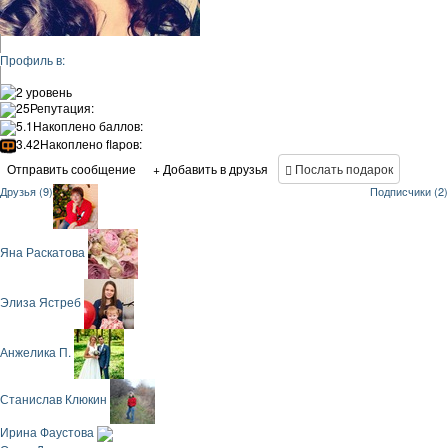
Профиль в:
2 уровень
25
Репутация:
5.1
Накоплено баллов:
3.42
Накоплено flapов:
Отправить сообщение
+ Добавить в друзья
Послать подарок
Друзья (9)
Подписчики (2)
Яна Раскатова
Элиза Ястреб
Анжелика П.
Станислав Клюкин
Ирина Фаустова