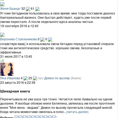
Женя Брандт
32
61
Я тоже бетадином пользовалась в свое время, мне тогда поставили диагноз
бактериальный вагиноз. Они быстро действуют, зудеть уже после первой
свечки перестало. А после недельного курса анализы чистые.
19 сентября 2016 в 12:40
Вероника Стрельникова
0
0
сочувствую вам(( я использовала свечи бетадин перед установкой спирали
тоже как антисептическое средство. хорошие свечки, безопасные и
эффективные
31 июля 2017 в 13:45
+5
Яна Иванова
4
25
про
Демон по вызову
(Книги)
23 августа 2016 в 22:39
Шикарная книга
Перечитывала её уже раза три точно. Читается легко буквально на одном
дыхании. Я вообще обожаю книги Белянина, увлеклась им после прочтения
книги "Моя жена - ведьма". Демон по вызову прочитала следующей книгой.
Когда читала моментами смеялась в голос...
(читать далее)
Рейтинг: