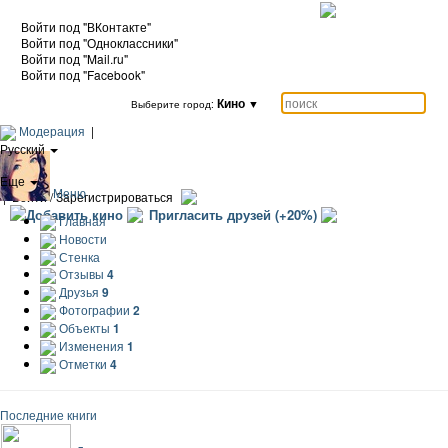
Войти под "ВКонтакте"
Войти под "Одноклассники"
Войти под "Mail.ru"
Войти под "Facebook"
Кино
▼
Выберите город:
Модерация
|
Русский
|
Еще
Меню
|
Войти / Зарегистрироваться
Добавить кино
Пригласить друзей (+20%)
Главная
Новости
Стенка
Отзывы
4
Друзья
9
Фотографии
2
Объекты
1
Изменения
1
Отметки
4
Последние книги