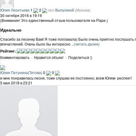
Юлия Леонтьева
1
2
про
Выпускной
(Музыка)
30 октября 2016 в 19:19
(Внимание! Это единственный отзыв пользователя на Flapе.)
Идеально
Спасибо за песенку Вам! Я тоже поплакала) Было очень приятно послушать 
впечатлений. Очень было бы интересно ...
(читать далее)
Рейтинг:
Комментировать
·
Нравится объект
·
Поделиться
Юлия Петунина(Титова)
0
0
и мне понравилась песня, тоже слушаю ее постоянно, всем Юлям- респект!
5 мая 2018 в 23:21