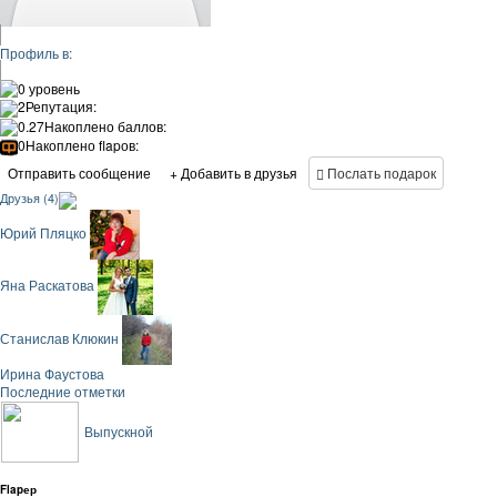
Профиль в:
0 уровень
2
Репутация:
0.27
Накоплено баллов:
0
Накоплено flapов:
Отправить сообщение
+ Добавить в друзья
Послать подарок
Друзья (4)
Юрий Пляцко
Яна Раскатова
Станислав Клюкин
Ирина Фаустова
Последние отметки
Выпускной
Flapер