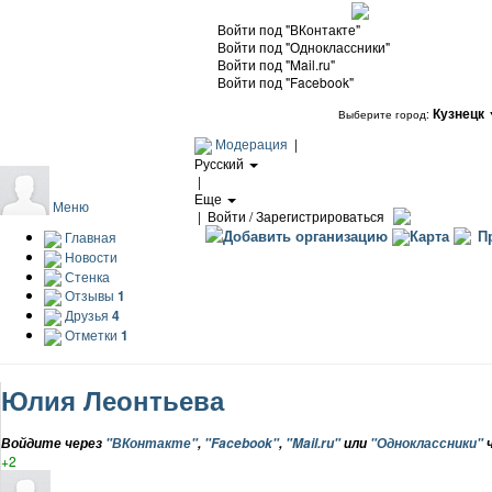
Войти под "ВКонтакте"
Войти под "Одноклассники"
Войти под "Mail.ru"
Войти под "Facebook"
Кузнецк
Выберите город:
Модерация
|
Русский
|
Еще
Меню
|
Войти / Зарегистрироваться
Добавить организацию
Карта
Пр
Главная
Новости
Стенка
Отзывы
1
Друзья
4
Отметки
1
Юлия Леонтьева
Войдите через
"ВКонтакте"
,
"Facebook"
,
"Mail.ru"
или
"Одноклассники"
ч
+2