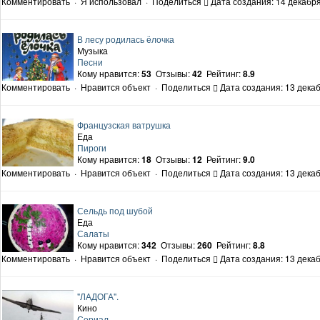
Комментировать
·
Я использовал
·
Поделиться
Дата создания: 14 декабря
В лесу родилась ёлочка
Музыка
Песни
Кому нравится:
53
Отзывы:
42
Рейтинг:
8.9
Комментировать
·
Нравится объект
·
Поделиться
Дата создания: 13 декаб
Французская ватрушка
Еда
Пироги
Кому нравится:
18
Отзывы:
12
Рейтинг:
9.0
Комментировать
·
Нравится объект
·
Поделиться
Дата создания: 13 декаб
Сельдь под шубой
Еда
Салаты
Кому нравится:
342
Отзывы:
260
Рейтинг:
8.8
Комментировать
·
Нравится объект
·
Поделиться
Дата создания: 13 декаб
"ЛАДОГА".
Кино
Сериал