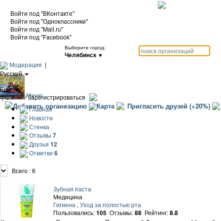
Войти под "ВКонтакте"
Войти под "Одноклассники"
Войти под "Mail.ru"
Войти под "Facebook"
Выберите город:
Челябинск
▼
Модерация
|
Русский
|
Еще
Меню
|
Войти / Зарегистрироваться
Добавить организацию
Карта
Пригласить друзей (+20%)
Главная
Новости
Стенка
Отзывы
7
Друзья
12
Отметки
6
Всего : 6
Зубная паста
Медицина
Гигиена
,
Уход за полостью рта
Пользовались:
105
Отзывы:
88
Рейтинг:
8.8