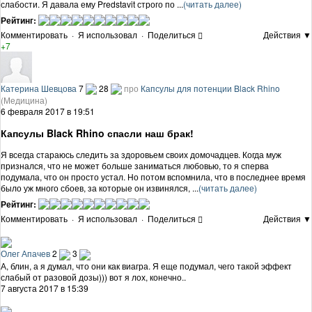
слабости. Я давала ему Predstavit строго по ...
(читать далее)
Рейтинг:
Комментировать
·
Я использовал
·
Поделиться
Действия ▼
+7
Катерина Шевцова
7
28
про
Капсулы для потенции Black Rhino
(Медицина)
6 февраля 2017 в 19:51
Капсулы Black Rhino спасли наш брак!
Я всегда стараюсь следить за здоровьем своих домочадцев. Когда муж
признался, что не может больше заниматься любовью, то я сперва
подумала, что он просто устал. Но потом вспомнила, что в последнее время
было уж много сбоев, за которые он извинялся, ...
(читать далее)
Рейтинг:
Комментировать
·
Я использовал
·
Поделиться
Действия ▼
Олег Апачев
2
3
А, блин, а я думал, что они как виагра. Я еще подумал, чего такой эффект
слабый от разовой дозы))) вот я лох, конечно..
7 августа 2017 в 15:39