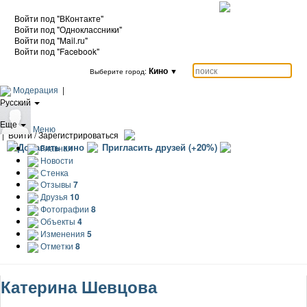
Войти под "ВКонтакте"
Войти под "Одноклассники"
Войти под "Mail.ru"
Войти под "Facebook"
Кино
▼
Выберите город:
Модерация
|
Русский
|
Еще
Меню
|
Войти / Зарегистрироваться
Добавить кино
Пригласить друзей (+20%)
Главная
Новости
Стенка
Отзывы
7
Друзья
10
Фотографии
8
Объекты
4
Изменения
5
Отметки
8
Катерина Шевцова