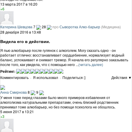
13 марта 2017 в 16:20
+6
Катерина Шевцова
7
28
про
Сыворотка Алко-барьер
(Медицина)
28 декабря 2016 в 13:48
Видела его в действии.
Я пью алкобарьер после гулянок с алкоголем. Могу сказать одно - он
работает отлично: восстанавливает сердцебиение, нормализует водный
баланс, успокаивает и снимает тремор. Я начала его регулярно заказывать
после того, как увидела, что с помощью него ...
(читать далее)
Рейтинг:
Комментировать
·
Я использовал
·
Поделиться
Действия ▼
Анна Смирнова
8
9
У меня тоже перед глазами было много примеров избавления от
алкоголизма натуральными препаратами, очень близкий родственник
принимал тоже алкобарьер, но без помощи психолога не обошлось.
5 июня 2017 в 13:21
+3