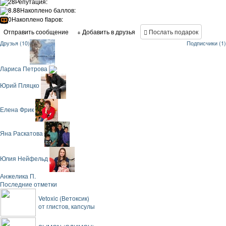
28
Репутация:
8.88
Накоплено баллов:
0
Накоплено flapов:
Отправить сообщение
+ Добавить в друзья
Послать подарок
Друзья (10)
Подписчики (1)
Лариса Петрова
Юрий Пляцко
Елена Фрик
Яна Раскатова
Юлия Нейфельд
Анжелика П.
Последние отметки
Vetoxic (Ветоксик)
от глистов, капсулы