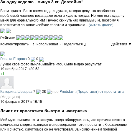
За одну неделю - минус 3 кг. Достойно!
Всем привет. В это время года, я думаю, каждая девушка озабочена
проблемой лишнего веса, даже если и худеть некуда. Но мне есть куда - у
меня для нормального ИМТ нужно скинуть как минимум 8 кг, поэтому я
плотнячком занялась сейчас спортом и принимаю ...
(читать далее)
Рейтинг:
Комментировать
·
Я использовал
·
Поделиться
Действия ▼
Рената Егорова
0
0
Лучше своё фото выклабывайте чтоб было видно результат
19 ноября 2017 в 20:53
+1
Катерина Шевцова
7
28
про
Predstavit (Представит) от простатита
(Медицина)
10 февраля 2017 в 16:15
Лечит от простатита быстро и наверняка
Мой муж принимал эти капсулы, когда обнаружилось, что причина низкого
количества сперматозоидов в спермограмме - это простатит. К сожалению
или к счастью, симптомов он не чувствовал. За исключением половой