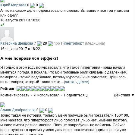
Юрий Мирзаев
0
0
А что на самом деле подействовало и сколько Вы выпили все три упаковки
или одну?
18 августа 2017 в 18:26
+5
Катерина Шевцова
7
28
про
Гипертофорт
(Медицина)
16 января 2017 в 18:22
А мне понравился эффект!
Я только в этом году почувствовала, что такое гипертония - когда начала
меняться погода, я поняла, что мои головные боли связаны с давлением,
померила - точно подскочило, потому нурофен и не помогает. Пришлось
пить тенорик, который тааак резко ...
(читать далее)
Рейтинг:
Комментировать
·
Я использовал
·
Поделиться
Действия ▼
Алина Джабраилова
0
0
Точно такая же история, только у меня получше были показатели 150/100.
Мне кажется, что гипертофорт либо помогает, либо нет. Именно поэтому
многие имеют разное мнение. Пока не попробуешь не поймешь. Сейчас
после курсового приема у меня давление практически нормальное и уже
полгода не поднимается.