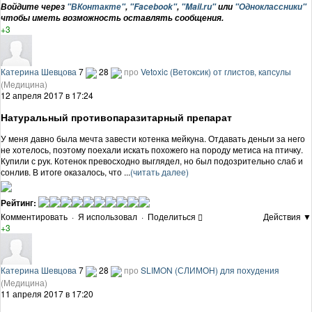
Войдите через
"ВКонтакте"
,
"Facebook"
,
"Mail.ru"
или
"Одноклассники"
чтобы иметь возможность оставлять сообщения.
+3
Катерина Шевцова
7
28
про
Vetoxic (Ветоксик) от глистов, капсулы
(Медицина)
12 апреля 2017 в 17:24
Натуральный противопаразитарный препарат
У меня давно была мечта завести котенка мейкуна. Отдавать деньги за него
не хотелось, поэтому поехали искать похожего на породу метиса на птичку.
Купили с рук. Котенок превосходно выглядел, но был подозрительно слаб и
сонлив. В итоге оказалось, что ...
(читать далее)
Рейтинг:
Комментировать
·
Я использовал
·
Поделиться
Действия ▼
+3
Катерина Шевцова
7
28
про
SLIMON (СЛИМОН) для похудения
(Медицина)
11 апреля 2017 в 17:20