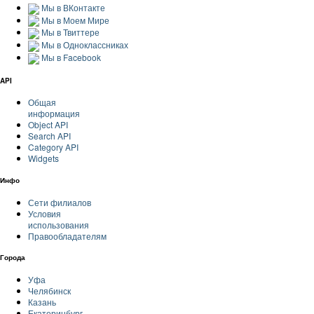
Мы в ВКонтакте
Мы в Моем Мире
Мы в Твиттере
Мы в Одноклассниках
Мы в Facebook
API
Общая
информация
Object API
Search API
Category API
Widgets
Инфо
Сети филиалов
Условия
использования
Правообладателям
Города
Уфа
Челябинск
Казань
Екатеринбург