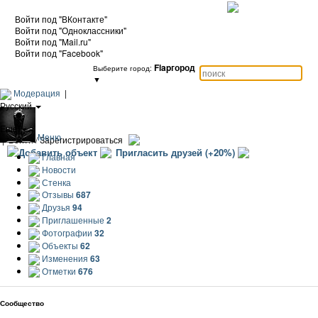
Войти под "ВКонтакте"
Войти под "Одноклассники"
Войти под "Mail.ru"
Войти под "Facebook"
Flapгород
Выберите город:
▼
Модерация
|
Русский
|
Еще
Меню
|
Войти / Зарегистрироваться
Добавить объект
Пригласить друзей (+20%)
Главная
Новости
Стенка
Отзывы
687
Друзья
94
Приглашенные
2
Фотографии
32
Объекты
62
Изменения
63
Отметки
676
Сообщество