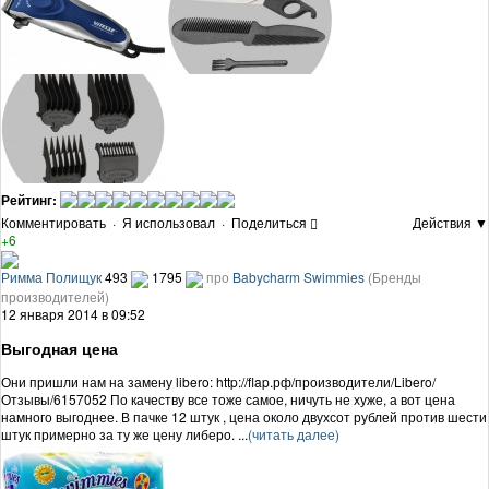
Рейтинг:
Комментировать
·
Я использовал
·
Поделиться
Действия ▼
+6
Римма Полищук
493
1795
про
Babycharm Swimmies
(Бренды
производителей)
12 января 2014 в 09:52
Выгодная цена
Они пришли нам на замену libero: http://flap.рф/производители/Libero/
Отзывы/6157052 По качеству все тоже самое, ничуть не хуже, а вот цена
намного выгоднее. В пачке 12 штук , цена около двухсот рублей против шести
штук примерно за ту же цену либеро. ...
(читать далее)