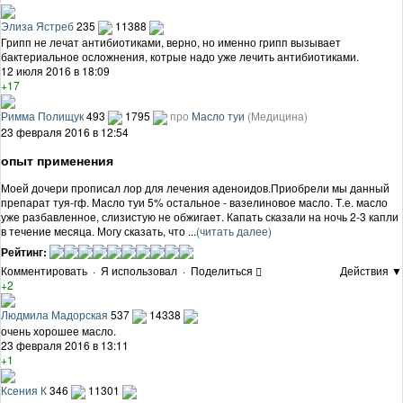
Элиза Ястреб
235
11388
Грипп не лечат антибиотиками, верно, но именно грипп вызывает
бактериальное осложнения, котрые надо уже лечить антибиотиками.
12 июля 2016 в 18:09
+17
Римма Полищук
493
1795
про
Масло туи
(Медицина)
23 февраля 2016 в 12:54
опыт применения
Моей дочери прописал лор для лечения аденоидов.Приобрели мы данный
препарат туя-гф. Масло туи 5% остальное - вазелиновое масло. Т.е. масло
уже разбавленное, слизистую не обжигает. Капать сказали на ночь 2-3 капли
в течение месяца. Могу сказать, что ...
(читать далее)
Рейтинг:
Комментировать
·
Я использовал
·
Поделиться
Действия ▼
+2
Людмила Мадорская
537
14338
очень хорошее масло.
23 февраля 2016 в 13:11
+1
Ксения К
346
11301