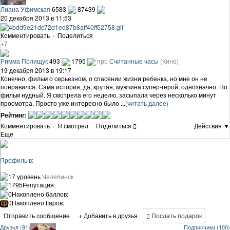
Лиана Уфимская
6583
87439
20 декабря 2013 в 11:53
Комментировать
·
Поделиться
+7
Римма Полищук
493
1795
про
Считанные часы
(Кино)
19 декабря 2013 в 19:17
Конечно, фильм о серьезном, о спасении жизни ребенка, но мне он не
понравился. Сама история, да, крутая, мужчина супер-герой, однозначно. Но
фильм нудный. Я смотрела его неделю, засыпала через несколько минут
просмотра. Просто уже интересно было ...
(читать далее)
Рейтинг:
Комментировать
·
Я смотрел
·
Поделиться
Действия ▼
Еще
Профиль в:
17 уровень
Челябинск
1795
Репутация:
0
Накоплено баллов:
0
Накоплено flapов:
Отправить сообщение
+ Добавить в друзья
Послать подарок
Друзья (91)
Подписчики (100)