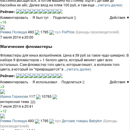
бассейна,высадиться, а потом машину на стоянку. Идти с детьми до
бассейна не айс. Далее вход на пляж 100 руб, и там еще ...
(читать далее)
Рейтинг:
Комментировать
·
Я был тут
·
Поделиться
Действия ▼
+16
Римма Полищук
493
1795
про
FixPrice
(Бренды производителей)
7 июля 2014 в 20:00
Магические фломастеры
Фломастеры для юных волшебников. Цена в 39 руб за такое чудо-шикарно. В
наборе 9 фломастеров + 1 белого цвета, который меняет цвет всех
остальных. Сам фломастер того цвета, которым пишет, а колпачок того
цвета, в который он "превращается" в ...
(читать далее)
Рейтинг:
Комментировать
·
Я использовал
·
Поделиться
Действия ▼
+3
Ирина Горюнова
117
10765
интересная тема :))))
7 июля 2014 в 20:41
+12
Римма Полищук
493
1795
про
Детские товары Babyton
(Бренды
производителей)