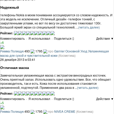
Надежный
телефоны Nokia в моем понимании ассоциируются со словом надежность. И
эта модель не исключение. Отличный дизайн -телефон тонкий, с
закругленными углами, но вот по весу он достаточно тяжеловат 130г.
Большой яркий экран со специальной технологией, ...
(читать далее)
Рейтинг:
Комментировать
·
Я использовал
·
Поделиться
Действия ▼
+6
Римма Полищук
493
1795
про
Garnier Основной Уход Увлажняющая
маска для сухой и чувствительной кожи
(Косметика)
26 декабря 2013 в 03:41
Отличная маска
Замечательная увлажняющая маска с экстрактом виноградных косточек.
Очень приятный запах. Использовать одно удовольствие. Все, что обещает
производитель, так и есть. Кожа после использования становится
увлажненной, подтянутой. Применения два раза в ...
(читать далее)
Рейтинг:
Комментировать
·
Я использовал
·
Поделиться
Действия ▼
+5
Римма Полищук
493
1795
про
NIVEA CREME
(Косметика)