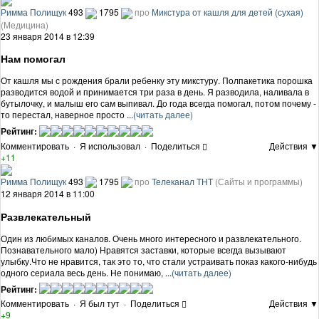
Римма Полищук
493
1795
про
Микстура от кашля для детей (сухая)
(Медицина)
23 января 2014 в 12:39
Нам помогал
От кашля мы с рождения брали ребенку эту микстуру. Полпакетика порошка
разводится водой и принимается три раза в день. Я разводила, наливала в
бутылочку, и малыш его сам выпивал. До года всегда помогал, потом почему -
то перестал, наверное просто ...
(читать далее)
Рейтинг:
Комментировать
·
Я использовал
·
Поделиться
Действия ▼
+11
Римма Полищук
493
1795
про
Телеканал ТНТ
(Сайты и программы)
12 января 2014 в 11:00
Развлекательный
Один из любимых каналов. Очень много интересного и развлекательного.
Познавательного мало) Нравятся заставки, которые всегда вызывают
улыбку.Что не нравится, так это то, что стали устраивать показ какого-нибудь
одного сериала весь день. Не понимаю, ...
(читать далее)
Рейтинг:
Комментировать
·
Я был тут
·
Поделиться
Действия ▼
+9