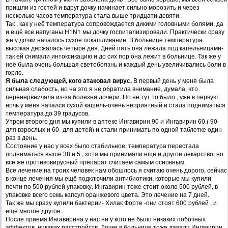
пришли из гостей и вдруг дочку начинает сильно морозить и через
несколько часов температура стала выше тридцати девяти.
Так , как у неё температура сопровождается дикими головными болями, да
и ещё все напуганы H1N1 мы дочку госпитализировали. Практически сразу
же у дочки началось сухое покашливание. В больнице температура
высокая держалась четыре дня. Дней пять она лежала под капельницами-
так ей снимали интоксикацию и до сих пор она лежит в больнице. Так же у
неё была очень большая светобоязнь и каждый день увеличивались боли в
горле.
Я была следующей, кого атаковал вирус.
В первый день у меня была
сильная слабость, но на это я не обратила внимание, думала, что
перенервничала из-за болезни дочери. Но не тут то было , уже в первую
ночь у меня начался сухой кашель-очень неприятный и стала подниматься
температура до 39 градусов.
Утром второго дня мы купили в аптеке Ингавирин 90 и Ингавирин 60.( 90-
для взрослых и 60- для детей) и стали принимать по одной таблетке один
раз в день.
Состояние у нас у всех было стабильное, температура перестала
подниматься выше 38 и 5 , хотя мы принимали ещё и другое лекарство, но
всё же противовирусный препарат считаем самым основным.
Всё лечение на троих человек нам обошлось я считаю очень дорого, сейчас
в конце лечения мы ещё подключили антибиотики, которые мы купили
почти по 500 рублей упаковку. Ингавирин тоже стоит около 500 рублей, в
упаковке всего семь капсул оранжевого цвета. Это лечение на 7 дней.
Так же мы сразу купили бактерии- Хилак Форте -они стоят 600 рублей , и
ещё многое другое.
После приёма Ингавирина у нас ни у кого не было никаких побочных
эффектов, никаких расстройств. Дочке в больнице тоже давали Ингавирин