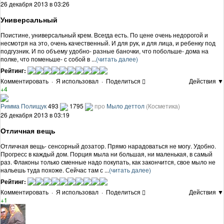
26 декабря 2013 в 03:26
Универсальный
Поистине, универсальный крем. Всегда есть. По цене очень недорогой и
несмотря на это, очень качественный. И для рук, и для лица, и ребенку под
подгузник. И по объему удобно- разные баночки, что побольше- дома на
полке, что поменьше- с собой в ...
(читать далее)
Рейтинг:
Комментировать
·
Я использовал
·
Поделиться
Действия ▼
+4
Римма Полищук
493
1795
про
Мыло деттол
(Косметика)
26 декабря 2013 в 03:19
Отличная вещь
Отличная вещь- сенсорный дозатор. Прямо нарадоваться не могу. Удобно.
Прогресс в каждый дом. Порция мыла ни большая, ни маленькая, в самый
раз. Флаконы только сменные надо покупать, как закончится, свое мыло не
нальешь туда похоже. Сейчас там с ...
(читать далее)
Рейтинг:
Комментировать
·
Я использовал
·
Поделиться
Действия ▼
+1