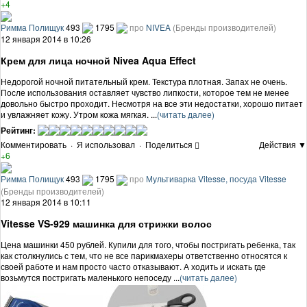
+4
Римма Полищук
493
1795
про
NIVEA
(Бренды производителей)
12 января 2014 в 10:26
Крем для лица ночной Nivea Aqua Effect
Недорогой ночной питательный крем. Текстура плотная. Запах не очень.
После использования оставляет чувство липкости, которое тем не менее
довольно быстро проходит. Несмотря на все эти недостатки, хорошо питает
и увлажняет кожу. Утром кожа мягкая. ...
(читать далее)
Рейтинг:
Комментировать
·
Я использовал
·
Поделиться
Действия ▼
+6
Римма Полищук
493
1795
про
Мультиварка Vitesse, посуда Vitesse
(Бренды производителей)
12 января 2014 в 10:11
Vitesse VS-929 машинка для стрижки волос
Цена машинки 450 рублей. Купили для того, чтобы постригать ребенка, так
как столкнулись с тем, что не все парикмахеры ответственно относятся к
своей работе и нам просто часто отказывают. А ходить и искать где
возьмутся постригать маленького непоседу ...
(читать далее)