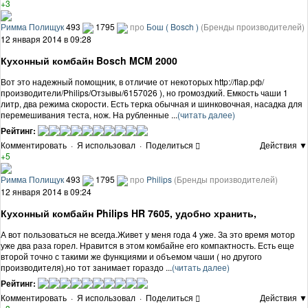
+3
Римма Полищук
493
1795
про
Бош ( Bosch )
(Бренды производителей)
12 января 2014 в 09:28
Кухонный комбайн Bosch MCM 2000
Вот это надежный помощник, в отличие от некоторых http://flap.рф/
производители/Philips/Отзывы/6157026 ), но громоздкий. Емкость чаши 1
литр, два режима скорости. Есть терка обычная и шинковочная, насадка для
перемешивания теста, нож. На рубленные ...
(читать далее)
Рейтинг:
Комментировать
·
Я использовал
·
Поделиться
Действия ▼
+5
Римма Полищук
493
1795
про
Philips
(Бренды производителей)
12 января 2014 в 09:24
Кухонный комбайн Philips HR 7605, удобно хранить,
А вот пользоваться не всегда.Живет у меня года 4 уже. За это время мотор
уже два раза горел. Нравится в этом комбайне его компактность. Есть еще
второй точно с такими же функциями и объемом чаши ( но другого
производителя),но тот занимает гораздо ...
(читать далее)
Рейтинг:
Комментировать
·
Я использовал
·
Поделиться
Действия ▼