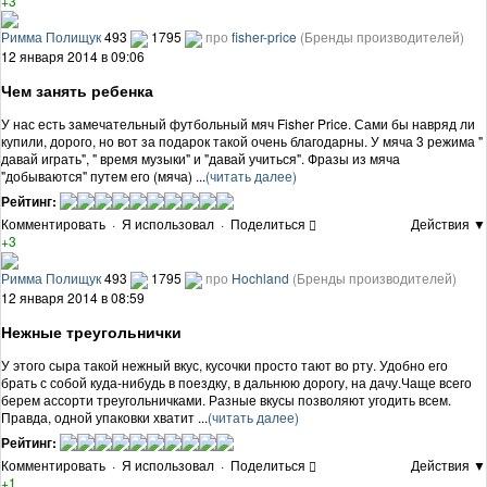
+3
Римма Полищук
493
1795
про
fisher-price
(Бренды производителей)
12 января 2014 в 09:06
Чем занять ребенка
У нас есть замечательный футбольный мяч Fisher Price. Сами бы навряд ли
купили, дорого, но вот за подарок такой очень благодарны. У мяча 3 режима "
давай играть", " время музыки" и "давай учиться". Фразы из мяча
"добываются" путем его (мяча) ...
(читать далее)
Рейтинг:
Комментировать
·
Я использовал
·
Поделиться
Действия ▼
+3
Римма Полищук
493
1795
про
Hochland
(Бренды производителей)
12 января 2014 в 08:59
Нежные треугольнички
У этого сыра такой нежный вкус, кусочки просто тают во рту. Удобно его
брать с собой куда-нибудь в поездку, в дальнюю дорогу, на дачу.Чаще всего
берем ассорти треугольничками. Разные вкусы позволяют угодить всем.
Правда, одной упаковки хватит ...
(читать далее)
Рейтинг:
Комментировать
·
Я использовал
·
Поделиться
Действия ▼
+1