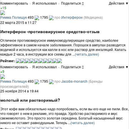
Комментировать
·
Я использовал
·
Поделиться
Действия ▼
+15
Римма Полищук
493
1795
про
Интерферон
(Медицина)
22 марта 2015 в 11:27
Интерферон -противовирусное средство-отзыв
Отличное противовирусное иммуномодулирующее средство, наиболее
эффективное в самом начале заболевания. Порошок в ампулах разводится
водичкой и используется как капли в нос или раствор для ингаляций. Капать
каждые 2 часа, в инструкции все схемы для ...
(читать далее)
Рейтинг:
Комментировать
·
Я использовал
·
Поделиться
Действия ▼
+9
Римма Полищук
493
1795
про
Jacobs-monarch
(Бренды
производителей)
25 ноября 2014 в 19:44
молотый или растворимый?
Этот кофе вам обязательно надо попробовать, если вы его еще не пили. Все,
что говорят о нем в рекламе, это правда. Удобство растворимого и вкус
свежемолотого. Это просто золотая середина. Богатый насыщенный вкус
никого не оставит равнодушным. Теперь ...
(читать далее)