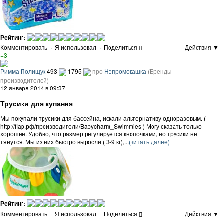
Рейтинг:
Комментировать
·
Я использовал
·
Поделиться
Действия ▼
+3
Римма Полищук
493
1795
про
Непромокашка
(Бренды
производителей)
12 января 2014 в 09:37
Трусики для купания
Мы покупали трусики для бассейна, искали альтернативу одноразовым. (
http://flap.рф/производители/Babycharm_Swimmies ) Могу сказать только
хорошее. Удобно, что размер регулируется кнопочками, но трусики не
тянутся. Мы из них быстро выросли ( 3-9 кг),...
(читать далее)
Рейтинг:
Комментировать
·
Я использовал
·
Поделиться
Действия ▼