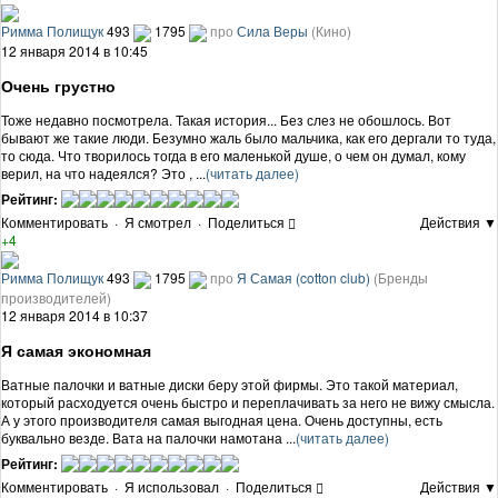
Римма Полищук
493
1795
про
Сила Веры
(Кино)
12 января 2014 в 10:45
Очень грустно
Тоже недавно посмотрела. Такая история... Без слез не обошлось. Вот
бывают же такие люди. Безумно жаль было мальчика, как его дергали то туда,
то сюда. Что творилось тогда в его маленькой душе, о чем он думал, кому
верил, на что надеялся? Это , ...
(читать далее)
Рейтинг:
Комментировать
·
Я смотрел
·
Поделиться
Действия ▼
+4
Римма Полищук
493
1795
про
Я Самая (cotton club)
(Бренды
производителей)
12 января 2014 в 10:37
Я самая экономная
Ватные палочки и ватные диски беру этой фирмы. Это такой материал,
который расходуется очень быстро и переплачивать за него не вижу смысла.
А у этого производителя самая выгодная цена. Очень доступны, есть
буквально везде. Вата на палочки намотана ...
(читать далее)
Рейтинг:
Комментировать
·
Я использовал
·
Поделиться
Действия ▼