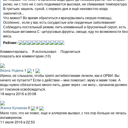
резко, ни с того ни с сего поднимается высокая, не сбиваемая температура
В-третьих: кашель -сухой, с первого дня и ещё неизвестно когда
закончится...
Что важно? Во время обратиться к врачу(вызвать скорую помощь).
Особенно , если у вас есть сосудистые или сердечные заболевания!
Соблюдать постельный режим, пить клюквенный и брусничный сироп, есть
побольше витамина С- цитрусовые,фрукты, овощи, еду по возможности без
мяса.
Рейтинг:
Комментировать
·
Я использовал
·
Поделиться
показать все комментарии (10)
Верна Ундина
1
1
Ирина, не слышала, чтобы грипп антибиотиками лечили, как и ОРВИ. Вы
ничего не путаете? Если о действии – мне помогает, мужу и маме тоже. А
воды нужно обязательно много пить, даже через «не могу», организм должен
от токсинов освобождаться.
18 марта 2016 в 20:08
Жанна Кулакова
0
0
Мало того, что не помог, еще и аллергию вызвал, с тех пор больше не лечусь
ингаверином.
11 июля 2016 в 22:53