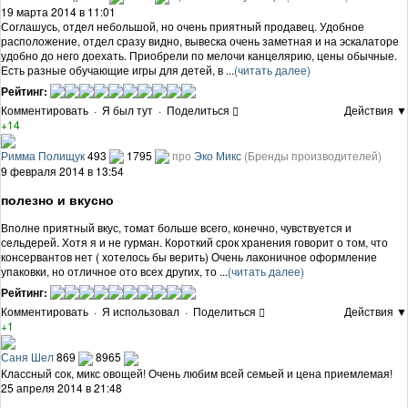
19 марта 2014 в 11:01
Соглашусь, отдел небольшой, но очень приятный продавец. Удобное
расположение, отдел сразу видно, вывеска очень заметная и на эскалаторе
удобно до него доехать. Приобрели по мелочи канцелярию, цены обычные.
Есть разные обучающие игры для детей, в ...
(читать далее)
Рейтинг:
Комментировать
·
Я был тут
·
Поделиться
Действия ▼
+14
Римма Полищук
493
1795
про
Эко Микс
(Бренды производителей)
9 февраля 2014 в 13:54
полезно и вкусно
Вполне приятный вкус, томат больше всего, конечно, чувствуется и
сельдерей. Хотя я и не гурман. Короткий срок хранения говорит о том, что
консервантов нет ( хотелось бы верить) Очень лаконичное оформление
упаковки, но отличное ото всех других, то ...
(читать далее)
Рейтинг:
Комментировать
·
Я использовал
·
Поделиться
Действия ▼
+1
Саня Шел
869
8965
Классный сок, микс овощей! Очень любим всей семьей и цена приемлемая!
25 апреля 2014 в 21:48