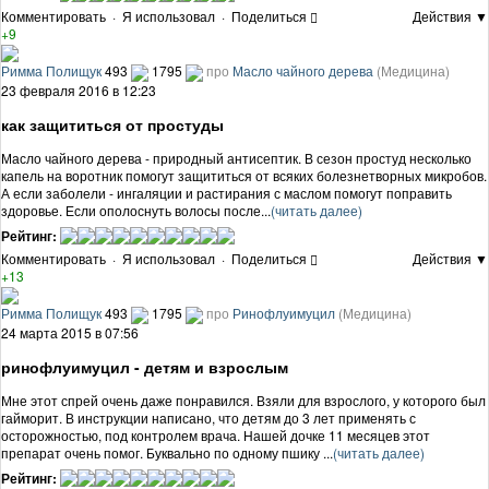
Комментировать
·
Я использовал
·
Поделиться
Действия ▼
+9
Римма Полищук
493
1795
про
Масло чайного дерева
(Медицина)
23 февраля 2016 в 12:23
как защититься от простуды
Масло чайного дерева - природный антисептик. В сезон простуд несколько
капель на воротник помогут защититься от всяких болезнетворных микробов.
А если заболели - ингаляции и растирания с маслом помогут поправить
здоровье. Если ополоснуть волосы после...
(читать далее)
Рейтинг:
Комментировать
·
Я использовал
·
Поделиться
Действия ▼
+13
Римма Полищук
493
1795
про
Ринофлуимуцил
(Медицина)
24 марта 2015 в 07:56
ринофлуимуцил - детям и взрослым
Мне этот спрей очень даже понравился. Взяли для взрослого, у которого был
гайморит. В инструкции написано, что детям до 3 лет применять с
осторожностью, под контролем врача. Нашей дочке 11 месяцев этот
препарат очень помог. Буквально по одному пшику ...
(читать далее)
Рейтинг: