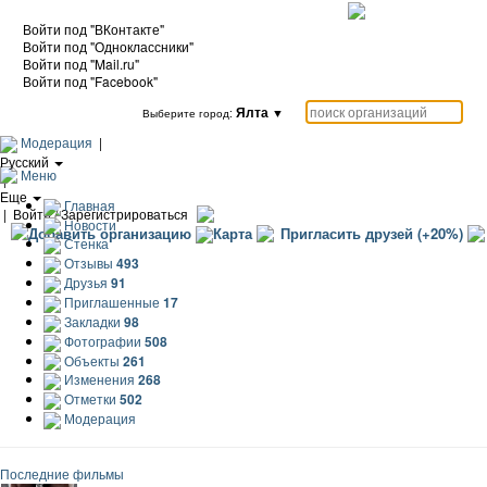
Войти под "ВКонтакте"
Войти под "Одноклассники"
Войти под "Mail.ru"
Войти под "Facebook"
Ялта
▼
Выберите город:
Модерация
|
Русский
Меню
|
Еще
Главная
|
Войти / Зарегистрироваться
Новости
Добавить организацию
Карта
Пригласить друзей (+20%)
Стенка
Отзывы
493
Друзья
91
Приглашенные
17
Закладки
98
Фотографии
508
Объекты
261
Изменения
268
Отметки
502
Модерация
Последние фильмы