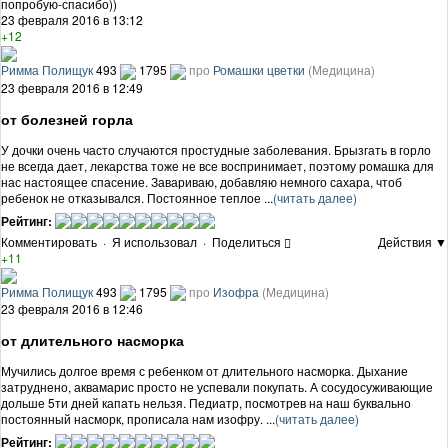
попробую-спасибо))
23 февраля 2016 в 13:12
+12
Римма Полищук
493
1795
про
Ромашки цветки
(Медицина)
23 февраля 2016 в 12:49
от болезней горла
У дочки очень часто случаются простудные заболевания. Брызгать в горло
не всегда дает, лекарства тоже не все воспринимает, поэтому ромашка для
нас настоящее спасение. Завариваю, добавляю немного сахара, чтоб
ребенок не отказывался. Постоянное теплое ...
(читать далее)
Рейтинг:
Комментировать
·
Я использовал
·
Поделиться
Действия ▼
+11
Римма Полищук
493
1795
про
Изофра
(Медицина)
23 февраля 2016 в 12:46
от длительного насморка
Мучились долгое время с ребенком от длительного насморка. Дыхание
затруднено, аквамарис просто не успевали покупать. А сосудосуживающие
дольше 5ти дней капать нельзя. Педиатр, посмотрев на наш буквально
постоянный насморк, прописала нам изофру. ...
(читать далее)
Рейтинг: