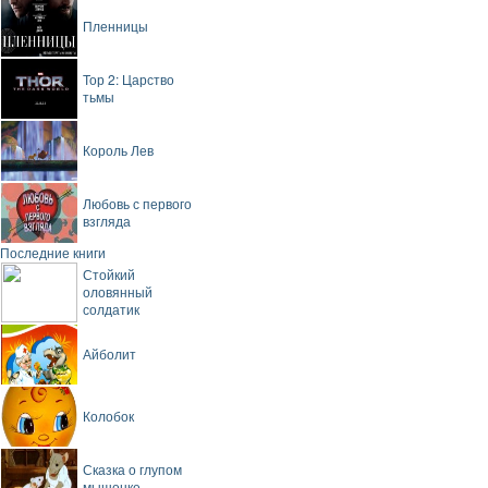
Пленницы
Тор 2: Царство
тьмы
Король Лев
Любовь с первого
взгляда
Последние книги
Стойкий
оловянный
солдатик
Айболит
Колобок
Сказка о глупом
мышонке