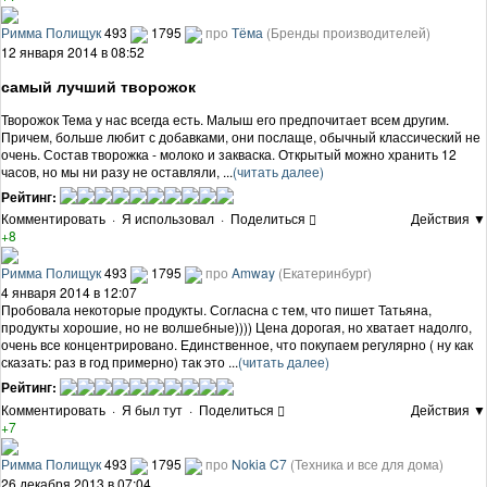
Римма Полищук
493
1795
про
Тёма
(Бренды производителей)
12 января 2014 в 08:52
самый лучший творожок
Творожок Тема у нас всегда есть. Малыш его предпочитает всем другим.
Причем, больше любит с добавками, они послаще, обычный классический не
очень. Состав творожка - молоко и закваска. Открытый можно хранить 12
часов, но мы ни разу не оставляли, ...
(читать далее)
Рейтинг:
Комментировать
·
Я использовал
·
Поделиться
Действия ▼
+8
Римма Полищук
493
1795
про
Amway
(Екатеринбург)
4 января 2014 в 12:07
Пробовала некоторые продукты. Согласна с тем, что пишет Татьяна,
продукты хорошие, но не волшебные)))) Цена дорогая, но хватает надолго,
очень все концентрировано. Единственное, что покупаем регулярно ( ну как
сказать: раз в год примерно) так это ...
(читать далее)
Рейтинг:
Комментировать
·
Я был тут
·
Поделиться
Действия ▼
+7
Римма Полищук
493
1795
про
Nokia C7
(Техника и все для дома)
26 декабря 2013 в 07:04