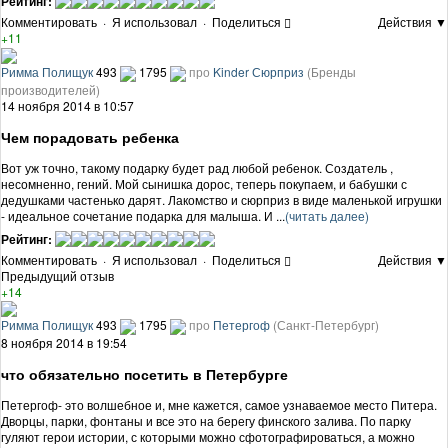
Рейтинг:
Комментировать
·
Я использовал
·
Поделиться
Действия ▼
+11
Римма Полищук
493
1795
про
Kinder Сюрприз
(Бренды
производителей)
14 ноября 2014 в 10:57
Чем порадовать ребенка
Вот уж точно, такому подарку будет рад любой ребенок. Создатель ,
несомненно, гений. Мой сынишка дорос, теперь покупаем, и бабушки с
дедушками частенько дарят. Лакомство и сюрприз в виде маленькой игрушки
- идеальное сочетание подарка для малыша. И ...
(читать далее)
Рейтинг:
Комментировать
·
Я использовал
·
Поделиться
Действия ▼
Предыдущий отзыв
+14
Римма Полищук
493
1795
про
Петергоф
(Санкт-Петербург)
8 ноября 2014 в 19:54
что обязательно посетить в Петербурге
Петергоф- это волшебное и, мне кажется, самое узнаваемое место Питера.
Дворцы, парки, фонтаны и все это на берегу финского залива. По парку
гуляют герои истории, с которыми можно сфотографироваться, а можно