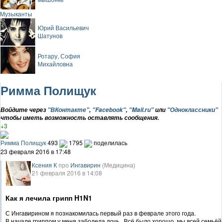
Музыканты
Юрий Васильевич
Шатунов
Ротару, София
Михайловна
Римма Полищук
Войдите через
"ВКонтакте"
,
"Facebook"
,
"Mail.ru"
или
"Одноклассники"
чтобы иметь возможность оставлять сообщения.
+3
Римма Полищук
493
1795
поделилась
23 февраля 2016 в 17:48
Ксения К
про
Ингавирин
(Медицина)
21 февраля 2016 в 14:08
Как я лечила грипп H1N1
С Ингавирином я познакомилась первый раз в феврале этого года.
В начале гриппом у меня заболела дочь . Всё было хорошо, мы всей семьёй