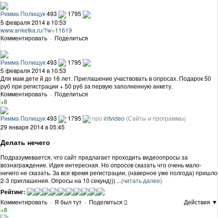
Римма Полищук
493
1795
5 февраля 2014 в 10:53
www.anketka.ru/?w=11619
Комментировать
·
Поделиться
Римма Полищук
493
1795
5 февраля 2014 в 10:53
Для мам дете й до 16 лет. Приглашение участвовать в опросах. Подарок 50
руб при регистрации + 50 руб за первую заполненную анкету.
Комментировать
·
Поделиться
+8
Римма Полищук
493
1795
про
intvideo
(Сайты и программы)
29 января 2014 в 05:45
Делать нечего
Подразумевается, что сайт предлагает проходить видеоопросы за
вознаграждение. Идея интересная. Но опросов сказать что очень мало-
ничего не сказать. За все время регистрации, (наверное уже полгода) пришло
2-3 приглашения. Опросы на 10 секунд))) ...
(читать далее)
Рейтинг:
Комментировать
·
Я был тут
·
Поделиться
Действия ▼
+8