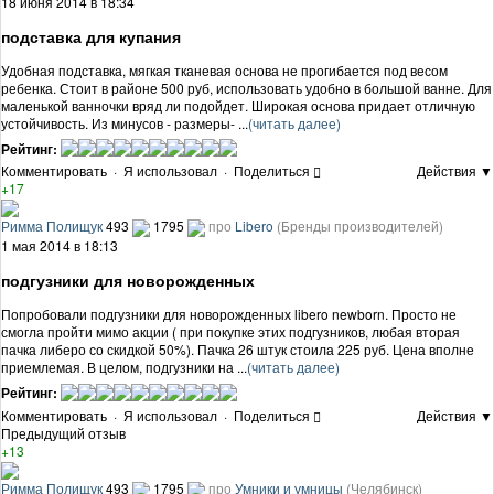
18 июня 2014 в 18:34
подставка для купания
Удобная подставка, мягкая тканевая основа не прогибается под весом
ребенка. Стоит в районе 500 руб, использовать удобно в большой ванне. Для
маленькой ванночки вряд ли подойдет. Широкая основа придает отличную
устойчивость. Из минусов - размеры- ...
(читать далее)
Рейтинг:
Комментировать
·
Я использовал
·
Поделиться
Действия ▼
+17
Римма Полищук
493
1795
про
Libero
(Бренды производителей)
1 мая 2014 в 18:13
подгузники для новорожденных
Попробовали подгузники для новорожденных libero newborn. Просто не
смогла пройти мимо акции ( при покупке этих подгузников, любая вторая
пачка либеро со скидкой 50%). Пачка 26 штук стоила 225 руб. Цена вполне
приемлемая. В целом, подгузники на ...
(читать далее)
Рейтинг:
Комментировать
·
Я использовал
·
Поделиться
Действия ▼
Предыдущий отзыв
+13
Римма Полищук
493
1795
про
Умники и умницы
(Челябинск)