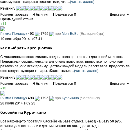
самому взять напрокат костюм, или, что ...
(читать далее)
Рейтинг:
Комментировать
·
Я был тут
·
Поделиться
Действия ▼
Предыдущий отзыв
+14
Римма Полищук
493
1795
про
Мон-БеБе
(Екатеринбург)
10 сентября 2014 в 07:41
как выбрать эрго рюкзак.
С магазином познакомилась, когда искала эрго рюкзак для своей малышки.
Понравился сервис, консультант очень грамотная, прямо все по полочкам
разложила, обо всех преимуществах каждой модели рассказала, предложила
еще сопутствующие товары. Жалко только...
(читать далее)
Рейтинг:
Комментировать
·
Я был тут
·
Поделиться
Действия ▼
+13
Римма Полищук
493
1795
про
Курочкино
(Челябинск)
28 июля 2014 в 09:23
бассейн на Курочкино
Вот наконец-то посетили бассейн на базе отдыха. Въезд на базу 50 руб,
стоянка для авто, если с детьми, можно на авто доехать до