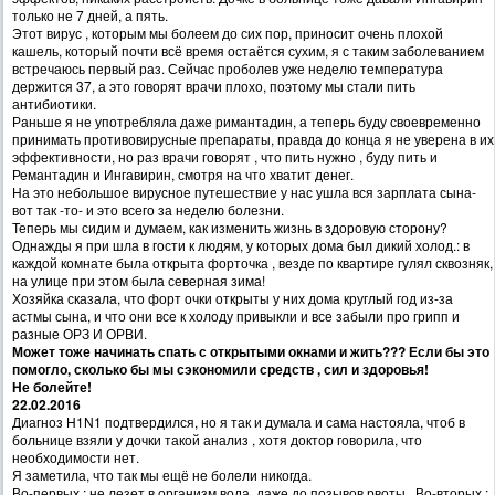
только не 7 дней, а пять.
Этот вирус , которым мы болеем до сих пор, приносит очень плохой
кашель, который почти всё время остаётся сухим, я с таким заболеванием
встречаюсь первый раз. Сейчас проболев уже неделю температура
держится 37, а это говорят врачи плохо, поэтому мы стали пить
антибиотики.
Раньше я не употребляла даже римантадин, а теперь буду своевременно
принимать противовирусные препараты, правда до конца я не уверена в их
эффективности, но раз врачи говорят , что пить нужно , буду пить и
Ремантадин и Ингавирин, смотря на что хватит денег.
На это небольшое вирусное путешествие у нас ушла вся зарплата сына-
вот так -то- и это всего за неделю болезни.
Теперь мы сидим и думаем, как изменить жизнь в здоровую сторону?
Однажды я при шла в гости к людям, у которых дома был дикий холод.: в
каждой комнате была открыта форточка , везде по квартире гулял сквозняк,
на улице при этом была северная зима!
Хозяйка сказала, что форт очки открыты у них дома круглый год из-за
астмы сына, и что они все к холоду привыкли и все забыли про грипп и
разные ОРЗ И ОРВИ.
Может тоже начинать спать с открытыми окнами и жить??? Если бы это
помогло, сколько бы мы сэкономили средств , сил и здоровья!
Не болейте!
22.02.2016
Диагноз H1N1 подтвердился, но я так и думала и сама настояла, чтоб в
больнице взяли у дочки такой анализ , хотя доктор говорила, что
необходимости нет.
Я заметила, что так мы ещё не болели никогда.
Во-первых : не лезет в организм вода, даже до позывов рвоты . Во-вторых :