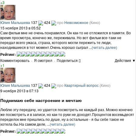
+3
Юлия Малышева
137
424
про
Невозможное
(Кино)
15 ноября 2013 в 05:52
Сам фильм мне не очень понравился. Он как-то не отложился в памяти. Во
время просмотра, конечно же, переживала. Но вот фильм все-таки не
передал всего ужаса, страха, которого могли пережить те люди,
находившиеся в тот момент.Очень хорошо сыграл ...
(читать далее)
Рейтинг:
Комментировать
·
Я смотрел
·
Поделиться
Действия ▼
+1
Юлия Малышева
137
424
про
Квартирный вопрос
(Кино)
9 ноября 2013 в 07:13
Поднимаю себе настроение и мечтаю
Люблю эту передачу, но удается посмотреть не каждый раз. Можно конечно
же посмотреть и в записи, но как-то руки не доходят.Процентов восемьдесят
переделок мне пришлись по душе, ну а остальные - я бы себе такое не
хотела бы.На самом деле, ...
(читать далее)
Рейтинг: