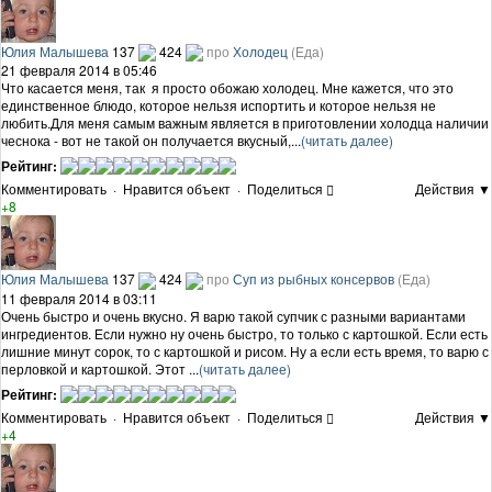
Юлия Малышева
137
424
про
Холодец
(Еда)
21 февраля 2014 в 05:46
Что касается меня, так я просто обожаю холодец. Мне кажется, что это
единственное блюдо, которое нельзя испортить и которое нельзя не
любить.Для меня самым важным является в приготовлении холодца наличии
чеснока - вот не такой он получается вкусный,...
(читать далее)
Рейтинг:
Комментировать
·
Нравится объект
·
Поделиться
Действия ▼
+8
Юлия Малышева
137
424
про
Суп из рыбных консервов
(Еда)
11 февраля 2014 в 03:11
Очень быстро и очень вкусно. Я варю такой супчик с разными вариантами
ингредиентов. Если нужно ну очень быстро, то только с картошкой. Если есть
лишние минут сорок, то с картошкой и рисом. Ну а если есть время, то варю с
перловкой и картошкой. Этот ...
(читать далее)
Рейтинг:
Комментировать
·
Нравится объект
·
Поделиться
Действия ▼
+4