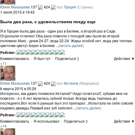
Юлия Малышева
137
424
про
Турция
(Страны)
1 июля 2015 в 19:42
Была два раза, с удовольствием поеду еще
Я в Турции была два раза - один раз в Белеке, а второй раз в Сиде.
Отдохнули отлично! Оба раза повезло с погодой (мы были во второй
половине Мая) - днем 24-27, вода 22-24. Жары особой нет, вода уже теплая,
цветочки цветут.Берег в Белеке ...
(читать далее)
Рейтинг:
Комментировать
·
Я был тут
·
Поделиться
Действия ▼
+11
Юлия Малышева
137
424
про
Кетанов
(Медицина)
6 марта 2015 в 05:29
Интересно, как давно появился Кетанов? Надо почитать!С зубами мне не
повезло - я с 6 лет мучилась зубной болью. Всегда ведь терпишь до
последнего.Вот если б раньше был это препарат...Испытала на себе совсем
недавно дважды.Первый раз зуб заболел ...
(читать далее)
Рейтинг:
Комментировать
·
Я использовал
·
Поделиться
Действия ▼
+14