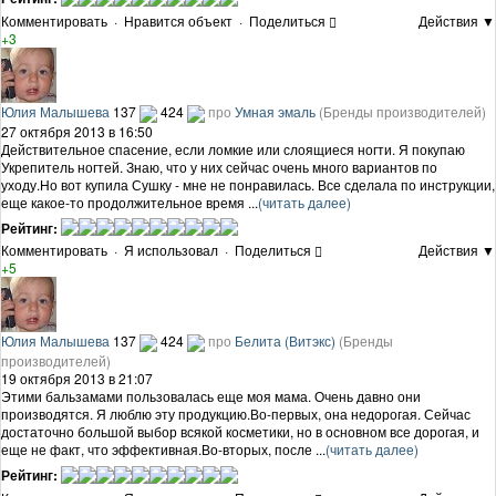
Комментировать
·
Нравится объект
·
Поделиться
Действия ▼
+3
Юлия Малышева
137
424
про
Умная эмаль
(Бренды производителей)
27 октября 2013 в 16:50
Действительное спасение, если ломкие или слоящиеся ногти. Я покупаю
Укрепитель ногтей. Знаю, что у них сейчас очень много вариантов по
уходу.Но вот купила Сушку - мне не понравилась. Все сделала по инструкции,
еще какое-то продолжительное время ...
(читать далее)
Рейтинг:
Комментировать
·
Я использовал
·
Поделиться
Действия ▼
+5
Юлия Малышева
137
424
про
Белита (Витэкс)
(Бренды
производителей)
19 октября 2013 в 21:07
Этими бальзамами пользовалась еще моя мама. Очень давно они
производятся. Я люблю эту продукцию.Во-первых, она недорогая. Сейчас
достаточно большой выбор всякой косметики, но в основном все дорогая, и
еще не факт, что эффективная.Во-вторых, после ...
(читать далее)
Рейтинг: