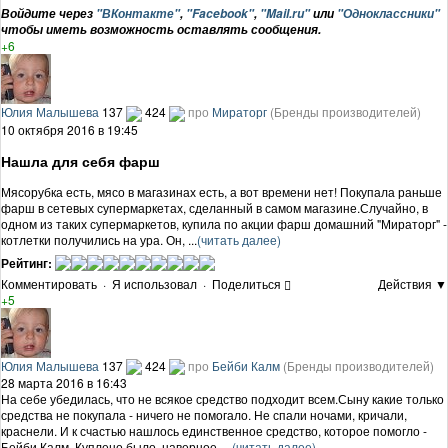
Войдите через
"ВКонтакте"
,
"Facebook"
,
"Mail.ru"
или
"Одноклассники"
чтобы иметь возможность оставлять сообщения.
+6
Юлия Малышева
137
424
про
Мираторг
(Бренды производителей)
10 октября 2016 в 19:45
Нашла для себя фарш
Мясорубка есть, мясо в магазинах есть, а вот времени нет! Покупала раньше
фарш в сетевых супермаркетах, сделанный в самом магазине.Случайно, в
одном из таких супермаркетов, купила по акции фарш домашний "Мираторг" -
котлетки получились на ура. Он, ...
(читать далее)
Рейтинг:
Комментировать
·
Я использовал
·
Поделиться
Действия ▼
+5
Юлия Малышева
137
424
про
Бейби Калм
(Бренды производителей)
28 марта 2016 в 16:43
На себе убедилась, что не всякое средство подходит всем.Сыну какие только
средства не покупала - ничего не помогало. Не спали ночами, кричали,
краснели. И к счастью нашлось единственное средство, которое помогло -
Бейби Калм. Куплено было, наверное, ...
(читать далее)