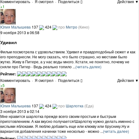
Комментировать
·
Я смотрел
·
Поделиться
Действия ▼
+1
Юлия Малышева
137
424
про
Метро
(Кино)
9 ноября 2013 в 06:58
Удивил
Фильм посмотрела с удовольствием. Удивил и правдоподобный сюжет и как
его преподнесли. Не могу сказать, что было страшно, но местами было
жутко. Живу в Питере, а у нас воды много. Кстати, не понятно, почему не
сняли про Питер - Ведь реально топило ...
(читать далее)
Рейтинг:
Комментировать
·
Я смотрел
·
Поделиться
Действия ▼
+5
Юлия Малышева
137
424
про
Шарлотка
(Еда)
3 ноября 2013 в 02:14
Мне нравится шарлотка прежде всего своим простым и быстрым
приготовлением. А как вкусно получается!Шарлотку нужно делать именно с
кислыми яблоками. Я люблю добавить еще или клюкву или бруснику.Ну и
вариантов добавления начинки тоже несколько - можно ...
(читать далее)
Рейтинг: