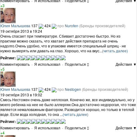
Комментировать
·
Я использовал
·
Поделиться
Действия ▼
+3
Юлия Малышева
137
424
про
Nurofen
(Бренды производителей)
19 октября 2013 в 19:24
Очень спасает при температуре. Сбивает достаточно быстро. Но из
практики можно сказать, что хватает действия препарата не очень
надолго.Очень удобно, что в упаковке имеется специальный шприц - не
нужно вымерять или давать на глаз. Хорошо, что на вкус...
(читать далее)
Рейтинг:
Комментировать
·
Я использовал
·
Поделиться
Действия ▼
+5
Юлия Малышева
137
424
про
Nestogen
(Бренды производителей)
19 октября 2013 в 19:02
Смесь Нестожен очень даже неплохая. Конечно же, все индивидуально, но у
моего ребенка на нее не было аллергии.Она достаточно недорогая, что тоже
является немаловажным фактором. Разводится хорошо, но только в теплой
воде. Если вода холодная, то она ...
(читать далее)
Рейтинг:
Комментировать
·
Я использовал
·
Поделиться
Действия ▼
+4