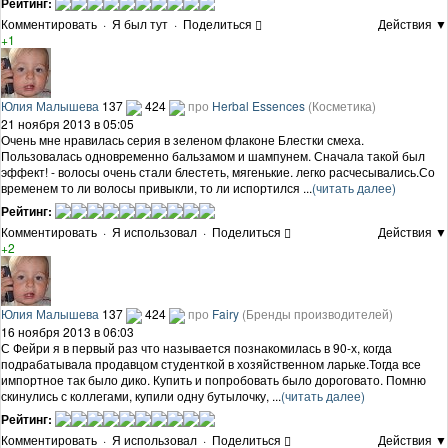
Рейтинг:
Комментировать
·
Я был тут
·
Поделиться
Действия ▼
+1
Юлия Малышева
137
424
про
Herbal Essences
(Косметика)
21 ноября 2013 в 05:05
Очень мне нравилась серия в зеленом флаконе Блестки смеха.
Пользовалась одновременно бальзамом и шампунем. Сначала такой был
эффект! - волосы очень стали блестеть, мягенькие. легко расчесывались.Со
временем то ли волосы привыкли, то ли испортился ...
(читать далее)
Рейтинг:
Комментировать
·
Я использовал
·
Поделиться
Действия ▼
+2
Юлия Малышева
137
424
про
Fairy
(Бренды производителей)
16 ноября 2013 в 06:03
С Фейри я в первый раз что называется познакомилась в 90-х, когда
подрабатывала продавцом студенткой в хозяйственном ларьке.Тогда все
импортное так было дико. Купить и попробовать было дороговато. Помню
скинулись с коллегами, купили одну бутылочку, ...
(читать далее)
Рейтинг:
Комментировать
·
Я использовал
·
Поделиться
Действия ▼