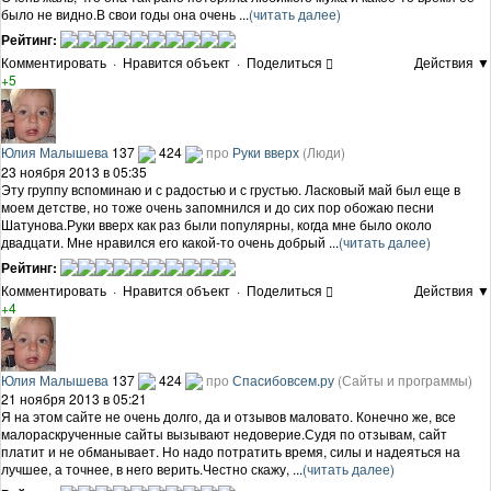
было не видно.В свои годы она очень ...
(читать далее)
Рейтинг:
Комментировать
·
Нравится объект
·
Поделиться
Действия ▼
+5
Юлия Малышева
137
424
про
Руки вверх
(Люди)
23 ноября 2013 в 05:35
Эту группу вспоминаю и с радостью и с грустью. Ласковый май был еще в
моем детстве, но тоже очень запомнился и до сих пор обожаю песни
Шатунова.Руки вверх как раз были популярны, когда мне было около
двадцати. Мне нравился его какой-то очень добрый ...
(читать далее)
Рейтинг:
Комментировать
·
Нравится объект
·
Поделиться
Действия ▼
+4
Юлия Малышева
137
424
про
Спасибовсем.ру
(Сайты и программы)
21 ноября 2013 в 05:21
Я на этом сайте не очень долго, да и отзывов маловато. Конечно же, все
малораскрученные сайты вызывают недоверие.Судя по отзывам, сайт
платит и не обманывает. Но надо потратить время, силы и надеяться на
лучшее, а точнее, в него верить.Честно скажу, ...
(читать далее)