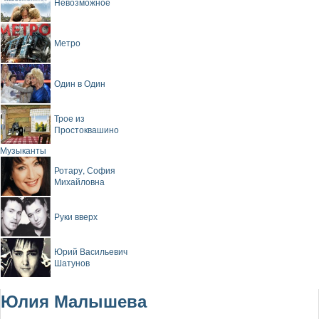
Невозможное
Метро
Один в Один
Трое из
Простоквашино
Музыканты
Ротару, София
Михайловна
Руки вверх
Юрий Васильевич
Шатунов
Юлия Малышева