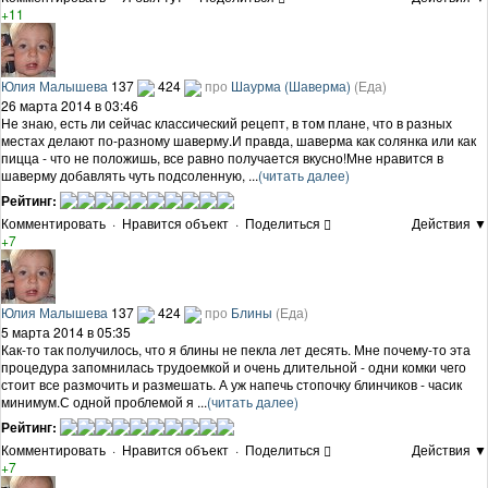
+11
Юлия Малышева
137
424
про
Шаурма (Шаверма)
(Еда)
26 марта 2014 в 03:46
Не знаю, есть ли сейчас классический рецепт, в том плане, что в разных
местах делают по-разному шаверму.И правда, шаверма как солянка или как
пицца - что не положишь, все равно получается вкусно!Мне нравится в
шаверму добавлять чуть подсоленную, ...
(читать далее)
Рейтинг:
Комментировать
·
Нравится объект
·
Поделиться
Действия ▼
+7
Юлия Малышева
137
424
про
Блины
(Еда)
5 марта 2014 в 05:35
Как-то так получилось, что я блины не пекла лет десять. Мне почему-то эта
процедура запомнилась трудоемкой и очень длительной - одни комки чего
стоит все размочить и размешать. А уж напечь стопочку блинчиков - часик
минимум.С одной проблемой я ...
(читать далее)
Рейтинг:
Комментировать
·
Нравится объект
·
Поделиться
Действия ▼
+7