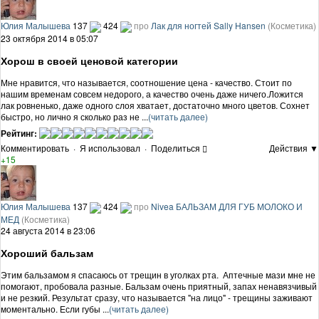
Юлия Малышева
137
424
про
Лак для ногтей Sally Hansen
(Косметика)
23 октября 2014 в 05:07
Хорош в своей ценовой категории
Мне нравится, что называется, соотношение цена - качество. Стоит по
нашим временам совсем недорого, а качество очень даже ничего.Ложится
лак ровненько, даже одного слоя хватает, достаточно много цветов. Сохнет
быстро, но лично я сколько раз не ...
(читать далее)
Рейтинг:
Комментировать
·
Я использовал
·
Поделиться
Действия ▼
+15
Юлия Малышева
137
424
про
Nivea БАЛЬЗАМ ДЛЯ ГУБ МОЛОКО И
МЕД
(Косметика)
24 августа 2014 в 23:06
Хороший бальзам
Этим бальзамом я спасаюсь от трещин в уголках рта. Аптечные мази мне не
помогают, пробовала разные. Бальзам очень приятный, запах ненавязчивый
и не резкий. Результат сразу, что называется "на лицо" - трещины заживают
моментально. Если губы ...
(читать далее)