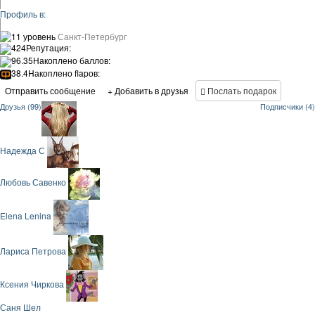
Профиль в:
11 уровень
Санкт-Петербург
424
Репутация:
96.35
Накоплено баллов:
38.4
Накоплено flapов:
Отправить сообщение
+ Добавить в друзья
Послать подарок
Друзья (99)
Подписчики (4)
Надежда С
Любовь Савенко
Elena Lenina
Лариса Петрова
Ксения Чиркова
Саня Шел