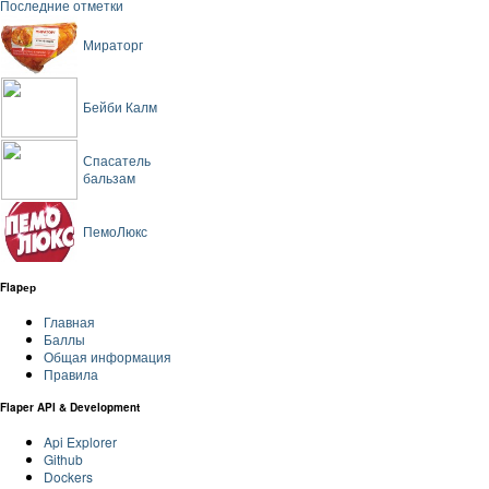
Последние отметки
Мираторг
Бейби Калм
Спасатель
бальзам
ПемоЛюкс
Flapер
Главная
Баллы
Общая информация
Правила
Flaper API & Development
Api Explorer
Github
Dockers