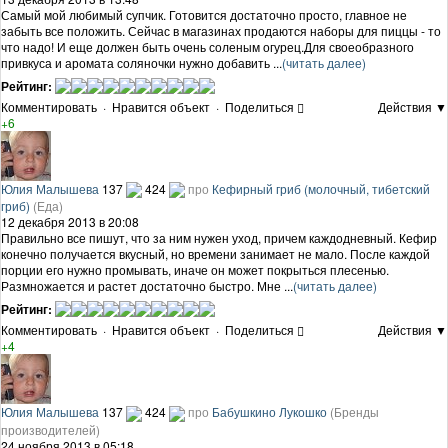
Самый мой любимый супчик. Готовится достаточно просто, главное не
забыть все положить. Сейчас в магазинах продаются наборы для пиццы - то
что надо! И еще должен быть очень соленым огурец.Для своеобразного
привкуса и аромата соляночки нужно добавить ...
(читать далее)
Рейтинг:
Комментировать
·
Нравится объект
·
Поделиться
Действия ▼
+6
Юлия Малышева
137
424
про
Кефирный гриб (молочный, тибетский
гриб)
(Еда)
12 декабря 2013 в 20:08
Правильно все пишут, что за ним нужен уход, причем каждодневный. Кефир
конечно получается вкусный, но времени занимает не мало. После каждой
порции его нужно промывать, иначе он может покрыться плесенью.
Размножается и растет достаточно быстро. Мне ...
(читать далее)
Рейтинг:
Комментировать
·
Нравится объект
·
Поделиться
Действия ▼
+4
Юлия Малышева
137
424
про
Бабушкино Лукошко
(Бренды
производителей)
24 ноября 2013 в 05:18