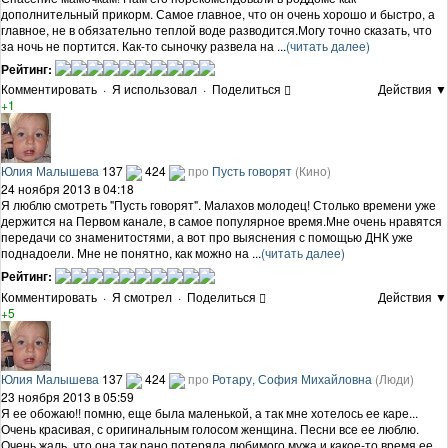
дополнительный прикорм. Самое главное, что он очень хорошо и быстро, а
главное, не в обязательно теплой воде разводится.Могу точно сказать, что
за ночь не портится. Как-то сыночку развела на ...
(читать далее)
Рейтинг:
Комментировать
·
Я использовал
·
Поделиться
Действия ▼
+1
Юлия Малышева
137
424
про
Пусть говорят
(Кино)
24 ноября 2013 в 04:18
Я люблю смотреть "Пусть говорят". Малахов молодец! Столько времени уже
держится на Первом канале, в самое популярное время.Мне очень нравятся
передачи со знаменитостями, а вот про выяснения с помощью ДНК уже
поднадоели. Мне не понятно, как можно на ...
(читать далее)
Рейтинг:
Комментировать
·
Я смотрел
·
Поделиться
Действия ▼
+5
Юлия Малышева
137
424
про
Ротару, София Михайловна
(Люди)
23 ноября 2013 в 05:59
Я ее обожаю!! помню, еще была маленькой, а так мне хотелось ее каре...
Очень красивая, с оригинальным голосом женщина. Песни все ее люблю.
Очень жаль, что она так рано потеряла любимого мужа и какое-то время ее