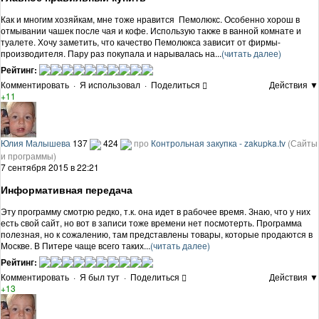
Как и многим хозяйкам, мне тоже нравится Пемолюкс. Особенно хорош в
отмывании чашек после чая и кофе. Использую также в ванной комнате и
туалете. Хочу заметить, что качество Пемолюкса зависит от фирмы-
производителя. Пару раз покупала и нарывалась на...
(читать далее)
Рейтинг:
Комментировать
·
Я использовал
·
Поделиться
Действия ▼
+11
Юлия Малышева
137
424
про
Контрольная закупка - zakupka.tv
(Сайты
и программы)
7 сентября 2015 в 22:21
Информативная передача
Эту программу смотрю редко, т.к. она идет в рабочее время. Знаю, что у них
есть свой сайт, но вот в записи тоже времени нет посмотерть. Программа
полезная, но к сожалению, там представлены товары, которые продаются в
Москве. В Питере чаще всего таких...
(читать далее)
Рейтинг:
Комментировать
·
Я был тут
·
Поделиться
Действия ▼
+13