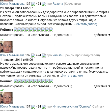
Юлия Малышева
137
424
про
Rexona
(Косметика)
29 января 2014 в 05:27
Из всех мной попробованных дезодорантов мне понравился именно фирмы
Rexona. Покупаю который белый с голубым без запаха. Он действительно
никакого запаха не имеет. Покупала без запаха других фирм - одно
название...Очень хорошо выполняет свои функции, ...
(читать далее)
Рейтинг:
Комментировать
·
Я использовал
·
Поделиться
Действия ▼
+7
Юлия Малышева
137
424
про
Vanish
(Бренды производителей)
11 января 2014 в 06:06
Не могу сказать что совсем плохо, но и совсем удачным средством не
назову.Мне посоветовала моя тетя - ребенок маленький и постоянно на
кофточках, да и умудряется и на штанишках оставлять пятна. Могу сказать,
что легкие пятна он отмывает, а вот если ...
(читать далее)
Рейтинг:
Комментировать
·
Я использовал
·
Поделиться
Действия ▼
+2
Юлия Малышева
137
424
про
Интернет-журнал "Осинка"
(Сайты и
программы)