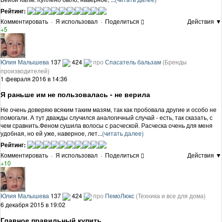
Рейтинг:
Комментировать
·
Я использовал
·
Поделиться
Действия ▼
+5
Юлия Малышева
137
424
про
Спасатель бальзам
(Бренды
производителей)
1 февраля 2016 в 14:36
Я раньше им не пользовалась - не верила
Не очень доверяю всяким таким мазям, так как пробовала другие и особо не
помогали. А тут дважды случился аналогичный случай - есть, так сказать, с
чем сравнить.Феном сушила волосы с расческой. Расческа очень для меня
удобная, но ей уже, наверное, лет...
(читать далее)
Рейтинг:
Комментировать
·
Я использовал
·
Поделиться
Действия ▼
+10
Юлия Малышева
137
424
про
ПемоЛюкс
(Техника и все для дома)
6 декабря 2015 в 19:02
Главное правильный купить