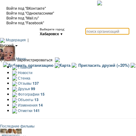
Войти под "ВКонтакте"
Войти под "Одноклассники"
Войти под "Mail.ru"
Войти под "Facebook"
Выберите город:
Хабаровск
▼
Модерация
|
Русский
|
Еще
Меню
|
Войти / Зарегистрироваться
Добавить организацию
Карта
Пригласить друзей (+20%)
Главная
Новости
Стенка
Отзывы
137
Друзья
99
Фотографии
15
Объекты
13
Изменения
14
Отметки
141
Последние фильмы