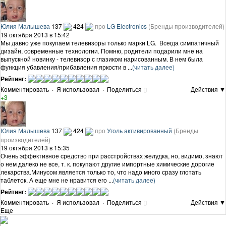
Юлия Малышева
137
424
про
LG Electronics
(Бренды производителей)
19 октября 2013 в 15:42
Мы давно уже покупаем телевизоры только марки LG. Всегда симпатичный
дизайн, современные технологии. Помню, родители подарили мне на
выпускной новинку - телевизор с глазиком нарисованным. В нем была
функция убавления/прибавления яркости в ...
(читать далее)
Рейтинг:
Комментировать
·
Я использовал
·
Поделиться
Действия ▼
+3
Юлия Малышева
137
424
про
Уголь активированный
(Бренды
производителей)
19 октября 2013 в 15:35
Очень эффективное средство при расстройствах желудка, но, видимо, знают
о нем далеко не все, т. к. покупают другие импортные химические дорогие
лекарства.Минусом является только то, что надо много сразу глотать
таблеток. А еще мне не нравится его ...
(читать далее)
Рейтинг:
Комментировать
·
Я использовал
·
Поделиться
Действия ▼
Еще