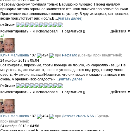
Я своему сыночку покупала только Бабушкино лукошко. Перед началом
прикорма читала огромное количество отзывов мамочек про всякие баночки.
Практически все склонялись именно к лукошку. В других марках, как правило,
везде присутствует рис и соль.В ...
(читать далее)
Рейтинг:
Комментировать
·
Я использовал
·
Поделиться
Действия ▼
+3
Юлия Малышева
137
424
про
Рафаэло
(Бренды производителей)
24 ноября 2013 в 05:04
Вот конфеты, пирожные, торты вообще не люблю, но Рафаэлло - вещь! Не
могу сказать, что ем часто, но если уж попадается под руку, то могу много
съесть. Ну вкусно, правда!Нравится, что они вроде и сладкие, а вроде и не
очень. А орешек - всю сладость и ...
(читать далее)
Рейтинг:
Комментировать
·
Я использовал
·
Поделиться
Действия ▼
Юлия Малышева
137
424
про
Детская смесь NAN
(Бренды
производителей)
24 ноября 2013 в 04:56
Спасение мамочкам! Нам его порекомендовали в роддоме как