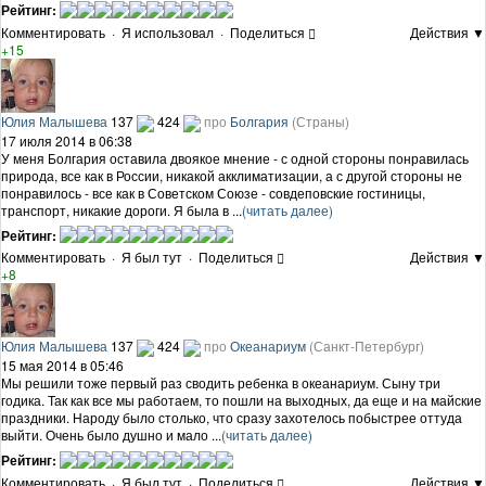
Рейтинг:
Комментировать
·
Я использовал
·
Поделиться
Действия ▼
+15
Юлия Малышева
137
424
про
Болгария
(Страны)
17 июля 2014 в 06:38
У меня Болгария оставила двоякое мнение - с одной стороны понравилась
природа, все как в России, никакой акклиматизации, а с другой стороны не
понравилось - все как в Советском Союзе - совдеповские гостиницы,
транспорт, никакие дороги. Я была в ...
(читать далее)
Рейтинг:
Комментировать
·
Я был тут
·
Поделиться
Действия ▼
+8
Юлия Малышева
137
424
про
Океанариум
(Санкт-Петербург)
15 мая 2014 в 05:46
Мы решили тоже первый раз сводить ребенка в океанариум. Сыну три
годика. Так как все мы работаем, то пошли на выходных, да еще и на майские
праздники. Народу было столько, что сразу захотелось побыстрее оттуда
выйти. Очень было душно и мало ...
(читать далее)
Рейтинг:
Комментировать
·
Я был тут
·
Поделиться
Действия ▼