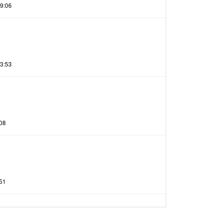
9:06
23:53
08
51