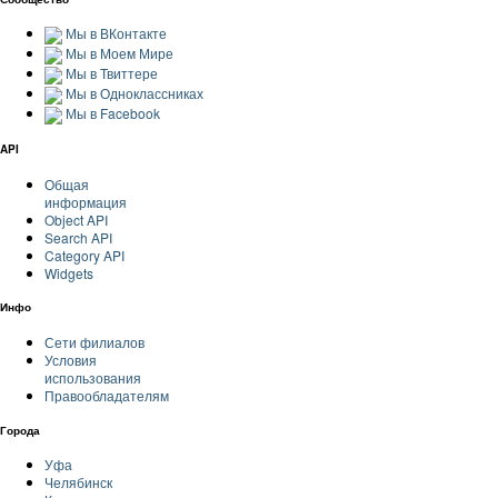
Мы в ВКонтакте
Мы в Моем Мире
Мы в Твиттере
Мы в Одноклассниках
Мы в Facebook
API
Общая
информация
Object API
Search API
Category API
Widgets
Инфо
Сети филиалов
Условия
использования
Правообладателям
Города
Уфа
Челябинск