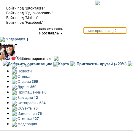
Войти под "ВКонтакте"
Войти под "Одноклассники"
Войти под "Mail.ru"
Войти под "Facebook"
Выберите город:
Ярославль
▼
Модерация
|
Русский
|
Еще
Меню
|
Войти / Зарегистрироваться
Добавить организацию
Карта
Пригласить друзей (+20%)
Главная
Новости
Стенка
Отзывы
366
Друзья
369
Приглашенные
6
Закладки
12
Фотографии
684
Объекты
76
Изменения
76
Отметки
427
Модерация