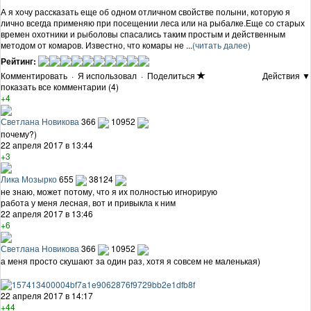
А я хочу рассказать еще об одном отличном свойстве полыни, которую я
лично всегда применяю при посещении леса или на рыбалке.Еще со старых
времен охотники и рыболовы спасались таким простым и действенным
методом от комаров. Известно, что комары не ...
(читать далее)
Рейтинг:
Комментировать
·
Я использовал
·
Поделиться
Действия ▼
показать все комментарии (4)
+4
Светлана Новикова
366
10952
почему?)
22 апреля 2017 в 13:44
+3
Лика Мозырко
655
38124
не знаю, может потому, что я их полностью игнорирую
работа у меня лесная, вот и привыкла к ним
22 апреля 2017 в 13:46
+6
Светлана Новикова
366
10952
а меня просто скушают за один раз, хотя я совсем не маленькая)
22 апреля 2017 в 14:17
+44