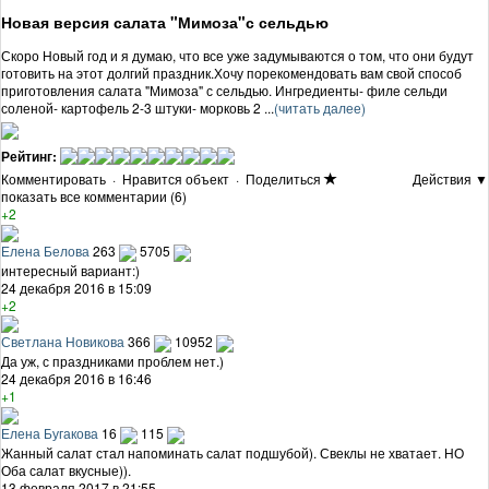
Новая версия салата "Мимоза"с сельдью
Скоро Новый год и я думаю, что все уже задумываются о том, что они будут
готовить на этот долгий праздник.Хочу порекомендовать вам свой способ
приготовления салата "Мимоза" с сельдью. Ингредиенты- филе сельди
соленой- картофель 2-3 штуки- морковь 2 ...
(читать далее)
Рейтинг:
Комментировать
·
Нравится объект
·
Поделиться
Действия ▼
показать все комментарии (6)
+2
Елена Белова
263
5705
интересный вариант:)
24 декабря 2016 в 15:09
+2
Светлана Новикова
366
10952
Да уж, с праздниками проблем нет.)
24 декабря 2016 в 16:46
+1
Елена Бугакова
16
115
Жанный салат стал напоминать салат подшубой). Свеклы не хватает. НО
Оба салат вкусные)).
13 февраля 2017 в 21:55