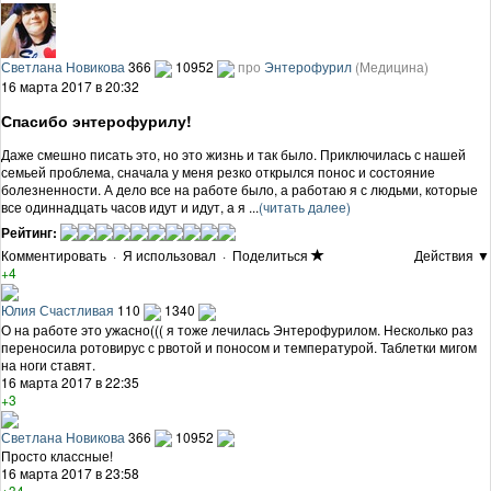
Светлана Новикова
366
10952
про
Энтерофурил
(Медицина)
16 марта 2017 в 20:32
Спасибо энтерофурилу!
Даже смешно писать это, но это жизнь и так было. Приключилась с нашей
семьей проблема, сначала у меня резко открылся понос и состояние
болезненности. А дело все на работе было, а работаю я с людьми, которые
все одиннадцать часов идут и идут, а я ...
(читать далее)
Рейтинг:
Комментировать
·
Я использовал
·
Поделиться
Действия ▼
+4
Юлия Счастливая
110
1340
О на работе это ужасно((( я тоже лечилась Энтерофурилом. Несколько раз
переносила ротовирус с рвотой и поносом и температурой. Таблетки мигом
на ноги ставят.
16 марта 2017 в 22:35
+3
Светлана Новикова
366
10952
Просто классные!
16 марта 2017 в 23:58
+34