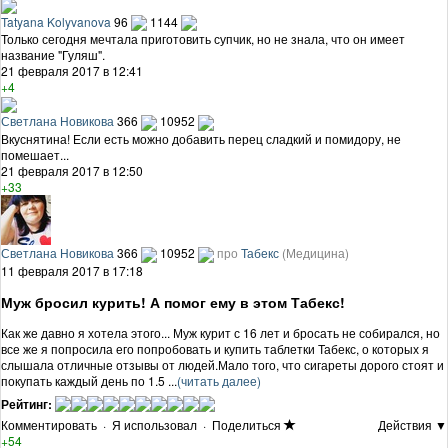
Tatyana Kolyvanova
96
1144
Только сегодня мечтала приготовить супчик, но не знала, что он имеет
название "Гуляш".
21 февраля 2017 в 12:41
+4
Светлана Новикова
366
10952
Вкуснятина! Если есть можно добавить перец сладкий и помидору, не
помешает...
21 февраля 2017 в 12:50
+33
Светлана Новикова
366
10952
про
Табекс
(Медицина)
11 февраля 2017 в 17:18
Муж бросил курить! А помог ему в этом Табекс!
Как же давно я хотела этого... Муж курит с 16 лет и бросать не собирался, но
все же я попросила его попробовать и купить таблетки Табекс, о которых я
слышала отличные отзывы от людей.Мало того, что сигареты дорого стоят и
покупать каждый день по 1.5 ...
(читать далее)
Рейтинг:
Комментировать
·
Я использовал
·
Поделиться
Действия ▼
+54