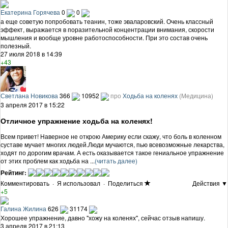
Екатерина Горячева
0
0
а еще советую попробовать теанин, тоже эваларовский. Очень классный
эффект, выражается в поразительной концентрации внимания, скорости
мышления и вообще уровне работоспособности. При это состав очень
полезный.
27 июля 2018 в 14:39
+43
Светлана Новикова
366
10952
про
Ходьба на коленях
(Медицина)
3 апреля 2017 в 15:22
Отличное упражнение ходьба на коленях!
Всем привет! Наверное не открою Америку если скажу, что боль в коленном
суставе мучает многих людей.Люди мучаются, пью всевозможные лекарства,
ходят по дорогим врачам. А есть оказывается такое гениальное упражнение
от этих проблем как ходьба на ...
(читать далее)
Рейтинг:
Комментировать
·
Я использовал
·
Поделиться
Действия ▼
+5
Галина Жилина
626
31174
Хорошее упражнение, давно "хожу на коленях", сейчас отзыв напишу.
3 апреля 2017 в 21:13