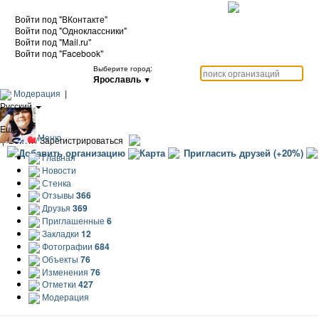
Войти под "ВКонтакте"
Войти под "Одноклассники"
Войти под "Mail.ru"
Войти под "Facebook"
Выберите город:
Ярославль
▼
Модерация
|
Русский
|
Еще
Меню
|
Войти / Зарегистрироваться
Добавить организацию
Карта
Пригласить друзей (+20%)
Главная
Новости
Стенка
Отзывы
366
Друзья
369
Приглашенные
6
Закладки
12
Фотографии
684
Объекты
76
Изменения
76
Отметки
427
Модерация