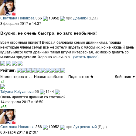
Светлана Новикова
366
10952
про
Драники
(Еда)
3 февраля 2017 в 14:37
Вкусно, не очень быстро, но зато необычно!
Всем огромный привет! Вчера я баловала семью дранниками, правда
некоторые члены семьи все же хотели видеть с мясом их, но не каждый день
кушать мясо! Хотя дранники такая штука интересная, их можно делать со
многими продуктами. Хорошо конечно в ...
(читать далее)
Рейтинг:
Комментировать
·
Нравится объект
·
Поделиться
Действия ▼
+2
Tatyana Kolyvanova
96
1144
Очень нравятся драники со сметаной.
14 февраля 2017 в 16:50
+65
Светлана Новикова
366
10952
про
Лук репчатый
(Еда)
6 января 2017 в 21:07