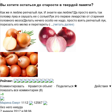
Вы хотите остаться до старости в твердой памяти?
Как же я люблю репчатый лук. И знаете как люблю?Да просто взять так
головку лука и скушать ее с солью!Лук это первое лекарство от старения
головного мозга!Делать нечего особо не надо, просто взять репчатый лук,
порезать его мелко и перетереть с ...
(читать далее)
Рейтинг:
Комментировать
·
Нравится объект
·
Поделиться
Действия ▼
показать все комментарии (8)
+8
Марина Екерт
1112
12567
без него никуда
7 января 2017 в 08:06