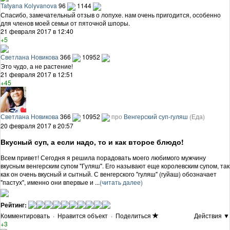
Tatyana Kolyvanova
96
1144
Спасибо, замечательный отзыв о лопухе. нам очень пригодится, особенно
для членов моей семьи от пяточной шпоры.
21 февраля 2017 в 12:40
+5
Светлана Новикова
366
10952
Это чудо, а не растение!
21 февраля 2017 в 12:51
+45
Светлана Новикова
366
10952
про
Венгерский суп-гуляш
(Еда)
20 февраля 2017 в 20:57
Вкусный суп, а если надо, то и как второе блюдо!
Всем привет! Сегодня я решила порадовать моего любимого мужчину
вкусным венгерским супом "Гуляш". Его называют еще королевским супом, так
как он очень вкусный и сытный. С венгерского "гуляш" (гуйаш) обозначает
"пастух", именно они впервые и ...
(читать далее)
Рейтинг:
Комментировать
·
Нравится объект
·
Поделиться
Действия ▼
+3