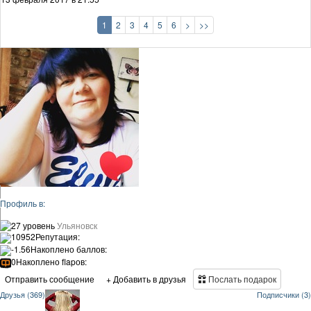
1
2
3
4
5
6
>
>>
Профиль в:
27 уровень
Ульяновск
10952
Репутация:
-1.56
Накоплено баллов:
0
Накоплено flapов:
Отправить сообщение
+ Добавить в друзья
Послать подарок
Друзья (369)
Подписчики (3)