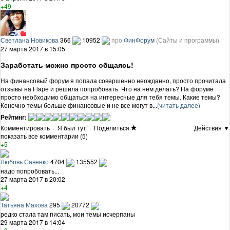
+49
Светлана Новикова
366
10952
про
ФинФорум
(Сайты и программы)
27 марта 2017 в 15:05
Заработать можно просто общаясь!
На финансовый форум я попала совершенно неожданно, просто прочитала
отзывы на Flapе и решила попробовать. Что на нем делать? На форуме
просто необходимо общаться на интересные для тебя темы. Какие темы?
Конечно темы больше финансовые и не все могут в...
(читать далее)
Рейтинг:
Комментировать
·
Я был тут
·
Поделиться
Действия ▼
показать все комментарии (5)
+5
Любовь Савенко
4704
135552
надо попробовать...
27 марта 2017 в 20:02
+4
Татьяна Махова
295
20772
редко стала там писать, мои темы исчерпаны
29 марта 2017 в 14:04