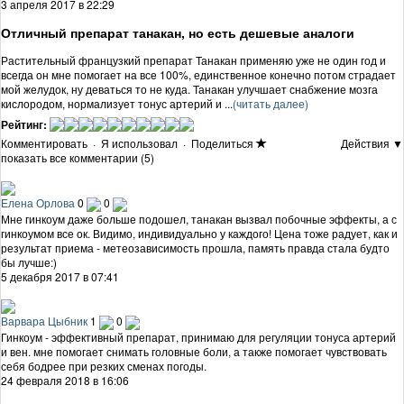
3 апреля 2017 в 22:29
Отличный препарат танакан, но есть дешевые аналоги
Растительный французкий препарат Танакан применяю уже не один год и
всегда он мне помогает на все 100%, единственное конечно потом страдает
мой желудок, ну деваться то не куда. Танакан улучшает снабжение мозга
кислородом, нормализует тонус артерий и ...
(читать далее)
Рейтинг:
Комментировать
·
Я использовал
·
Поделиться
Действия ▼
показать все комментарии (5)
Елена Орлова
0
0
Мне гинкоум даже больше подошел, танакан вызвал побочные эффекты, а с
гинкоумом все ок. Видимо, индивидуально у каждого! Цена тоже радует, как и
результат приема - метеозависимость прошла, память правда стала будто
бы лучше:)
5 декабря 2017 в 07:41
Варвара Цыбник
1
0
Гинкоум - эффективный препарат, принимаю для регуляции тонуса артерий
и вен. мне помогает снимать головные боли, а также помогает чувствовать
себя бодрее при резких сменах погоды.
24 февраля 2018 в 16:06