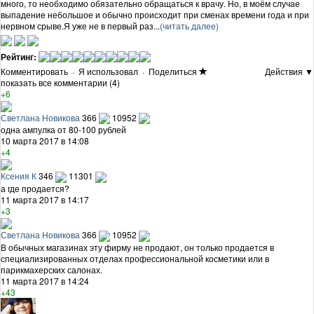
много, то необходимо обязательно обращаться к врачу. Но, в моём случае
выпадение небольшое и обычно происходит при сменах времени года и при
нервном срыве.Я уже не в первый раз...
(читать далее)
Рейтинг:
Комментировать
·
Я использовал
·
Поделиться
Действия ▼
показать все комментарии (4)
+6
Светлана Новикова
366
10952
одна ампулка от 80-100 рублей
10 марта 2017 в 14:08
+4
Ксения К
346
11301
а где продается?
11 марта 2017 в 14:17
+3
Светлана Новикова
366
10952
В обычных магазинах эту фирму не продают, он только продается в
специализированных отделах профессиональной косметики или в
парикмахерских салонах.
11 марта 2017 в 14:24
+43