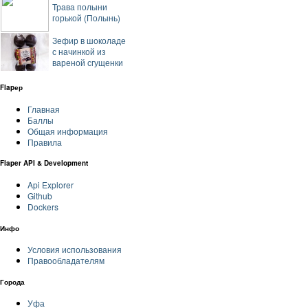
Трава полыни
горькой (Полынь)
Зефир в шоколаде
с начинкой из
вареной сгущенки
Flapер
Главная
Баллы
Общая информация
Правила
Flaper API & Development
Api Explorer
Github
Dockers
Инфо
Условия использования
Правообладателям
Города
Уфа