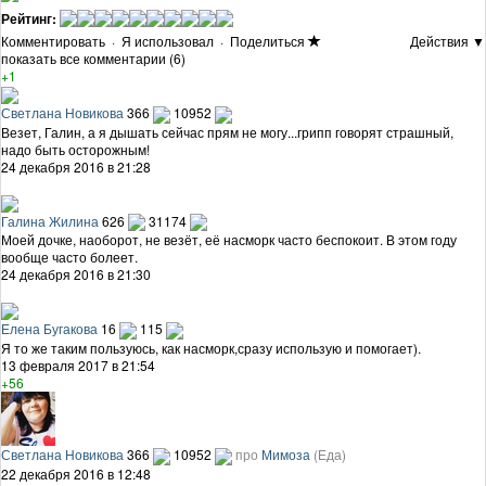
Рейтинг:
Комментировать
·
Я использовал
·
Поделиться
Действия ▼
показать все комментарии (6)
+1
Светлана Новикова
366
10952
Везет, Галин, а я дышать сейчас прям не могу...грипп говорят страшный,
надо быть осторожным!
24 декабря 2016 в 21:28
Галина Жилина
626
31174
Моей дочке, наоборот, не везёт, её насморк часто беспокоит. В этом году
вообще часто болеет.
24 декабря 2016 в 21:30
Елена Бугакова
16
115
Я то же таким пользуюсь, как насморк,сразу использую и помогает).
13 февраля 2017 в 21:54
+56
Светлана Новикова
366
10952
про
Мимоза
(Еда)
22 декабря 2016 в 12:48