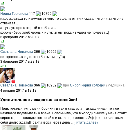
+5
Ирина Горюнова
117
10765
надо жрать..а то иммунитет чего то ушёл в отгул и сказал, что ни за что не
отвечает...
а тут лук, про который я забыла...
короче- беру хлеб чёрный и лук...и ем, пока из ушей не полезет..:)
3 февраля 2017 в 23:07
+3
Светлана Новикова
366
10952
осторожно...все должно быть в меру))))
3 февраля 2017 в 23:18
+51
Светлана Новикова
366
10952
про
Сироп корня солодки
(Медицина)
4 января 2017 в 13:13
Удивительное лекарство за копейки!
Приключился тут у меня бронхит и так я кашляла, так кашляла, что уже
начинала подумывать о враче. Вспомнила, что в холодильнике у меня стоит
сироп корень солодки!который я и стала применять. Эффект не заставил
себя долго ждать!Практически через день ...
(читать далее)