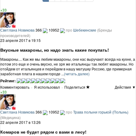
+33
Светлана Новикова
366
10952
про
Шебекинские
(Бренды
производителей)
23 апреля 2017 в 19:15
Вкусные макароны, но надо знать какие покупать!
Макароны.... Как же мы любим макароны, они нас выручают всегда на кухне, а
потом это еще и очень вкусно, не зря же итальянцы так любят макароны. Но
отойдем от итальянцев и перейдем в нашу матушку Россию, где примерная
заработная плата в нашем городе ...
(читать далее)
Рейтинг:
Комментировать
·
Я использовал
·
Поделиться
Действия ▼
+33
Светлана Новикова
366
10952
про
Трава полыни горькой (Полынь)
(Медицина)
22 апреля 2017 в 13:26
Комаров не будет рядом с вами в лесу!