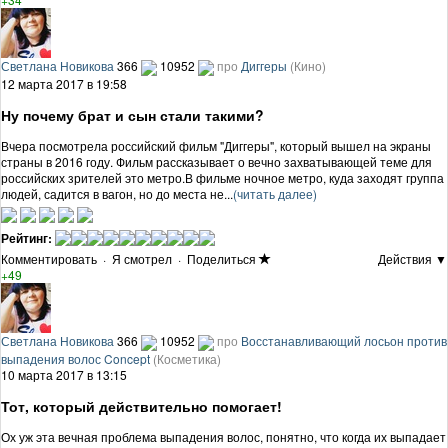
Светлана Новикова
366
10952
про
Диггеры
(Кино)
12 марта 2017 в 19:58
Ну почему брат и сын стали такими?
Вчера посмотрела российский фильм "Диггеры", который вышел на экраны
страны в 2016 году. Фильм рассказывает о вечно захватывающей теме для
российских зрителей это метро.В фильме ночное метро, куда заходят группа
людей, садится в вагон, но до места не...
(читать далее)
Рейтинг:
Комментировать
·
Я смотрел
·
Поделиться
Действия ▼
+49
Светлана Новикова
366
10952
про
Восстанавливающий лосьон против
выпадения волос Concept
(Косметика)
10 марта 2017 в 13:15
Тот, который действительно помогает!
Ох уж эта вечная проблема выпадения волос, понятно, что когда их выпадает