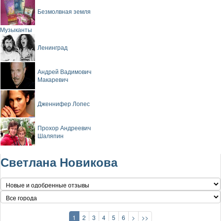
Безмолвная земля
Музыканты
Ленинград
Андрей Вадимович
Макаревич
Дженнифер Лопес
Прохор Андреевич
Шаляпин
Светлана Новикова
1
2
3
4
5
6
>
>>