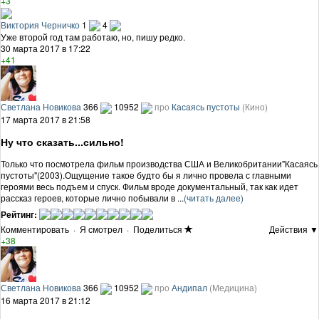
+3
Виктория Черничко
1
4
Уже второй год там работаю, но, пишу редко.
30 марта 2017 в 17:22
+41
Светлана Новикова
366
10952
про
Касаясь пустоты
(Кино)
17 марта 2017 в 21:58
Ну что сказать...сильно!
Только что посмотрела фильм производства США и Великобритании"Касаясь
пустоты"(2003).Ощущение такое будто бы я лично провела с главными
героями весь подъем и спуск. Фильм вроде документальный, так как идет
рассказ героев, которые лично побывали в ...
(читать далее)
Рейтинг:
Комментировать
·
Я смотрел
·
Поделиться
Действия ▼
+38
Светлана Новикова
366
10952
про
Андипал
(Медицина)
16 марта 2017 в 21:12