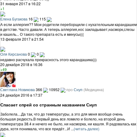
31 января 2017 в 16:22
+1
Елена Бугакова
16
115
А если аллергия?? Мои родители переборщили с нухателоьным карандашем
в детстве. Часто давали. А теперь аллергия,нос закладывает,насморк,слезы
и кашель... О такого препарата есть и минусы(((
13 февраля 2017 в 21:54
Оля Кирсанова
0
0
недавно расчухала прекрасность этого карандашика)))
20 декабря 2018 в 16:36
+49
Светлана Новикова
366
10952
про
Снуп
(Медицина)
24 декабря 2016 в 17:37
Спасает спрей со странным названием Снуп
Заболела....Да так, что до температуры, а это для меня вообще очень
большая редкость.В первый день все ломило и болело, на второй день
температура 38.4 и нечего не было, ни насморка, ни кашля. Я радовалась как
дура, хотя понимала, что все придёт...И ...
(читать далее)