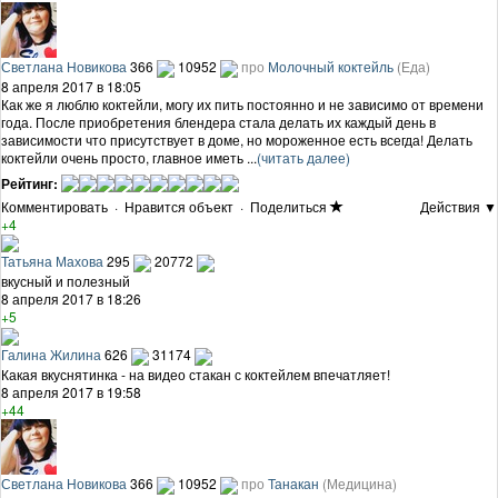
Светлана Новикова
366
10952
про
Молочный коктейль
(Еда)
8 апреля 2017 в 18:05
Как же я люблю коктейли, могу их пить постоянно и не зависимо от времени
года. После приобретения блендера стала делать их каждый день в
зависимости что присутствует в доме, но мороженное есть всегда! Делать
коктейли очень просто, главное иметь ...
(читать далее)
Рейтинг:
Комментировать
·
Нравится объект
·
Поделиться
Действия ▼
+4
Татьяна Махова
295
20772
вкусный и полезный
8 апреля 2017 в 18:26
+5
Галина Жилина
626
31174
Какая вкуснятинка - на видео стакан с коктейлем впечатляет!
8 апреля 2017 в 19:58
+44
Светлана Новикова
366
10952
про
Танакан
(Медицина)