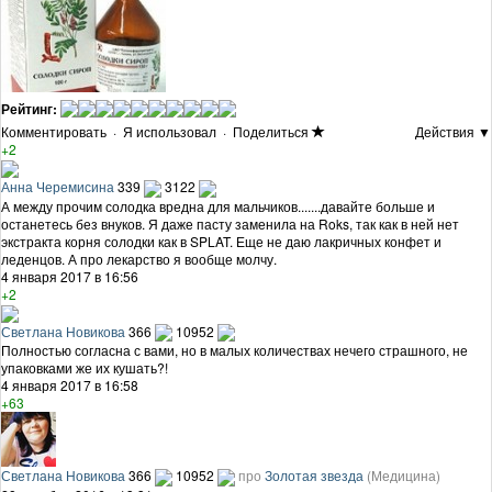
Рейтинг:
Комментировать
·
Я использовал
·
Поделиться
Действия ▼
+2
Анна Черемисина
339
3122
А между прочим солодка вредна для мальчиков.......давайте больше и
останетесь без внуков. Я даже пасту заменила на Roks, так как в ней нет
экстракта корня солодки как в SPLAT. Еще не даю лакричных конфет и
леденцов. А про лекарство я вообще молчу.
4 января 2017 в 16:56
+2
Светлана Новикова
366
10952
Полностью согласна с вами, но в малых количествах нечего страшного, не
упаковками же их кушать?!
4 января 2017 в 16:58
+63
Светлана Новикова
366
10952
про
Золотая звезда
(Медицина)