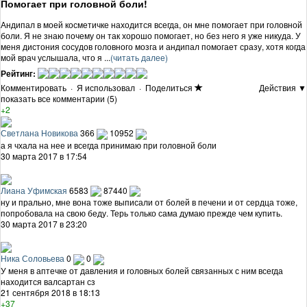
Помогает при головной боли!
Андипал в моей косметичке находится всегда, он мне помогает при головной
боли. Я не знаю почему он так хорошо помогает, но без него я уже никуда. У
меня дистония сосудов головного мозга и андипал помогает сразу, хотя когда
мой врач услышала, что я ...
(читать далее)
Рейтинг:
Комментировать
·
Я использовал
·
Поделиться
Действия ▼
показать все комментарии (5)
+2
Светлана Новикова
366
10952
а я чхала на нее и всегда принимаю при головной боли
30 марта 2017 в 17:54
Лиана Уфимская
6583
87440
ну и прально, мне вона тоже выписали от болей в печени и от сердца тоже,
попробовала на свою беду. Терь только сама думаю прежде чем купить.
30 марта 2017 в 23:20
Ника Соловьева
0
0
У меня в аптечке от давления и головных болей связанных с ним всегда
находится валсартан сз
21 сентября 2018 в 18:13
+37