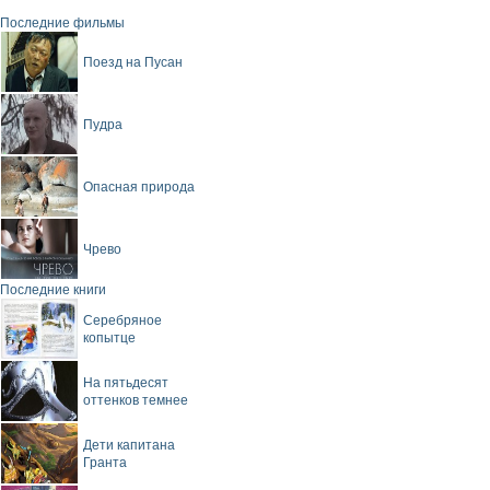
Последние фильмы
Поезд на Пусан
Пудра
Опасная природа
Чрево
Последние книги
Серебряное
копытце
На пятьдесят
оттенков темнее
Дети капитана
Гранта