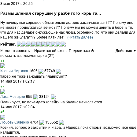
8 мая 2017 в 20:25
Размышления старушки у разбитого корыта...
Ну почему все хорошее обязательно должно заканчиваться??? Почему оно
не может продолжаться вечно??? Почему мы не можем ценить и беречь то,
что для нас делают окружающие нас люди, особенно, то, что они делали для
нашего же блага??? Более пяти лет ...
(читать далее)
Рейтинг:
Комментировать
·
Нравится объект
·
Поделиться
Действия ▼
показать все комментарии (27)
+8
Ксения Чиркова
1606
57749
flapер же тоже закрывать планируют?
14 мая 2017 в 02:17
+7
Лика Мозырко
655
38124
Планируют, но почему-то копейки на баланс начисляются
14 мая 2017 в 02:34
+6
Любовь Савенко
4704
135552
Ксения, вопрос о закрытии и Flapа, и Flapера пока открыт, возможно, все еще
наладится.
Возможно, останется лишь один сайт.