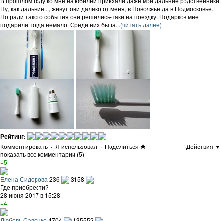
В прошлом году ко мне на юбилей приехали даже мои дальние родственники.
Ну, как дальние..., живут они далеко от меня, в Поволжье да в Подмосковье.
Но ради такого события они решились-таки на поездку. Подарков мне
подарили тогда немало. Среди них была...
(читать далее)
Рейтинг:
Комментировать
·
Я использовал
·
Поделиться
Действия ▼
показать все комментарии (5)
+5
Елена Сидорова
236
3158
Где приобрести?
28 июня 2017 в 15:28
+4
Любовь Савенко
4704
135552