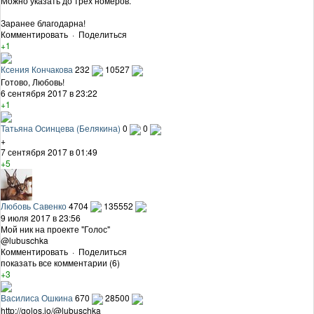
Можно указать до трех номеров.
Заранее благодарна!
Комментировать
·
Поделиться
+1
Ксения Кончакова
232
10527
Готово, Любовь!
6 сентября 2017 в 23:22
+1
Татьяна Осинцева (Белякина)
0
0
+
7 сентября 2017 в 01:49
+5
Любовь Савенко
4704
135552
9 июля 2017 в 23:56
Мой ник на проекте "Голос"
@lubuschka
Комментировать
·
Поделиться
показать все комментарии (6)
+3
Василиса Ошкина
670
28500
http://golos.io/@lubuschka