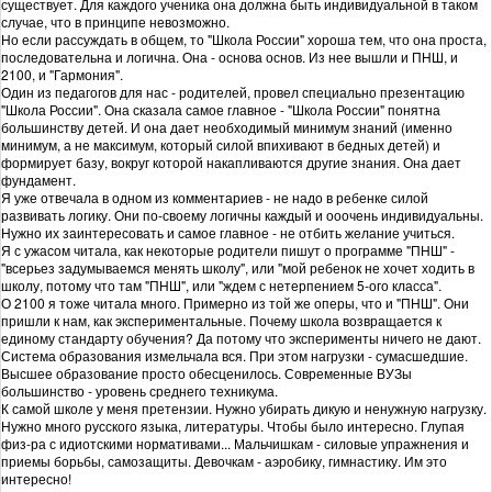
существует. Для каждого ученика она должна быть индивидуальной в таком
случае, что в принципе невозможно.
Но если рассуждать в общем, то "Школа России" хороша тем, что она проста,
последовательна и логична. Она - основа основ. Из нее вышли и ПНШ, и
2100, и "Гармония".
Один из педагогов для нас - родителей, провел специально презентацию
"Школа России". Она сказала самое главное - "Школа России" понятна
большинству детей. И она дает необходимый минимум знаний (именно
минимум, а не максимум, который силой впихивают в бедных детей) и
формирует базу, вокруг которой накапливаются другие знания. Она дает
фундамент.
Я уже отвечала в одном из комментариев - не надо в ребенке силой
развивать логику. Они по-своему логичны каждый и ооочень индивидуальны.
Нужно их заинтересовать и самое главное - не отбить желание учиться.
Я с ужасом читала, как некоторые родители пишут о программе "ПНШ" -
"всерьез задумываемся менять школу", или "мой ребенок не хочет ходить в
школу, потому что там "ПНШ", или "ждем с нетерпением 5-ого класса".
О 2100 я тоже читала много. Примерно из той же оперы, что и "ПНШ". Они
пришли к нам, как экспериментальные. Почему школа возвращается к
единому стандарту обучения? Да потому что эксперименты ничего не дают.
Система образования измельчала вся. При этом нагрузки - сумасшедшие.
Высшее образование просто обесценилось. Современные ВУЗы
большинство - уровень среднего техникума.
К самой школе у меня претензии. Нужно убирать дикую и ненужную нагрузку.
Нужно много русского языка, литературы. Чтобы было интересно. Глупая
физ-ра с идиотскими нормативами... Мальчишкам - силовые упражнения и
приемы борьбы, самозащиты. Девочкам - аэробику, гимнастику. Им это
интересно!