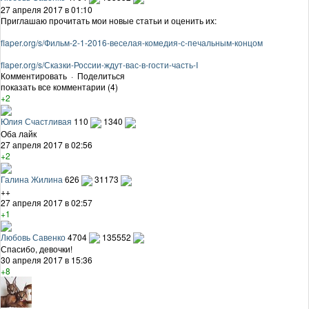
27 апреля 2017 в 01:10
Приглашаю прочитать мои новые статьи и оценить их:
flaper.org/s/Фильм-2-1-2016-веселая-комедия-с-печальным-концом
flaper.org/s/Сказки-России-ждут-вас-в-гости-часть-I
Комментировать
·
Поделиться
показать все комментарии (4)
+2
Юлия Счастливая
110
1340
Оба лайк
27 апреля 2017 в 02:56
+2
Галина Жилина
626
31173
++
27 апреля 2017 в 02:57
+1
Любовь Савенко
4704
135552
Спасибо, девочки!
30 апреля 2017 в 15:36
+8