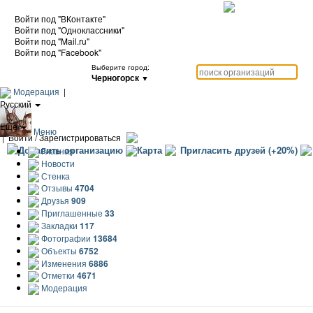
Войти под "ВКонтакте"
Войти под "Одноклассники"
Войти под "Mail.ru"
Войти под "Facebook"
Выберите город:
Черногорск
▼
Модерация
|
Русский
|
Еще
Меню
|
Войти / Зарегистрироваться
Добавить организацию
Карта
Пригласить друзей (+20%)
Главная
Новости
Стенка
Отзывы
4704
Друзья
909
Приглашенные
33
Закладки
117
Фотографии
13684
Объекты
6752
Изменения
6886
Отметки
4671
Модерация