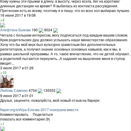
Кому нужны эти прыжки в длину, в высоту, через козла, бег на короткие/
длинные дистанции на время? Я выбилась из контекста рассуждения.
Претензии есть ко всему, поэтому я и пишу, что из всех зол выбираю лучшее.
16 июня 2017 в 19:08
+3
Алефтина Быкова
190
9024
Читала с большим интересом, могу подписаться под каждым вашим словом.
Крик родительских душ должно услышать наше министерство образования.
Хочу что бы мой внук был культурно грамотным без дополнительных
репетиторов, а получил знание основных основных навыков, как и мы, в
рамках школьной программы. А то, такое впечатление, что не детей обучают,
а родителей пытаются переучить...А задания на мышление меня в ступор
вводят...
3 июля 2017 в 01:26
+10
Любовь Савенко
4704
135552
9 июня 2017 в 01:01
Друзья, зацените, пожалуйста, мой новый отзыв на flapере:
flaper.org/s/Игра-Елочка-2017-поиграем-вместе
Комментировать
·
Поделиться
показать все комментарии (9)
+1