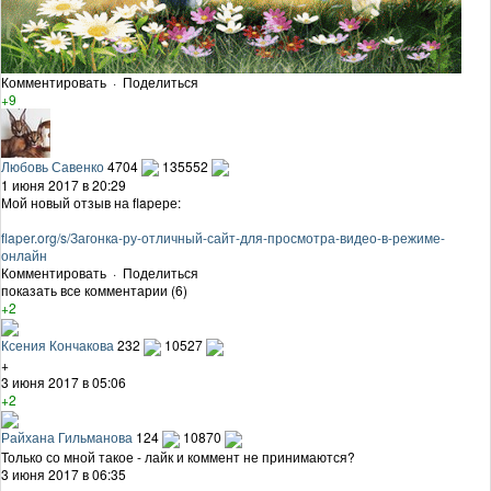
Комментировать
·
Поделиться
+9
Любовь Савенко
4704
135552
1 июня 2017 в 20:29
Мой новый отзыв на flapере:
flaper.org/s/Загонка-ру-отличный-сайт-для-просмотра-видео-в-режиме-
онлайн
Комментировать
·
Поделиться
показать все комментарии (6)
+2
Ксения Кончакова
232
10527
+
3 июня 2017 в 05:06
+2
Райхана Гильманова
124
10870
Только со мной такое - лайк и коммент не принимаются?
3 июня 2017 в 06:35