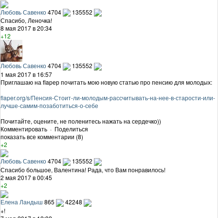
Любовь Савенко
4704
135552
Спасибо, Леночка!
8 мая 2017 в 20:34
+12
Любовь Савенко
4704
135552
1 мая 2017 в 16:57
Приглашаю на flapер почитать мою новую статью про пенсию для молодых:
flaper.org/s/Пенсия-Стоит-ли-молодым-рассчитывать-на-нее-в-старости-или-
лучше-самим-позаботиться-о-себе
Почитайте, оцените, не поленитесь нажать на сердечко))
Комментировать
·
Поделиться
показать все комментарии (8)
+2
Любовь Савенко
4704
135552
Спасибо большое, Валентина! Рада, что Вам понравилось!
2 мая 2017 в 00:45
+2
Елена Ландыш
865
42248
+!