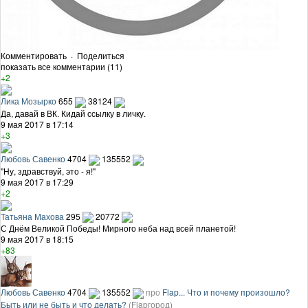
Комментировать
·
Поделиться
показать все комментарии (11)
+2
Лика Мозырко
655
38124
Да, давай в ВК. Кидай ссылку в личку.
9 мая 2017 в 17:14
+3
Любовь Савенко
4704
135552
"Ну, здравствуй, это - я!"
9 мая 2017 в 17:29
+2
Татьяна Махова
295
20772
С Днём Великой Победы! Мирного неба над всей планетой!
9 мая 2017 в 18:15
+83
Любовь Савенко
4704
135552
про
Flap... Что и почему произошло?
Быть или не быть и что делать?
(Flapгород)