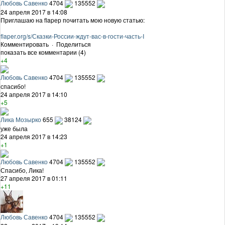
Любовь Савенко
4704
135552
24 апреля 2017 в 14:08
Приглашаю на flapер почитать мою новую статью:
flaper.org/s/Сказки-России-ждут-вас-в-гости-часть-I
Комментировать
·
Поделиться
показать все комментарии (4)
+4
Любовь Савенко
4704
135552
спасибо!
24 апреля 2017 в 14:10
+5
Лика Мозырко
655
38124
уже была
24 апреля 2017 в 14:23
+1
Любовь Савенко
4704
135552
Спасибо, Лика!
27 апреля 2017 в 01:11
+11
Любовь Савенко
4704
135552