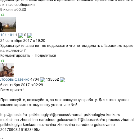
личные сообщения
9 июня в 00:33
+2
101 101
1
0
24 сентября 2017 в 19:20
Здравствуйте, а вы вот не подскажите что потом делать с flapами, которые
начисляются?
Комментировать
·
Поделиться
+8
Любовь Савенко
4704
135552
6 сентября 2017 в 02:29
Всем привет!
Проголосуйте, пожалуйста, за мою конкурсную работу. Для этого нужно в
комментариях к этому посту указать ее № 5
http://golos.io/ru--psikhologiya/@process/zhurnal-psikhologiya-konkurs-
muzhchina-zhenshina-narodnoe-golosovanie#@lubuschka/re-process-zhurnal-
psikhologiya-konkurs-muzhchina-zhenshina-narodnoe-golosovanie-
20170903t161623495z