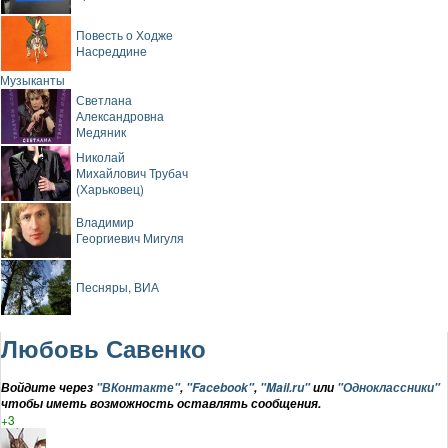
Повесть о Ходже
Насреддине
Музыканты
Светлана
Александровна
Медяник
Николай
Михайлович Трубач
(Харьковец)
Владимир
Георгиевич Мигуля
Песняры, ВИА
Любовь Савенко
Войдите через
"ВКонтакте"
,
"Facebook"
,
"Mail.ru"
или
"Одноклассники"
чтобы иметь возможность оставлять сообщения.
+3