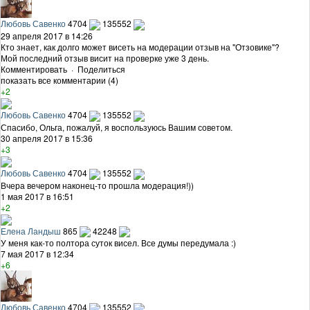
Любовь Савенко
4704
135552
29 апреля 2017 в 14:26
Кто знает, как долго может висеть на модерации отзыв на "Отзовике"?
Мой последний отзыв висит на проверке уже 3 день.
Комментировать
·
Поделиться
показать все комментарии (4)
+2
Любовь Савенко
4704
135552
Спасибо, Ольга, пожалуй, я воспользуюсь Вашим советом.
30 апреля 2017 в 15:36
+3
Любовь Савенко
4704
135552
Вчера вечером наконец-то прошла модерация!))
1 мая 2017 в 16:51
+2
Елена Ландыш
865
42248
У меня как-то полтора суток висел. Все думы передумала :)
7 мая 2017 в 12:34
+6
Любовь Савенко
4704
135552