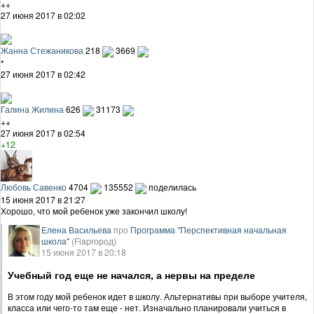
++
27 июня 2017 в 02:02
Жанна Стежаникова
218
3669
*
27 июня 2017 в 02:42
Галина Жилина
626
31173
++
27 июня 2017 в 02:54
+12
Любовь Савенко
4704
135552
поделилась
15 июня 2017 в 21:27
Хорошо, что мой ребенок уже закончил школу!
Елена Васильева
про
Программа "Перспективная начальная
школа"
(Flapгород)
15 июня 2017 в 20:18
Учебный год еще не начался, а нервы на пределе
В этом году мой ребенок идет в школу. Альтернативы при выборе учителя,
класса или чего-то там еще - нет. Изначально планировали учиться в