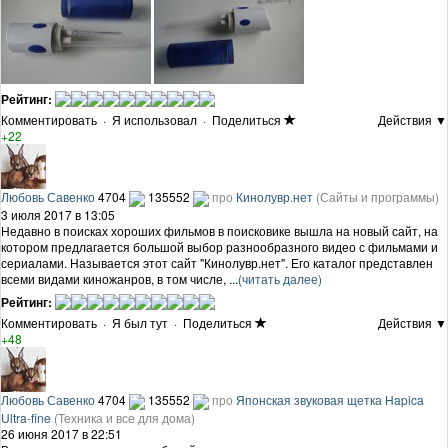
Рейтинг:
Комментировать
·
Я использовал
·
Поделиться
Действия ▼
+22
Любовь Савенко
4704
135552
про
Кинолувр.нет
(Сайты и программы)
3 июля 2017 в 13:05
Недавно в поисках хороших фильмов в поисковике вышла на новый сайт, на
котором предлагается большой выбор разнообразного видео с фильмами и
сериалами. Называется этот сайт "Кинолувр.нет". Его каталог представлен
всеми видами киножанров, в том числе, ...
(читать далее)
Рейтинг:
Комментировать
·
Я был тут
·
Поделиться
Действия ▼
+48
Любовь Савенко
4704
135552
про
Японская звуковая щетка Hapica
Ultra-fine
(Техника и все для дома)
26 июня 2017 в 22:51