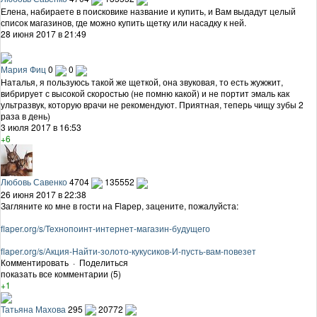
Елена, набираете в поисковике название и купить, и Вам выдадут целый
список магазинов, где можно купить щетку или насадку к ней.
28 июня 2017 в 21:49
Мария Фиц
0
0
Наталья, я пользуюсь такой же щеткой, она звуковая, то есть жужжит,
вибрирует с высокой скоростью (не помню какой) и не портит эмаль как
ультразвук, которую врачи не рекомендуют. Приятная, теперь чищу зубы 2
раза в день)
3 июля 2017 в 16:53
+6
Любовь Савенко
4704
135552
26 июня 2017 в 22:38
Загляните ко мне в гости на Flapер, зацените, пожалуйста:
flaper.org/s/Технопоинт-интернет-магазин-будущего
flaper.org/s/Акция-Найти-золото-кукусиков-И-пусть-вам-повезет
Комментировать
·
Поделиться
показать все комментарии (5)
+1
Татьяна Махова
295
20772