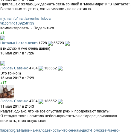
Приглашаю желающих держать связь со мной в "Моем мире" и "В Контакте".
В остальных соцсетях, хоть и числюсь, но не активна.
my.mail.ru/mail/savenko_lubov/
vk.com/id109258139
Комментировать
·
Поделиться
+1
Наталья Натальченко
1728
55723
в вк дружим уже очень давно)
15 мая 2017 в 17:26
Любовь Савенко
4704
135552
Это точно!))
15 мая 2017 в 17:29
+17
Любовь Савенко
4704
135552
11 мая 2017 в 21:43
Радует, однако, что не все опустили руки и продолжают писать!!!
Я сегодня тоже написала небольшую статью на flapере, приглашаю
почитать, тема актуальная!
flaper.org/s/Налог-на-малодетность-Что-он-нам-даст-Поможет-ли-его-