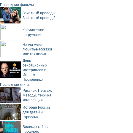
Последние фильмы
Зачетный препод и
Зачетный препод 2
Космическое
погружение
Научи меня
любить/Расскажи
мне как любить
День
сенсационных
материалов с
Игорем
Прокопенко
Последние книги
Рисунок: Пейзаж:
Методы, техника,
композиция
История России
для детей и
взрослых
Великие тайны
прошлого