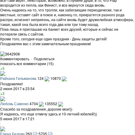
все-таки верят, некоторые, возможно, в глубине души, в то, что Flap
возродится из пепла, как Финист, и все вернутся сюда вновь.
Очень надеюсь на то, что тролли, как забегающие периодически, так и
местные, оставят сайт в покое и, наконец-то, прекратятся разного рода
распри, исчезнет неприязнь, на сайте вновь будет дружелюбная атмосфера,
такая, какой она была всего года два или три тому назад.
Пока лишь я приглашаю на банкет всех друзей, которые и сейчас не
потеряли связь с сайтом.
Кроме того, сегодня еще один праздник - День защиты детей!
Поздравляю вас с этим замечательным праздником!
Комментировать
·
Поделиться
показать все комментарии (15)
+5
Райхана Гильманова
124
10870
Поздравляю!
2 июня 2017 в 23:54
+3
Любовь Савенко
4704
135552
Спасибо за поздравления, дорогие мои!))
Я надеюсь, что еще отмечу здесь и 10-летний юбилей!))
5 июня 2017 в 17:21
Елена Белова
263
5705