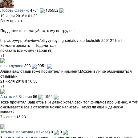
Любовь Савенко
4704
135552
19 июля 2018 в 01:22
Всем привет!
Поддержите, пожалуйста, кому не трудно!
http://otzyvy.pro/reviews/otzyvy-reyting-serialov-top-luchshih-259127.html
Комментировать
·
Поделиться
показать все комментарии (8)
+1
ольга дудина
393
9951
Алина ваш отзыв тоже посмотрел и коммент.Можем в личке обмениваться
отзывами.
21 июля 2018 в 16:58
+1
Анатолий Втюрин
56
1954
Тоже прочитал Ваш отзыв. Я давно хотел свой топ фильмов про бизнес. А тут
оказывается все в отзовике можно написать. Неужели еще и денежка
капает?
7 июня в 15:23
Татьяна Моряхина (Махова)
0
0
Здравствуйте, отзыв оценила и прокомментировала, присылайте ссылки в