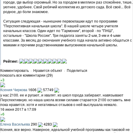
городе, где выбор огромный. Но за городом в миллион раз спокойнее, тише,
уютнее, удобнее. Свой ребячий коллектив из детского сада. Всё своё... Всё
родное, до боли знакомое.
Ситуация следующая - нынешние первоклашки идут по программе
"Перспективная начальная школа". В нашей школе четыре учителя
начальных классов. Один идет по "Гармонии", второй - по "ПНШ",
остальные - "Школа России". Три педагога заняты 2-ым, 3-им и 4-ыми
классами. За месяц до окончания учебного года начала активно общаться с
мамами и прочими родственниками выпускников начальной школы.
Рейтинг:
Комментировать
·
Нравится объект
·
Поделиться
показать все комментарии (29)
+3
Ксения Чиркова
1606
57749
у нас 2100. ее и ругают, и хвалят. из школ города забирают. навязывают
Перспективную. но наша школа всеми силами старается 2100 оставить. мне
пока нравится. хотя и негативных отзывов о ней выслушала немало.
16 июня 2017 в 17:09
+6
Елена Васильева
290
4283
Ксения, все верно. Наверное, идеальной учебной программы как таковой не