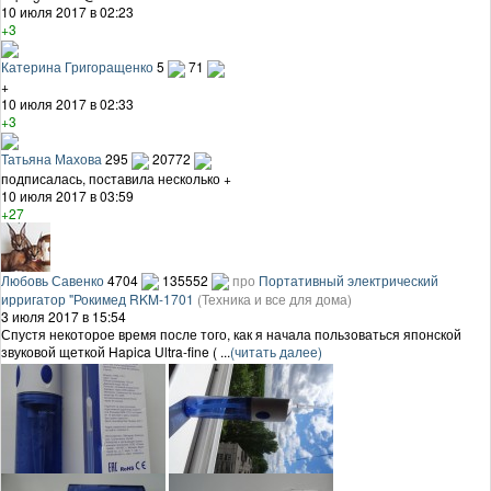
10 июля 2017 в 02:23
+3
Катерина Григоращенко
5
71
+
10 июля 2017 в 02:33
+3
Татьяна Махова
295
20772
подписалась, поставила несколько +
10 июля 2017 в 03:59
+27
Любовь Савенко
4704
135552
про
Портативный электрический
ирригатор "Рокимед RKM-1701
(Техника и все для дома)
3 июля 2017 в 15:54
Спустя некоторое время после того, как я начала пользоваться японской
звуковой щеткой Hapica Ultra-fine ( ...
(читать далее)