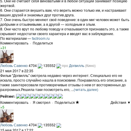
5. Они не считают себя виноватыми и в любой ситуации занимают позицию
жертвой.
6. Они стараются внушить вам, что верить можно только им, и настраивают
ваших друзей и знакомых друг против друга.
7. Они очень быстро меняют своё поведение: в один миг человек может быть
добрыми и отзывчивыми, а в другой — холодным и злым.
8. Они часто врут по любому поводу и отказываются признавать это, а также
скрывают недостатки своего характера и вводят вас в заблуждение.
По материалам —
factroom.ru
Комментировать
·
Поделиться
+31
Любовь Савенко
4704
135552
про
Догвилль
(Кино)
21 мая 2017 в 22:35
Фильм "Догвилль" смотрела недавно через интернет. Специально его не
искала, просто случайно нашла в поисковике. Понравилось его описание, а
также заинтересовали противоречивые отзывы о нем от восторженных до
разгромных.Решила-таки посмотреть его, ...
(читать далее)
Рейтинг:
Комментировать
·
Я смотрел
·
Поделиться
Действия ▼
+5
Любовь Савенко
4704
135552
15 мая 2017 в 17:22