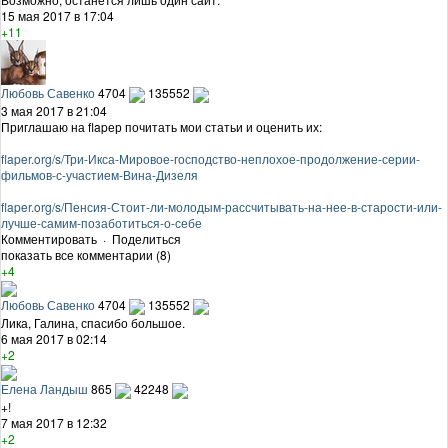
15 мая 2017 в 17:04
+11
Любовь Савенко
4704
135552
3 мая 2017 в 21:04
Приглашаю на flapер почитать мои статьи и оценить их:
flaper.org/s/Три-Икса-Мировое-господство-неплохое-продолжение-серии-
фильмов-с-участием-Вина-Дизеля
flaper.org/s/Пенсия-Стоит-ли-молодым-рассчитывать-на-нее-в-старости-или-
лучше-самим-позаботиться-о-себе
Комментировать
·
Поделиться
показать все комментарии (8)
+4
Любовь Савенко
4704
135552
Лика, Галина, спасибо большое.
6 мая 2017 в 02:14
+2
Елена Ландыш
865
42248
+!
7 мая 2017 в 12:32
+2