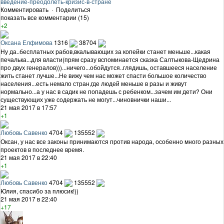
введение-преодолеть-кризис-в-стране
Комментировать
·
Поделиться
показать все комментарии (15)
+2
Оксана Елфимова
1316
38704
Ну да..бесплатных рабов,вкалывающих за копейки станет меньше...какая
печалька...для власти(прям сразу вспоминается сказка Салтыкова-Щедрина
про двух генералов)))...ничего...обойдутся..глядишь, оставшееся население
жить станет лучше...Не вижу чем нас может спасти большое количество
населения...есть немало стран,где людей меньше в разы и живут
нормально...а у нас в садик не попадешь с ребенком...зачем им дети? Они
существующих уже содержать не могут...чиновнички наши...
21 мая 2017 в 17:57
+1
Любовь Савенко
4704
135552
Оксан, у нас все законы принимаются против народа, особенно много разных
проектов в последнее время.
21 мая 2017 в 22:40
+1
Любовь Савенко
4704
135552
Юлия, спасибо за плюсик!))
21 мая 2017 в 22:40
+17