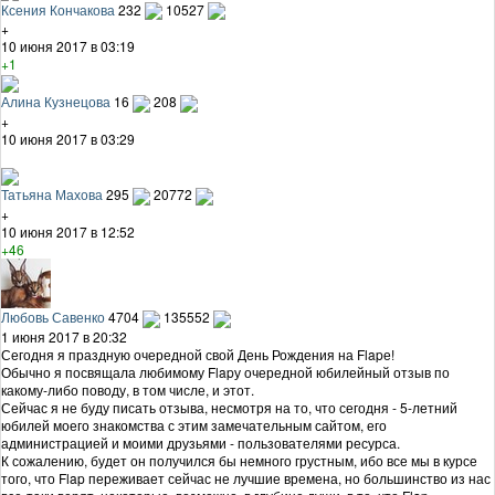
Ксения Кончакова
232
10527
+
10 июня 2017 в 03:19
+1
Алина Кузнецова
16
208
+
10 июня 2017 в 03:29
Татьяна Махова
295
20772
+
10 июня 2017 в 12:52
+46
Любовь Савенко
4704
135552
1 июня 2017 в 20:32
Сегодня я праздную очередной свой День Рождения на Flapе!
Обычно я посвящала любимому Flapу очередной юбилейный отзыв по
какому-либо поводу, в том числе, и этот.
Сейчас я не буду писать отзыва, несмотря на то, что сегодня - 5-летний
юбилей моего знакомства с этим замечательным сайтом, его
администрацией и моими друзьями - пользователями ресурса.
К сожалению, будет он получился бы немного грустным, ибо все мы в курсе
того, что Flap переживает сейчас не лучшие времена, но большинство из нас