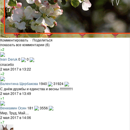
Комментировать
·
Поделиться
показать все комментарии (6)
+2
Ivan Deruk
0
0
спасибо
2 мая 2017 в 13:22
+2
Валентина Щербакова
1940
31924
С днём дружбы и единства и весны !!!!!!!!!!!!!1
2 мая 2017 в 13:49
+1
Вениамин Осин
181
3556
Мир, Труд, Май....
2 мая 2017 в 14:06
+7