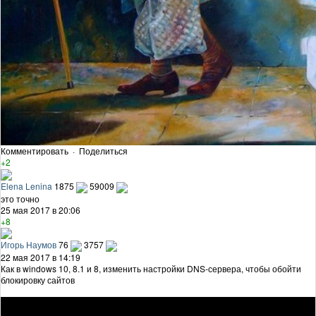
Комментировать
·
Поделиться
+2
Elena Lenina
1875
59009
это точно
25 мая 2017 в 20:06
+8
Игорь Наумов
76
3757
22 мая 2017 в 14:19
Как в windows 10, 8.1 и 8, изменить настройки DNS-сервера, чтобы обойти
блокировку сайтов