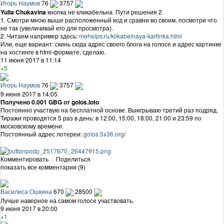
Игорь Наумов
76
3757
Yulia Chukavina
кнопка не кликабельна. Пути решения 2.
1. Смотри мною выше расположенный код и сравни во своим, посмотри что
не так (увеличивай его для просмотра).
2. Читаем например здесь:
mehelps.ru/klikabelnaya-kartinka.html
Или, еще вариант: скинь сюда адрес своего блога на голосе и адрес картинке
на хостинге в html-формате, сделаю.
11 июня 2017 в 11:14
+5
Игорь Наумов
76
3757
9 июня 2017 в 14:05
Получено 0.001 GBG от golos.loto
Постоянно участвую на бесплатной основе. Выигрываю третий раз подряд.
Тиражи проводятся 5 раз в день: в 12:00, 15:00, 18:00, 21:00 и 23:59 по
московскому времени.
Постоянный адрес лотереи:
golos.5x36.org
/
Комментировать
·
Поделиться
показать все комментарии (9)
Василиса Ошкина
670
28500
Лучше наверное на самом голосе участвовать.
9 июня 2017 в 20:00
+1