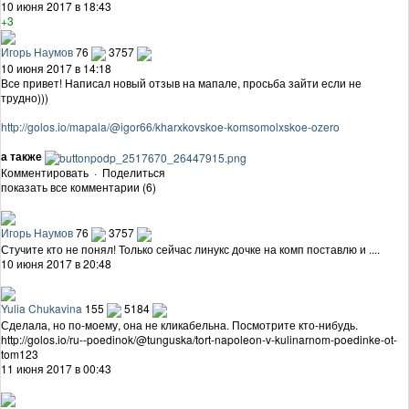
10 июня 2017 в 18:43
+3
Игорь Наумов
76
3757
10 июня 2017 в 14:18
Все привет! Написал новый отзыв на мапале, просьба зайти если не
трудно)))
http://golos.io/mapala/@igor66/kharxkovskoe-komsomolxskoe-ozero
а также
Комментировать
·
Поделиться
показать все комментарии (6)
Игорь Наумов
76
3757
Стучите кто не понял! Только сейчас линукс дочке на комп поставлю и ....
10 июня 2017 в 20:48
Yulia Chukavina
155
5184
Сделала, но по-моему, она не кликабельна. Посмотрите кто-нибудь.
http://golos.io/ru--poedinok/@tunguska/tort-napoleon-v-kulinarnom-poedinke-ot-
tom123
11 июня 2017 в 00:43