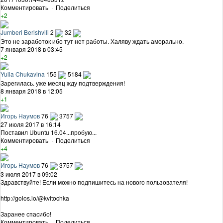
Комментировать
·
Поделиться
+2
Jumberi Berishvili
2
32
Это не заработок ибо тут нет работы. Халяву ждать аморально.
7 января 2018 в 03:45
+2
Yulia Chukavina
155
5184
Зарегилась. уже месяц жду подтверждения!
8 января 2018 в 12:05
+1
Игорь Наумов
76
3757
27 июля 2017 в 16:14
Поставил Ubuntu 16.04...пробую...
Комментировать
·
Поделиться
+4
Игорь Наумов
76
3757
3 июля 2017 в 09:02
Здравствуйте! Если можно подпишитесь на нового пользователя!
http://golos.io/@kvitochka
Заранее спасибо!
Комментировать
·
Поделиться