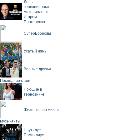
День
сенсационных
материалов с
Игорем
Прокопенко
СуперБобровы
Усатый нянь
Верные друзья
Последние книги
Поющие в
терновнике
Жизнь после жизни
Музыканты
Наутилус
Помпилиус