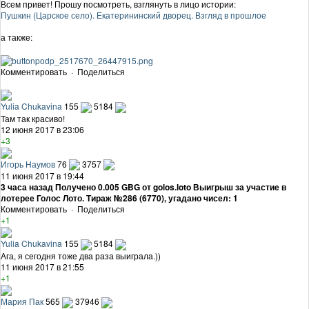
Всем привет! Прошу посмотреть, взглянуть в лицо истории:
Пушкин (Царское село). Екатерининский дворец. Взгляд в прошлое
а также:
Комментировать
·
Поделиться
Yulia Chukavina
155
5184
Там так красиво!
12 июня 2017 в 23:06
+3
Игорь Наумов
76
3757
11 июня 2017 в 19:44
3 часа назад Получено 0.005 GBG от golos.loto Выигрыш за участие в
лотерее Голос Лото. Тираж №286 (6770), угадано чисел: 1
Комментировать
·
Поделиться
+1
Yulia Chukavina
155
5184
Ага, я сегодня тоже два раза выиграла.))
11 июня 2017 в 21:55
+1
Мария Пак
565
37946