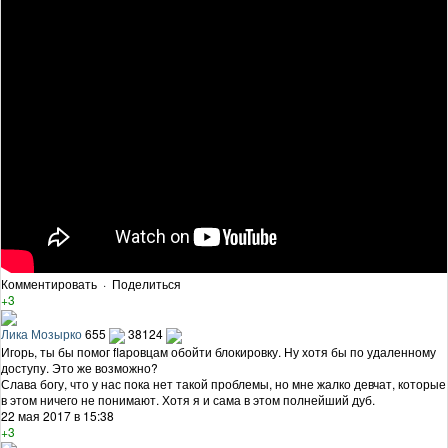
Комментировать
·
Поделиться
+3
Лика Мозырко
655
38124
Игорь, ты бы помог flapовцам обойти блокировку. Ну хотя бы по удаленному
доступу. Это же возможно?
Слава богу, что у нас пока нет такой проблемы, но мне жалко девчат, которые
в этом ничего не понимают. Хотя я и сама в этом полнейший дуб.
22 мая 2017 в 15:38
+3