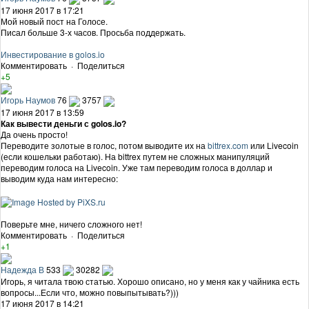
17 июня 2017 в 17:21
Мой новый пост на Голосе.
Писал больше 3-х часов. Просьба поддержать.
Инвестирование в golos.io
Комментировать
·
Поделиться
+5
Игорь Наумов
76
3757
17 июня 2017 в 13:59
Как вывести деньги с golos.io?
Да очень просто!
Переводите золотые в голос, потом выводите их на
bittrex.com
или Livecoin
(если кошельки работаю). На bittrex путем не сложных манипуляций
переводим голоса на Livecoin. Уже там переводим голоса в доллар и
выводим куда нам интересно:
Поверьте мне, ничего сложного нет!
Комментировать
·
Поделиться
+1
Надежда В
533
30282
Игорь, я читала твою статью. Хорошо описано, но у меня как у чайника есть
вопросы...Если что, можно повыпытывать?)))
17 июня 2017 в 14:21