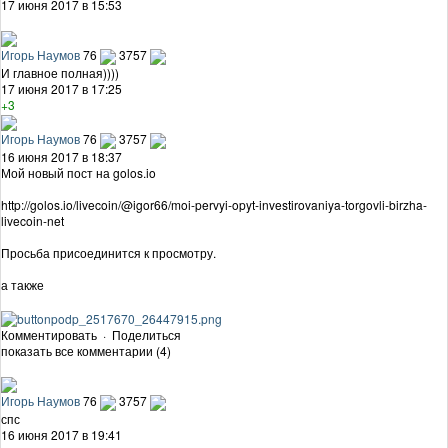
17 июня 2017 в 15:53
Игорь Наумов
76
3757
И главное полная))))
17 июня 2017 в 17:25
+3
Игорь Наумов
76
3757
16 июня 2017 в 18:37
Мой новый пост на golos.io
http://golos.io/livecoin/@igor66/moi-pervyi-opyt-investirovaniya-torgovli-birzha-
livecoin-net
Просьба присоединится к просмотру.
а также
Комментировать
·
Поделиться
показать все комментарии (4)
Игорь Наумов
76
3757
спс
16 июня 2017 в 19:41