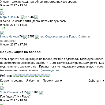
У меня тоже, приходится обновлять страницу все время.
9 июня 2017 в 13:44
+2
Мария Пак
565
37946
я вчера не могла зайти, долго. потом получилось
9 июня 2017 в 14:25
+17
Игорь Наумов
76
3757
про
Социальная сеть Голос
(Сайты и
программы)
8 июня 2017 в 17:26
Верификация на голосе!
Чтобы пройти верификацию на голосе, как мне подсказали в культуре голоса,
необходимо просто здесь разместить вот такую ссылку golos.io/@igor66 . Как
видите ничего сложного нет. Правда пока не подсказали умные люди, я тоже
бы ничего не знал и сидел и ...
(читать далее)
Рейтинг:
Комментировать
·
Я был тут
·
Поделиться
Действия ▼
+2
Yulia Chukavina
155
5184
Где "здесь"? На Flapе?
8 июня 2017 в 18:46
+2