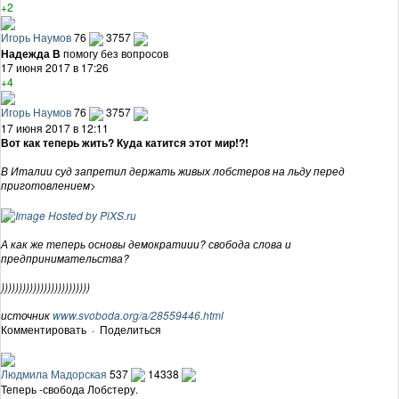
+2
Игорь Наумов
76
3757
Надежда В
помогу без вопросов
17 июня 2017 в 17:26
+4
Игорь Наумов
76
3757
17 июня 2017 в 12:11
Вот как теперь жить? Куда катится этот мир!?!
В Италии суд запретил держать живых лобстеров на льду перед
приготовлением>
А как же теперь основы демократиии? свобода слова и
предпринимательства?
)))))))))))))))))))))))))
источник
www.svoboda.org/a/28559446.html
Комментировать
·
Поделиться
Людмила Мадорская
537
14338
Теперь -свобода Лобстеру.