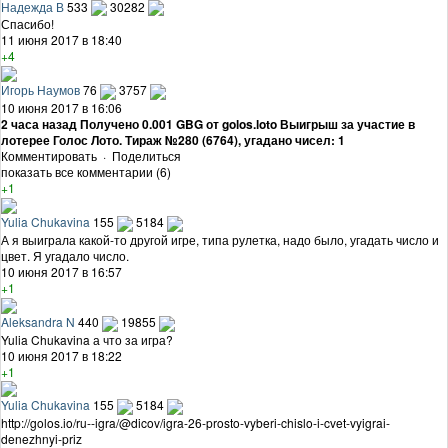
Надежда В
533
30282
Спасибо!
11 июня 2017 в 18:40
+4
Игорь Наумов
76
3757
10 июня 2017 в 16:06
2 часа назад Получено 0.001 GBG от golos.loto Выигрыш за участие в
лотерее Голос Лото. Тираж №280 (6764), угадано чисел: 1
Комментировать
·
Поделиться
показать все комментарии (6)
+1
Yulia Chukavina
155
5184
А я выиграла какой-то другой игре, типа рулетка, надо было, угадать число и
цвет. Я угадало число.
10 июня 2017 в 16:57
+1
Aleksandra N
440
19855
Yulia Chukavina а что за игра?
10 июня 2017 в 18:22
+1
Yulia Chukavina
155
5184
http://golos.io/ru--igra/@dicov/igra-26-prosto-vyberi-chislo-i-cvet-vyigrai-
denezhnyi-priz