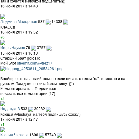
Так и хочется вилочкой подцепить!)))
16 июня 2017 в 14:43
Людмила Мадорская
537
14338
КЛАСС!!
16 июня 2017 в 19:52
+6
Игорь Наумов
76
3757
15 июня 2017 в 16:13
Старший брат golos.io
Мой блог
steemit.com/@terz17
Вообще сеть на английском, но если писать с тегом "ru", то можно и на
русском. Там даже на китайском пишут))))
Комментировать
·
Поделиться
показать все комментарии (17)
+2
Надежда В
533
30282
Ксюш,я @lushaya, на тебя подпишусь схожу.)
17 июня 2017 в 12:47
+1
Ксения Чиркова
1606
57749