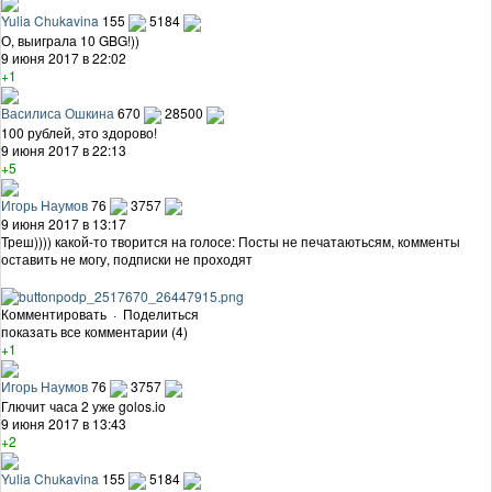
Yulia Chukavina
155
5184
О, выиграла 10 GBG!))
9 июня 2017 в 22:02
+1
Василиса Ошкина
670
28500
100 рублей, это здорово!
9 июня 2017 в 22:13
+5
Игорь Наумов
76
3757
9 июня 2017 в 13:17
Треш)))) какой-то творится на голосе: Посты не печатаютьсям, комменты
оставить не могу, подписки не проходят
Комментировать
·
Поделиться
показать все комментарии (4)
+1
Игорь Наумов
76
3757
Глючит часа 2 уже golos.io
9 июня 2017 в 13:43
+2
Yulia Chukavina
155
5184