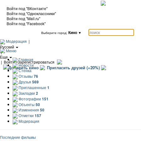
Войти под "ВКонтакте"
Войти под "Одноклассники"
Войти под "Mail.ru"
Войти под "Facebook"
Кино
▼
Выберите город:
Модерация
|
Русский
Меню
|
Еще
Главная
|
Войти / Зарегистрироваться
Новости
Добавить кино
Пригласить друзей (+20%)
Стенка
Отзывы
76
Друзья
569
Приглашенные
1
Закладки
2
Фотографии
151
Объекты
50
Изменения
50
Отметки
157
Модерация
Последние фильмы