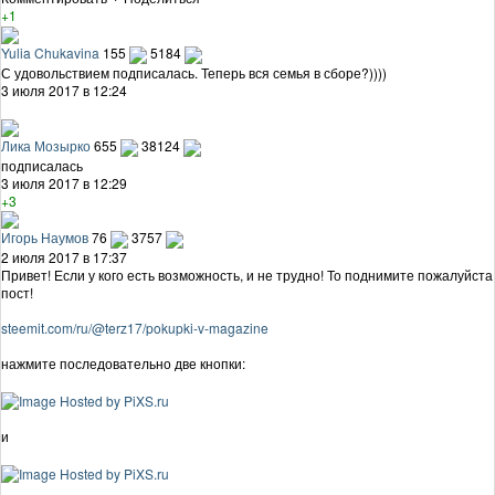
+1
Yulia Chukavina
155
5184
С удовольствием подписалась. Теперь вся семья в сборе?))))
3 июля 2017 в 12:24
Лика Мозырко
655
38124
подписалась
3 июля 2017 в 12:29
+3
Игорь Наумов
76
3757
2 июля 2017 в 17:37
Привет! Если у кого есть возможность, и не трудно! То поднимите пожалуйста
пост!
steemit.com/ru/@terz17/pokupki-v-magazine
нажмите последовательно две кнопки:
и