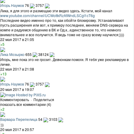
Игорь Наумов
76
3757
Лика, я для этого и размещаю эти видео здесь. Кстати, мой канал
www.youtube.com/channel/UCWottkRzAfWndLSCgI1cT6g
Последние видео именно про то, как обойти блокировку. Устанавливают
пусть расширения или вот, к примеру последнее, меняем DNS-сервера на
компе и радуемся общению в ВК и Од.к...единственное то, что немного
внимательнее и все получится. Я ведь тоже не сразу всему научился;))))
22 мая 2017 в 21:05
+5
Лика Мозырко
655
38124
Игорь, мне пока это не грозит. Девчонкам помоги. Я тебя уже рекламирую в
личке.
22 мая 2017 в 21:08
+13
Игорь Наумов
76
3757
20 мая 2017 в 19:07
Комментировать
·
Поделиться
показать все комментарии (4)
+2
Варвара Перепелица
54
3103
:))
20 мая 2017 в 20:57