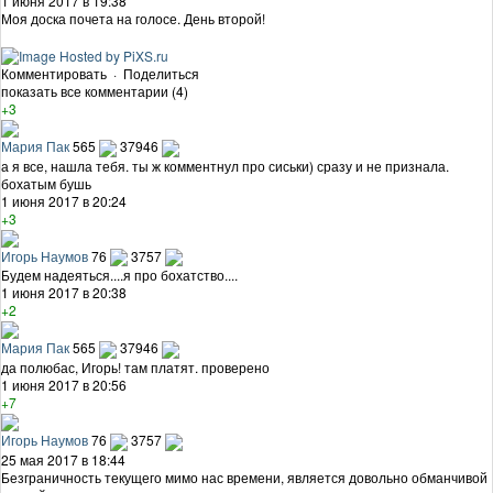
1 июня 2017 в 19:38
Моя доска почета на голосе. День второй!
Комментировать
·
Поделиться
показать все комментарии (4)
+3
Мария Пак
565
37946
а я все, нашла тебя. ты ж комментнул про сиськи) сразу и не признала.
бохатым бушь
1 июня 2017 в 20:24
+3
Игорь Наумов
76
3757
Будем надеяться....я про бохатство....
1 июня 2017 в 20:38
+2
Мария Пак
565
37946
да полюбас, Игорь! там платят. проверено
1 июня 2017 в 20:56
+7
Игорь Наумов
76
3757
25 мая 2017 в 18:44
Безграничность текущего мимо нас времени, является довольно обманчивой