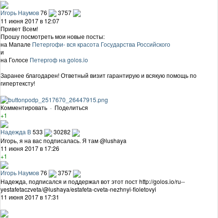
Игорь Наумов
76
3757
11 июня 2017 в 12:07
Привет Всем!
Прошу посмотреть мои новые посты:
на Мапале
Петергофи- вся красота Государства Российского
и
на Голосе
Петергоф на golos.io
Заранее благодарен! Ответный визит гарантирую и всякую помощь по
гипертексту!
Комментировать
·
Поделиться
+1
Надежда В
533
30282
Игорь, я на вас подписалась. Я там @lushaya
11 июня 2017 в 17:26
+1
Игорь Наумов
76
3757
Надежда, подписался и поддержал вот этот пост http://golos.io/ru--
yestafetaczveta/@lushaya/estafeta-cveta-nezhnyi-fioletovyi
11 июня 2017 в 17:31