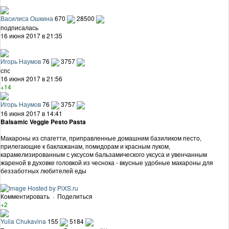
Василиса Ошкина
670
28500
подписалась
16 июня 2017 в 21:35
Игорь Наумов
76
3757
спс
16 июня 2017 в 21:56
+14
Игорь Наумов
76
3757
16 июня 2017 в 14:41
Balsamic Veggie Pesto Pasta
Макароны из спагетти, приправленные домашним базиликом песто,
прилегающие к баклажанам, помидорам и красным луком,
карамелизированным с уксусом бальзамического уксуса и увенчанным
жареной в духовке головкой из чеснока - вкусные удобные макароны для
беззаботных любителей еды
Комментировать
·
Поделиться
+2
Yulia Chukavina
155
5184