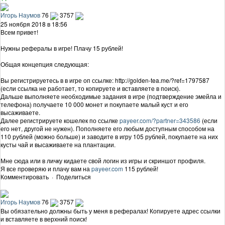
Игорь Наумов
76
3757
25 ноября 2018 в 18:56
Всем привет!
Нужны рефералы в игре! Плачу 15 рублей!
Общая концепция следующая:
Вы регистрируетесь в в игре оп ссылке: http://golden-tea.me/?ref=1797587
(если ссылка не работает, то копируете и вставляете в поиск).
Дальше выполняете необходимые задания в игре (подтверждение эмейла и
телефона) получаете 10 000 монет и покупаете малый куст и его
высаживаете.
Далее регистрируете кошелек по ссылке
payeer.com/?partner=343586
(если
его нет, другой не нужен). Пополняете его любым доступным способом на
110 рублей (можно больше) и заводите в игру 105 рублей, покупаете на них
кусты чай и высаживаете на плантации.
Мне сюда или в личку кидаете свой логин из игры и скриншот профиля.
Я все проверяю и плачу вам на
payeer.com
115 рублей!
Комментировать
·
Поделиться
Игорь Наумов
76
3757
Вы обязательно должны быть у меня в рефералах! Копируете адрес ссылки
и вставляете в верхний поиск!