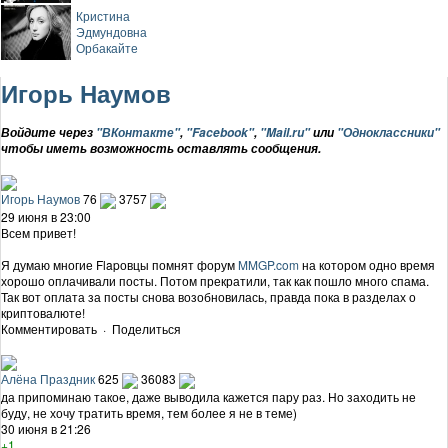
Кристина
Эдмундовна
Орбакайте
Игорь Наумов
Войдите через
"ВКонтакте"
,
"Facebook"
,
"Mail.ru"
или
"Одноклассники"
чтобы иметь возможность оставлять сообщения.
Игорь Наумов
76
3757
29 июня в 23:00
Всем привет!
Я думаю многие Flapовцы помнят форум
MMGP.com
на котором одно время
хорошо оплачивали посты. Потом прекратили, так как пошло много спама.
Так вот оплата за посты снова возобновилась, правда пока в разделах о
криптовалюте!
Комментировать
·
Поделиться
Алёна Праздник
625
36083
да припоминаю такое, даже выводила кажется пару раз. Но заходить не
буду, не хочу тратить время, тем более я не в теме)
30 июня в 21:26
+1