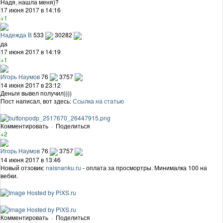
Надя, нашла меня)?
17 июня 2017 в 14:16
+1
Надежда В
533
30282
да
17 июня 2017 в 14:19
+1
Игорь Наумов
76
3757
14 июня 2017 в 23:12
Деньги вывел получил))))
Пост написал, вот здесь:
Ссылка на статью
Комментировать
·
Поделиться
+2
Игорь Наумов
76
3757
14 июня 2017 в 13:46
Новый отзовик:
naisnanku.ru
- оплата за просмортры. Минималка 100 на
вебки.
Комментировать
·
Поделиться