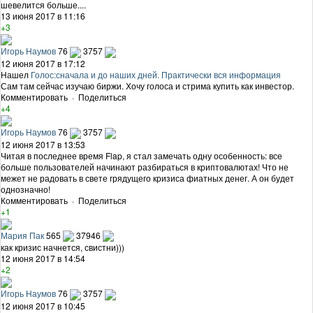
шевелится больше....
13 июня 2017 в 11:16
+3
Игорь Наумов
76
3757
12 июня 2017 в 17:12
Нашел
Голос:сначала и до наших дней. Практически вся информация
Сам там сейчас изучаю биржи. Хочу голоса и стрима купить как инвестор.
Комментировать
·
Поделиться
+4
Игорь Наумов
76
3757
12 июня 2017 в 13:53
Читая в последнее время Flap, я стал замечать одну особенность: все
больше пользователей начинают разбираться в криптовалютах! Что не
межет не радовать в свете грядущего кризиса фиатных денег. А он будет
однозначно!
Комментировать
·
Поделиться
+1
Мария Пак
565
37946
как кризис начнется, свистни)))
12 июня 2017 в 14:54
+2
Игорь Наумов
76
3757
12 июня 2017 в 10:45