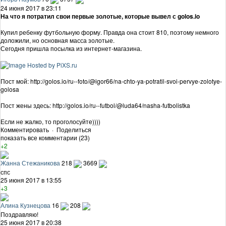
24 июня 2017 в 23:11
На что я потратил свои первые золотые, которые вывел с golos.io
Купил ребенку футбольную форму. Правда она стоит 810, поэтому немного
доложили, но основная масса золотые.
Сегодня пришла посылка из интернет-магазина.
Пост мой: http://golos.io/ru--foto/@igor66/na-chto-ya-potratil-svoi-pervye-zolotye-
golosa
Пост жены здесь: http://golos.io/ru--futbol/@luda64/nasha-futbolistka
Если не жалко, то проголосуйте))))
Комментировать
·
Поделиться
показать все комментарии (23)
+2
Жанна Стежаникова
218
3669
спс
25 июня 2017 в 13:55
+3
Алина Кузнецова
16
208
Поздравляю!
25 июня 2017 в 20:38