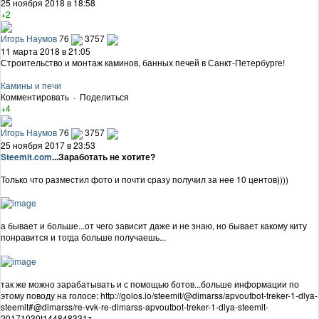
25 ноября 2018 в 18:58
+2
Игорь Наумов
76
3757
11 марта 2018 в 21:05
Строительство и монтаж каминов, банных печей в Санкт-Петербурге!
Камины и печи
Комментировать
·
Поделиться
+4
Игорь Наумов
76
3757
25 ноября 2017 в 23:53
Steemit.com
...Заработать не хотите?
Только что разместил фото и почти сразу получил за нее 10 центов))))
а бывает и больше...от чего зависит даже и не знаю, но бывает какому киту
понравится и тогда больше получаешь...
так же можно зарабатывать и с помощью ботов...больше информации по
этому поводу на голосе: http://golos.io/steemit/@dimarss/apvoutbot-treker-1-dlya-
steemit#@dimarss/re-vvk-re-dimarss-apvoutbot-treker-1-dlya-steemit-
20171030t144848331z