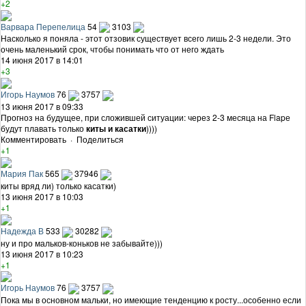
+2
Варвара Перепелица
54
3103
Насколько я поняла - этот отзовик существует всего лишь 2-3 недели. Это
очень маленький срок, чтобы понимать что от него ждать
14 июня 2017 в 14:01
+3
Игорь Наумов
76
3757
13 июня 2017 в 09:33
Прогноз на будущее, при сложившей ситуации: через 2-3 месяца на Flapе
будут плавать только
киты и касатки
))))
Комментировать
·
Поделиться
+1
Мария Пак
565
37946
киты вряд ли) только касатки)
13 июня 2017 в 10:03
+1
Надежда В
533
30282
ну и про мальков-коньков не забывайте)))
13 июня 2017 в 10:23
+1
Игорь Наумов
76
3757
Пока мы в основном мальки, но имеющие тенденцию к росту...особенно если