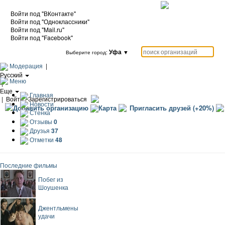
Войти под "ВКонтакте"
Войти под "Одноклассники"
Войти под "Mail.ru"
Войти под "Facebook"
Уфа
▼
Выберите город:
Модерация
|
Русский
Меню
|
Еще
Главная
|
Войти / Зарегистрироваться
Новости
Добавить организацию
Карта
Пригласить друзей (+20%)
Стенка
Отзывы
0
Друзья
37
Отметки
48
Последние фильмы
Побег из
Шоушенка
Джентльмены
удачи