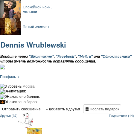
Спокойной ночи,
малыши
Пятый элемент
Dennis Wrublewski
Войдите через
"ВКонтакте"
,
"Facebook"
,
"Mail.ru"
или
"Одноклассники"
чтобы иметь возможность оставлять сообщения.
Профиль в:
3 уровень
Москва
0
Репутация:
0
Накоплено баллов:
0
Накоплено flapов:
Отправить сообщение
+ Добавить в друзья
Послать подарок
Друзья (37)
Подписчики (14)