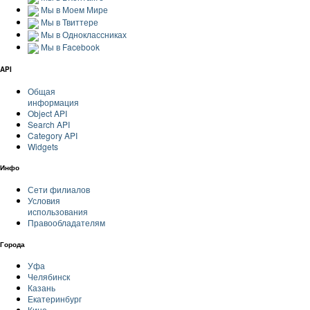
Мы в Моем Мире
Мы в Твиттере
Мы в Одноклассниках
Мы в Facebook
API
Общая
информация
Object API
Search API
Category API
Widgets
Инфо
Сети филиалов
Условия
использования
Правообладателям
Города
Уфа
Челябинск
Казань
Екатеринбург
Кино