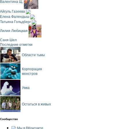
Валентина Щ.
Айгуль Газеева
Елена Фалендыш
Татьяна Гольдберг
Лилия Любицкая
Саня Шел
Последние отметки
Области тьмы
Корпорация
монстров
Умка
Остаться в живых
Сообщество
Мы в ВКонтакте