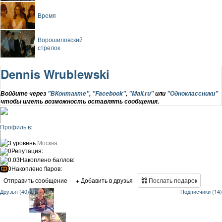
Время
Ворошиловский
стрелок
Dennis Wrublewski
Войдите через
"ВКонтакте"
,
"Facebook"
,
"Mail.ru"
или
"Одноклассники"
чтобы иметь возможность оставлять сообщения.
Профиль в:
3 уровень
Москва
0
Репутация:
0.03
Накоплено баллов:
0
Накоплено flapов:
Отправить сообщение
+ Добавить в друзья
Послать подарок
Друзья (40)
Подписчики (14)