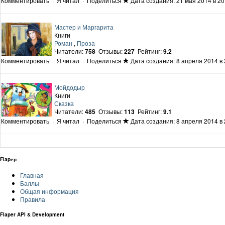
Комментировать
·
Я читал
·
Поделиться
Дата создания: 21 мая 2014 в 20
Мастер и Маргарита
Книги
Роман
,
Проза
Читатели:
758
Отзывы:
227
Рейтинг:
9.2
Комментировать
·
Я читал
·
Поделиться
Дата создания: 8 апреля 2014 в 
Мойдодыр
Книги
Сказка
Читатели:
485
Отзывы:
113
Рейтинг:
9.1
Комментировать
·
Я читал
·
Поделиться
Дата создания: 8 апреля 2014 в 
Flapер
Главная
Баллы
Общая информация
Правила
Flaper API & Development