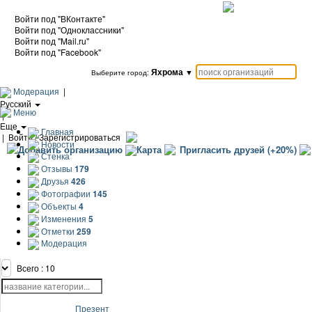
Войти под "ВКонтакте"
Войти под "Одноклассники"
Войти под "Mail.ru"
Войти под "Facebook"
Яхрома
▼
Выберите город:
Модерация
|
Русский
Меню
|
Еще
Главная
|
Войти / Зарегистрироваться
Новости
Добавить организацию
Карта
Пригласить друзей (+20%)
Стенка
Отзывы
179
Друзья
426
Фотографии
145
Объекты
4
Изменения
5
Отметки
259
Модерация
Всего : 10
Презент