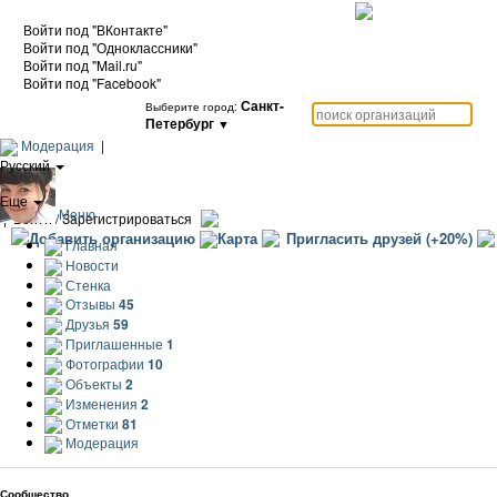
Войти под "ВКонтакте"
Войти под "Одноклассники"
Войти под "Mail.ru"
Войти под "Facebook"
Санкт-
Выберите город:
Петербург
▼
Модерация
|
Русский
|
Еще
Меню
|
Войти / Зарегистрироваться
Добавить организацию
Карта
Пригласить друзей (+20%)
Главная
Новости
Стенка
Отзывы
45
Друзья
59
Приглашенные
1
Фотографии
10
Объекты
2
Изменения
2
Отметки
81
Модерация
Сообщество