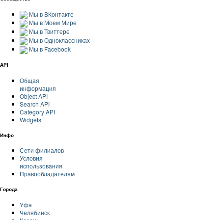
Мы в ВКонтакте
Мы в Моем Мире
Мы в Твиттере
Мы в Одноклассниках
Мы в Facebook
API
Общая
информация
Object API
Search API
Category API
Widgets
Инфо
Сети филиалов
Условия
использования
Правообладателям
Города
Уфа
Челябинск