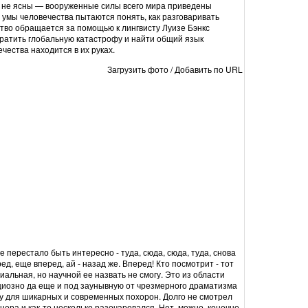
 не ясны — вооруженные силы всего мира приведены
 умы человечества пытаются понять, как разговаривать
тво обращается за помощью к лингвисту Луизе Бэнкс
ратить глобальную катастрофу и найти общий язык
чества находится в их руках.
Загрузить фото
/
Добавить по URL
перестало быть интересно - туда, сюда, сюда, туда, снова
ред, еще вперед, ай - назад же. Вперед! Кто посмотрит - тот
альная, но научной ее назвать не смогу. Это из области
циозно да еще и под заунывную от чрезмерного драматизма
у для шикарных и современных похорон. Долго не смотрел
нера и как-то несколько разочаровался. Нет, можно, конечно,