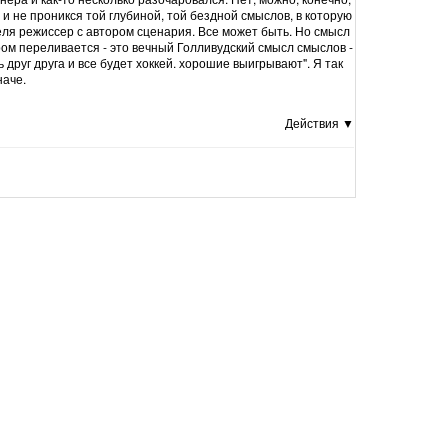
 и не проникся той глубиной, той бездной смыслов, в которую
ля режиссер с автором сценария. Все может быть. Но смысл
ром переливается - это вечный Голливудский смысл смыслов -
 друг друга и все будет хоккей. хорошие выигрывают". Я так
наче.
Действия ▼