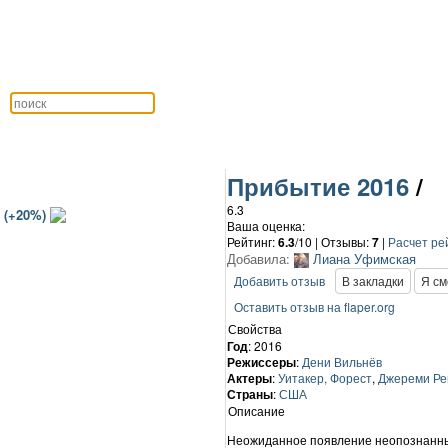
Прибытие 2016
/
6.3
 (+20%)
Ваша оценка:
Рейтинг:
6.3
/10 | Отзывы:
7
|
Расчет ре
Добавила:
Лиана Уфимская
Добавить отзыв
В закладки
Я см
Оставить отзыв на flaper.org
Свойства
Год
: 2016
Режиссеры
:
Дени Вильнёв
Актеры
:
Уитакер, Форест
,
Джереми Ре
Страны
:
США
Описание
Неожиданное появление неопознанных