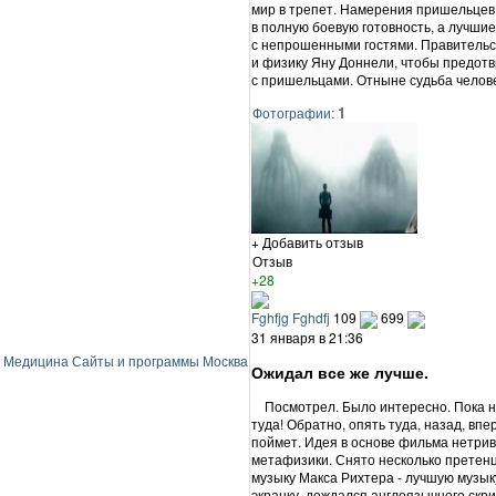
мир в трепет. Намерения пришельцев
в полную боевую готовность, а лучшие
с непрошенными гостями. Правительс
и физику Яну Доннели, чтобы предотв
с пришельцами. Отныне судьба челове
1
Фотографии:
+ Добавить отзыв
Отзыв
+28
Fghfjg Fghdfj
109
699
31 января в 21:36
Медицина
Сайты и программы
Москва
Ожидал все же лучше.
Посмотрел. Было интересно. Пока не 
туда! Обратно, опять туда, назад, впе
поймет. Идея в основе фильма нетриви
метафизики. Снято несколько претен
музыку Макса Рихтера - лучшую музык
экранку, дождался англоязычного скри