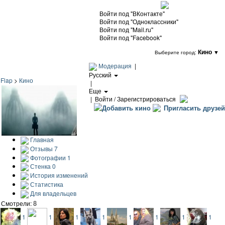
Войти под "ВКонтакте"
Войти под "Одноклассники"
Войти под "Mail.ru"
Войти под "Facebook"
Кино
▼
Выберите город:
Модерация
|
Русский
Flap
>
Кино
|
Еще
|
Войти / Зарегистрироваться
Добавить кино
Пригласить друзей
Главная
Отзывы
7
Фотографии
1
Стенка
0
История изменений
Статистика
Для владельцев
8
Смотрели:
1
1
1
1
1
1
1
1