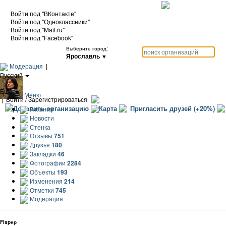
Войти под "ВКонтакте"
Войти под "Одноклассники"
Войти под "Mail.ru"
Войти под "Facebook"
Выберите город:
Ярославль
▼
Модерация
|
Русский
|
Еще
Меню
|
Войти / Зарегистрироваться
Добавить организацию
Карта
Пригласить друзей (+20%)
Главная
Новости
Стенка
Отзывы
751
Друзья
180
Закладки
46
Фотографии
2284
Объекты
193
Изменения
214
Отметки
745
Модерация
Flapер