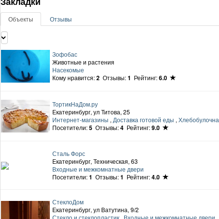
Закладки
Объекты
Отзывы
Зофобас
Животные и растения
Насекомые
Кому нравится:
2
Отзывы:
1
Рейтинг:
6.0
ТортикНаДом.ру
Екатеринбург, ул Титова, 25
Интернет-магазины
,
Доставка готовой еды
,
Хлебобулочна
Посетители:
5
Отзывы:
4
Рейтинг:
9.0
Сталь Форс
Екатеринбург, Техническая, 63
Входные и межкомнатные двери
Посетители:
1
Отзывы:
1
Рейтинг:
4.0
СтеклоДом
Екатеринбург, ул Ватутина, 9/2
Стекло и стеклопластик
,
Входные и межкомнатные двери