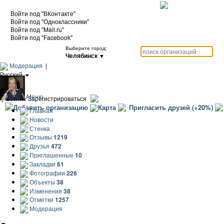
Войти под "ВКонтакте"
Войти под "Одноклассники"
Войти под "Mail.ru"
Войти под "Facebook"
Выберите город:
Челябинск
▼
Модерация
|
Русский
|
Еще
Меню
|
Войти / Зарегистрироваться
Добавить организацию
Карта
Пригласить друзей (+20%)
Главная
Новости
Стенка
Отзывы
1219
Друзья
472
Приглашенные
10
Закладки
61
Фотографии
226
Объекты
38
Изменения
38
Отметки
1257
Модерация