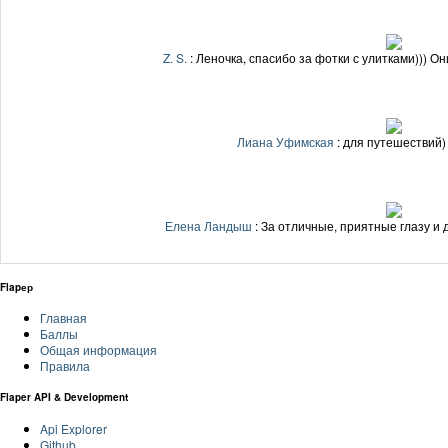
Z. S.
: Леночка, спасибо за фотки с улитками))) Он
Лиана Уфимская
: для путешествий)
Елена Ландыш
: За отличные, приятные глазу и 
Flapер
Главная
Баллы
Общая информация
Правила
Flaper API & Development
Api Explorer
Github