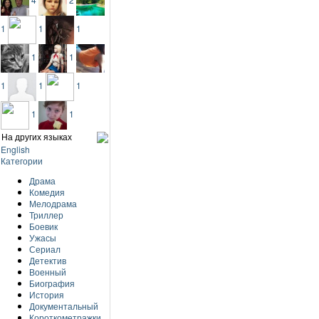
1
1
1
1
1
1
1
1
1
1
На других языках
English
Категории
Драма
Комедия
Мелодрама
Триллер
Боевик
Ужасы
Сериал
Детектив
Военный
Биография
История
Документальный
Короткометражки