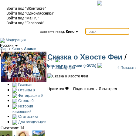
Войти под "ВКонтакте"
Войти под "Одноклассники"
Войти под "Mail.ru"
Войти под "Facebook"
Кино
▼
Выберите город:
Модерация
|
Русский
Flap
>
Кино
>
Аниме
|
Сказка о Хвосте Феи
/
Еще
|
Войти / Зарегистрироваться
Добавить кино
Пригласить друзей (+20%)
← Предыдущее
↑ Показать
Главная
Нравится
·
Поделиться
·
Я смотрел
Отзывы
8
Фотографии
9
Стенка
0
История
изменений
Статистика
Для владельцев
14
Смотрели:
4
2