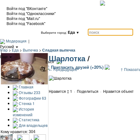
Войти под "ВКонтакте"
Войти под "Одноклассники"
Войти под "Mail.ru"
Войти под "Facebook"
Еда
▼
Выберите город:
Модерация
|
Русский
Flap
>
Еда
>
Выпечка
>
Сладкая выпечка
|
Шарлотка
/
Еще
|
Войти / Зарегистрироваться
Добавить объект
Пригласить друзей (+20%)
← Предыдущее
↑ Показать
Главная
Нравится
1
·
Поделиться
·
Нравится объект
Отзывы
233
Фотографии
63
Стенка
1
История
изменений
Статистика
Для владельцев
304
Кому нравится:
2
1