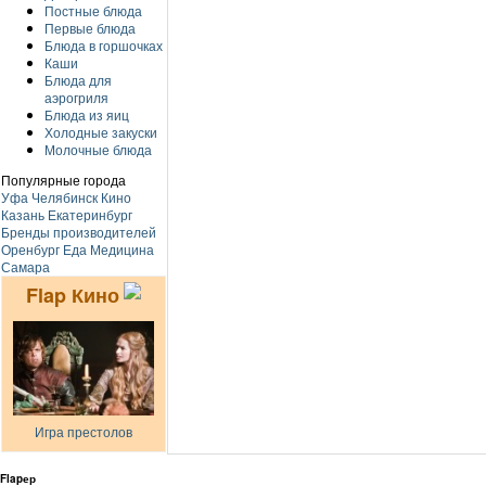
Постные блюда
Первые блюда
Блюда в горшочках
Каши
Блюда для
аэрогриля
Блюда из яиц
Холодные закуски
Молочные блюда
Популярные города
Уфа
Челябинск
Кино
Казань
Екатеринбург
Бренды производителей
Оренбург
Еда
Медицина
Самара
Flap Кино
Игра престолов
Flapер