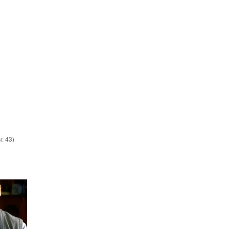
ы:
43
)