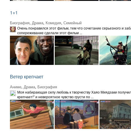
1+1
Биография
,
Драма
,
Комедия
,
Семейный
Очень понравился этот фильм, тем что сочетание серьезного и заб
сопереживание сделали этот фильм ...
Ветер крепчает
Аниме
,
Драма
,
Биография
Моя набирающая силу любовь к творчеству Хаяо Миядзаки получил
крепчает!" и невероятное чувство грусти по ...