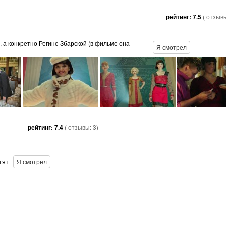
рейтинг:
7.5
( отзыв
а конкретно Регине Збарской (в фильме она
Я смотрел
рейтинг:
7.4
( отзывы:
3
)
тят
Я смотрел