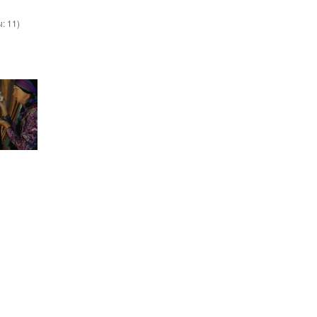
ы:
11
)