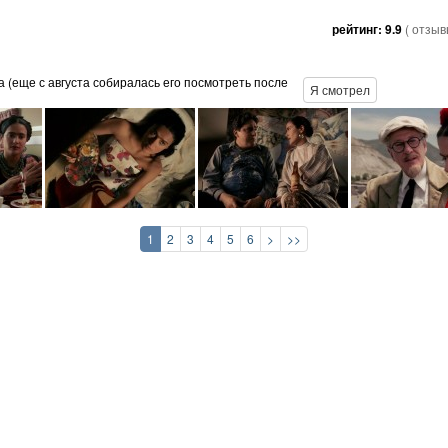
рейтинг:
9.9
( отзы
 (еще с августа собиралась его посмотреть после
Я смотрел
1
2
3
4
5
6
>
>>