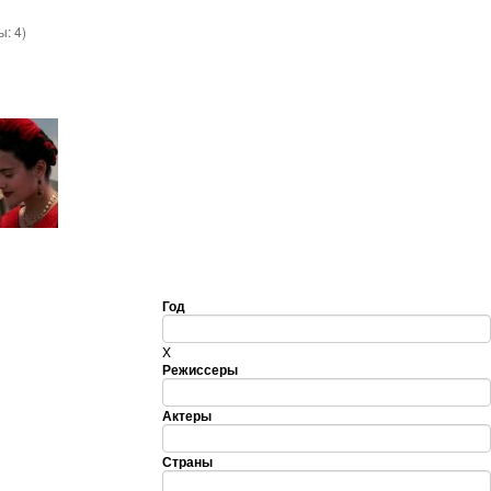
вы:
4
)
Год
X
Режиссеры
Актеры
Страны