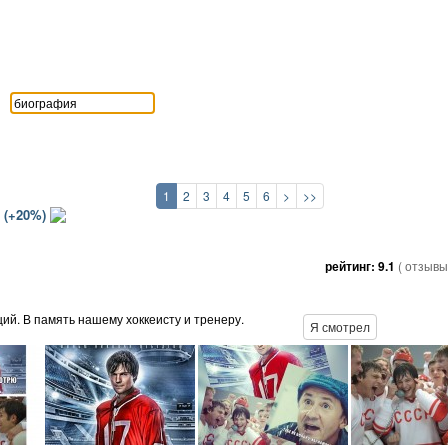
1
2
3
4
5
6
>
>>
 (+20%)
рейтинг:
9.1
( отзывы
й. В память нашему хоккеисту и тренеру.
Я смотрел