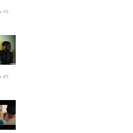
ы:
17
)
ы:
27
)