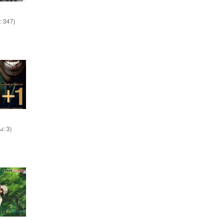
:
347
)
вы:
3
)