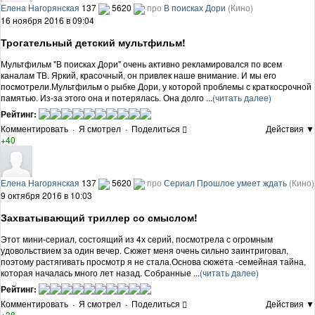
Елена Нагорянская
137
5620
про
В поисках Дори
(Кино)
16 ноября 2016 в 09:04
Трогательный детский мультфильм!
Мультфильм "В поисках Дори" очень активно рекламировался по всем
каналам ТВ. Яркий, красочный, он привлек наше внимание. И мы его
посмотрели.Мультфильм о рыбке Дори, у которой проблемы с краткосрочной
памятью. Из-за этого она и потерялась. Она долго ...
(читать далее)
Рейтинг:
Комментировать
·
Я смотрел
·
Поделиться
Действия ▼
+40
Елена Нагорянская
137
5620
про
Сериал Прошлое умеет ждать
(Кино)
9 октября 2016 в 10:03
Захватывающий триллер со смыслом!
Этот мини-сериал, состоящий из 4х серий, посмотрела с огромным
удовольствием за один вечер. Сюжет меня очень сильно заинтриговал,
поэтому растягивать просмотр я не стала.Основа сюжета -семейная тайна,
которая началась много лет назад. Собранные ...
(читать далее)
Рейтинг:
Комментировать
·
Я смотрел
·
Поделиться
Действия ▼
+38