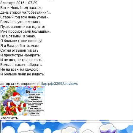
2 января 2016 в 07:29
Вот и Новый год настал:
День второй уж "обезьяний"...
Старый год всю лень угнал -
Больше я уж не ленива.
Пусть запомнится год этот
Мне просмотрами большими,
Ну а отзывы, я знаю,
Я больше тыщи напишу!
Я и Вам, ребят, желаю
Сотни отзывов писать
И просмотры набирать:
И не два, не три, не пять -
Больше тысяч набирать:
Не на всех, на каждого!
И больше лени не видать!
автор стихотворения я:
flap.рф/33992/reviews
Увеличить