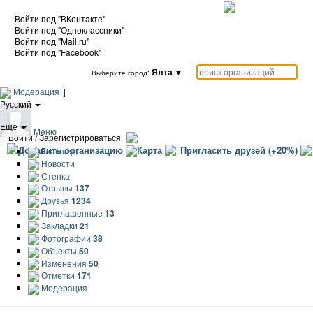
Войти под "ВКонтакте"
Войти под "Одноклассники"
Войти под "Mail.ru"
Войти под "Facebook"
Ялта
▼
Выберите город:
Модерация
|
Русский
|
Еще
Меню
|
Войти / Зарегистрироваться
Добавить организацию
Карта
Пригласить друзей (+20%)
Главная
Новости
Стенка
Отзывы
137
Друзья
1234
Приглашенные
13
Закладки
21
Фотографии
38
Объекты
50
Изменения
50
Отметки
171
Модерация