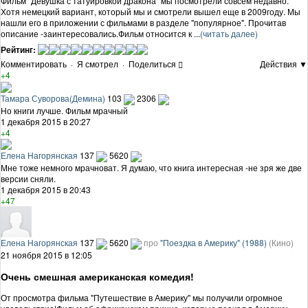
Фильм "Девушка с татуировкой дракона" мы посмотрели совсем недавно.
Хотя немецкий вариант, который мы и смотрели вышел еще в 2009году. Мы
нашли его в приложении с фильмами в разделе "популярное". Прочитав
описание -заинтересовались.Фильм относится к ...
(читать далее)
Рейтинг:
Комментировать
·
Я смотрел
·
Поделиться
Действия ▼
+4
Тамара Суворова(Демина)
103
2306
Но книги лучше. Фильм мрачный
1 декабря 2015 в 20:27
+4
Елена Нагорянская
137
5620
Мне тоже немного мрачноват. Я думаю, что книга интересная -не зря же две
версии сняли.
1 декабря 2015 в 20:43
+47
Елена Нагорянская
137
5620
про
"Поездка в Америку" (1988)
(Кино)
21 ноября 2015 в 12:05
Очень смешная американская комедия!
От просмотра фильма "Путешествие в Америку" мы получили огромное