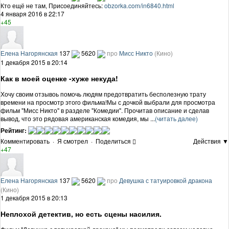
Кто ещё не там, Присоединяйтесь:
obzorka.com/in6840.html
4 января 2016 в 22:17
+45
Елена Нагорянская
137
5620
про
Мисс Никто
(Кино)
1 декабря 2015 в 20:14
Как в моей оценке -хуже некуда!
Хочу своим отзывоь помочь людям предотвратить бесполезную трату
времени на просмотр этого фильма!Мы с дочкой выбрали для просмотра
фильм "Мисс Никто" в разделе "Комедии". Прочитав описание и сделав
вывод, что это рядовая американская комедия, мы ...
(читать далее)
Рейтинг:
Комментировать
·
Я смотрел
·
Поделиться
Действия ▼
+47
Елена Нагорянская
137
5620
про
Девушка с татуировкой дракона
(Кино)
1 декабря 2015 в 20:13
Неплохой детектив, но есть сцены насилия.