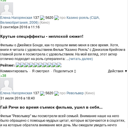
Елена Нагорянская
137
5620
про
Казино рояль (США,
Великобритания, 2006)
(Кино)
3 сентября 2016 в 11:16
Крутые спецэффекты - неплохой сюжет!
Фильмы о Джеймсе Бонде, как-то прошли мимо меня в свое время. Хотя,
книги я читала с удовольствием.Фильм "Казино Рояль" с Дэниэлом Крейгом в
главной роли я посмотрела с удовольствием. На мой взгляд, этот актер
отлично подходит на роль суперагента: ...
(читать далее)
Рейтинг:
Комментировать
·
Я смотрел
·
Поделиться
Действия ▼
+38
Елена Нагорянская
137
5620
про
Револьвер
(Кино)
31 июля 2016 в 18:40
Гай Ричи во время съемок фильма, ушел в себя...
Фильм "Револьвер" мы посмотрели всей семьей. Внимание наше на него
было обращено с помощью мудрых цитат, которые встречаются в соцсетях,
и на которые обратила внимание моя дочь. Мы ожидали увидеть нечто