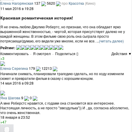
Елена Нагорянская
137
5620
про
Красотка
(Кино)
11 мая 2016 в 19:28
Красивая романтическая история!
Я не очень люблю Джулию Робертс, но признаю, что она обладает ярко
выраженной женственностью, - чертой, которая присутствует далеко не у
каждой женщины. В этом фильме свою роль она сыграла просто
потрясающе!думаю, его видели уже многие, если не все. ...
(читать далее)
Рейтинг:
Комментировать
·
Я смотрел
·
Поделиться
Действия ▼
+3
Елена Серегина
179
12213
Начинали снимать, планировали трагедию сделать, но по ходу изменили
сюжет и превратили фильм в сказку с хорошим концом.
14 мая 2016 в 09:28
Яна Шагова
9
0
А мне Роберстс нравится, с годами она становится все интереснее.
Настоящая личность, а не просто "звездулька")) И , да, согласна абсолютно,
что очень женственная.
18 января в 23:52
+47