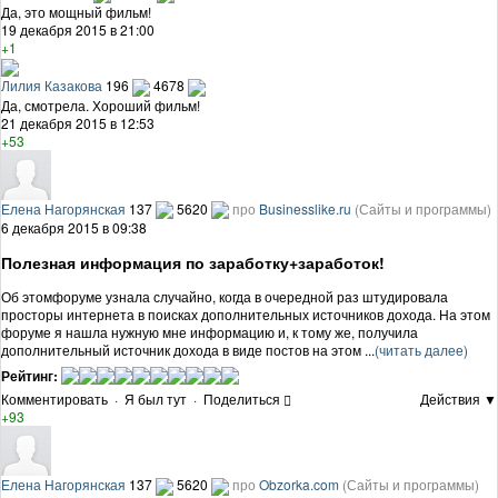
Да, это мощный фильм!
19 декабря 2015 в 21:00
+1
Лилия Казакова
196
4678
Да, смотрела. Хороший фильм!
21 декабря 2015 в 12:53
+53
Елена Нагорянская
137
5620
про
Businesslike.ru
(Сайты и программы)
6 декабря 2015 в 09:38
Полезная информация по заработку+заработок!
Об этомфоруме узнала случайно, когда в очередной раз штудировала
просторы интернета в поисках дополнительных источников дохода. На этом
форуме я нашла нужную мне информацию и, к тому же, получила
дополнительный источник дохода в виде постов на этом ...
(читать далее)
Рейтинг:
Комментировать
·
Я был тут
·
Поделиться
Действия ▼
+93
Елена Нагорянская
137
5620
про
Obzorka.com
(Сайты и программы)