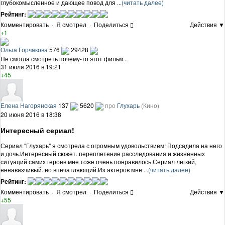
глубокомысленное и дающее повод для ...
(читать далее)
Рейтинг:
Комментировать
·
Я смотрел
·
Поделиться
Действия ▼
+1
Ольга Горчакова
576
29428
Не смогла смотреть почему-то этот фильм...
31 июля 2016 в 19:21
+45
Елена Нагорянская
137
5620
про
Глухарь
(Кино)
20 июня 2016 в 18:38
Интересный сериал!
Сериал "Глухарь" я смотрела с огромным удовольствием! Подсадила на него
и дочь.Интересный сюжет. переплетение расследования и жизненных
ситуаций самих героев мне тоже очень понравилось.Сериал легкий,
ненавязчивый. но впечатляющий.Из актеров мне ...
(читать далее)
Рейтинг:
Комментировать
·
Я смотрел
·
Поделиться
Действия ▼
+55