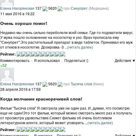
Елена Нагорянская
137
5620
про
Синупрет
(Медицина)
11 мая 2016 в 19:22
Очень хорошо помог!
Недавно мы очень сильно переболели всей семье. Где-то подхватили вирус.
У мужа пошло осложнение на носоглотку и ухо. Врач прописала ему
"Синупрет".Это растительный препарат в виде таблеток. Принимал его муж
от отеков в носоглотке. Дозировка -3 ...
(читать далее)
Рейтинг:
Комментировать
·
Я использовал
·
Поделиться
Действия ▼
+52
Елена Нагорянская
137
5620
про
Тысяча слов
(Кино)
28 апреля 2016 в 17:59
Когда молчание красноречивей слов!
Фильм "Тысяча слов" Я смотрела уже не один раз. И, думаю, что посмотрю
еще не один!Это тот фильм, который можно смотреть много раз и получать
от просмотра удовольствие.Сюжет фильма об очень болтливом
литературном агенте, который может уговорить ...
(читать далее)
Рейтинг:
Комментировать
·
Я смотрел
·
Поделиться
Действия ▼