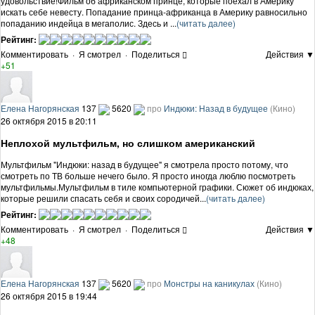
удовольствие!Фильм об африканском принце, которые поехал в Америку
искать себе невесту. Попадание принца-африканца в Америку равносильно
попаданию индейца в мегаполис. Здесь и ...
(читать далее)
Рейтинг:
Комментировать
·
Я смотрел
·
Поделиться
Действия ▼
+51
Елена Нагорянская
137
5620
про
Индюки: Назад в будущее
(Кино)
26 октября 2015 в 20:11
Неплохой мультфильм, но слишком американский
Мультфильм "Индюки: назад в будущее" я смотрела просто потому, что
смотреть по ТВ больше нечего было. Я просто иногда люблю посмотреть
мультфильмы.Мультфильм в тиле компьютерной графики. Сюжет об индюках,
которые решили спасать себя и своих сородичей...
(читать далее)
Рейтинг:
Комментировать
·
Я смотрел
·
Поделиться
Действия ▼
+48
Елена Нагорянская
137
5620
про
Монстры на каникулах
(Кино)
26 октября 2015 в 19:44