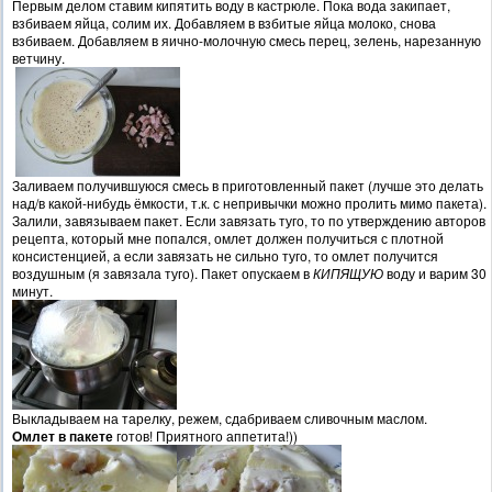
Первым делом ставим кипятить воду в кастрюле. Пока вода закипает,
взбиваем яйца, солим их. Добавляем в взбитые яйца молоко, снова
взбиваем. Добавляем в яично-молочную смесь перец, зелень, нарезанную
ветчину.
Заливаем получившуюся смесь в приготовленный пакет (лучше это делать
над/в какой-нибудь ёмкости, т.к. с непривычки можно пролить мимо пакета).
Залили, завязываем пакет. Если завязать туго, то по утверждению авторов
рецепта, который мне попался, омлет должен получиться с плотной
консистенцией, а если завязать не сильно туго, то омлет получится
воздушным (я завязала туго). Пакет опускаем в
КИПЯЩУЮ
воду и варим 30
минут.
Выкладываем на тарелку, режем, сдабриваем сливочным маслом.
Омлет в пакете
готов! Приятного аппетита!))