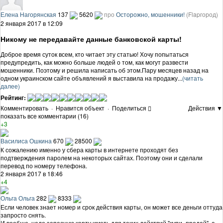
Елена Нагорянская
137
5620
про
Осторожно, мошенники!
(Flapгород)
2 января 2017 в 12:09
Никому не передавайте данные банковской карты!
Доброе время суток всем, кто читает эту статью! Хочу попытаться
предупредить, как можно больше людей о том, как могут развести
мошенники. Поэтому и решила написать об этом.Пару месяцев назад на
одном украинском сайте объявлений я выставила на продажу...
(читать
далее)
Рейтинг:
Комментировать
·
Нравится объект
·
Поделиться
Действия ▼
показать все комментарии (16)
+3
Василиса Ошкина
670
28500
К сожалению именно у сбера карты в интернете проходят без
подтверждения паролем на некоторых сайтах. Поэтому они и сделали
перевод по номеру телефона.
2 января 2017 в 18:46
+4
Ольга Ольга
282
8333
Если человек знает номер и срок действия карты, он может все деньги оттуда
запросто снять.
И вообще, надо запасную карту иметь для таких действий "купи- продай", а