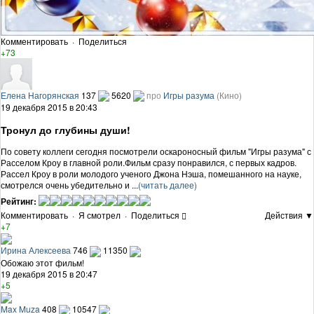
Комментировать
·
Поделиться
+73
Елена Нагорянская
137
5620
про
Игры разума
(Кино)
19 декабря 2015 в 20:43
Тронул до глубины души!
По совету коллеги сегодня посмотрели оскароносный фильм "Игры разума" с
Расселом Кроу в главной роли.Фильм сразу понравился, с первых кадров.
Рассел Кроу в роли молодого ученого Джона Нэша, помешанного на науке,
смотрелся очень убедительно и ...
(читать далее)
Рейтинг:
Комментировать
·
Я смотрел
·
Поделиться
Действия ▼
+7
Ирина Алексеева
746
11350
Обожаю этот фильм!
19 декабря 2015 в 20:47
+5
Max Muza
408
10547