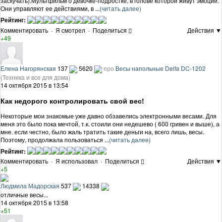
заскучать).Мультфильм о девочке-подростке, в голове которой живут эмоции.
Они управляют ее действиями, в ...
(читать далее)
Рейтинг:
Комментировать
·
Я смотрел
·
Поделиться
Действия ▼
+49
Елена Нагорянская
137
5620
про
Весы напольные Delfa DC-1202
(Техника и все для дома)
14 октября 2015 в 13:54
Как недорого контролировать свой вес!
Некоторые мои знакомые уже давно обзавелись электронными весами. Для
меня это было пока мечтой, т.к. стоили они недешево ( 600 гривен и выше), а
мне. если честно, было жаль тратить такие деньги на, всего лишь, весы.
Поэтому, продолжала пользоваться ...
(читать далее)
Рейтинг:
Комментировать
·
Я использовал
·
Поделиться
Действия ▼
+5
Людмила Мадорская
537
14338
отличные весы...
14 октября 2015 в 13:58
+51