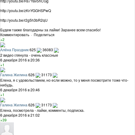
http://youtu.be/Rs7Yav5hCGg
http://youtu.be/zKnYGGHSPwQ
http://youtu.be/r2g5h3bR2qU
Будем также благодарны за лайки! Заранее всем спасибо!
Комментировать
·
Поделиться
+2
Алёна Праздник
625
36083
2 видео глянула - очень классные
6 декабря 2016 в 20:36
+1
Галина Жилина
626
31173
Елена, я с удовольствием, но если можно, то у меня посмотрите тоже что-
нибудь.
6 декабря 2016 в 20:46
+1
Галина Жилина
626
31173
Елена, посмотрела - лайки, комменты, подписка.
6 декабря 2016 в 21:02
+39