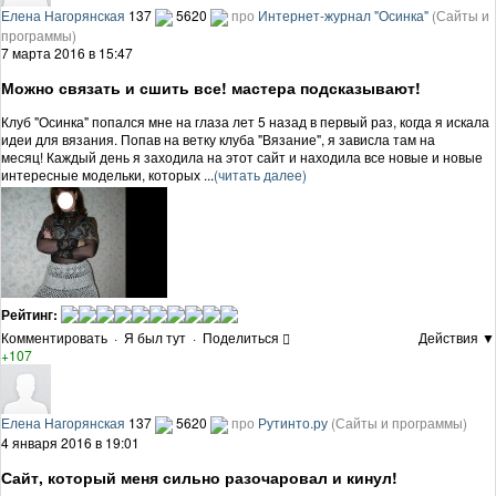
Елена Нагорянская
137
5620
про
Интернет-журнал "Осинка"
(Сайты и
программы)
7 марта 2016 в 15:47
Можно связать и сшить все! мастера подсказывают!
Клуб "Осинка" попался мне на глаза лет 5 назад в первый раз, когда я искала
идеи для вязания. Попав на ветку клуба "Вязание", я зависла там на
месяц! Каждый день я заходила на этот сайт и находила все новые и новые
интересные модельки, которых ...
(читать далее)
Рейтинг:
Комментировать
·
Я был тут
·
Поделиться
Действия ▼
+107
Елена Нагорянская
137
5620
про
Рутинто.ру
(Сайты и программы)
4 января 2016 в 19:01
Сайт, который меня сильно разочаровал и кинул!