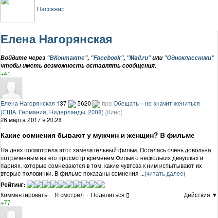
Пассажир
Елена Нагорянская
Войдите через
"ВКонтакте"
,
"Facebook"
,
"Mail.ru"
или
"Одноклассники"
чтобы иметь возможность оставлять сообщения.
+41
Елена Нагорянская
137
5620
про
Обещать – не значит жениться
(США. Германия, Нидерланды, 2008)
(Кино)
26 марта 2017 в 20:28
Какие сомнения бывают у мужчин и женщин? В фильме
На днях посмотрела этот замечательный фильм. Осталась очень довольна
потраченным на его просмотр временем.Фильм о нескольких девушках и
парнях, которые сомневаются в том, какие чувтсва к ним испытывают их
вторые половинки. В фильме показаны сомнения ...
(читать далее)
Рейтинг:
Комментировать
·
Я смотрел
·
Поделиться
Действия ▼
+77