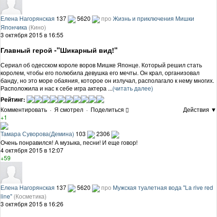
Елена Нагорянская
137
5620
про
Жизнь и приключения Мишки
Япончика
(Кино)
3 октября 2015 в 16:55
Главный герой -"Шикарный вид!"
Сериал об одесском короле воров Мишке Японце. Который решил стать
королем, чтобы его полюбила девушка его мечты. Он крал, организовал
банду, но это море обаяния, которое он излучал, располагало к нему многих.
Расположила и нас к себе игра актера ...
(читать далее)
Рейтинг:
Комментировать
·
Я смотрел
·
Поделиться
Действия ▼
+1
Тамара Суворова(Демина)
103
2306
Очень понравился! А музыка, песни! И еще говор!
4 октября 2015 в 12:07
+59
Елена Нагорянская
137
5620
про
Мужская туалетная вода "La rive red
line"
(Косметика)
3 октября 2015 в 16:26