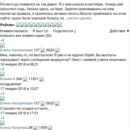
Рутинто.ру появился не так давно. Я о нем узнала в сентябре, теперь уже
прошлого года. Узнала здесь, на flapе. Зарегистрировавшись на нем,
прочитав правила, я принялась активно писать.Многое привлекало на этом
сайте: сразу были хорошие бонусы за ...
(читать далее)
Рейтинг:
Комментировать
·
Я был тут
·
Поделиться
Действия ▼
показать все комментарии (32)
+8
Елена Нагорянская
137
5620
Мне, наконец-то, их выплатили! Я уже и не ждала! Юрий, Вы выплаты
заказывает через сообщения модератор? Окно с заявкой у меня неактивно.
16 января 2016 в 08:21
+3
Ксения К
346
11301
поздравляю!
17 января 2016 в 10:27
+2
Елена Нагорянская
137
5620
Спасибо! Но осадок остался...
17 января 2016 в 17:51
+2
Елена Чалухина
38
1059