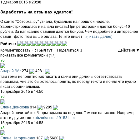
1 декабря 2015 в 20:38
Заработать на отзывах удается!
О сайте "Обзорка. ру" узнала, буквально на прошлой неделе.
Зарегистрировалась и начала писать.При регистрации дается бонус -10
рублей. За написание отзывов даются бонусы. Чем подробнее и интереснее
отзыв+ фото, тем выше оплата. Те, кто пишет ...
(читать далее)
Рейтинг:
Комментировать
·
Я был тут
·
Поделиться
Действия ▼
показать все комментарии (17)
+6
Андрей *М*
274
4281
там темы непонятно как писать и каким они должны оответствовать
правилам, мне это бы хотелось понять, по поводу текста я понял что нужно
писать оригинальный.
15 декабря 2015 в 14:50
+6
Елена Донскова
314
9285
Андрей почитайте обзоры админа за неделю. Там все написано. Например
этот и другие тоже
obzorka.com/r9153.html
15 декабря 2015 в 14:58
+3
Елена Нагорянская
137
5620