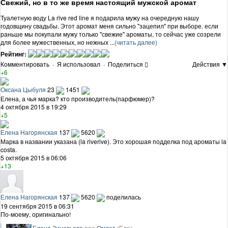
Свежий, но в то же время настоящий мужской аромат
Туалетную воду La rive red line я подарила мужу на очередную нашу
годовщину свадьбы. Этот аромат меня сильно "зацепил" при выборе. если
раньше мы покупали мужу только "свежие" ароматы, то сейчас уже созрели
для более мужественных, но нежных ...
(читать далее)
Рейтинг:
Комментировать
·
Я использовал
·
Поделиться
Действия ▼
+6
Оксана Цыбуля
23
1451
Елена, а чья марка? кто производитель(парфюмер)?
4 октября 2015 в 19:29
+5
Елена Нагорянская
137
5620
Марка в названии указана (la riverive). Это хорошая подделка под ароматы la
costa.
5 октября 2015 в 06:06
+13
Елена Нагорянская
137
5620
поделилась
19 сентября 2015 в 06:31
По-моему, оригинально!
Елена Зиновьева
про
Омлет
(Еда)