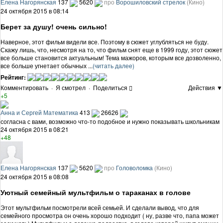
Елена Нагорянская
137
5620
про
Ворошиловский стрелок
(Кино)
24 октября 2015 в 08:14
Берет за душу! очень сильно!
Наверное, этот фильм видели все. Поэтому в сюжет углубляться не буду.
Скажу лишь, что, несмотря на то, что фильм снят еще в 1999 году, этот сюжет
все больше становится актуальным! Тема мажоров, которым все дозволенно,
все больше угнетает обычных ...
(читать далее)
Рейтинг:
Комментировать
·
Я смотрел
·
Поделиться
Действия ▼
+5
Анна и Сергей Математика
413
26626
согласна с вами, возможно что-то подобное и нужно показывать школьникам
24 октября 2015 в 08:21
+48
Елена Нагорянская
137
5620
про
Головоломка
(Кино)
24 октября 2015 в 08:08
Уютный семейный мультфильм о тараканах в голове
Этот мультфильм посмотрели всей семьей. И сделали вывод, что для
семейного просмотра он очень хорошо подходит ( ну, разве что, папа может