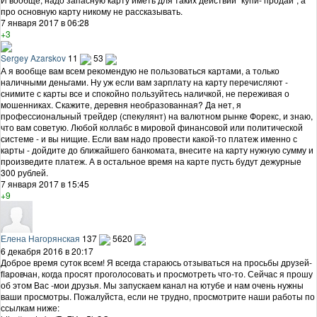
про основную карту никому не рассказывать.
7 января 2017 в 06:28
+3
Sergey Azarskov
11
53
А я вообще вам всем рекомендую не пользоваться картами, а только
наличными деньгами. Ну уж если вам зарплату на карту перечисляют -
снимите с карты все и спокойно пользуйтесь наличкой, не переживая о
мошенниках. Скажите, деревня необразованная? Да нет, я
профессиональный трейдер (спекулянт) на валютном рынке Форекс, и знаю,
что вам советую. Любой коллабс в мировой финансовой или политической
системе - и вы нищие. Если вам надо провести какой-то платеж именно с
карты - дойдите до ближайшего банкомата, внесите на карту нужную сумму и
произведите платеж. А в остальное время на карте пусть будут дежурные
300 рублей.
7 января 2017 в 15:45
+9
Елена Нагорянская
137
5620
6 декабря 2016 в 20:17
Доброе время суток всем! Я всегда стараюсь отзываться на просьбы друзей-
flapовчан, когда просят проголосовать и просмотреть что-то. Сейчас я прошу
об этом Вас -мои друзья. Мы запускаем канал на ютубе и нам очень нужны
ваши просмотры. Пожалуйста, если не трудно, просмотрите наши работы по
ссылкам ниже: