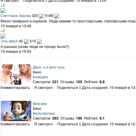
Я смотрел
·
Поделиться
Дата создания: 10 января в 13:00
+3
Светлана Зарова
320
5186
Много приврано в сериале. Люди какими-то простоватыми, глуповатыми пока
10 января в 13:49
+2
ЭлЬ вИрА
45
515
А раньше разве люди не проще были?)
10 января в 15:54
Двое: я и моя тень
Кино
Комедия
Смотрели:
221
Отзывы:
105
Рейтинг:
8.8
Комментировать
·
Я смотрел
·
Поделиться
Дата создания: 10 января в 13
Фиксики
Кино
Мультфильм
Смотрели:
363
Отзывы:
196
Рейтинг:
9.1
Комментировать
·
Я смотрел
·
Поделиться
Дата создания: 10 января в 12