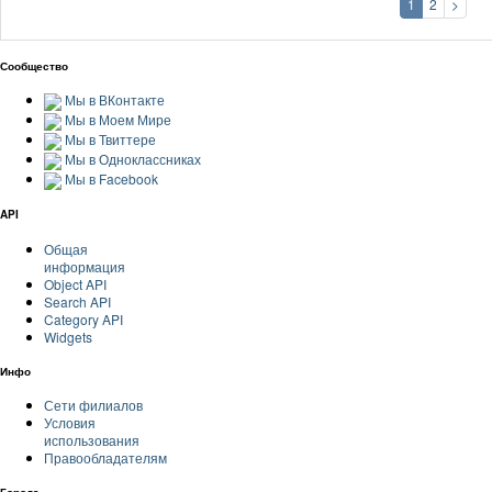
1
2
>
Сообщество
Мы в ВКонтакте
Мы в Моем Мире
Мы в Твиттере
Мы в Одноклассниках
Мы в Facebook
API
Общая
информация
Object API
Search API
Category API
Widgets
Инфо
Сети филиалов
Условия
использования
Правообладателям
Города