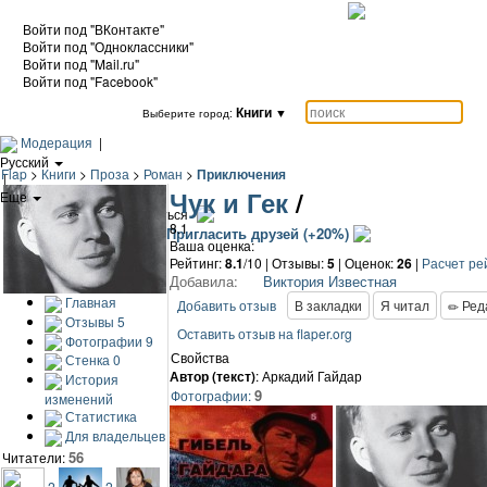
Войти под "ВКонтакте"
Войти под "Одноклассники"
Войти под "Mail.ru"
Войти под "Facebook"
Книги
▼
Выберите город:
Модерация
|
Русский
Flap
>
Книги
>
Проза
>
Роман
>
Приключения
|
Чук и Гек
/
Еще
|
Войти / Зарегистрироваться
8.1
Добавить книгу
Пригласить друзей (+20%)
Ваша оценка:
Рейтинг:
8.1
/10 | Отзывы:
5
|
Оценок:
26
|
Расчет ре
Добавила:
Виктория Известная
Главная
Добавить отзыв
В закладки
Я читал
Ред
Отзывы
5
Оставить отзыв на flaper.org
Фотографии
9
Свойства
Стенка
0
Автор (текст)
: Аркадий Гайдар
История
9
Фотографии:
изменений
Статистика
Для владельцев
56
Читатели:
2
2