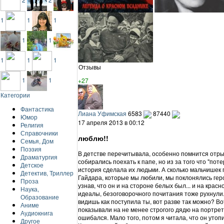
1
1
1
1
1
1
1
1
Отзывы
1
1
+27
Категории
Фантастика
Лиана Уфимская
6583
87440
Юмор
17 апреля 2013 в 00:12
Религия
Справочники
люблю!!
Семья, Дом
Поэзия
В детстве перечитывала, особенно помнится отрыв
Драматургия
собирались поехать к папе, но из за того что "пот
Детское
история сделала их людьми. А сколько мальчишек 
Детектив, Триллер
Гайдара, которые мы любили, мы поклонялись геро
Проза
узнав, что он и на стороне белых был... и на крас
Наука,
идеалы, безоговорочного почитания тоже рухнули.
Образование
видишь как поступила ты, вот разве так можно? Во
Аниме
показывали на не менее строгого дядю на портрете
Аудиокнига
ошибался. Мало того, потом я читала, что он утоп
Другое