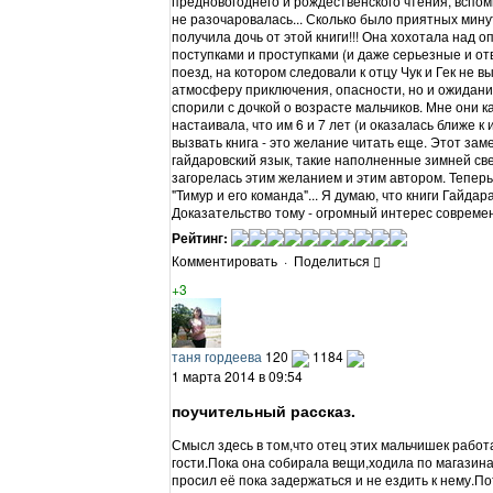
предновогоднего и рождественского чтения, вспомн
не разочаровалась... Сколько было приятных мину
получила дочь от этой книги!!! Она хохотала над 
поступками и проступками (и даже серьезные и 
поезд, на котором следовали к отцу Чук и Гек не 
атмосферу приключения, опасности, но и ожидания
спорили с дочкой о возрасте мальчиков. Мне они к
настаивала, что им 6 и 7 лет (и оказалась ближе к
вызвать книга - это желание читать еще. Этот зам
гайдаровский язык, такие наполненные зимней св
загорелась этим желанием и этим автором. Теперь
"Тимур и его команда"... Я думаю, что книги Гайда
Доказательство тому - огромный интерес совреме
Рейтинг:
Комментировать
·
Поделиться
+3
таня гордеева
120
1184
1 марта 2014 в 09:54
поучительный рассказ.
Смысл здесь в том,что отец этих мальчишек работа
гости.Пока она собирала вещи,ходила по магазин
просил её пока задержаться и не ездить к нему.По