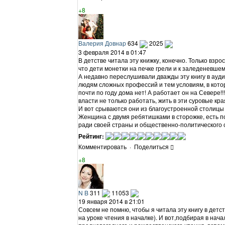
+8
Валерия Довнар
634
2025
3 февраля 2014 в 01:47
В детстве читала эту книжку, конечно. Только взр
что дети монетки на печке грели и к заледеневшем
А недавно переслушивали дважды эту книгу в ауди
людям сложных профессий и тем условиям, в котор
почти по году дома нет! А работает он на Севере!!
власти не только работать, жить в эти суровые кр
И вот срываются они из благоустроенной столицы н
Женщина с двумя ребятишками в сторожке, есть по
ради своей страны и общественно-политического 
Рейтинг:
Комментировать
·
Поделиться
+8
N B
311
11053
19 января 2014 в 21:01
Совсем не помню, чтобы я читала эту книгу в детст
на уроке чтения в началке). И вот,подбирая в нач