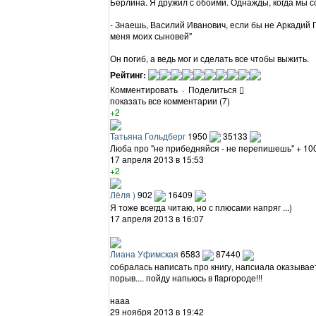
Берлина. Я дружил с обоими. Однажды, когда мы с
- Знаешь, Василий Иванович, если бы не Аркадий П
меня моих сыновей"
Он погиб, а ведь мог и сделать все чтобы выжить.
Рейтинг:
Комментировать
·
Поделиться
показать все комментарии (7)
+2
Татьяна Гольдберг
1950
35133
Люба про "не прибедняйся - не перепишешь" + 100!!
17 апреля 2013 в 15:53
+2
Лёля )
902
16409
Я тоже всегда читаю, но с плюсами напряг ...)
17 апреля 2013 в 16:07
Лиана Уфимская
6583
87440
собралась написать про книгу, напсиала оказываетс
порыв.... пойду напьюсь в flapгороде!!!
нааа
29 ноября 2013 в 19:42