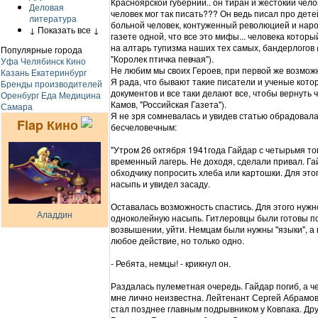
Красноярской губернии.. он тиран и жестокий челов
Деловая
человек мог так писать??? Он ведь писал про детей
литература
больной человек, контуженный революцией и народо
↓ Показать все ↓
газете одной, что все это мифы... человека которы
на алтарь тупизма наших тех самых, бандерлогов 
Популярные города
"Королек птичка певчая").
Уфа
Челябинск
Кино
Не любим мы своих Героев, при первой же возможно
Казань
Екатеринбург
Я рада, что бывают такие писатели и ученые кото
Бренды производителей
документов и все таки делают все, чтобы вернуть 
Оренбург
Еда
Медицина
Камов, "Российская Газета").
Самара
Я не зря сомневалась и увидев статью обрадовала
Flap Кино
бесчеловечным:
"Утром 26 октября 1941года Гайдар с четырьмя т
временный лагерь. Не доходя, сделали привал. Га
обходчику попросить хлеба или картошки. Для эт
насыпь и увидел засаду.
Оставалась возможность спастись. Для этого нужн
Аладдин
одноколейную насыпь. Гитлеровцы были готовы по
возвышении, уйти. Немцам были нужны "языки", а
любое действие, но только одно.
- Ребята, немцы! - крикнул он.
Раздалась пулеметная очередь. Гайдар погиб, а 
мне лично неизвестна. Лейтенант Сергей Абрамов
стал позднее главным подрывником у Ковпака. Др