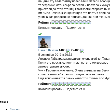
пацаны эту телеграмму потеряли и матери вообще 
телеграмме мать собрала детей и поехала к мужу.
приехали до этой станицы,там кроме сторожа ни ко
им было нечего.В конце концов эта партия пришла 
у них было радости не описать,так как они очень ск
Рейтинг:
Комментировать
·
Поделиться
+2
Павел Лахтин
1485
27486
5 сентября 2013 в 20:32
Аркадия Гайдара как писателя очень люблю. Талант
Книги его простые, понятные, но, в то же время, 
литературным вкусом.
Чук и Гек -не исключение. Очень симпатичны были
сопоставить себя с ними. получалось не очень
Ещё вспоминается очень неплохой фильм про Чука
Рейтинг:
Комментировать
·
Поделиться
Flapер
Главная