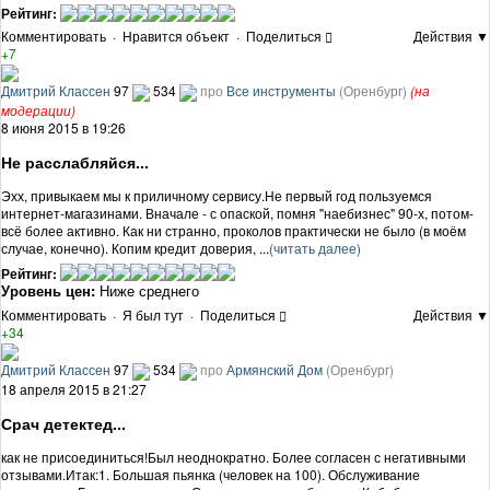
Рейтинг:
Комментировать
·
Нравится объект
·
Поделиться
Действия ▼
+7
Дмитрий Классен
97
534
про
Все инструменты
(Оренбург)
(на
модерации)
8 июня 2015 в 19:26
Не расслабляйся...
Эхх, привыкаем мы к приличному сервису.Не первый год пользуемся
интернет-магазинами. Вначале - с опаской, помня "наебизнес" 90-х, потом-
всё более активно. Как ни странно, проколов практически не было (в моём
случае, конечно). Копим кредит доверия, ...
(читать далее)
Рейтинг:
Уровень цен:
Ниже среднего
Комментировать
·
Я был тут
·
Поделиться
Действия ▼
+34
Дмитрий Классен
97
534
про
Армянский Дом
(Оренбург)
18 апреля 2015 в 21:27
Срач детектед...
как не присоединиться!Был неоднократно. Более согласен с негативными
отзывами.Итак:1. Большая пьянка (человек на 100). Обслуживание