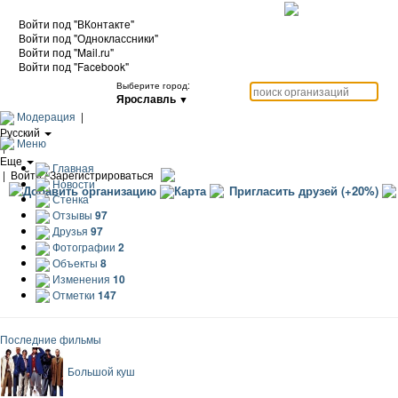
Войти под "ВКонтакте"
Войти под "Одноклассники"
Войти под "Mail.ru"
Войти под "Facebook"
Выберите город:
Ярославль
▼
Модерация
|
Русский
Меню
|
Еще
Главная
|
Войти / Зарегистрироваться
Новости
Добавить организацию
Карта
Пригласить друзей (+20%)
Стенка
Отзывы
97
Друзья
97
Фотографии
2
Объекты
8
Изменения
10
Отметки
147
Последние фильмы
Большой куш