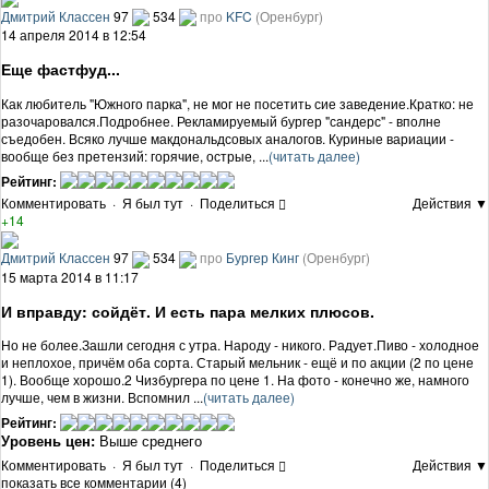
Дмитрий Классен
97
534
про
KFC
(Оренбург)
14 апреля 2014 в 12:54
Еще фастфуд...
Как любитель "Южного парка", не мог не посетить сие заведение.Кратко: не
разочаровался.Подробнее. Рекламируемый бургер "сандерс" - вполне
съедобен. Всяко лучше макдональдсовых аналогов. Куриные вариации -
вообще без претензий: горячие, острые, ...
(читать далее)
Рейтинг:
Комментировать
·
Я был тут
·
Поделиться
Действия ▼
+14
Дмитрий Классен
97
534
про
Бургер Кинг
(Оренбург)
15 марта 2014 в 11:17
И вправду: сойдёт. И есть пара мелких плюсов.
Но не более.Зашли сегодня с утра. Народу - никого. Радует.Пиво - холодное
и неплохое, причём оба сорта. Старый мельник - ещё и по акции (2 по цене
1). Вообще хорошо.2 Чизбургера по цене 1. На фото - конечно же, намного
лучше, чем в жизни. Вспомнил ...
(читать далее)
Рейтинг:
Уровень цен:
Выше среднего
Комментировать
·
Я был тут
·
Поделиться
Действия ▼
показать все комментарии (4)