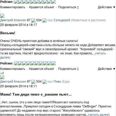
Рейтинг:
Комментировать
·
Нравится объект
·
Поделиться
Действия ▼
Дмитрий Классен
97
534
про
Сельдерей
(Животные и растения)
20 февраля 2014 в 18:17
Весьма!
Очень! ОЧЕНЬ приятная добавка в зелёные салаты!
Огурец+сельдерей+сметана+соль=больше ничего не надо.Добавляет весьма
оригинальный "свежий" вкус и своеобразный аромат. "Корневой" сельдерей -
та же картина. Насчёт вредно/полезно - не знаю. Как правило,...
(читать
далее)
Рейтинг:
Комментировать
·
Нравится объект
·
Поделиться
Действия ▼
+4
Дмитрий Классен
97
534
про
Пиво
(Еда)
20 февраля 2014 в 18:11
Мама! Там дяди пиво с_раками пьют...
..Нет, сынок, это у них лица такие!!!!Решил вот написать под
впечатлением...Прикупил сегодня в Соседдушке пивка "Oettinger". Приятно
удивился!!! До недавних пор вкус старого "Жигулёвского" удавалось
вспомнить лишь после нелицензионных немецких сортов...
(читать далее)