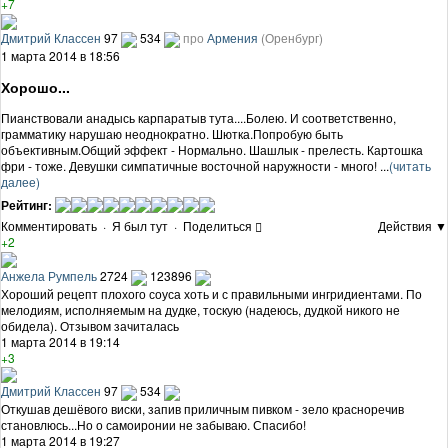
+7
Дмитрий Классен
97
534
про
Армения
(Оренбург)
1 марта 2014 в 18:56
Хорошо...
Пианствовали анадысь карпаратыв тута....Болею. И соответственно,
грамматику нарушаю неоднократно. Шютка.Попробую быть
объективным.Общий эффект - Нормально. Шашлык - прелесть. Картошка
фри - тоже. Девушки симпатичные восточной наружности - много! ...
(читать
далее)
Рейтинг:
Комментировать
·
Я был тут
·
Поделиться
Действия ▼
+2
Анжела Румпель
2724
123896
Хороший рецепт плохого соуса хоть и с правильными ингридиентами. По
мелодиям, исполняемым на дудке, тоскую (надеюсь, дудкой никого не
обидела). Отзывом зачиталась
1 марта 2014 в 19:14
+3
Дмитрий Классен
97
534
Откушав дешёвого виски, запив приличным пивком - зело красноречив
становлюсь...Но о самоиронии не забываю. Спасибо!
1 марта 2014 в 19:27