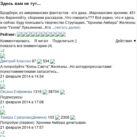
Здесь вам не тут...
Брэдбери, из американских фантастов - это дааа...Марсианские хроники, 451
по Фаренгейту, сборники рассказов...Что говорить??? Всё равно, что я здесь
и сейчас буду описывать творчество Стругацких, "Хроники Амбера" Желязны
или "Геном" Лукъяненко...Кто ...
(читать далее)
Рейтинг:
Комментировать
·
Я читал
·
Поделиться
Действия ▼
показать все комментарии (4)
+2
Дмитрий Классен
97
534
А попробуйте "Князь Света" Желязны...Но антидепрессантами/
психотомиметиками запаситесь...
21 февраля 2014 в 14:34
+1
Оксана Елфимова
1316
38704
Подписуюсь!
21 февраля 2014 в 17:08
+1
Тамара Суворова(Демина)
103
2306
Попробую (первое). Хроники Амбера дочитываю.
21 февраля 2014 в 17:57
+2