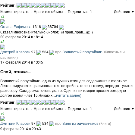
Рейтинг:
Комментировать
·
Нравится объект
·
Поделиться
Действия ▼
+2
Оксана Елфимова
1316
38704
Сказал многозначительно биолог)))и прав..прав...))))))
20 февраля 2014 в 18:14
+3
Дмитрий Классен
97
534
про
Волнистый попугайчик
(Животные и
растения)
17 февраля 2014 в 13:45
Спой, птичка...
Волнистый попугайчик - одна из лучших птиц для содержания в квартире.
Легко приручается, размножается, нетребователен к корму, нередко - учится
разговору. Сам держал очень долго. Один из питомцев прожил рекордно
долгое время - лет 15.Никаких ...
(читать далее)
Рейтинг:
Комментировать
·
Нравится объект
·
Поделиться
Действия ▼
+6
Дмитрий Классен
97
534
про
Вино из одуванчиков
(Книги)
9 февраля 2014 в 20:43