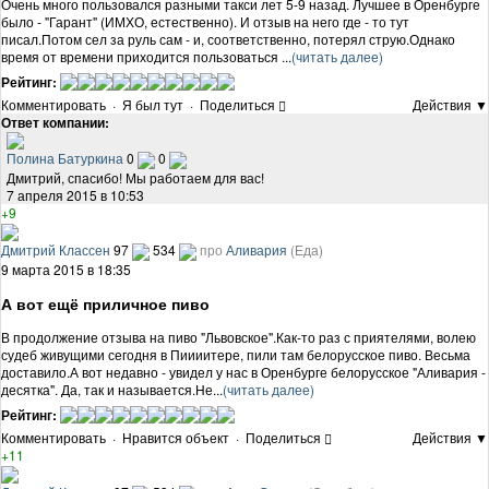
Очень много пользовался разными такси лет 5-9 назад. Лучшее в Оренбурге
было - "Гарант" (ИМХО, естественно). И отзыв на него где - то тут
писал.Потом сел за руль сам - и, соответственно, потерял струю.Однако
время от времени приходится пользоваться ...
(читать далее)
Рейтинг:
Комментировать
·
Я был тут
·
Поделиться
Действия ▼
Ответ компании:
Полина Батуркина
0
0
Дмитрий, спасибо! Мы работаем для вас!
7 апреля 2015 в 10:53
+9
Дмитрий Классен
97
534
про
Аливария
(Еда)
9 марта 2015 в 18:35
А вот ещё приличное пиво
В продолжение отзыва на пиво "Львовское".Как-то раз с приятелями, волею
судеб живущими сегодня в Пиииитере, пили там белорусское пиво. Весьма
доставило.А вот недавно - увидел у нас в Оренбурге белорусское "Аливария -
десятка". Да, так и называется.Не...
(читать далее)
Рейтинг:
Комментировать
·
Нравится объект
·
Поделиться
Действия ▼
+11