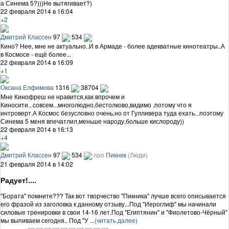
а Синема 5?)))Не вытягивает?)
22 февраля 2014 в 16:04
+2
Дмитрий Классен
97
534
Кино? Нее, мне не актуально..И в Армаде - более адекватные кинотеатры..А
в Космосе - ещё более...
22 февраля 2014 в 16:09
+1
Оксана Елфимова
1316
38704
Мне Кинофреш не нравится,как впрочем и
Киносити...совсем...многолюдно,бестолково,видимо ,потому что я
интроверт.А Космос безусловно очень,но от Гулливера туда ехать...поэтому
Синема 5 меня впечатлил,меньше народу,больше кислороду))
22 февраля 2014 в 16:13
+4
Дмитрий Классен
97
534
про
Пикник
(Люди)
21 февраля 2014 в 14:02
Радует!....
"Бората" помните??? Так вот творчество "Пикника" лучше всего описывается
его фразой из заголовка к данному отзыву...Под "Иероглиф" мы начинали
силовые тренировки в свои 14-16 лет.Под "Египтянин" и "Фиолетово-Чёрный"
мы выпиваем сегодня.. Под "У ...
(читать далее)