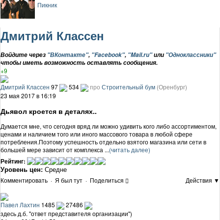
Пикник
Дмитрий Классен
Войдите через
"ВКонтакте"
,
"Facebook"
,
"Mail.ru"
или
"Одноклассники"
чтобы иметь возможность оставлять сообщения.
+9
Дмитрий Классен
97
534
про
Строительный бум
(Оренбург)
23 мая 2017 в 16:19
Дьявол кроется в деталях..
Думается мне, что сегодня вряд ли можно удивить кого либо ассортиментом,
ценами и наличием того или иного массового товара в любой сфере
потребления.Поэтому успешность отдельно взятого магазина или сети в
большей мере зависит от комплекса ...
(читать далее)
Рейтинг:
Уровень цен:
Средне
Комментировать
·
Я был тут
·
Поделиться
Действия ▼
Павел Лахтин
1485
27486
здесь д.б. "ответ представителя организации")