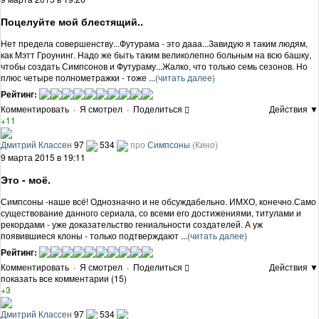
Поцелуйте мой блестящий..
Нет предела совершенству...Футурама - это дааа...Завидую я таким людям,
как Мэтт Гроунинг. Надо же быть таким великолепно больным на всю башку,
чтобы создать Симпсонов и Футураму...Жалко, что только семь сезонов. Но
плюс четыре полнометражки - тоже ...
(читать далее)
Рейтинг:
Комментировать
·
Я смотрел
·
Поделиться
Действия ▼
+11
Дмитрий Классен
97
534
про
Симпсоны
(Кино)
9 марта 2015 в 19:11
Это - моё.
Симпсоны -наше всё! Однозначно и не обсуждабельно. ИМХО, конечно.Само
существование данного сериала, со всеми его достижениями, титулами и
рекордами - уже доказательство гениальности создателей. А уж
появившиеся клоны - только подтверждают ...
(читать далее)
Рейтинг:
Комментировать
·
Я смотрел
·
Поделиться
Действия ▼
показать все комментарии (15)
+3
Дмитрий Классен
97
534