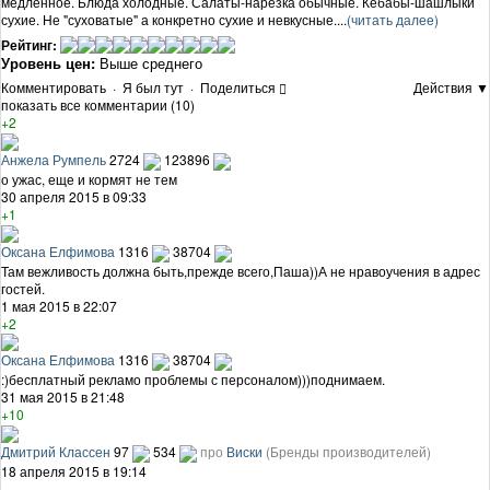
медленное. Блюда холодные. Салаты-нарезка обычные. Кебабы-шашлыки
сухие. Не "суховатые" а конкретно сухие и невкусные....
(читать далее)
Рейтинг:
Уровень цен:
Выше среднего
Комментировать
·
Я был тут
·
Поделиться
Действия ▼
показать все комментарии (10)
+2
Анжела Румпель
2724
123896
о ужас, еще и кормят не тем
30 апреля 2015 в 09:33
+1
Оксана Елфимова
1316
38704
Там вежливость должна быть,прежде всего,Паша))А не нравоучения в адрес
гостей.
1 мая 2015 в 22:07
+2
Оксана Елфимова
1316
38704
:)бесплатный рекламо проблемы с персоналом)))поднимаем.
31 мая 2015 в 21:48
+10
Дмитрий Классен
97
534
про
Виски
(Бренды производителей)
18 апреля 2015 в 19:14