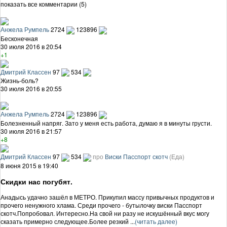
показать все комментарии (5)
Анжела Румпель
2724
123896
Бесконечная
30 июля 2016 в 20:54
+1
Дмитрий Классен
97
534
Жизнь-боль?
30 июля 2016 в 20:55
Анжела Румпель
2724
123896
Болезненный напряг. Зато у меня есть работа, думаю я в минуты грусти.
30 июля 2016 в 21:57
+8
Дмитрий Классен
97
534
про
Виски Пасспорт скотч
(Еда)
8 июня 2015 в 19:40
Скидки нас погубят.
Анадысь удачно зашёл в МЕТРО. Прикупил массу привычных продуктов и
прочего ненужного хлама. Среди прочего - бутылочку виски Пасспорт
скотч.Попробовал. Интересно.На свой ни разу не искушённый вкус могу
сказать примерно следующее.Более резкий ...
(читать далее)