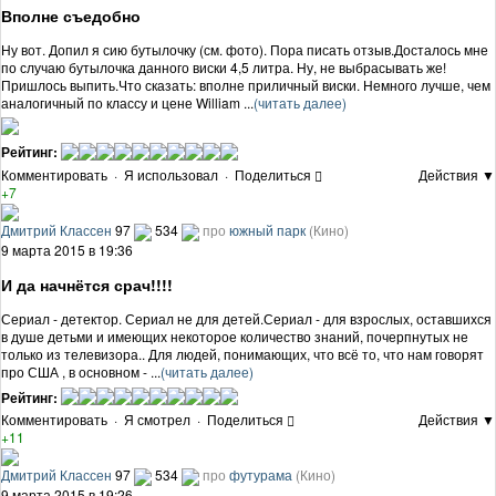
Вполне съедобно
Ну вот. Допил я сию бутылочку (см. фото). Пора писать отзыв.Досталось мне
по случаю бутылочка данного виски 4,5 литра. Ну, не выбрасывать же!
Пришлось выпить.Что сказать: вполне приличный виски. Немного лучше, чем
аналогичный по классу и цене William ...
(читать далее)
Рейтинг:
Комментировать
·
Я использовал
·
Поделиться
Действия ▼
+7
Дмитрий Классен
97
534
про
южный парк
(Кино)
9 марта 2015 в 19:36
И да начнётся срач!!!!
Сериал - детектор. Сериал не для детей.Сериал - для взрослых, оставшихся
в душе детьми и имеющих некоторое количество знаний, почерпнутых не
только из телевизора.. Для людей, понимающих, что всё то, что нам говорят
про США , в основном - ...
(читать далее)
Рейтинг:
Комментировать
·
Я смотрел
·
Поделиться
Действия ▼
+11
Дмитрий Классен
97
534
про
футурама
(Кино)
9 марта 2015 в 19:26