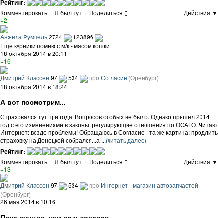
Рейтинг:
Комментировать
·
Я был тут
·
Поделиться
Действия ▼
+2
Анжела Румпель
2724
123896
Еще курники помню с м/к - мясом кошки
18 октября 2014 в 20:11
+16
Дмитрий Классен
97
534
про
Согласие
(Оренбург)
18 октября 2014 в 18:24
А вот посмотрим...
Страховался тут три года. Вопросов особых не было. Однако пришёл 2014
год с его изменениями в законы, регулирующие отношения по ОСАГО. Читаю
Интернет: везде проблемы! Обращаюсь в Согласие - та же картина: продлить
страховку на Донецкой собрался...а ...
(читать далее)
Рейтинг:
Комментировать
·
Я был тут
·
Поделиться
Действия ▼
+13
Дмитрий Классен
97
534
про
Интернет - магазин автозапчастей
(Оренбург)
26 мая 2014 в 10:16
Пока лучшее, чем пользовался..