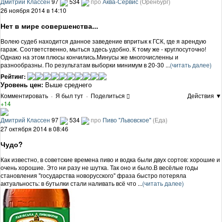
Дмитрий Классен
97
534
про
Аква-Сервис
(Оренбург)
26 ноября 2014 в 14:10
Нет в мире совершенства...
Волею судеб находится данное заведение впритык к ГСК, где я арендую
гараж. Соответственно, мыться здесь удобно. К тому же - круглосуточно!
Однако на этом плюсы кончились.Минусы же многочисленны и
разнообразны. По результатам выборки минимум в 20-30 ...
(читать далее)
Рейтинг:
Уровень цен:
Выше среднего
Комментировать
·
Я был тут
·
Поделиться
Действия ▼
+14
Дмитрий Классен
97
534
про
Пиво "Львовское"
(Еда)
27 октября 2014 в 08:46
Чудо?
Как известно, в советские времена пиво и водка были двух сортов: хорошие и
очень хорошие. Это ни разу не шутка. Так оно и было.В весёлые годы
становления "государства новорусского" фраза быстро потеряла
актуальность: в бутылки стали наливать всё что ...
(читать далее)