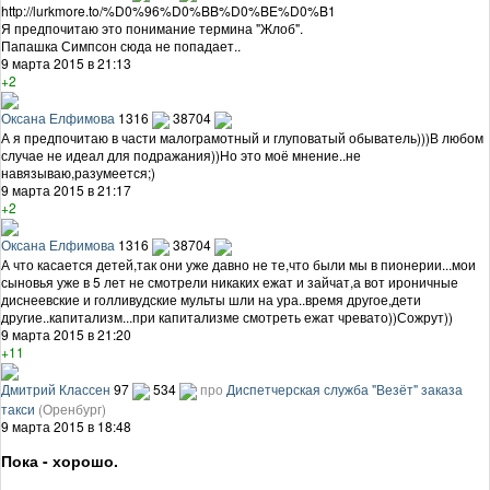
http://lurkmore.to/%D0%96%D0%BB%D0%BE%D0%B1
Я предпочитаю это понимание термина "Жлоб".
Папашка Симпсон сюда не попадает..
9 марта 2015 в 21:13
+2
Оксана Елфимова
1316
38704
А я предпочитаю в части малограмотный и глуповатый обыватель)))В любом
случае не идеал для подражания))Но это моё мнение..не
навязываю,разумеется;)
9 марта 2015 в 21:17
+2
Оксана Елфимова
1316
38704
А что касается детей,так они уже давно не те,что были мы в пионерии...мои
сыновья уже в 5 лет не смотрели никаких ежат и зайчат,а вот ироничные
диснеевские и голливудские мульты шли на ура..время другое,дети
другие..капитализм...при капитализме смотреть ежат чревато))Сожрут))
9 марта 2015 в 21:20
+11
Дмитрий Классен
97
534
про
Диспетчерская служба "Везёт" заказа
такси
(Оренбург)
9 марта 2015 в 18:48
Пока - хорошо.