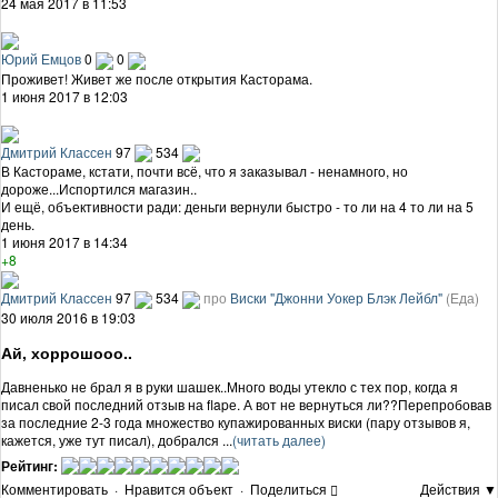
24 мая 2017 в 11:53
Юрий Емцов
0
0
Проживет! Живет же после открытия Касторама.
1 июня 2017 в 12:03
Дмитрий Классен
97
534
В Кастораме, кстати, почти всё, что я заказывал - ненамного, но
дороже...Испортился магазин..
И ещё, объективности ради: деньги вернули быстро - то ли на 4 то ли на 5
день.
1 июня 2017 в 14:34
+8
Дмитрий Классен
97
534
про
Виски "Джонни Уокер Блэк Лейбл"
(Еда)
30 июля 2016 в 19:03
Ай, хоррошооо..
Давненько не брал я в руки шашек..Много воды утекло с тех пор, когда я
писал свой последний отзыв на flapе. А вот не вернуться ли??Перепробовав
за последние 2-3 года множество купажированных виски (пару отзывов я,
кажется, уже тут писал), добрался ...
(читать далее)
Рейтинг:
Комментировать
·
Нравится объект
·
Поделиться
Действия ▼