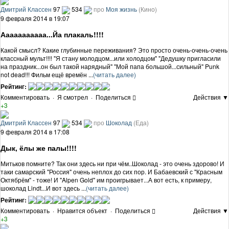
Дмитрий Классен
97
534
про
Моя жизнь
(Кино)
9 февраля 2014 в 19:07
Ааааааааааа...Йа плакаль!!!!
Какой смысл? Какие глубинные переживания? Это просто очень-очень-очень
классный мульт!!!! "Я стану молодцом...или холодцом" "Дедушку пригласили
на праздник...он был такой нарядный" "Мой папа большой...сильный" Punk
not dead!!! Фильм ещё времён ...
(читать далее)
Рейтинг:
Комментировать
·
Я смотрел
·
Поделиться
Действия ▼
+3
Дмитрий Классен
97
534
про
Шоколад
(Еда)
9 февраля 2014 в 17:08
Дык, ёлы же палы!!!!
Митьков помните? Так они здесь ни при чём..Шоколад - это очень здорово! И
таки самарский "Россия" очень неплох до сих пор. И Бабаевский с "Красным
Октябрём" - тоже! И "Alpen Gold" им проигрывает...А вот есть, к примеру,
шоколад Lindt...И вот здесь ...
(читать далее)
Рейтинг:
Комментировать
·
Нравится объект
·
Поделиться
Действия ▼
+3