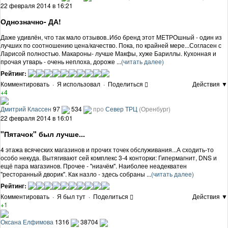
22 февраля 2014 в 16:21
Однозначно- ДА!
Даже удивлён, что так мало отзывов..Ибо бренд этот МЕТРОшный - один из
лучших по соотношению цена/качество. Пока, по крайней мере...Согласен с
Ларисой полностью. Макароны- лучше Макфы, хуже Бариллы. Кухонная и
прочая утварь - очень неплоха, дороже ...
(читать далее)
Рейтинг:
Комментировать
·
Я использовал
·
Поделиться
Действия ▼
+4
Дмитрий Классен
97
534
про
Север ТРЦ
(Оренбург)
22 февраля 2014 в 16:01
"Пятачок" был лучше...
4 этажа всяческих магазинов и прочих точек обслуживания...А сходить-то
особо некуда. Вытягивают сей комплекс 3-4 конторки: Гипермагнит, DNS и
ещё пара магазинов. Прочее - "ниачём". Наиболее неадекватен
"ресторанный дворик". Как назло - здесь собраны ...
(читать далее)
Рейтинг:
Комментировать
·
Я был тут
·
Поделиться
Действия ▼
+1
Оксана Елфимова
1316
38704