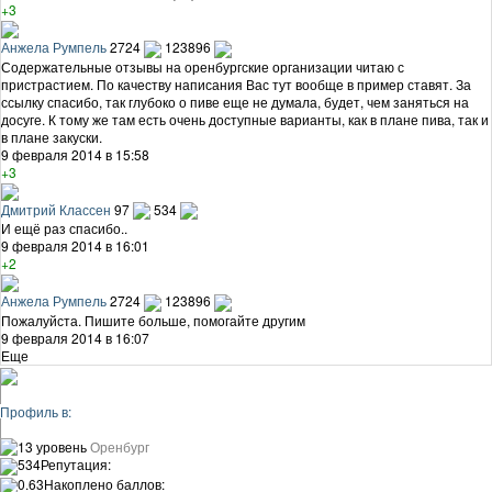
+3
Анжела Румпель
2724
123896
Содержательные отзывы на оренбургские организации читаю с
пристрастием. По качеству написания Вас тут вообще в пример ставят. За
ссылку спасибо, так глубоко о пиве еще не думала, будет, чем заняться на
досуге. К тому же там есть очень доступные варианты, как в плане пива, так и
в плане закуски.
9 февраля 2014 в 15:58
+3
Дмитрий Классен
97
534
И ещё раз спасибо..
9 февраля 2014 в 16:01
+2
Анжела Румпель
2724
123896
Пожалуйста. Пишите больше, помогайте другим
9 февраля 2014 в 16:07
Еще
Профиль в:
13 уровень
Оренбург
534
Репутация:
0.63
Накоплено баллов: