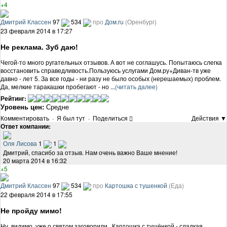
+4
Дмитрий Классен
97
534
про
Дом.ru
(Оренбург)
23 февраля 2014 в 17:27
Не реклама. Зуб даю!
Чегой-то много ругательных отзывов. А вот не соглашусь. Попытаюсь слегка
восстановить справедливость.Пользуюсь услугами Дом.ру+Диван-тв уже
давно - лет 5. За все годы - ни разу не было особых (нерешаемых) проблем.
Да, мелкие таракашки пробегают - но ...
(читать далее)
Рейтинг:
Уровень цен:
Средне
Комментировать
·
Я был тут
·
Поделиться
Действия ▼
Ответ компании:
Оля Лисова
1
1
Дмитрий, спасибо за отзыв. Нам очень важно Ваше мнение!
20 марта 2014 в 16:32
+5
Дмитрий Классен
97
534
про
Картошка с тушенкой
(Еда)
22 февраля 2014 в 17:55
Не пройду мимо!
Ну, видимо, уже о святом заговорили.. Картошка с тушёнкой - сладкая