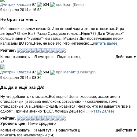
Дмитрий Классен
97
534
про
Брат
(Кино)
9 февраля 2014 в 16:52
Не брат ты мне...
Моё мнение: фильм никакой. И ко второй части это же относится..Игра
актёров? О чём Вы? Разве Сухоруков только...Идея??? Да в "Жмурках"
больше идей и "йумора" чем здесь...Музыка? Дык прозвучавшие песни
написаны ДО того..Нее, не моё это. Что интересно:...
(читать далее)
Рейтинг:
Комментировать
·
Я смотрел
·
Поделиться
Действия ▼
+8
Дмитрий Классен
97
534
про
Магнит
(Оренбург)
9 февраля 2014 в 08:36
Да, да и ещё раз ДА!
Ну что добавить к отзывам..Всё верно! Цены- хорошие, ассортимент -
стандартный (и весьма неплохой), сотрудники - к сожалению, тоже
стандартные..А в целом - ОЧЕНЬ нравится. Честно. Что называется "всё в
одном". Причём именно "ВСЁ". Хочешь дешёвой ...
(читать далее)
Рейтинг:
Уровень цен:
Ниже среднего
Комментировать
·
Я был тут
·
Поделиться
Действия ▼
показать все комментарии (14)