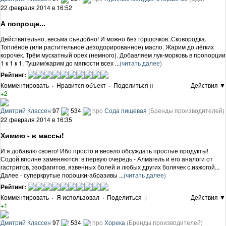
22 февраля 2014 в 16:52
А попроще...
Действительно, весьма съедобно! И можно без горшочков..Сковородка.
Топлёное (или растительное дезодорированное) масло. Жарим до лёгких
корочек. Трём мускатный орех (немного). Добавляем лук-морковь в пропорции
1 к 1 к 1. Тушим/жарим до мягкости всех ...
(читать далее)
Рейтинг:
Комментировать
·
Нравится объект
·
Поделиться
Действия ▼
+2
Дмитрий Классен
97
534
про
Сода пищевая
(Бренды производителей)
22 февраля 2014 в 16:35
Химию - в массы!
И я добавлю своего! Ибо просто и весело обсуждать простые продукты!
Содой вполне заменяются: в первую очередь - Алмагель и его аналоги от
гастритов, эзофагитов, язвенных болей и любых других болячек с изжогой...
Далее - суперкрутые порошки-абразивы ...
(читать далее)
Рейтинг:
Комментировать
·
Я использовал
·
Поделиться
Действия ▼
+1
Дмитрий Классен
97
534
про
Хорека
(Бренды производителей)