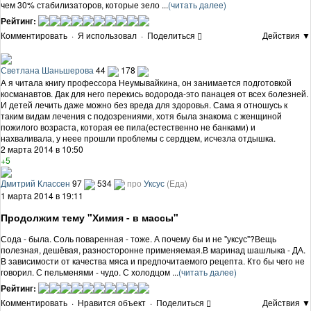
чем 30% стабилизаторов, которые зело ...
(читать далее)
Рейтинг:
Комментировать
·
Я использовал
·
Поделиться
Действия ▼
Светлана Шаньшерова
44
178
А я читала книгу профессора Неумывайкина, он занимается подготовкой
косманавтов. Дак для него перекись водорода-это панацея от всех болезней.
И детей лечить даже можно без вреда для здоровья. Сама я отношусь к
таким видам лечения с подозрениями, хотя была знакома с женщиной
пожилого возраста, которая ее пила(естественно не банками) и
нахваливала, у неее прошли проблемы с сердцем, исчезла отдышка.
2 марта 2014 в 10:50
+5
Дмитрий Классен
97
534
про
Уксус
(Еда)
1 марта 2014 в 19:11
Продолжим тему "Химия - в массы"
Сода - была. Соль поваренная - тоже. А почему бы и не "уксус"?Вещь
полезная, дешёвая, разносторонне применяемая.В маринад шашлыка - ДА.
В зависимости от качества мяса и предпочитаемого рецепта. Кто бы чего не
говорил. С пельменями - чудо. С холодцом ...
(читать далее)
Рейтинг:
Комментировать
·
Нравится объект
·
Поделиться
Действия ▼