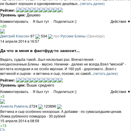
не бывает хороших и одновременно дешёвых...
(читать далее)
Рейтинг:
Уровень цен:
Дешево
Комментировать
·
Я был тут
·
Поделиться
Действия ▼
+20
Дмитрий Классен
97
534
про
Русские Блины
(Оренбург)
14 апреля 2014 в 16:57
Да что ж меня в фастфуд-то заносит...
Видать, судьба такой...Был несколько раз. Впечатления -
неоднозначные.Блины - вкусно. Начинки - далеко не всегда.Взял "мясной" -
котлета холодная и не особо вкусная. И 160 руб - дороговато...Взял с
ветчиной и сыром - и ветчина и сыр, похоже, из самой...
(читать далее)
Рейтинг:
Уровень цен:
Выше среднего
Комментировать
·
Я был тут
·
Поделиться
Действия ▼
+3
Анжела Румпель
2724
123896
Ветчина и сыр особенно нехороши. А добавки - по сумасшедшим ценам.
Ложка рубленого помидора - 30 рублей
15 апреля 2014 в 08:59
+13