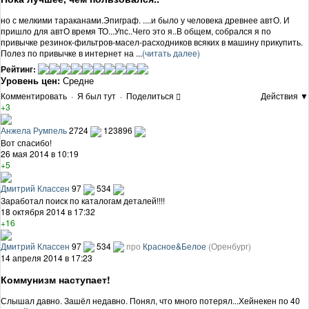
но с мелкими тараканами.Эпиграф. ....и было у человека древнее автО. И
пришло для автО время ТО...Упс..Чего это я..В общем, собрался я по
привычке резинок-фильтров-масел-расходников всяких в машину прикупить.
Полез по привычке в интернет на ...
(читать далее)
Рейтинг:
Уровень цен:
Средне
Комментировать
·
Я был тут
·
Поделиться
Действия ▼
+3
Анжела Румпель
2724
123896
Вот спасибо!
26 мая 2014 в 10:19
+5
Дмитрий Классен
97
534
Заработал поиск по каталогам деталей!!!!
18 октября 2014 в 17:32
+16
Дмитрий Классен
97
534
про
Красное&Белое
(Оренбург)
14 апреля 2014 в 17:23
Коммунизм наступает!
Слышал давно. Зашёл недавно. Понял, что много потерял...Хейнекен по 40