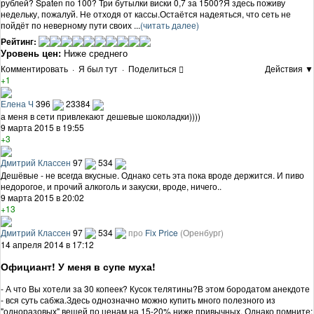
рублей? Spaten по 100? Три бутылки виски 0,7 за 1500?Я здесь поживу
недельку, пожалуй. Не отходя от кассы.Остаётся надеяться, что сеть не
пойдёт по неверному пути своих ...
(читать далее)
Рейтинг:
Уровень цен:
Ниже среднего
Комментировать
·
Я был тут
·
Поделиться
Действия ▼
+1
Елена Ч
396
23384
а меня в сети привлекают дешевые шоколадки))))
9 марта 2015 в 19:55
+3
Дмитрий Классен
97
534
Дешёвые - не всегда вкусные. Однако сеть эта пока вроде держится. И пиво
недорогое, и прочий алкоголь и закуски, вроде, ничего..
9 марта 2015 в 20:02
+13
Дмитрий Классен
97
534
про
Fix Price
(Оренбург)
14 апреля 2014 в 17:12
Официант! У меня в супе муха!
- А что Вы хотели за 30 копеек? Кусок телятины?В этом бородатом анекдоте
- вся суть сабжа.Здесь однозначно можно купить много полезного из
"одноразовых" вещей по ценам на 15-20% ниже привычных. Однако помните: