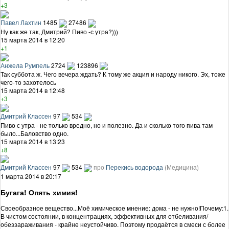
+3
Павел Лахтин
1485
27486
Ну как же так, Дмитрий? Пиво -с утра?)))
15 марта 2014 в 12:20
+1
Анжела Румпель
2724
123896
Так суббота ж. Чего вечера ждать? К тому же акция и народу никого. Эх, тоже
чего-то захотелось
15 марта 2014 в 12:48
+3
Дмитрий Классен
97
534
Пиво с утра - не только вредно, но и полезно. Да и сколько того пива там
было...Баловство одно.
15 марта 2014 в 13:23
+8
Дмитрий Классен
97
534
про
Перекись водорода
(Медицина)
1 марта 2014 в 20:17
Бугага! Опять химия!
Своеобразное вещество...Моё химическое мнение: дома - не нужно!Почему:1.
В чистом состоянии, в концентрациях, эффективных для отбеливания/
обеззараживания - крайне неустойчиво. Поэтому продаётся в смеси с более