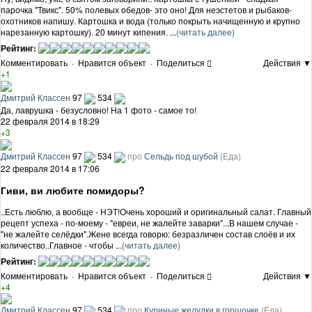
парочка "Твикс". 50% полевых обедов- это оно! Для неэстетов и рыбаков-
охотников напишу. Картошка и вода (только покрыть начищенную и крупно
нарезанную картошку). 20 минут кипения. ...
(читать далее)
Рейтинг:
Комментировать
·
Нравится объект
·
Поделиться
Действия ▼
+1
Дмитрий Классен
97
534
Да, лаврушка - безусловно! На 1 фото - самое то!
22 февраля 2014 в 18:29
+3
Дмитрий Классен
97
534
про
Сельдь под шубой
(Еда)
22 февраля 2014 в 17:06
Гиви, ви любите помидоры?
..Есть люблю, а вообще - НЭТ!Очень хороший и оригинальный салат. Главный
рецепт успеха - по-моему - "евреи, не жалейте заварки"...В нашем случае -
"не жалейте селёдки".Жене всегда говорю: безразличен состав слоёв и их
количество..Главное - чтобы ...
(читать далее)
Рейтинг:
Комментировать
·
Нравится объект
·
Поделиться
Действия ▼
+4
Дмитрий Классен
97
534
про
Куриные желудки в горшочке
(Еда)