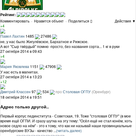
Рейтинг:
Комментировать
·
Нравится объект
·
Поделиться
Действия ▼
+4
Павел Лахтин
1485
27486
не, у нас было Жигулёвское, Бархатное и Рижское.
А вот "Сыр твёрдый" помню -просто, без названия сорта... 1 кг в руки
27 октября 2014 в 09:43
+4
Мария Яковлева
1151
47906
У нас есть в магнитах.
27 октября 2014 в 13:23
+12
Дмитрий Классен
97
534
про
Столовая ОГПУ
(Оренбург)
18 октября 2014 в 19:51
Адрес только другой..
Первый корпус пединститута - Советская, 19. Тоже "столовая ОГПУ" (в мое
время ещё ОГПИ. И сразу шутка на эту тему: "Осёл ещё не стал конём, хоть
новое седло на нём" - это к тому, что как ни называй наши провинциальные
оренбургские ВУЗы - качество ...
(читать далее)