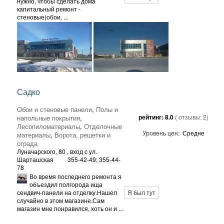
нужно, чтобы сделать дома
капитальный ремонт -
стеновые(обои, ...
Садко
Обои и стеновые панели
,
Полы и
рейтинг:
8.0
( отзывы:
2
)
напольные покрытия
,
Лесопиломатериалы
,
Отделочные
Уровень цен:
Средне
материалы
,
Ворота, решетки и
ограда
Луначарского, 80
, вход с ул.
Шарташская
355-42-49; 355-44-
78
Во время последнего ремонта я
объездил полгорода ища
сендвич-панели на отделку.Нашел
Я был тут
случайно в этом магазине.Сам
магазин мне понравился, хоть он и ...