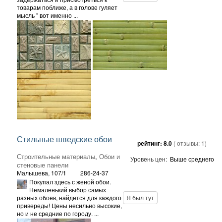
товарам поближе, а в голове гуляет
мысль " вот именно ...
Стильные шведские обои
рейтинг:
8.0
( отзывы:
1
)
Строительные материалы
,
Обои и
Уровень цен:
Выше среднего
стеновые панели
Малышева, 107/1
286-24-37
Покупал здесь с женой обои.
Немаленький выбор самых
разных обоев, найдется для каждого
Я был тут
привереды! Цены несильно высокие,
но и не средние по городу. ...