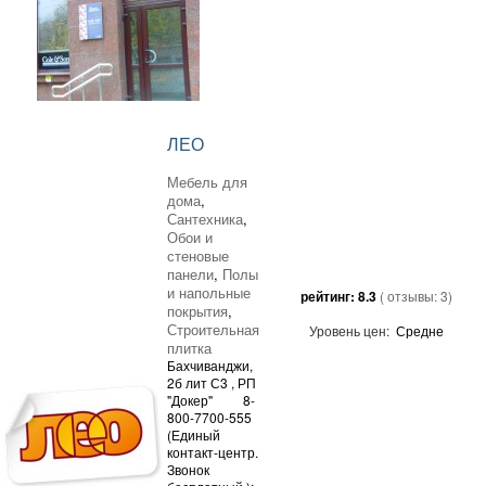
ЛЕО
Мебель для
дома
,
Сантехника
,
Обои и
стеновые
панели
,
Полы
и напольные
рейтинг:
8.3
( отзывы:
3
)
покрытия
,
Строительная
Уровень цен:
Средне
плитка
Бахчиванджи,
2б лит С3
, РП
"Докер"
8-
800-7700-555
(Единый
контакт-центр.
Звонок