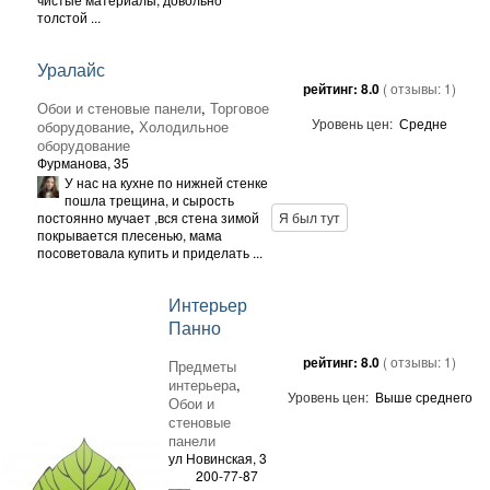
толстой ...
Уралайс
рейтинг:
8.0
( отзывы:
1
)
Обои и стеновые панели
,
Торговое
Уровень цен:
Средне
оборудование
,
Холодильное
оборудование
Фурманова, 35
У нас на кухне по нижней стенке
пошла трещина, и сырость
постоянно мучает ,вся стена зимой
Я был тут
покрывается плесенью, мама
посоветовала купить и приделать ...
Интерьер
Панно
рейтинг:
8.0
( отзывы:
1
)
Предметы
интерьера
,
Уровень цен:
Выше среднего
Обои и
стеновые
панели
ул Новинская, 3
200-77-87