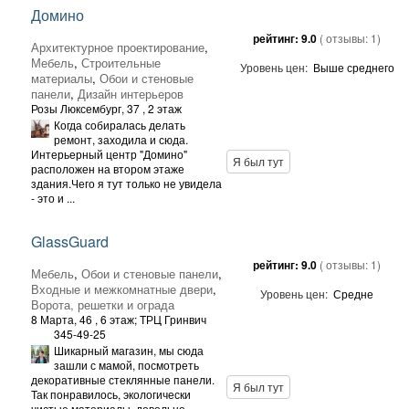
Домино
рейтинг:
9.0
( отзывы:
1
)
Архитектурное проектирование
,
Мебель
,
Строительные
Уровень цен:
Выше среднего
материалы
,
Обои и стеновые
панели
,
Дизайн интерьеров
Розы Люксембург, 37
, 2 этаж
Когда собиралась делать
ремонт, заходила и сюда.
Интерьерный центр "Домино"
Я был тут
расположен на втором этаже
здания.Чего я тут только не увидела
- это и ...
GlassGuard
рейтинг:
9.0
( отзывы:
1
)
Мебель
,
Обои и стеновые панели
,
Входные и межкомнатные двери
,
Уровень цен:
Средне
Ворота, решетки и ограда
8 Марта, 46
, 6 этаж; ТРЦ Гринвич
345-49-25
Шикарный магазин, мы сюда
зашли с мамой, посмотреть
декоративные стеклянные панели.
Я был тут
Так понравилось, экологически
чистые материалы, довольно