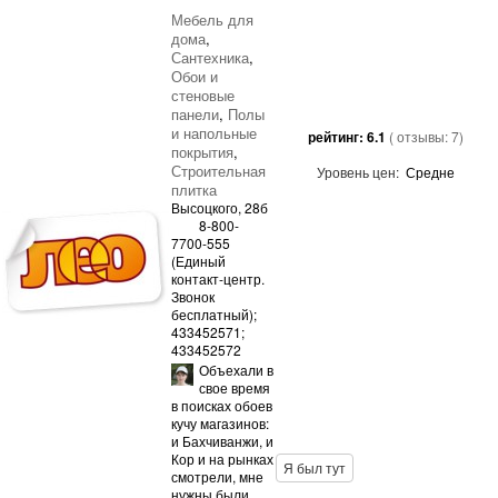
Мебель для
дома
,
Сантехника
,
Обои и
стеновые
панели
,
Полы
и напольные
рейтинг:
6.1
( отзывы:
7
)
покрытия
,
Строительная
Уровень цен:
Средне
плитка
Высоцкого, 28б
8-800-
7700-555
(Единый
контакт-центр.
Звонок
бесплатный);
433452571;
433452572
Объехали в
свое время
в поисках обоев
кучу магазинов:
и Бахчиванжи, и
Кор и на рынках
Я был тут
смотрели, мне
нужны были