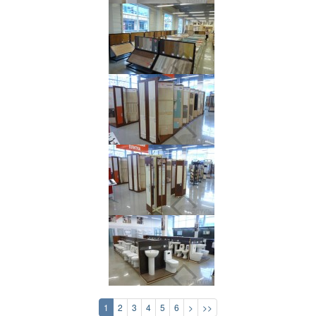
1
2
3
4
5
6
>
>>