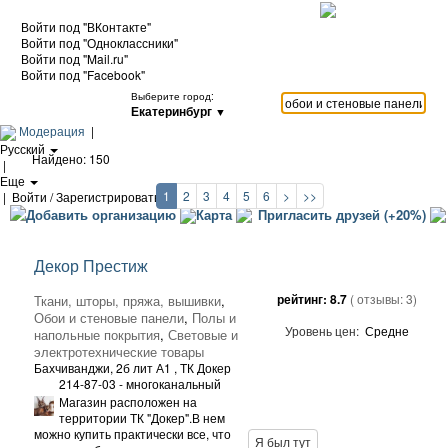
Войти под "ВКонтакте"
Войти под "Одноклассники"
Войти под "Mail.ru"
Войти под "Facebook"
Выберите город:
Екатеринбург
▼
Модерация
|
Русский
Найдено: 150
|
Еще
1
2
3
4
5
6
>
>>
|
Войти / Зарегистрироваться
Добавить организацию
Карта
Пригласить друзей (+20%)
Декор Престиж
рейтинг:
8.7
( отзывы:
3
)
Ткани, шторы, пряжа, вышивки
,
Обои и стеновые панели
,
Полы и
Уровень цен:
Средне
напольные покрытия
,
Световые и
электротехнические товары
Бахчиванджи, 2б лит А1
, ТК Докер
214-87-03 - многоканальный
Магазин расположен на
территории ТК "Докер".В нем
можно купить практически все, что
Я был тут