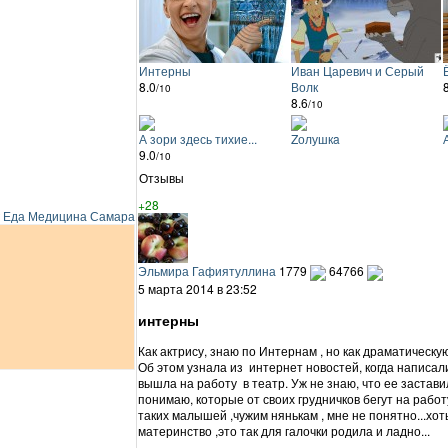
Интерны
Иван Царевич и Серый
8.0
Волк
/10
8.6
/10
А зори здесь тихие...
Zолушкa
9.0
/10
Отзывы
+28
Еда
Медицина
Самара
Эльмира Гафиятуллина
1779
64766
5 марта 2014 в 23:52
интерны
Как актрису, знаю по Интернам , но как драматическую
Об этом узнала из интернет новостей, когда написали
вышла на работу в театр. Уж не знаю, что ее застави
понимаю, которые от своих грудничков бегут на работ
таких малышей ,чужим нянькам , мне не понятно...хот
материнство ,это так для галочки родила и ладно...