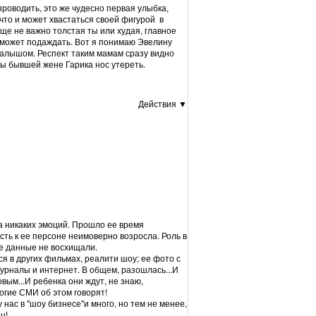
роводить, это же чудесно первая улыбка,
 что и может хвастаться своей фигурой в
бще не важно толстая ты или худая, главное
е может подаждать. Вот я понимаю Эвелину
малышом. Респект таким мамам сразу видно
бы бывшей жене Гарика нос утереть.
Действия ▼
а никаких эмоций. Прошло ее время
сть к ее персоне неимоверно возросла. Роль в
ие данные не восхищали.
ся в других фильмах, реалити шоу; ее фото с
урналы и интернет. В общем, разошлась...И
вым...И ребенка они ждут, не знаю,
ногие СМИ об этом говорят!
нас в "шоу бизнесе"и много, но тем не менее,
ц!