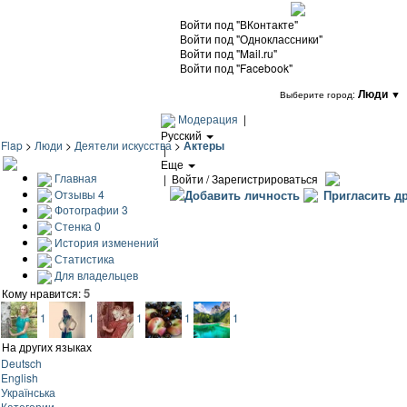
Войти под "ВКонтакте"
Войти под "Одноклассники"
Войти под "Mail.ru"
Войти под "Facebook"
Люди
▼
Выберите город:
Модерация
|
Русский
Flap
>
Люди
>
Деятели искусства
>
Актеры
|
Еще
Главная
|
Войти / Зарегистрироваться
Отзывы
4
Добавить личность
Пригласить др
Фотографии
3
Стенка
0
История изменений
Статистика
Для владельцев
5
Кому нравится:
1
1
1
1
1
На других языках
Deutsch
English
Українська
Категории