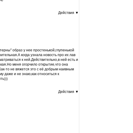
Действия ▼
терны" образ у нее простенькой,глупенькой
ительная.А когда узнала новость про их лав
атриваться к ней.Действительно,в ней есть и
кая.Но меня огорчило открытие,что она
Как-то не вяжется это с её добрым наивным
му даже и не знаю,как относиться к
ть)))
Действия ▼