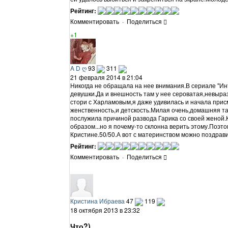
Рейтинг:
Комментировать
·
Поделиться
+1
A D ღ
93
311
21 февраля 2014 в 21:04
Никогда не обращала на нее внимания.В сериале "Ин
девушки.Да и внешность там у нее сероватая,невыраз
стори с Харламовым,я даже удивилась и начала присм
женственность,и детскость.Милая очень,домашняя та
послужила причиной развода Гарика со своей женой.
образом...но я почему-то склонна верить этому.Поэто
Кристине.50/50.А вот с материнством можно поздрави
Рейтинг:
Комментировать
·
Поделиться
Кристина Ибраева
47
119
18 октября 2013 в 23:32
Что?)