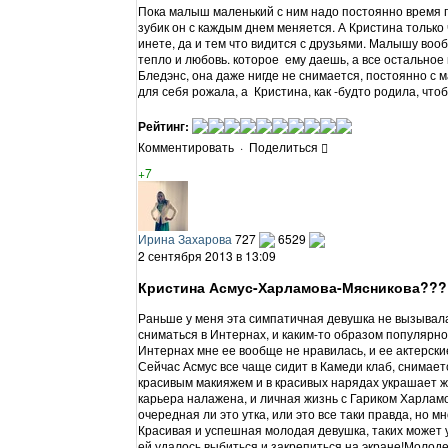
Пока малыш маленький с ним надо постоянно время п
зубик он с каждым днем меняется. А Кристина только
инете, да и тем что видится с друзьями. Малышу воо
тепло и любовь. которое ему даешь, а все остально
Бледэнс, она даже нигде не снимается, постоянно с 
для себя рожала, а Кристина, как -будто родила, что
Рейтинг:
Комментировать
·
Поделиться
+7
Ирина Захарова
727
6529
2 сентября 2013 в 13:09
Кристина Асмус-Харламова-Мясникова???
Раньше у меня эта симпатичная девушка не вызывал
сниматься в Интернах, и каким-то образом популярно
Интернах мне ее вообще не нравилась, и ее актерск
Сейчас Асмус все чаще сидит в Камеди клаб, снимает
красивым макияжем и в красивых нарядах украшает ж
карьера налажена, и личная жизнь с Гариком Харламо
очередная ли это утка, или это все таки правда, но м
Красивая и успешная молодая девушка, таких может у 
ей удалось выбиться и закрепиться на экране!Молоде