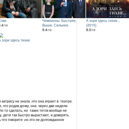
Ёлки
Чемпионы: Быстрее.
А зори здесь тихие...
8.4
Выше. Сильнее.
(2015)
/10
9.4
9.0
/10
/10
А зори здесь тихие
 актрису не знала ,что она играет в театре.
, что родив дочку, она через две недели
ло то сделать, но таких теток вообще не
у, дети так быстро вырастают, и доверять
ь что говорите ,но это не долгожданное