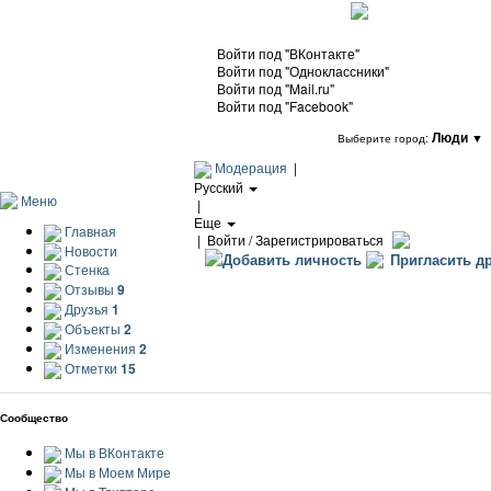
Войти под "ВКонтакте"
Войти под "Одноклассники"
Войти под "Mail.ru"
Войти под "Facebook"
Люди
▼
Выберите город:
Модерация
|
Русский
Меню
|
Еще
Главная
|
Войти / Зарегистрироваться
Новости
Добавить личность
Пригласить др
Стенка
Отзывы
9
Друзья
1
Объекты
2
Изменения
2
Отметки
15
Сообщество
Мы в ВКонтакте
Мы в Моем Мире