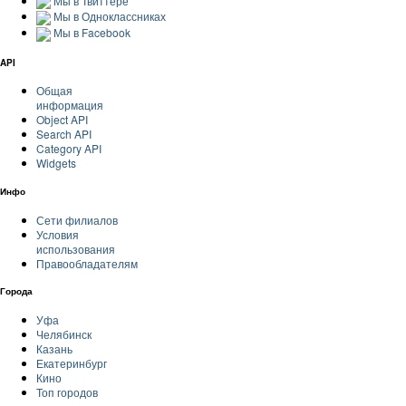
Мы в Твиттере
Мы в Одноклассниках
Мы в Facebook
API
Общая
информация
Object API
Search API
Category API
Widgets
Инфо
Сети филиалов
Условия
использования
Правообладателям
Города
Уфа
Челябинск
Казань
Екатеринбург
Кино
Топ городов