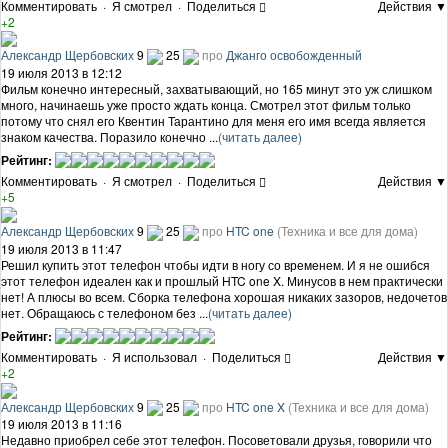
Комментировать
·
Я смотрел
·
Поделиться
Действия ▼
+2
Александр Щербовских
9
25
про
Джанго освобожденный
19 июля 2013 в 12:12
Фильм конечно интересный, захватывающий, но 165 минут это уж слишком
много, начинаешь уже просто ждать конца. Смотрел этот фильм только
потому что снял его Квентин Тарантино для меня его имя всегда является
знаком качества. Поразило конечно ...
(читать далее)
Рейтинг:
Комментировать
·
Я смотрел
·
Поделиться
Действия ▼
+5
Александр Щербовских
9
25
про
HTC one
(Техника и все для дома)
19 июля 2013 в 11:47
Решил купить этот телефон чтобы идти в ногу со временем. И я не ошибся
этот телефон идеален как и прошлый HTC one X. Минусов в нем практически
нет! А плюсы во всем. Сборка телефона хорошая никаких зазоров, недочетов
нет. Обращаюсь с телефоном без ...
(читать далее)
Рейтинг:
Комментировать
·
Я использовал
·
Поделиться
Действия ▼
+2
Александр Щербовских
9
25
про
HTC one X
(Техника и все для дома)
19 июля 2013 в 11:16
Недавно приобрел себе этот телефон. Посоветовали друзья, говорили что