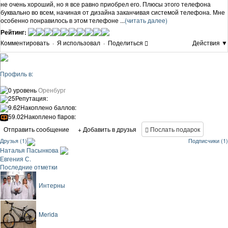
не очень хороший, но я все равно приобрел его. Плюсы этого телефона
буквально во всем, начиная от дизайна заканчивая системой телефона. Мне
особенно понравилось в этом телефоне ...
(читать далее)
Рейтинг:
Комментировать
·
Я использовал
·
Поделиться
Действия ▼
Профиль в:
0 уровень
Оренбург
25
Репутация:
9.62
Накоплено баллов:
59.02
Накоплено flapов:
Отправить сообщение
+ Добавить в друзья
Послать подарок
Друзья (1)
Подписчики (1)
Наталья Пасынкова
Евгения С.
Последние отметки
Интерны
Merida