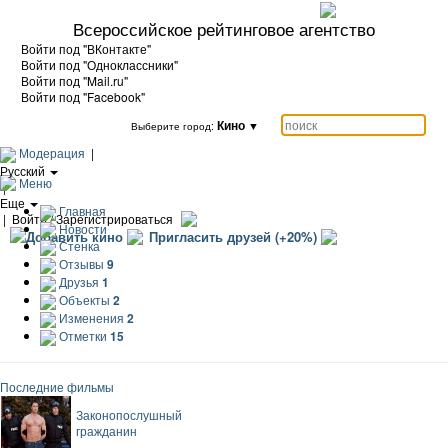
Всероссийское рейтинговое агентство
Войти под "ВКонтакте"
Войти под "Одноклассники"
Войти под "Mail.ru"
Войти под "Facebook"
Кино
▼
Выберите город:
Модерация
|
Русский
Меню
|
Еще
Главная
|
Войти / Зарегистрироваться
Новости
Добавить кино
Пригласить друзей (+20%)
Стенка
Отзывы
9
Друзья
1
Объекты
2
Изменения
2
Отметки
15
Последние фильмы
Законопослушный
гражданин