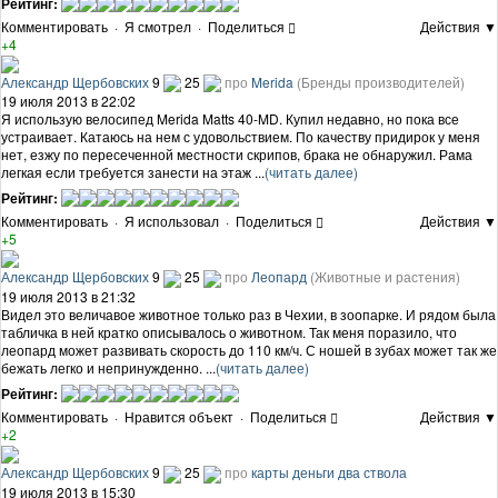
Рейтинг:
Комментировать
·
Я смотрел
·
Поделиться
Действия ▼
+4
Александр Щербовских
9
25
про
Merida
(Бренды производителей)
19 июля 2013 в 22:02
Я использую велосипед Merida Matts 40-MD. Купил недавно, но пока все
устраивает. Катаюсь на нем с удовольствием. По качеству придирок у меня
нет, езжу по пересеченной местности скрипов, брака не обнаружил. Рама
легкая если требуется занести на этаж ...
(читать далее)
Рейтинг:
Комментировать
·
Я использовал
·
Поделиться
Действия ▼
+5
Александр Щербовских
9
25
про
Леопард
(Животные и растения)
19 июля 2013 в 21:32
Видел это величавое животное только раз в Чехии, в зоопарке. И рядом была
табличка в ней кратко описывалось о животном. Так меня поразило, что
леопард может развивать скорость до 110 км/ч. С ношей в зубах может так же
бежать легко и непринужденно. ...
(читать далее)
Рейтинг:
Комментировать
·
Нравится объект
·
Поделиться
Действия ▼
+2
Александр Щербовских
9
25
про
карты деньги два ствола
19 июля 2013 в 15:30