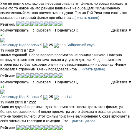
Уже не помню сколько раз пересматривал этот фильм, но всегда находил в
нем что то новое на что раньше внимание не обращал! Фильм конечно
великолепный! Можно посмеяться от души. Только Гай Ричи смог снять так
красиво гангстерский фильм про обычных ...
(читать далее)
Рейтинг:
Комментировать
·
Я смотрел
·
Поделиться
Действия ▼
+2
Александр Щербовских
9
25
про
Бойцовский клуб
19 июля 2013 в 12:34
Фильм хороший. После первого просмотра не понимал ничего. Наверно
потому что смотрел невнимательно и упускал детали. Когда посмотрел
второй раз то был сосредоточен и не отворачиваясь ни на секунду. Фильм
показался странным. Очень порадовала игра ...
(читать далее)
Рейтинг:
Комментировать
·
Я смотрел
·
Поделиться
Действия ▼
+1
Александр Щербовских
9
25
про
1+1
19 июля 2013 в 12:22
Один из друзей порекомендовал посмотреть посмотреть этот фильм, уж
больно его зацепило. И после просмотра этого фильма я остался доволен
что не пропустил его! Этот фильм поистине великолепен! Сюжет включает в
себя элементы трагедии и комедии. Это ...
(читать далее)
Рейтинг: