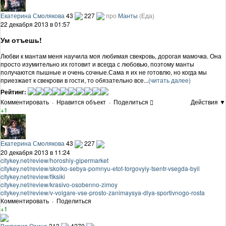
Екатерина Смолякова
43
227
про
Манты
(Еда)
22 декабря 2013 в 01:57
Ум отъешь!
Любви к мантам меня научила моя любимая свекровь, дорогая мамочка. Она
просто изумительно их готовит и всегда с любовью, поэтому манты
получаются пышные и очень сочные.Сама я их не готовлю, но когда мы
приезжает к свекрови в гости, то обязательно все...
(читать далее)
Рейтинг:
Комментировать
·
Нравится объект
·
Поделиться
Действия ▼
+1
Екатерина Смолякова
43
227
20 декабря 2013 в 11:24
citykey.net/review/horoshiy-gipermarket
citykey.net/review/skolko-sebya-pomnyu-etot-torgovyiy-tsentr-vsegda-byil
citykey.net/review/fiksiki
citykey.net/review/krasivo-osobenno-zimoy
citykey.net/review/v-volgare-vse-prosto-zanimaysya-dlya-sportivnogo-rosta
Комментировать
·
Поделиться
+1
Виктория Озина
313
4270