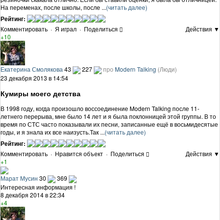
На переменах, после школы, после ...
(читать далее)
Рейтинг:
Комментировать
·
Я играл
·
Поделиться
Действия ▼
+10
Екатерина Смолякова
43
227
про
Modern Talking
(Люди)
23 декабря 2013 в 14:54
Кумиры моего детства
В 1998 году, когда произошло воссоединение Modern Talking после 11-
летнего перерыва, мне было 14 лет и я была поклонницей этой группы. В то
время по СТС часто показывали их песни, записанные ещё в восьмидесятые
годы, и я знала их все наизусть.Так ...
(читать далее)
Рейтинг:
Комментировать
·
Нравится объект
·
Поделиться
Действия ▼
+1
Марат Мусин
30
369
Интересная информация !
8 декабря 2014 в 22:34
+4