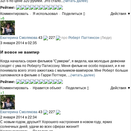
32Гб по цене 320 рублей. Это стало...
(читать далее)
Рейтинг:
Комментировать
·
Я использовал
·
Поделиться
Действия ▼
+6
Екатерина Смолякова
43
227
про
Роберт Паттинсон
(Люди)
3 января 2014 в 02:35
И вовсе не вампир
Когда началась серия фильмов "Сумерки", я видела, как молодые девчонки
сходят с ума по Роберту Патиссону. Меня фильм не особо поразил, и я не
понимала всего этого ажиотажа с мальчиком-вампиром. Мне Роберт больше
запомнился в фильме о Гарри Поттере, ...
(читать далее)
Рейтинг:
Комментировать
·
Нравится объект
·
Поделиться
Действия ▼
+1
Екатерина Смолякова
43
227
2 января 2014 в 22:34
С новым годом, друзья!!! Хорошего настроения в новом году, ярких
солнечных дней, удачи во всех сферах жизни!!!
Комментировать
·
Поделиться