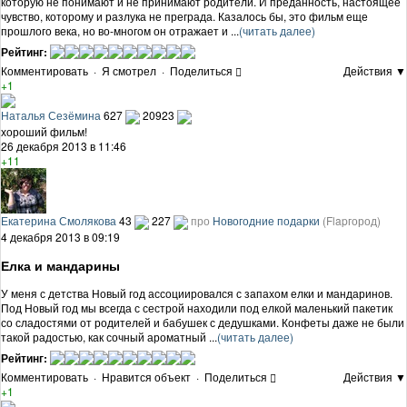
которую не понимают и не принимают родители. И преданность, настоящее
чувство, которому и разлука не преграда. Казалось бы, это фильм еще
прошлого века, но во-многом он отражает и ...
(читать далее)
Рейтинг:
Комментировать
·
Я смотрел
·
Поделиться
Действия ▼
+1
Наталья Сезёмина
627
20923
хороший фильм!
26 декабря 2013 в 11:46
+11
Екатерина Смолякова
43
227
про
Новогодние подарки
(Flapгород)
4 декабря 2013 в 09:19
Елка и мандарины
У меня с детства Новый год ассоциировался с запахом елки и мандаринов.
Под Новый год мы всегда с сестрой находили под елкой маленький пакетик
со сладостями от родителей и бабушек с дедушками. Конфеты даже не были
такой радостью, как сочный ароматный ...
(читать далее)
Рейтинг:
Комментировать
·
Нравится объект
·
Поделиться
Действия ▼
+1