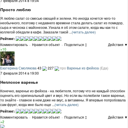
7 февраля 2014 в 19:04
Просто люблю
Я люблю салат со смесью овощей и зелени. Но иногда хочется чего-то
необычного, поэтому с недавнего времени стала делать салат из помидор,
сыра и чеснока с майонезом. Узнала я об этом салате, когда мы как-то с
коллегой обедали в кафе. Заказали такой ...
(читать далее)
Рейтинг:
Комментировать
·
Нравится объект
·
Поделиться
Действия ▼
+10
Екатерина Смолякова
43
227
про
Варенье из фейхоа
(Еда)
7 февраля 2014 в 19:00
Неплохое варенье
Конечно, варенье из фейхоа - на любителя, потому что не каждый способен
оценить его оригинальный цвет и вкус. Но если вы полюбили такое варенье,
то знайте - главное в нем даже не вкус, а витамины. Я впервые попробовала
сам фрукт, когда мне было еще ...
(читать далее)
Рейтинг:
Комментировать
·
Нравится объект
·
Поделиться
Действия ▼
+2