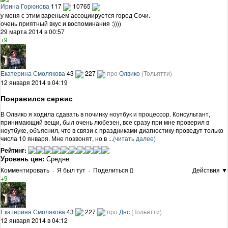
Ирина Горюнова
117
10765
у меня с этим вареньем ассоциируется город Сочи.
очень приятный вкус и воспоминания :))))
29 марта 2014 в 00:57
+9
Екатерина Смолякова
43
227
про
Олвико
(Тольятти)
12 января 2014 в 04:19
Понравился сервис
В Олвико я ходила сдавать в починку ноутбук и процессор. Консультант,
принимающий вещи, был очень любезен, все сразу при мне проверил в
ноутбуке, объяснил, что в связи с праздниками диагностику проведут только
числа 10 января. Мне позвонят, но в ...
(читать далее)
Рейтинг:
Уровень цен:
Средне
Комментировать
·
Я был тут
·
Поделиться
Действия ▼
+9
Екатерина Смолякова
43
227
про
Днс
(Тольятти)
12 января 2014 в 04:12