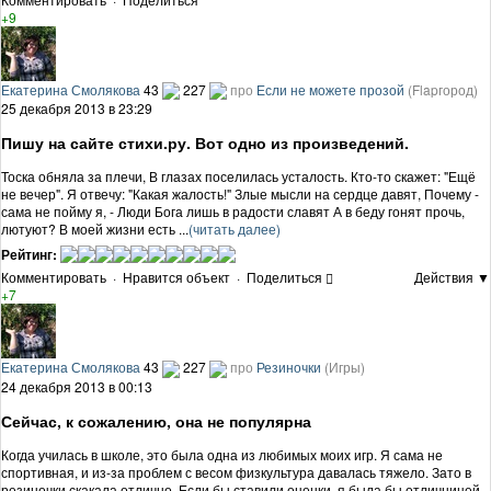
+9
Екатерина Смолякова
43
227
про
Если не можете прозой
(Flapгород)
25 декабря 2013 в 23:29
Пишу на сайте стихи.ру. Вот одно из произведений.
Тоска обняла за плечи, В глазах поселилась усталость. Кто-то скажет: "Ещё
не вечер". Я отвечу: "Какая жалость!" Злые мысли на сердце давят, Почему -
сама не пойму я, - Люди Бога лишь в радости славят А в беду гонят прочь,
лютуют? В моей жизни есть ...
(читать далее)
Рейтинг:
Комментировать
·
Нравится объект
·
Поделиться
Действия ▼
+7
Екатерина Смолякова
43
227
про
Резиночки
(Игры)
24 декабря 2013 в 00:13
Сейчас, к сожалению, она не популярна
Когда училась в школе, это была одна из любимых моих игр. Я сама не
спортивная, и из-за проблем с весом физкультура давалась тяжело. Зато в
резиночки скакала отлично. Если бы ставили оценки, я была бы отличницей.