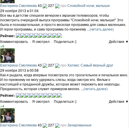
Екатерина Смолякова
43
227
про
Спокойной ночи, малыши
29 ноября 2013 в 01:04
Все мы в детстве спешили вечером к экранам телевизоров, чтобы
посмотреть очередной выпуск программы "Спокойной ночи, малыши!" Это
была и познавательная, и просто веселая программа для самых маленьких.
И герои программы, и сама программа по-прежнему ...
(читать далее)
Рейтинг:
Комментировать
·
Я смотрел
·
Поделиться
Действия ▼
+6
Екатерина Смолякова
43
227
про
Хатико: Самый верный друг
29 ноября 2013 в 00:58
Как я рыдала, когда впервые посмотрела это трогательное и печальное кино.
И по-прежнему не могу удержать слезы, когда смотрю его. Фильм о
настоящей и преданной дружбы, которая может пережить все невзгоды.
Преданность, которая служит примером многих. ...
(читать далее)
Рейтинг:
Комментировать
·
Я смотрел
·
Поделиться
Действия ▼
+4
Екатерина Смолякова
43
227
про
Зачарованные