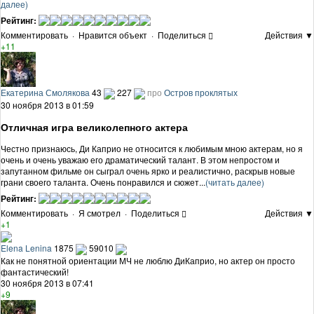
далее)
Рейтинг:
Комментировать
·
Нравится объект
·
Поделиться
Действия ▼
+11
Екатерина Смолякова
43
227
про
Остров проклятых
30 ноября 2013 в 01:59
Отличная игра великолепного актера
Честно признаюсь, Ди Каприо не относится к любимым мною актерам, но я
очень и очень уважаю его драматический талант. В этом непростом и
запутанном фильме он сыграл очень ярко и реалистично, раскрыв новые
грани своего таланта. Очень понравился и сюжет...
(читать далее)
Рейтинг:
Комментировать
·
Я смотрел
·
Поделиться
Действия ▼
+1
Elena Lenina
1875
59010
Как не понятной ориентации МЧ не люблю ДиКаприо, но актер он просто
фантастический!
30 ноября 2013 в 07:41
+9