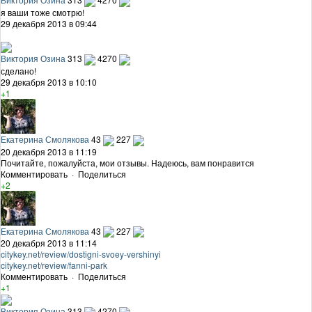
я ваши тоже смотрю!
29 декабря 2013 в 09:44
Виктория Озина
313
4270
сделано!
29 декабря 2013 в 10:10
+1
Екатерина Смолякова
43
227
20 декабря 2013 в 11:19
Почитайте, пожалуйста, мои отзывы. Надеюсь, вам понравится
Комментировать
·
Поделиться
+2
Екатерина Смолякова
43
227
20 декабря 2013 в 11:14
citykey.net/review/dostigni-svoey-vershinyi
citykey.net/review/fanni-park
Комментировать
·
Поделиться
+1
Виктория Озина
313
4270