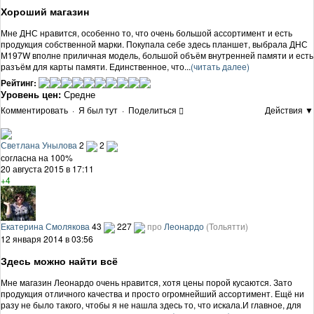
Хороший магазин
Мне ДНС нравится, особенно то, что очень большой ассортимент и есть
продукция собственной марки. Покупала себе здесь планшет, выбрала ДНС
М197W вполне приличная модель, большой объём внутренней памяти и есть
разъём для карты памяти. Единственное, что...
(читать далее)
Рейтинг:
Уровень цен:
Средне
Комментировать
·
Я был тут
·
Поделиться
Действия ▼
Светлана Унылова
2
2
согласна на 100%
20 августа 2015 в 17:11
+4
Екатерина Смолякова
43
227
про
Леонардо
(Тольятти)
12 января 2014 в 03:56
Здесь можно найти всё
Мне магазин Леонардо очень нравится, хотя цены порой кусаются. Зато
продукция отличного качества и просто огромнейший ассортимент. Ещё ни
разу не было такого, чтобы я не нашла здесь то, что искала.И главное, для