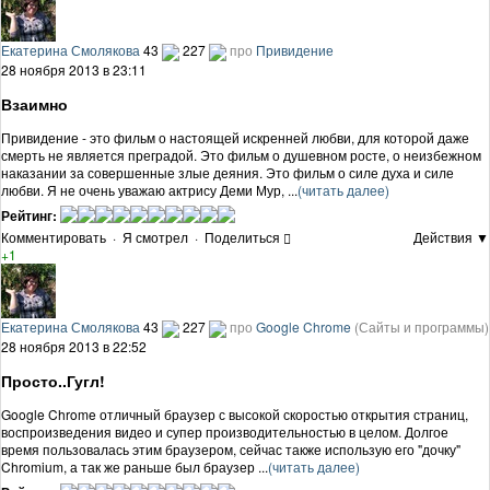
Екатерина Смолякова
43
227
про
Привидение
28 ноября 2013 в 23:11
Взаимно
Привидение - это фильм о настоящей искренней любви, для которой даже
смерть не является преградой. Это фильм о душевном росте, о неизбежном
наказании за совершенные злые деяния. Это фильм о силе духа и силе
любви. Я не очень уважаю актрису Деми Мур, ...
(читать далее)
Рейтинг:
Комментировать
·
Я смотрел
·
Поделиться
Действия ▼
+1
Екатерина Смолякова
43
227
про
Google Chrome
(Сайты и программы)
28 ноября 2013 в 22:52
Просто..Гугл!
Google Chrome отличный браузер с высокой скоростью открытия страниц,
воспроизведения видео и супер производительностью в целом. Долгое
время пользовалась этим браузером, сейчас также использую его "дочку"
Chromium, а так же раньше был браузер ...
(читать далее)