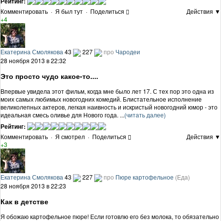
Рейтинг:
Комментировать
·
Я был тут
·
Поделиться
Действия ▼
+4
Екатерина Смолякова
43
227
про
Чародеи
28 ноября 2013 в 22:32
Это просто чудо какое-то....
Впервые увидела этот фильм, когда мне было лет 17. С тех пор это одна из
моих самых любимых новогодних комедий. Блистательное исполнение
великолепных актеров, легкая наивность и искристый новогодний юмор - это
идеальная смесь оливье для Нового года. ...
(читать далее)
Рейтинг:
Комментировать
·
Я смотрел
·
Поделиться
Действия ▼
+3
Екатерина Смолякова
43
227
про
Пюре картофельное
(Еда)
28 ноября 2013 в 22:23
Как в детстве
Я обожаю картофельное пюре! Если готовлю его без молока, то обязательно