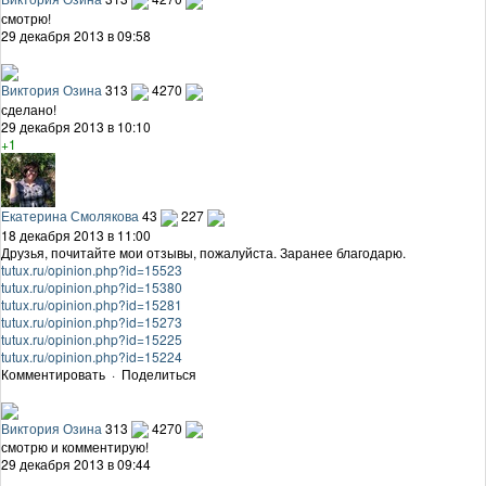
смотрю!
29 декабря 2013 в 09:58
Виктория Озина
313
4270
сделано!
29 декабря 2013 в 10:10
+1
Екатерина Смолякова
43
227
18 декабря 2013 в 11:00
Друзья, почитайте мои отзывы, пожалуйста. Заранее благодарю.
tutux.ru/opinion.php?id=15523
tutux.ru/opinion.php?id=15380
tutux.ru/opinion.php?id=15281
tutux.ru/opinion.php?id=15273
tutux.ru/opinion.php?id=15225
tutux.ru/opinion.php?id=15224
Комментировать
·
Поделиться
Виктория Озина
313
4270
смотрю и комментирую!
29 декабря 2013 в 09:44