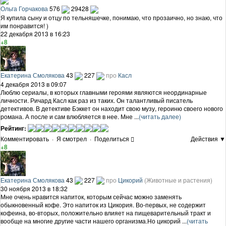
Ольга Горчакова
576
29428
Я купила сыну и отцу по тельняшечке, понимаю, что прозаично, но знаю, что
им понравится! )
22 декабря 2013 в 16:23
+8
Екатерина Смолякова
43
227
про
Касл
4 декабря 2013 в 09:07
Люблю сериалы, в которых главными героями являются неординарные
личности. Ричард Касл как раз из таких. Он талантливый писатель
детективов. В детективе Бэккет он находит свою музу, героиню своего нового
романа. А после и сам влюбляется в нее. Мне ...
(читать далее)
Рейтинг:
Комментировать
·
Я смотрел
·
Поделиться
Действия ▼
+8
Екатерина Смолякова
43
227
про
Цикорий
(Животные и растения)
30 ноября 2013 в 18:32
Мне очень нравится напиток, которым сейчас можно заменять
обыкновенный кофе. Это напиток из Цикория. Во-первых, не содержит
кофеина, во-вторых, положительно влияет на пищеварительный тракт и
вообще на многие другие части нашего организма.Но цикорий ...
(читать