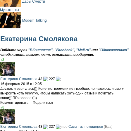
Дары Смерти
Музыканты
Modern Talking
Екатерина Смолякова
Войдите через
"ВКонтакте"
,
"Facebook"
,
"Mail.ru"
или
"Одноклассники"
чтобы иметь возможность оставлять сообщения.
+2
Екатерина Смолякова
43
227
16 февраля 2015 в 12:05
Друзья, я вернулась))) Конечно, времени нет вообще, но надеюсь, я смогу
выкроить хоть минутку, чтобы написать хоть один отзыв и почитать
ваши)))ПРивееееет)))
Комментировать
·
Поделиться
+8
Екатерина Смолякова
43
227
про
Салат из помидоров
(Еда)