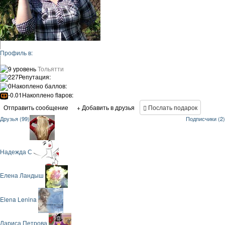
Профиль в:
9 уровень
Тольятти
227
Репутация:
0
Накоплено баллов:
-0.01
Накоплено flapов:
Отправить сообщение
+ Добавить в друзья
Послать подарок
Друзья (99)
Подписчики (2)
Надежда С
Елена Ландыш
Elena Lenina
Лариса Петрова