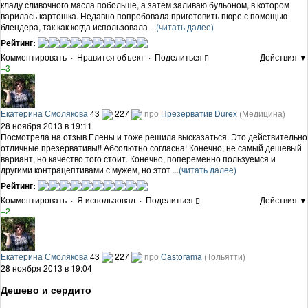
кладу сливочного масла побольше, а затем заливаю бульоном, в котором
варилась картошка. Недавно попробовала приготовить пюре с помощью
блендера, так как когда использовала ...
(читать далее)
Рейтинг:
Комментировать
·
Нравится объект
·
Поделиться
Действия ▼
+3
Екатерина Смолякова
43
227
про
Презерватив Durex
(Медицина)
28 ноября 2013 в 19:11
Посмотрела на отзыв Елены и тоже решила высказаться. Это действительно
отличные презервативы!! Абсолютно согласна! Конечно, не самый дешевый
вариант, но качество того стоит. Конечно, попеременно пользуемся и
другими контрацептивами с мужем, но этот ...
(читать далее)
Рейтинг:
Комментировать
·
Я использовал
·
Поделиться
Действия ▼
+2
Екатерина Смолякова
43
227
про
Castorama
(Тольятти)
28 ноября 2013 в 19:04
Дешево и сердито