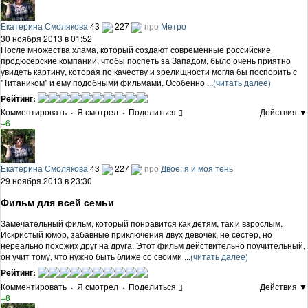
Екатерина Смолякова
43
227
про
Метро
30 ноября 2013 в 01:52
После множества хлама, который создают современные российские
продюсерские компании, чтобы поспеть за Западом, было очень приятно
увидеть картину, которая по качеству и зрелищности могла бы поспорить с
"Титаником" и ему подобными фильмами. Особенно ...
(читать далее)
Рейтинг:
Комментировать
·
Я смотрел
·
Поделиться
Действия ▼
+6
Екатерина Смолякова
43
227
про
Двое: я и моя тень
29 ноября 2013 в 23:30
Фильм для всей семьи
Замечательный фильм, который понравится как детям, так и взрослым.
Искристый юмор, забавные приключения двух девочек, не сестер, но
нереально похожих друг на друга. Этот фильм действительно поучительный,
он учит тому, что нужно быть ближе со своими ...
(читать далее)
Рейтинг:
Комментировать
·
Я смотрел
·
Поделиться
Действия ▼
+8