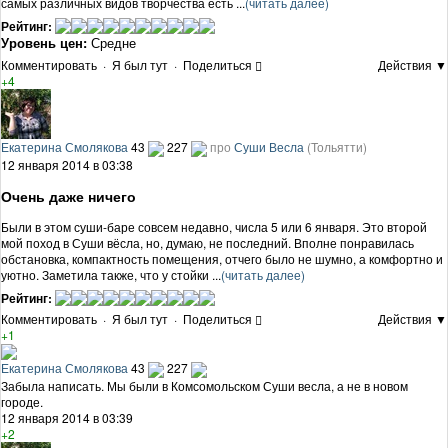
самых различных видов творчества есть ...
(читать далее)
Рейтинг:
Уровень цен:
Средне
Комментировать
·
Я был тут
·
Поделиться
Действия ▼
+4
Екатерина Смолякова
43
227
про
Суши Весла
(Тольятти)
12 января 2014 в 03:38
Очень даже ничего
Были в этом суши-баре совсем недавно, числа 5 или 6 января. Это второй
мой поход в Суши вёсла, но, думаю, не последний. Вполне понравилась
обстановка, компактность помещения, отчего было не шумно, а комфортно и
уютно. Заметила также, что у стойки ...
(читать далее)
Рейтинг:
Комментировать
·
Я был тут
·
Поделиться
Действия ▼
+1
Екатерина Смолякова
43
227
Забыла написать. Мы были в Комсомольском Суши весла, а не в новом
городе.
12 января 2014 в 03:39
+2