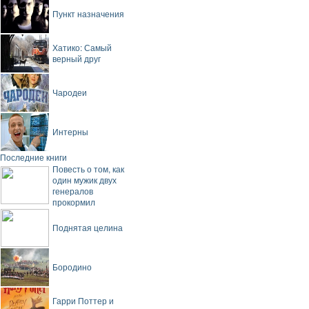
Пункт назначения
Хатико: Самый
верный друг
Чародеи
Интерны
Последние книги
Повесть о том, как
один мужик двух
генералов
прокормил
Поднятая целина
Бородино
Гарри Поттер и