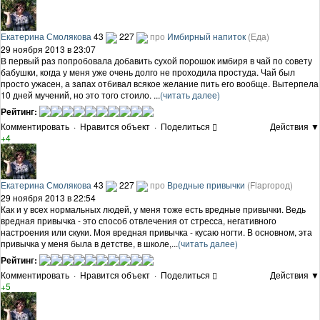
Екатерина Смолякова
43
227
про
Имбирный напиток
(Еда)
29 ноября 2013 в 23:07
В первый раз попробовала добавить сухой порошок имбиря в чай по совету
бабушки, когда у меня уже очень долго не проходила простуда. Чай был
просто ужасен, а запах отбивал всякое желание пить его вообще. Вытерпела
10 дней мучений, но это того стоило. ...
(читать далее)
Рейтинг:
Комментировать
·
Нравится объект
·
Поделиться
Действия ▼
+4
Екатерина Смолякова
43
227
про
Вредные привычки
(Flapгород)
29 ноября 2013 в 22:54
Как и у всех нормальных людей, у меня тоже есть вредные привычки. Ведь
вредная привычка - это способ отвлечения от стресса, негативного
настроения или скуки. Моя вредная привычка - кусаю ногти. В основном, эта
привычка у меня была в детстве, в школе,...
(читать далее)
Рейтинг:
Комментировать
·
Нравится объект
·
Поделиться
Действия ▼
+5