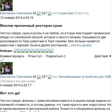
Екатерина Смолякова
43
227
про
Суши-Бум
(Тольятти)
12 января 2014 в 03:19
Вполне приличный ресторан суши
Честно говоря, суши и роллы я не люблю, но в Суши-бум подают прекрасное
блюдо со стеклянной лапшой, которое я просто обожаю. Называются две
разновидности Тори широтаки и Тори терияки. Мне больше нравится
широтаки с курицей. Была в других ресторанах ...
(читать далее)
Рейтинг:
Комментировать
·
Я был тут
·
Поделиться
Действия ▼
+7
Екатерина Смолякова
43
227
про
Запоминающее устройство для USB
(Техника и все для дома)
4 января 2014 в 22:17
Вот это да!
Честно говоря, флешку с таким объёмом памяти я в нашем городе видела по
огромной стоимости, а потому думала, что такая красота мне недоступна. Но
в одном магазине в Центральном районе Тольятти я обнаружила флешку на