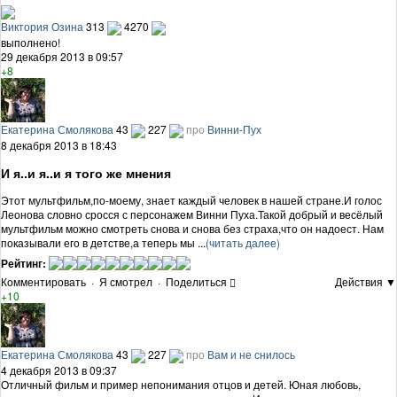
Виктория Озина
313
4270
выполнено!
29 декабря 2013 в 09:57
+8
Екатерина Смолякова
43
227
про
Винни-Пух
8 декабря 2013 в 18:43
И я..и я..и я того же мнения
Этот мультфильм,по-моему, знает каждый человек в нашей стране.И голос
Леонова словно сросся с персонажем Винни Пуха.Такой добрый и весёлый
мультфильм можно смотреть снова и снова без страха,что он надоест. Нам
показывали его в детстве,а теперь мы ...
(читать далее)
Рейтинг:
Комментировать
·
Я смотрел
·
Поделиться
Действия ▼
+10
Екатерина Смолякова
43
227
про
Вам и не снилось
4 декабря 2013 в 09:37
Отличный фильм и пример непонимания отцов и детей. Юная любовь,