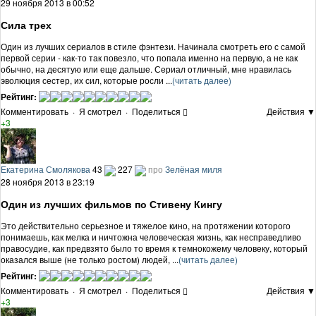
29 ноября 2013 в 00:52
Сила трех
Один из лучших сериалов в стиле фэнтези. Начинала смотреть его с самой
первой серии - как-то так повезло, что попала именно на первую, а не как
обычно, на десятую или еще дальше. Сериал отличный, мне нравилась
эволюция сестер, их сил, которые росли ...
(читать далее)
Рейтинг:
Комментировать
·
Я смотрел
·
Поделиться
Действия ▼
+3
Екатерина Смолякова
43
227
про
Зелёная миля
28 ноября 2013 в 23:19
Один из лучших фильмов по Стивену Кингу
Это действительно серьезное и тяжелое кино, на протяжении которого
понимаешь, как мелка и ничтожна человеческая жизнь, как несправедливо
правосудие, как предвзято было то время к темнокожему человеку, который
оказался выше (не только ростом) людей, ...
(читать далее)
Рейтинг:
Комментировать
·
Я смотрел
·
Поделиться
Действия ▼
+3