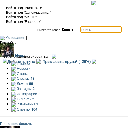
Войти под "ВКонтакте"
Войти под "Одноклассники"
Войти под "Mail.ru"
Войти под "Facebook"
Кино
▼
Выберите город:
Модерация
|
Русский
|
Еще
Меню
|
Войти / Зарегистрироваться
Добавить кино
Пригласить друзей (+20%)
Главная
Новости
Стенка
Отзывы
43
Друзья
99
Закладки
2
Фотографии
7
Объекты
2
Изменения
2
Отметки
104
Последние фильмы