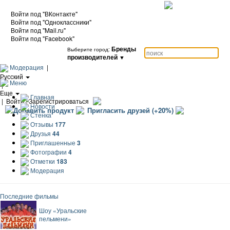
Войти под "ВКонтакте"
Войти под "Одноклассники"
Войти под "Mail.ru"
Войти под "Facebook"
Бренды
Выберите город:
производителей
▼
Модерация
|
Русский
Меню
|
Еще
Главная
|
Войти / Зарегистрироваться
Новости
Добавить продукт
Пригласить друзей (+20%)
Стенка
Отзывы
177
Друзья
44
Приглашенные
3
Фотографии
4
Отметки
183
Модерация
Последние фильмы
Шоу «Уральские
пельмени»