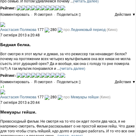
про семью. И потом удивляемся почему ...
(читать далее)
Рейтинг:
Комментировать
·
Я смотрел
·
Поделиться
Действия ▼
Анастасия Полякова
177
280
про
Ледниковый период
(Кино)
7 октября 2013 в 20:48
Бедная белка.
Вот смотрю я этот мульт и думаю, за что режиссер так ненавидит белок?
почему на протяжении всех четырез мультфильмов она все никак не могла
съесть этот дурацкий орех? Да и вообще, как она с голоду то рне померла
то?) А так мультик понравился и ...
(читать далее)
Рейтинг:
Комментировать
·
Я смотрел
·
Поделиться
Действия ▼
+1
Анастасия Полякова
177
280
про
Мемуары гейши
(Кино)
7 октября 2013 в 20:44
Мемуары гейши.
Превосходный фильм. Не смотря на то что он идет почти два часа, я не
напряжно смотреть. Фильм рассказывает о не простой жизни гейш. Что даже
для того чтобы стать гейшей, ндо долго и усердно работать. И то что все они
девственницы и продают свою ...
(читать далее)