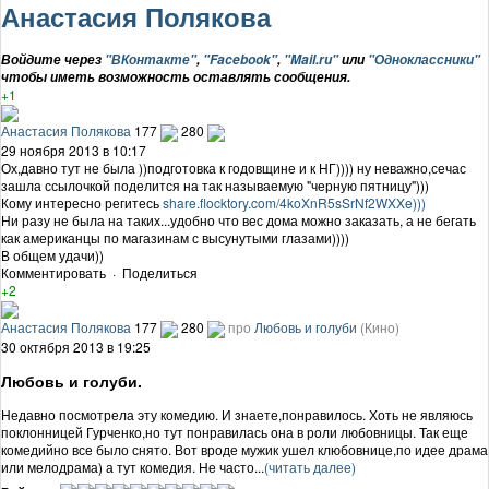
Анастасия Полякова
Войдите через
"ВКонтакте"
,
"Facebook"
,
"Mail.ru"
или
"Одноклассники"
чтобы иметь возможность оставлять сообщения.
+1
Анастасия Полякова
177
280
29 ноября 2013 в 10:17
Ох,давно тут не была ))подготовка к годовщине и к НГ)))) ну неважно,сечас
зашла ссылочкой поделится на так называемую "черную пятницу")))
Кому интересно регитесь
share.flocktory.com/4koXnR5sSrNf2WXXe)))
Ни разу не была на таких...удобно что вес дома можно заказать, а не бегать
как американцы по магазинам с высунутыми глазами))))
В общем удачи))
Комментировать
·
Поделиться
+2
Анастасия Полякова
177
280
про
Любовь и голуби
(Кино)
30 октября 2013 в 19:25
Любовь и голуби.
Недавно посмотрела эту комедию. И знаете,понравилось. Хоть не являюсь
поклонницей Гурченко,но тут понравилась она в роли любовницы. Так еще
комедийно все было снято. Вот вроде мужик ушел клюбовнице,по идее драма
или мелодрама) а тут комедия. Не часто...
(читать далее)