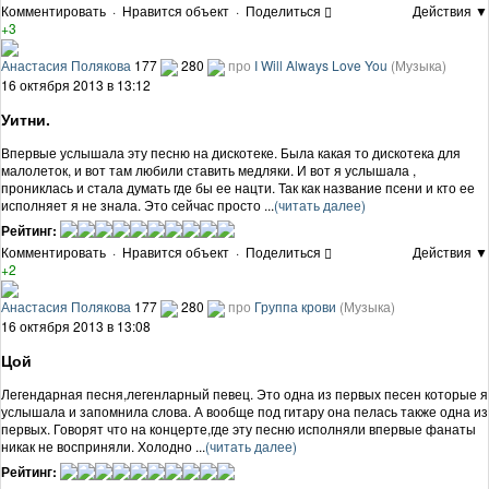
Комментировать
·
Нравится объект
·
Поделиться
Действия ▼
+3
Анастасия Полякова
177
280
про
I Will Always Love You
(Музыка)
16 октября 2013 в 13:12
Уитни.
Впервые услышала эту песню на дискотеке. Была какая то дискотека для
малолеток, и вот там любили ставить медляки. И вот я услышала ,
прониклась и стала думать где бы ее нацти. Так как название псени и кто ее
исполняет я не знала. Это сейчас просто ...
(читать далее)
Рейтинг:
Комментировать
·
Нравится объект
·
Поделиться
Действия ▼
+2
Анастасия Полякова
177
280
про
Группа крови
(Музыка)
16 октября 2013 в 13:08
Цой
Легендарная песня,легенларный певец. Это одна из первых песен которые я
услышала и запомнила слова. А вообще под гитару она пелась также одна из
первых. Говорят что на концерте,где эту песню исполняли впервые фанаты
никак не восприняли. Холодно ...
(читать далее)
Рейтинг: