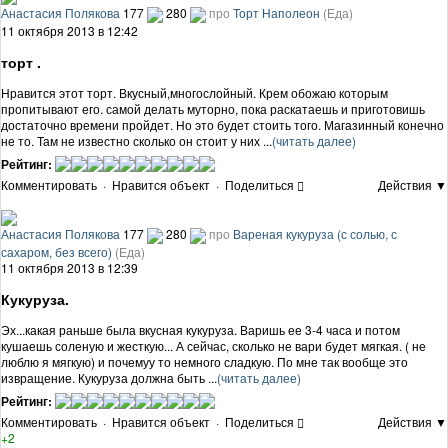
Анастасия Полякова
177
280
про
Торт Наполеон
(Еда)
11 октября 2013 в 12:42
торт .
Нравится этот торт. Вкусный,многослойный. Крем обожаю которым
пропитывают его. самой делать муторно, пока раскатаешь и приготовишь
достаточно времени пройдет. Но это будет стоить того. Магазинный конечно
не то. Там не известно сколько он стоит у них ...
(читать далее)
Рейтинг:
Комментировать
·
Нравится объект
·
Поделиться
Действия ▼
Анастасия Полякова
177
280
про
Вареная кукуруза (с солью, с
сахаром, без всего)
(Еда)
11 октября 2013 в 12:39
Кукуруза.
Эх...какая раньше была вкусная кукуруза. Варишь ее 3-4 часа и потом
кушаешь соленую и жесткую... А сейчас, сколько не вари будет мягкая. ( не
люблю я мягкую) и почемуу то немного сладкую. По мне так вообще это
извращение. Кукуруза должна быть ...
(читать далее)
Рейтинг:
Комментировать
·
Нравится объект
·
Поделиться
Действия ▼
+2