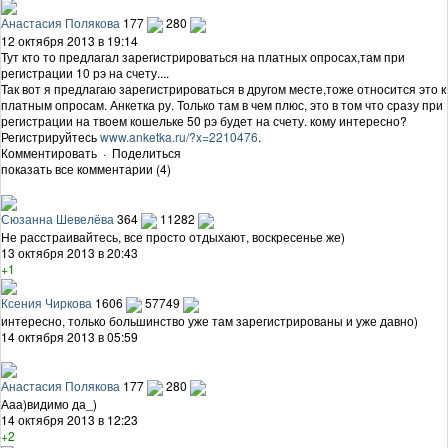
Анастасия Полякова
177
280
12 октября 2013 в 19:14
Тут кто то предлагал зарегистрироваться на платных опросах,там при
регистрации 10 рэ на счету....
Так вот я предлагаю зарегистрироваться в другом месте,тоже относится это к
платным опросам. Анкетка ру. Только там в чем плюс, это в том что сразу при
регистрации на твоем кошельке 50 рэ будет на счету. кому интересно?
Регистрируйтесь
www.anketka.ru/?x=2210476
.
Комментировать
·
Поделиться
показать все комментарии (4)
Сюзанна Шевелёва
364
11282
Не расстраивайтесь, все просто отдыхают, воскресенье же)
13 октября 2013 в 20:43
+1
Ксения Чиркова
1606
57749
интересно, только большинство уже там зарегистрированы и уже давно)
14 октября 2013 в 05:59
Анастасия Полякова
177
280
Ааа)видимо да_)
14 октября 2013 в 12:23
+2