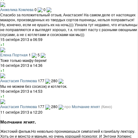
Анжелика Комлева
0
0
Спасибо за положительный отзыв, Анастасия! На самом деле от настоящих
макарон, произведенных из твердых сортов пшеницы, нельзя поправиться!
Ну, конечно, если не кушать их на ночь)))) Узнала тут недавно, что итальянцы
не поправляются и выглядят хорошо, т.к. готовят пасту с разными овощными
соусами, а не с котлетами и сосисками как мы)))
15 октября 2013 в 06:59
+1
Елена Портная
1
5
Тоже только макфу берем!
16 октября 2013 в 14:36
+1
Анастасия Полякова
177
280
Мы не можем без сосисок) и котлеток.
16 октября 2013 в 14:53
+1
Анастасия Полякова
177
280
про
Молчание ягнят
(Кино)
11 октября 2013 в 12:20
Молчание ягнят.
Жестокий фильм.Но невольно проникаешься симпатией к ганибалу лектору.
Хоть он и монстр и маньяк, но очень хороший психолог. И Энтони Хопкинс