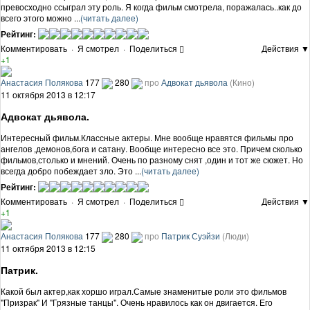
превосходно ссыграл эту роль. Я когда фильм смотрела, поражалась..как до
всего этого можно ...
(читать далее)
Рейтинг:
Комментировать
·
Я смотрел
·
Поделиться
Действия ▼
+1
Анастасия Полякова
177
280
про
Адвокат дьявола
(Кино)
11 октября 2013 в 12:17
Адвокат дьявола.
Интересный фильм.Классные актеры. Мне вообще нравятся фильмы про
ангелов ,демонов,бога и сатану. Вообще интересно все это. Причем сколько
фильмов,столько и мнений. Очень по разному снят ,один и тот же сюжет. Но
всегда добро побеждает зло. Это ...
(читать далее)
Рейтинг:
Комментировать
·
Я смотрел
·
Поделиться
Действия ▼
+1
Анастасия Полякова
177
280
про
Патрик Суэйзи
(Люди)
11 октября 2013 в 12:15
Патрик.
Какой был актер,как хоршо играл.Самые знаменитые роли это фильмов
"Призрак" И "Грязные танцы". Очень нравилось как он двигается. Его