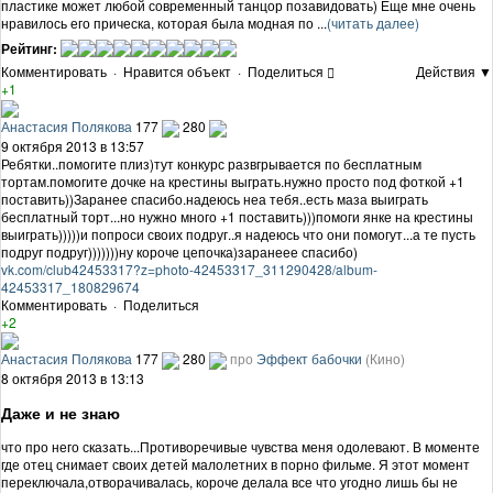
пластике может любой современный танцор позавидовать) Еще мне очень
нравилось его прическа, которая была модная по ...
(читать далее)
Рейтинг:
Комментировать
·
Нравится объект
·
Поделиться
Действия ▼
+1
Анастасия Полякова
177
280
9 октября 2013 в 13:57
Ребятки..помогите плиз)тут конкурс развгрывается по бесплатным
тортам.помогите дочке на крестины выграть.нужно просто под фоткой +1
поставить))Заранее спасибо.надеюсь неа тебя..есть маза выиграть
бесплатный торт...но нужно много +1 поставить)))помоги янке на крестины
выиграть)))))и попроси своих подруг..я надеюсь что они помогут...а те пусть
подруг подруг)))))))ну короче цепочка)заранеее спасибо)
vk.com/club42453317?z=photo-42453317_311290428/album-
42453317_180829674
Комментировать
·
Поделиться
+2
Анастасия Полякова
177
280
про
Эффект бабочки
(Кино)
8 октября 2013 в 13:13
Даже и не знаю
что про него сказать...Противоречивые чувства меня одолевают. В моменте
где отец снимает своих детей малолетних в порно фильме. Я этот момент
переключала,отворачивалась, короче делала все что угодно лишь бы не