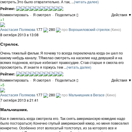
смотреть.Это было отвратительно. А так, ...
(читать далее)
Рейтинг:
Комментировать
·
Я смотрел
·
Поделиться
Действия ▼
+1
Анастасия Полякова
177
280
про
Ворошиловский стрелок
(Кино)
8 октября 2013 в 13:08
Стрелок.
Очень тяжелый фильм. Я почему то всегда переключала когда он шел по
какому нибудь каналу. ТЯжелао смотреть на насилие над девушкой и на
всяких подонков, котрые избегают правосудие. Став старше я смогла его
просмотреть. И знаете я горжусь тем ...
(читать далее)
Рейтинг:
Комментировать
·
Я смотрел
·
Поделиться
Действия ▼
+5
Анастасия Полякова
177
280
про
Мальчишник в Вегасе
(Кино)
7 октября 2013 в 21:41
Мальчишник.
Как я смеялась когда смотрела его. Так снять американскую комедию надо
было постораться) Конечно глупый американский юмор, но меня повеселил
конкретно. Особенно этот волосатый толстопуз, из за которого все и