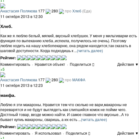
+1
Анастасия Полякова
177
280
про
Хлеб
(Еда)
11 октября 2013 в 12:30
Хлеб.
Как же я люблю белый, мягкий, вкусный хлебушек. У меня у мильтиварки есть
функция по выпеканию хлеба..испекла, получилось не очень). Поэтому
люблю ходить на нашу хлебопекарню, она рядом находится,так сказать в
шаговой доступности. Когда подходишь к ...
(читать далее)
Рейтинг:
Комментировать
·
Нравится объект
·
Поделиться
Действия ▼
+5
Анастасия Полякова
177
280
про
МАКФА
11 октября 2013 в 12:23
макфа.
Люблю я эти макароны. Нравится тем что сколько не вари,макароны не
переварятся и не будут выглядеть как слипшийся комок не пойми чего.
Достпный товар, везде можно найти. И самое главное что вкусные...А то
бывает купиь макароны, сваришь, а их есть ...
(читать далее)
Рейтинг:
Комментировать
·
Я использовал
·
Поделиться
Действия ▼
+1