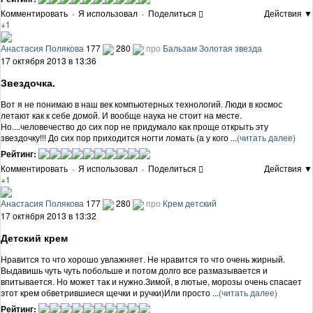
Комментировать
·
Я использовал
·
Поделиться
Действия ▼
+1
Анастасия Полякова
177
280
про
Бальзам Золотая звезда
17 октября 2013 в 13:36
Звездочка.
Вот я не понимаю в наш век компьютерных технологий. Люди в космос
летают как к себе домой. И вообще наука не стоит на месте.
Но....человечество до сих пор не придумало как проще открыть эту
звездочку!!! До сих пор приходится ногти ломать (а у кого ...
(читать далее)
Рейтинг:
Комментировать
·
Я использовал
·
Поделиться
Действия ▼
+1
Анастасия Полякова
177
280
про
Крем детский
17 октября 2013 в 13:32
Детский крем
Нравится то что хорошо увлажняет. Не нравится то что очень жирный.
Выдавишь чуть чуть побольше и потом долго все размазывается и
впитывается. Но может так и нужно.Зимой, в лютые, морозы очень спасает
этот крем обветрившиеся щечки и ручки)Или просто ...
(читать далее)
Рейтинг: