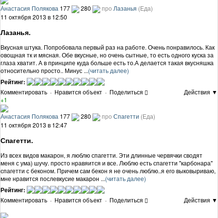
Анастасия Полякова
177
280
про
Лазанья
(Еда)
11 октября 2013 в 12:50
Лазанья.
Вкусная штука. Попробовала первый раз на работе. Очень понравилось. Как
овощная тк и мясная. Обе вкусные, но очень сытные, то есть одного куска за
глаза хватит. А в принципе куда больше есть то.А делается такая вкусняшка
относительно просто.. Минус ...
(читать далее)
Рейтинг:
Комментировать
·
Нравится объект
·
Поделиться
Действия ▼
+1
Анастасия Полякова
177
280
про
Спагетти
(Еда)
11 октября 2013 в 12:47
Спагетти.
Из всех видов макарон, я люблю спагетти. Эти длинные червячки сводят
меня с ума) шучу. просто нравяится и все. Люблю есть спагетти "карбонара"
спагетти с беконом. Причем сам бекон я не очень люблю..я его выковыриваю,
мне нравится послевкусие макарон ...
(читать далее)
Рейтинг:
Комментировать
·
Нравится объект
·
Поделиться
Действия ▼