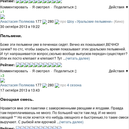
Рейтинг:
Комментировать
·
Я смотрел
·
Поделиться
Действия ▼
+1
Анастасия Полякова
177
280
про
Шоу «Уральские пельмени»
(Кино)
30 октября 2013 в 19:22
Пельмени.
Боже эти пельмени уже в печенках сидят. Вечно их показывают,ВЕЧНО!
зачем? по стс, чтобы закрыть время показывают этих уральских пельменей.
И тут напрашивается вопрос,сколько вообще выпусков передач существует?
Или их посто клепают и клепают? Тут ...
(читать далее)
Рейтинг:
Комментировать
·
Я смотрел
·
Поделиться
Действия ▼
+3
Анастасия Полякова
177
280
про
4 сезона
17 октября 2013 в 13:43
Овощная смесь.
Нравится мне эти пакетики с замороженными рвощами и ягодами. Правда
там переплачиваешь не много. По большей части там лед. И не много
овощей ** Но если хочется что нибудь овощного и быстренько,то такие смеси
выручают. С рыбкой или курочкой ...
(читать далее)
Рейтинг: