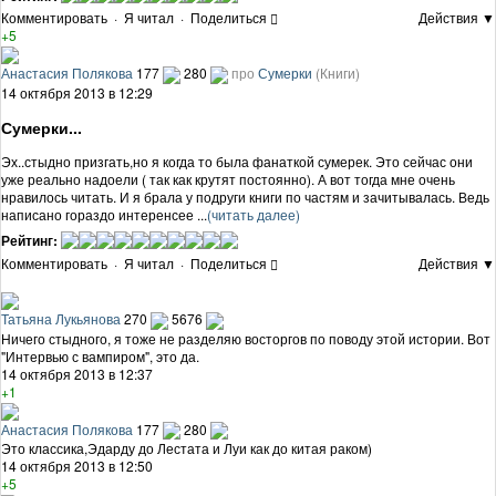
Комментировать
·
Я читал
·
Поделиться
Действия ▼
+5
Анастасия Полякова
177
280
про
Сумерки
(Книги)
14 октября 2013 в 12:29
Сумерки...
Эх..стыдно призгать,но я когда то была фанаткой сумерек. Это сейчас они
уже реально надоели ( так как крутят постоянно). А вот тогда мне очень
нравилось читать. И я брала у подруги книги по частям и зачитывалась. Ведь
написано гораздо интеренсее ...
(читать далее)
Рейтинг:
Комментировать
·
Я читал
·
Поделиться
Действия ▼
Татьяна Лукьянова
270
5676
Ничего стыдного, я тоже не разделяю восторгов по поводу этой истории. Вот
"Интервью с вампиром", это да.
14 октября 2013 в 12:37
+1
Анастасия Полякова
177
280
Это классика,Эдарду до Лестата и Луи как до китая раком)
14 октября 2013 в 12:50
+5