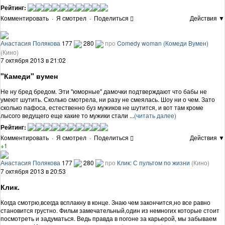
Рейтинг:
Комментировать
·
Я смотрел
·
Поделиться
Действия ▼
Анастасия Полякова
177
280
про
Comedy woman (Комеди Вумен)
(Кино)
7 октября 2013 в 21:02
"Камеди" вумен
Не ну бред бредом. Эти "юморные" дамочки подтверждают что бабы не
умеют шутить. Сколько смотрела, ни разу не смеялась. Шоу ни о чем. Зато
сколько пафоса, естественно буз мужиков не шутится, и вот там кроме
лысого ведущего еще какие то мужики стали ...
(читать далее)
Рейтинг:
Комментировать
·
Я смотрел
·
Поделиться
Действия ▼
+1
Анастасия Полякова
177
280
про
Клик: С пультом по жизни
(Кино)
7 октября 2013 в 20:53
Клик.
Когда смотрю,всегда всплакну в конце. Знаю чем закончится,но все равно
становится грустно. Фильм замечательный,один из немногих которые стоит
посмотреть и задуматься. Ведь правда в погоне за карьерой, мы забываем