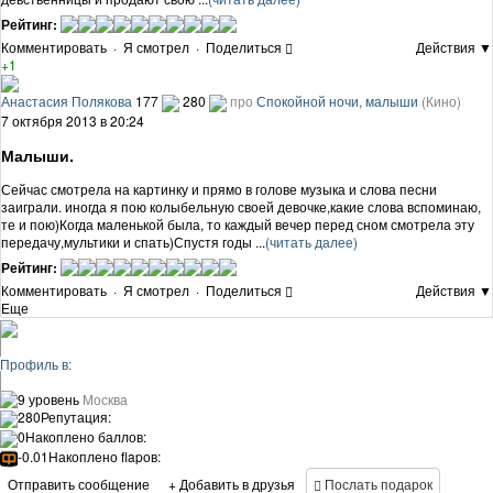
Рейтинг:
Комментировать
·
Я смотрел
·
Поделиться
Действия ▼
+1
Анастасия Полякова
177
280
про
Спокойной ночи, малыши
(Кино)
7 октября 2013 в 20:24
Малыши.
Сейчас смотрела на картинку и прямо в голове музыка и слова песни
заиграли. иногда я пою колыбельную своей девочке,какие слова вспоминаю,
те и пою)Когда маленькой была, то каждый вечер перед сном смотрела эту
передачу,мультики и спать)Спустя годы ...
(читать далее)
Рейтинг:
Комментировать
·
Я смотрел
·
Поделиться
Действия ▼
Еще
Профиль в:
9 уровень
Москва
280
Репутация:
0
Накоплено баллов:
-0.01
Накоплено flapов:
Отправить сообщение
+ Добавить в друзья
Послать подарок