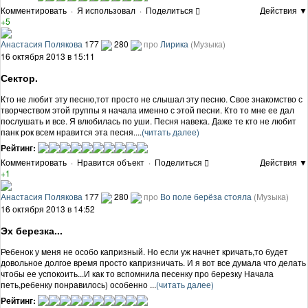
Комментировать
·
Я использовал
·
Поделиться
Действия ▼
+5
Анастасия Полякова
177
280
про
Лирика
(Музыка)
16 октября 2013 в 15:11
Сектор.
Кто не любит эту песню,тот просто не слышал эту песню. Свое знакомство с
творчеством этой группы я начала именно с этой песни. Кто то мне ее дал
послушать и все. Я влюбилась по уши. Песня навека. Даже те кто не любит
панк рок всем нравится эта песня....
(читать далее)
Рейтинг:
Комментировать
·
Нравится объект
·
Поделиться
Действия ▼
+1
Анастасия Полякова
177
280
про
Во поле берёза стояла
(Музыка)
16 октября 2013 в 14:52
Эх березка...
Ребенок у меня не особо капризный. Но если уж начнет кричать,то будет
довольное долгое время просто капризничать. И я вот все думала что делать
чтобы ее успокоить...И как то вспомнила песенку про березку Начала
петь,ребенку понравилось) особенно ...
(читать далее)
Рейтинг: