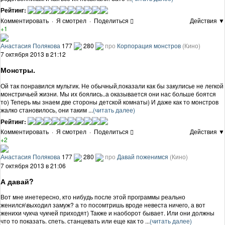
Рейтинг:
Комментировать
·
Я смотрел
·
Поделиться
Действия ▼
+1
Анастасия Полякова
177
280
про
Корпорация монстров
(Кино)
7 октября 2013 в 21:12
Монстры.
Ой так понравился мультик. Не обычный,показали как бы закулисье не легкой
монстричьей жизни. Мы их боялись..а оказывается они нас больше боятся
то) Теперь мы знаем две стороны детской комнаты) И даже как то монстров
жалко становилось, они таким ...
(читать далее)
Рейтинг:
Комментировать
·
Я смотрел
·
Поделиться
Действия ▼
+2
Анастасия Полякова
177
280
про
Давай поженимся
(Кино)
7 октября 2013 в 21:06
А давай?
Вот мне инетересно, кто нибудь после этой программы реально
женился\выходил замуж? а то посомтришь вроде невеста ничего, а вот
женихи чукча чукчей приходят) Также и наоборот бывает. Или они должны
что то показать. спеть. станцевать или еще как то ...
(читать далее)