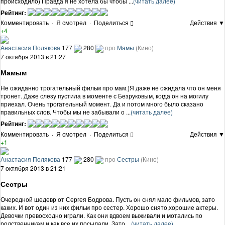
происходило) Правда я не хотела бы чтобы ...
(читать далее)
Рейтинг:
Комментировать
·
Я смотрел
·
Поделиться
Действия ▼
+4
Анастасия Полякова
177
280
про
Мамы
(Кино)
7 октября 2013 в 21:27
Мамым
Не ожиданно трогательный фильм про мам.)Я даже не ожидала что он меня
тронет. Даже слезу пустила в моменте с Безруковым, когда он на могилу
приехал. Очень трогательный момент. Да и потом много было сказано
правильных слов. Чтобы мы не забывали о ...
(читать далее)
Рейтинг:
Комментировать
·
Я смотрел
·
Поделиться
Действия ▼
+1
Анастасия Полякова
177
280
про
Сестры
(Кино)
7 октября 2013 в 21:21
Сестры
Очередной шедевр от Сергея Бодрова. Пусть он снял мало фильмов, зато
каких. И вот один из них фильм про сестер. Хорошо снято,хорошие актеры.
Девочки превосходно играли. Как они вдвоем выживали и мотались по
родственникам и как все их посылали. Зато ...
(читать далее)