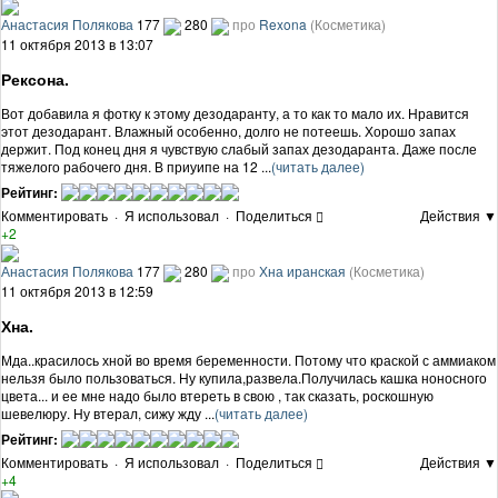
Анастасия Полякова
177
280
про
Rexona
(Косметика)
11 октября 2013 в 13:07
Рексона.
Вот добавила я фотку к этому дезодаранту, а то как то мало их. Нравится
этот дезодарант. Влажный особенно, долго не потеешь. Хорошо запах
держит. Под конец дня я чувствую слабый запах дезодаранта. Даже после
тяжелого рабочего дня. В приуипе на 12 ...
(читать далее)
Рейтинг:
Комментировать
·
Я использовал
·
Поделиться
Действия ▼
+2
Анастасия Полякова
177
280
про
Хна иранская
(Косметика)
11 октября 2013 в 12:59
Хна.
Мда..красилось хной во время беременности. Потому что краской с аммиаком
нельзя было пользоваться. Ну купила,развела.Получилась кашка ноносного
цвета... и ее мне надо было втереть в свою , так сказать, роскошную
шевелюру. Ну втерал, сижу жду ...
(читать далее)
Рейтинг:
Комментировать
·
Я использовал
·
Поделиться
Действия ▼
+4