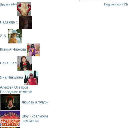
Друзья (44)
Подписчики (33)
Надежда С
Z. S.
Ксения Чиркова
Саня Шел
Яна Никулина
Алексей Осетров
Последние отметки
Любовь и голуби
Шоу «Уральские
пельмени»