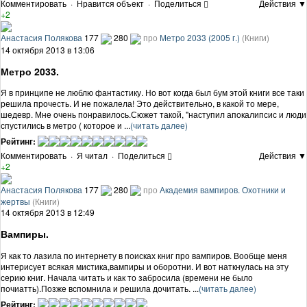
Комментировать
·
Нравится объект
·
Поделиться
Действия ▼
+2
Анастасия Полякова
177
280
про
Метро 2033 (2005 г.)
(Книги)
14 октября 2013 в 13:06
Метро 2033.
Я в принципе не люблю фантастику. Но вот когда был бум этой книги все таки
решила прочесть. И не пожалела! Это действительно, в какой то мере,
шедевр. Мне очень понравилось.Сюжет такой, "наступил апокалипсис и люди
спустились в метро ( которое и ...
(читать далее)
Рейтинг:
Комментировать
·
Я читал
·
Поделиться
Действия ▼
+2
Анастасия Полякова
177
280
про
Академия вампиров. Охотники и
жертвы
(Книги)
14 октября 2013 в 12:49
Вампиры.
Я как то лазила по интернету в поисках книг про вампиров. Вообще меня
интерисует всякая мистика,вампиры и оборотни. И вот наткнулась на эту
серию книг. Начала читать и как то забросила (времени не было
почиатть).Позже вспомнила и решила дочитать. ...
(читать далее)
Рейтинг: