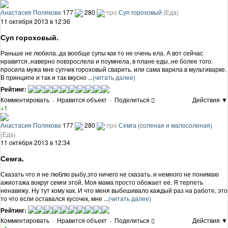
Анастасия Полякова
177
280
про
Суп гороховый
(Еда)
11 октября 2013 в 12:36
Суп гороховый.
Раньше не любила..да вообще супы как то не очень ела. А вот сейчас
нравится..наверно повзрослела и поумнела, в плане еды..не более того.
просила мужа мне супчик гороховый сварить. или сама варила в мультиварке.
В принципе и так и так вкусно ...
(читать далее)
Рейтинг:
Комментировать
·
Нравится объект
·
Поделиться
Действия ▼
+1
Анастасия Полякова
177
280
про
Семга (соленая и малосоленая)
(Еда)
11 октября 2013 в 12:34
Семга.
Сказать что я не люблю рыбу,это ничего не сказать. и немного не понимаю
ажиотажа вокруг семги этой. Моя мама просто обожает ее. Я терпеть
ненавижу. Ну тут кому как. И что меня выбешивало каждый раз на работе, это
то что если оставался кусочек, мне ...
(читать далее)
Рейтинг:
Комментировать
·
Нравится объект
·
Поделиться
Действия ▼