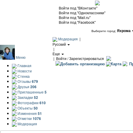
Войти под "ВКонтакте"
Войти под "Одноклассники"
Войти под "Mail.ru"
Войти под "Facebook"
Яхрома
Выберите город:
Модерация
|
Русский
|
Еще
Меню
|
Войти / Зарегистрироваться
Добавить организацию
Карта
Пр
Главная
Новости
Стенка
Отзывы
679
Друзья
206
Приглашенные
5
Закладки
52
Фотографии
610
Объекты
50
Изменения
51
Отметки
1076
Модерация