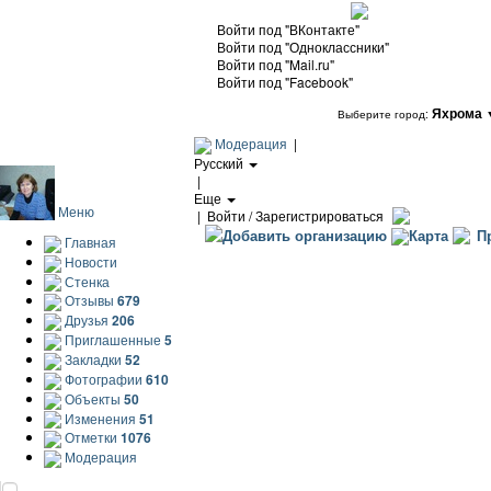
Войти под "ВКонтакте"
Войти под "Одноклассники"
Войти под "Mail.ru"
Войти под "Facebook"
Яхрома
Выберите город:
Модерация
|
Русский
|
Еще
Меню
|
Войти / Зарегистрироваться
Добавить организацию
Карта
Пр
Главная
Новости
Стенка
Отзывы
679
Друзья
206
Приглашенные
5
Закладки
52
Фотографии
610
Объекты
50
Изменения
51
Отметки
1076
Модерация