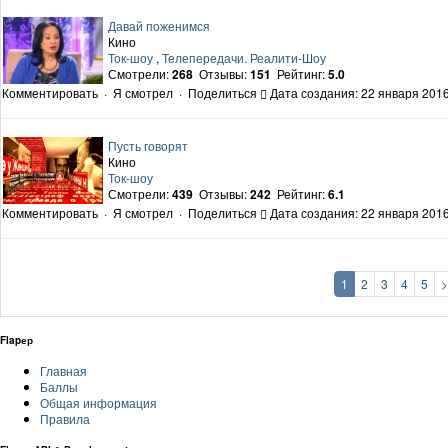
Давай поженимся
Кино
Ток-шоу
,
Телепередачи. Реалити-Шоу
Смотрели:
268
Отзывы:
151
Рейтинг:
5.0
Комментировать
·
Я смотрел
·
Поделиться
Дата создания: 22 января 2016
Пусть говорят
Кино
Ток-шоу
Смотрели:
439
Отзывы:
242
Рейтинг:
6.1
Комментировать
·
Я смотрел
·
Поделиться
Дата создания: 22 января 2016
1
2
3
4
5
>
Flapер
Главная
Баллы
Общая информация
Правила